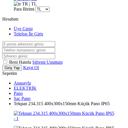
TR | TL
Para Birimi
Hesabım
Üye Girişi
Telefon İle Giriş
Beni Hatırla
Şifremi Unuttum
Kayıt Ol
Giriş Yap
Sepetim
Anasayfa
ELEKTRİK
Pano
Saç Pano
Tekpan 234.315 400x300x150mm Küçük Pano IP65