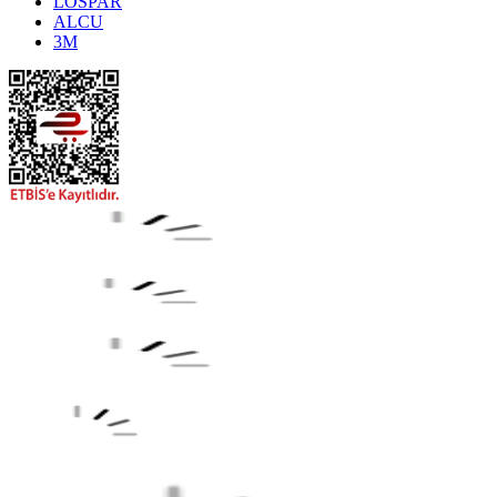
LOSPAR
ALCU
3M