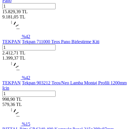
Pano
15.829,39
TL
9.181,05
TL
%
42
TEKPAN
Tekpan 711000 Teos Pano Birlestirme Kiti
2.412,71
TL
1.399,37
TL
%
42
TEKPAN
Tekpan 903212 Teos/Neo Lamba Montaj Profili 1200mm
Için
998,90
TL
579,36
TL
%
15