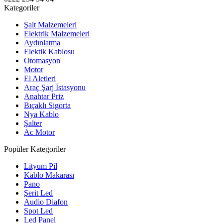
Kategoriler
Şalt Malzemeleri
Elektrik Malzemeleri
Aydınlatma
Elektik Kablosu
Otomasyon
Motor
El Aletleri
Araç Şarj İstasyonu
Anahtar Priz
Bıçaklı Sigorta
Nya Kablo
Şalter
Ac Motor
Popüler Kategoriler
Lityum Pil
Kablo Makarası
Pano
Şerit Led
Audio Diafon
Spot Led
Led Panel