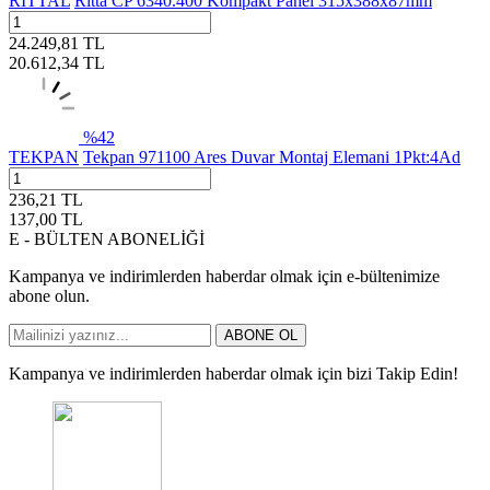
RITTAL
Ritta CP 6340.400 Kompakt Panel 315x388x87mm
24.249,81
TL
20.612,34
TL
%
42
TEKPAN
Tekpan 971100 Ares Duvar Montaj Elemani 1Pkt:4Ad
236,21
TL
137,00
TL
E - BÜLTEN ABONELİĞİ
Kampanya ve indirimlerden haberdar olmak için e-bültenimize
abone olun.
ABONE OL
Kampanya ve indirimlerden haberdar olmak için bizi Takip Edin!