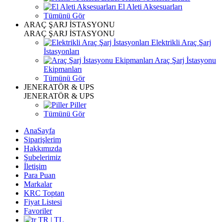
El Aleti Aksesuarları
Tümünü Gör
ARAÇ ŞARJ İSTASYONU
ARAÇ ŞARJ İSTASYONU
Elektrikli Araç Şarj
İstasyonları
Araç Şarj İstasyonu
Ekipmanları
Tümünü Gör
JENERATÖR & UPS
JENERATÖR & UPS
Piller
Tümünü Gör
AnaSayfa
Siparişlerim
Hakkımızda
Şubelerimiz
İletişim
Para Puan
Markalar
KRC Toptan
Fiyat Listesi
Favoriler
TR | TL