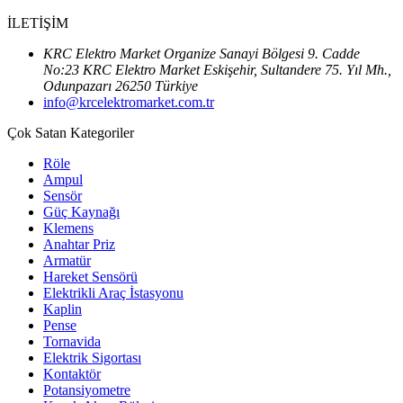
İLETİŞİM
KRC Elektro Market Organize Sanayi Bölgesi 9. Cadde
No:23 KRC Elektro Market Eskişehir, Sultandere 75. Yıl Mh.,
Odunpazarı 26250 Türkiye
info@krcelektromarket.com.tr
Çok Satan Kategoriler
Röle
Ampul
Sensör
Güç Kaynağı
Klemens
Anahtar Priz
Armatür
Hareket Sensörü
Elektrikli Araç İstasyonu
Kaplin
Pense
Tornavida
Elektrik Sigortası
Kontaktör
Potansiyometre