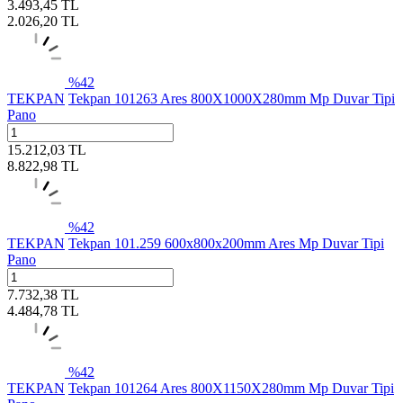
3.493,45
TL
2.026,20
TL
%
42
TEKPAN
Tekpan 101263 Ares 800X1000X280mm Mp Duvar Tipi
Pano
15.212,03
TL
8.822,98
TL
%
42
TEKPAN
Tekpan 101.259 600x800x200mm Ares Mp Duvar Tipi
Pano
7.732,38
TL
4.484,78
TL
%
42
TEKPAN
Tekpan 101264 Ares 800X1150X280mm Mp Duvar Tipi