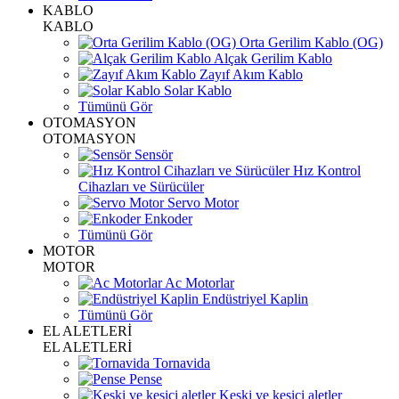
KABLO
KABLO
Orta Gerilim Kablo (OG)
Alçak Gerilim Kablo
Zayıf Akım Kablo
Solar Kablo
Tümünü Gör
OTOMASYON
OTOMASYON
Sensör
Hız Kontrol
Cihazları ve Sürücüler
Servo Motor
Enkoder
Tümünü Gör
MOTOR
MOTOR
Ac Motorlar
Endüstriyel Kaplin
Tümünü Gör
EL ALETLERİ
EL ALETLERİ
Tornavida
Pense
Keski ve kesici aletler