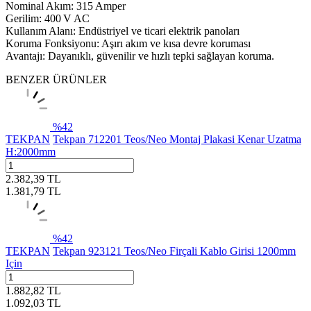
Nominal Akım: 315 Amper
Gerilim: 400 V AC
Kullanım Alanı: Endüstriyel ve ticari elektrik panoları
Koruma Fonksiyonu: Aşırı akım ve kısa devre koruması
Avantajı: Dayanıklı, güvenilir ve hızlı tepki sağlayan koruma.
BENZER ÜRÜNLER
%
42
TEKPAN
Tekpan 712201 Teos/Neo Montaj Plakasi Kenar Uzatma
H:2000mm
2.382,39
TL
1.381,79
TL
%
42
TEKPAN
Tekpan 923121 Teos/Neo Firçali Kablo Girisi 1200mm
Için
1.882,82
TL
1.092,03
TL