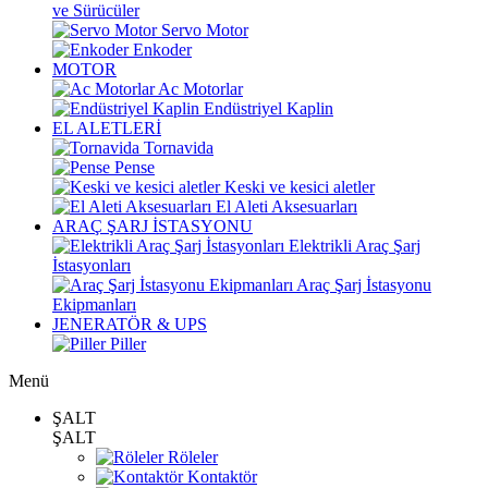
ve Sürücüler
Servo Motor
Enkoder
MOTOR
Ac Motorlar
Endüstriyel Kaplin
EL ALETLERİ
Tornavida
Pense
Keski ve kesici aletler
El Aleti Aksesuarları
ARAÇ ŞARJ İSTASYONU
Elektrikli Araç Şarj
İstasyonları
Araç Şarj İstasyonu
Ekipmanları
JENERATÖR & UPS
Piller
Menü
ŞALT
ŞALT
Röleler
Kontaktör