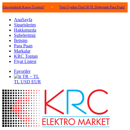
lerde Kargo Ücretsiz!
•
Yeni Üyelere Özel 50 TL Değerinde Para Puan!
•
5.0
AnaSayfa
Siparişlerim
Hakkımızda
Şubelerimiz
İletişim
Para Puan
Markalar
KRC Toptan
Fiyat Listesi
Favoriler
TR − TL
TL
USD
EUR