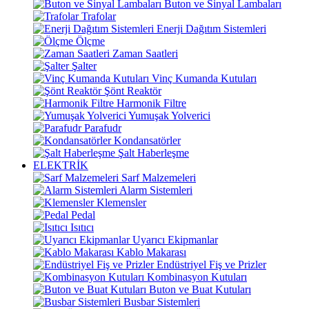
Buton ve Sinyal Lambaları
Trafolar
Enerji Dağıtım Sistemleri
Ölçme
Zaman Saatleri
Şalter
Vinç Kumanda Kutuları
Şönt Reaktör
Harmonik Filtre
Yumuşak Yolverici
Parafudr
Kondansatörler
Şalt Haberleşme
ELEKTRİK
Sarf Malzemeleri
Alarm Sistemleri
Klemensler
Pedal
Isıtıcı
Uyarıcı Ekipmanlar
Kablo Makarası
Endüstriyel Fiş ve Prizler
Kombinasyon Kutuları
Buton ve Buat Kutuları
Busbar Sistemleri