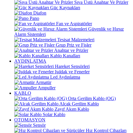
Sıva Üstü Anahtar Ve Prizler
Güç Kaynakları
Diafon
Pano
Fan ve Aspiratörler
Güvenlik ve Hırsız
Alarm Sistemleri
Tesisat Malzemeleri
Grup Priz ve Fişler
Anahtar ve Prizler
Kablo Kanalları
AYDINLATMA
Hareket Sensörleri
Işıldak ve Fenerler
Led Aydınlatma
Armatür
Ampuller
KABLO
Orta Gerilim Kablo (OG)
Alçak Gerilim Kablo
Zayıf Akım Kablo
Solar Kablo
OTOMASYON
Sensör
Hız Kontrol Cihazları