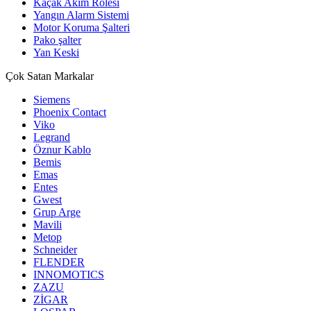
Kaçak Akım Rölesi
Yangın Alarm Sistemi
Motor Koruma Şalteri
Pako şalter
Yan Keski
Çok Satan Markalar
Siemens
Phoenix Contact
Viko
Legrand
Öznur Kablo
Bemis
Emas
Entes
Gwest
Grup Arge
Mavili
Metop
Schneider
FLENDER
INNOMOTICS
ZAZU
ZİGAR