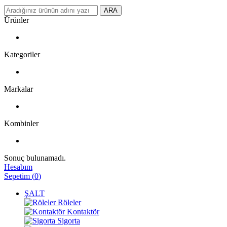
ARA
Ürünler
Kategoriler
Markalar
Kombinler
Sonuç bulunamadı.
Hesabım
Sepetim
(
0
)
ŞALT
Röleler
Kontaktör
Sigorta