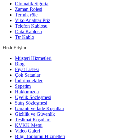
Otomatik Sigorta
Zaman Rölesi
Termik röle
Viko Anahtar Priz
Telefon Kablosu
Data Kablosu
Ttr Kablo
Hızlı Erişim
Müşteri Hizmetleri
Blog
Fiyat Listesi
Çok Satanlar
İndirimdekiler
Sepetim
Hakkımızda
Üyelik Sözleşmesi
Satış Sözleşmesi
Garanti ve İade Koşulları
Gizlilik ve Güvenlik
Teslimat Koşulları
KVKK Metni
Video Galeri
Bilgi Toplumu Hizmetleri