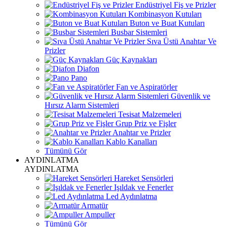
Endüstriyel Fiş ve Prizler
Kombinasyon Kutuları
Buton ve Buat Kutuları
Busbar Sistemleri
Sıva Üstü Anahtar Ve
Prizler
Güç Kaynakları
Diafon
Pano
Fan ve Aspiratörler
Güvenlik ve
Hırsız Alarm Sistemleri
Tesisat Malzemeleri
Grup Priz ve Fişler
Anahtar ve Prizler
Kablo Kanalları
Tümünü Gör
AYDINLATMA
AYDINLATMA
Hareket Sensörleri
Işıldak ve Fenerler
Led Aydınlatma
Armatür
Ampuller
Tümünü Gör