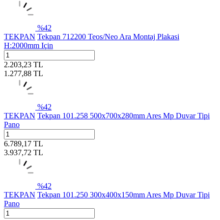
%
42
TEKPAN
Tekpan 712200 Teos/Neo Ara Montaj Plakasi
H:2000mm Için
2.203,23
TL
1.277,88
TL
%
42
TEKPAN
Tekpan 101.258 500x700x280mm Ares Mp Duvar Tipi
Pano
6.789,17
TL
3.937,72
TL
%
42
TEKPAN
Tekpan 101.250 300x400x150mm Ares Mp Duvar Tipi
Pano