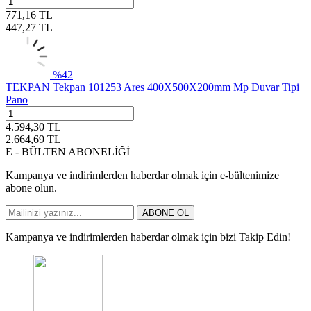
771,16
TL
447,27
TL
%
42
TEKPAN
Tekpan 101253 Ares 400X500X200mm Mp Duvar Tipi
Pano
4.594,30
TL
2.664,69
TL
E - BÜLTEN ABONELİĞİ
Kampanya ve indirimlerden haberdar olmak için e-bültenimize
abone olun.
ABONE OL
Kampanya ve indirimlerden haberdar olmak için bizi Takip Edin!