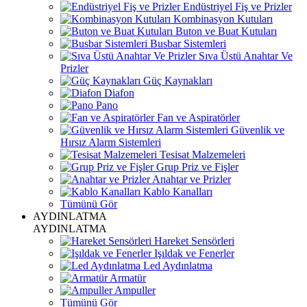
Endüstriyel Fiş ve Prizler
Kombinasyon Kutuları
Buton ve Buat Kutuları
Busbar Sistemleri
Sıva Üstü Anahtar Ve
Prizler
Güç Kaynakları
Diafon
Pano
Fan ve Aspiratörler
Güvenlik ve
Hırsız Alarm Sistemleri
Tesisat Malzemeleri
Grup Priz ve Fişler
Anahtar ve Prizler
Kablo Kanalları
Tümünü Gör
AYDINLATMA
AYDINLATMA
Hareket Sensörleri
Işıldak ve Fenerler
Led Aydınlatma
Armatür
Ampuller
Tümünü Gör