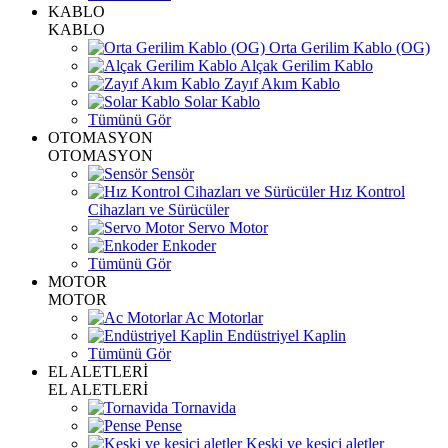
KABLO
KABLO
Orta Gerilim Kablo (OG)
Alçak Gerilim Kablo
Zayıf Akım Kablo
Solar Kablo
Tümünü Gör
OTOMASYON
OTOMASYON
Sensör
Hız Kontrol
Cihazları ve Sürücüler
Servo Motor
Enkoder
Tümünü Gör
MOTOR
MOTOR
Ac Motorlar
Endüstriyel Kaplin
Tümünü Gör
EL ALETLERİ
EL ALETLERİ
Tornavida
Pense
Keski ve kesici aletler