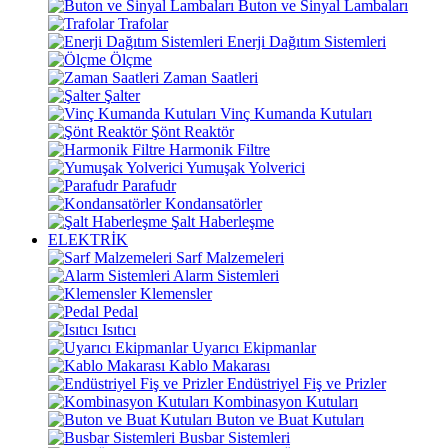
Buton ve Sinyal Lambaları
Trafolar
Enerji Dağıtım Sistemleri
Ölçme
Zaman Saatleri
Şalter
Vinç Kumanda Kutuları
Şönt Reaktör
Harmonik Filtre
Yumuşak Yolverici
Parafudr
Kondansatörler
Şalt Haberleşme
ELEKTRİK
Sarf Malzemeleri
Alarm Sistemleri
Klemensler
Pedal
Isıtıcı
Uyarıcı Ekipmanlar
Kablo Makarası
Endüstriyel Fiş ve Prizler
Kombinasyon Kutuları
Buton ve Buat Kutuları
Busbar Sistemleri