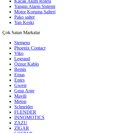
Kaçak Akım Rölesi
Yangın Alarm Sistemi
Motor Koruma Şalteri
Pako şalter
Yan Keski
Çok Satan Markalar
Siemens
Phoenix Contact
Viko
Legrand
Öznur Kablo
Bemis
Emas
Entes
Gwest
Grup Arge
Mavili
Metop
Schneider
FLENDER
INNOMOTICS
ZAZU
ZİGAR