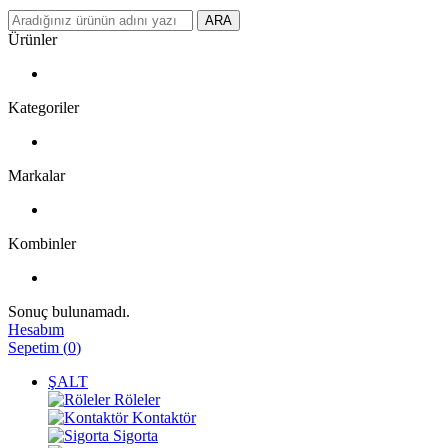
ARA
Ürünler
Kategoriler
Markalar
Kombinler
Sonuç bulunamadı.
Hesabım
Sepetim
(
0
)
ŞALT
Röleler
Kontaktör
Sigorta