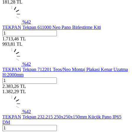
181,28
TL
%
42
TEKPAN
Tekpan 611000 Neo Pano Birlestirme Kiti
1.713,46
TL
993,81
TL
%
42
TEKPAN
Tekpan 712201 Teos/Neo Montaj Plakasi Kenar Uzatma
H:2000mm
2.383,26
TL
1.382,29
TL
%
42
TEKPAN
Tekpan 232.215 250x250x150mm Küçük Pano IP65
DM