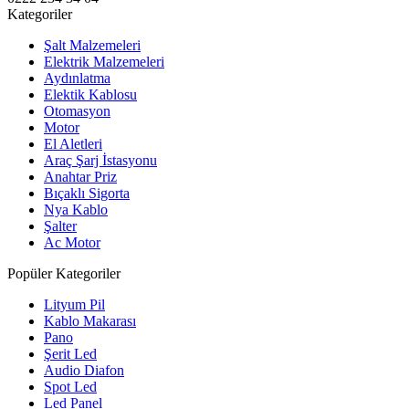
Kategoriler
Şalt Malzemeleri
Elektrik Malzemeleri
Aydınlatma
Elektik Kablosu
Otomasyon
Motor
El Aletleri
Araç Şarj İstasyonu
Anahtar Priz
Bıçaklı Sigorta
Nya Kablo
Şalter
Ac Motor
Popüler Kategoriler
Lityum Pil
Kablo Makarası
Pano
Şerit Led
Audio Diafon
Spot Led
Led Panel