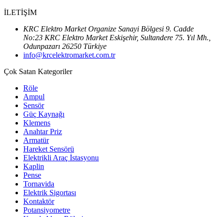
İLETİŞİM
KRC Elektro Market Organize Sanayi Bölgesi 9. Cadde
No:23 KRC Elektro Market Eskişehir, Sultandere 75. Yıl Mh.,
Odunpazarı 26250 Türkiye
info@krcelektromarket.com.tr
Çok Satan Kategoriler
Röle
Ampul
Sensör
Güç Kaynağı
Klemens
Anahtar Priz
Armatür
Hareket Sensörü
Elektrikli Araç İstasyonu
Kaplin
Pense
Tornavida
Elektrik Sigortası
Kontaktör
Potansiyometre