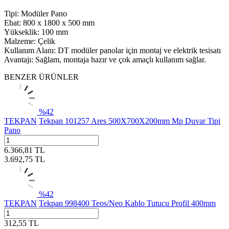
Tipi: Modüler Pano
Ebat: 800 x 1800 x 500 mm
Yükseklik: 100 mm
Malzeme: Çelik
Kullanım Alanı: DT modüler panolar için montaj ve elektrik tesisatı
Avantajı: Sağlam, montaja hazır ve çok amaçlı kullanım sağlar.
BENZER ÜRÜNLER
%
42
TEKPAN
Tekpan 101257 Ares 500X700X200mm Mp Duvar Tipi
Pano
6.366,81
TL
3.692,75
TL
%
42
TEKPAN
Tekpan 998400 Teos/Neo Kablo Tutucu Profil 400mm
312,55
TL