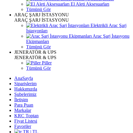
El Aleti Aksesuarları
Tümünü Gör
ARAÇ ŞARJ İSTASYONU
ARAÇ ŞARJ İSTASYONU
Elektrikli Araç Şarj
İstasyonları
Araç Şarj İstasyonu
Ekipmanları
Tümünü Gör
JENERATÖR & UPS
JENERATÖR & UPS
Piller
Tümünü Gör
AnaSayfa
Siparişlerim
Hakkımızda
Şubelerimiz
İletişim
Para Puan
Markalar
KRC Toptan
Fiyat Listesi
Favoriler
TR | TL