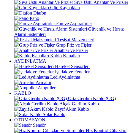
Sıva Üstü Anahtar Ve Prizler
Güç Kaynakları
Diafon
Pano
Fan ve Aspiratörler
Güvenlik ve Hırsız
Alarm Sistemleri
Tesisat Malzemeleri
Grup Priz ve Fişler
Anahtar ve Prizler
Kablo Kanalları
AYDINLATMA
Hareket Sensörleri
Işıldak ve Fenerler
Led Aydınlatma
Armatür
Ampuller
KABLO
Orta Gerilim Kablo (OG)
Alçak Gerilim Kablo
Zayıf Akım Kablo
Solar Kablo
OTOMASYON
Sensör
Hız Kontrol Cihazları