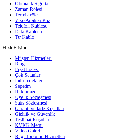
Otomatik Sigorta
Zaman Rölesi
Termik röle
Viko Anahtar Priz
Telefon Kablosu
Data Kablosu
Ttr Kablo
Hızlı Erişim
Müşteri Hizmetleri
Blog
Fiyat Listesi
Çok Satanlar
İndirimdekiler
Sepetim
Hakkımızda
Üyelik Sözleşmesi
Satış Sözleşmesi
Garanti ve İade Koşulları
Gizlilik ve Güvenlik
Teslimat Koşulları
KVKK Metni
Video Galeri
Bilgi Toplumu Hizmetleri