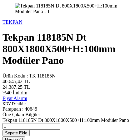
TEKPAN
Tekpan 118185N Dt
800X1800X500+H:100mm
Modüler Pano
Ürün Kodu :
TK 118185N
40.645,42
TL
24.387,25
TL
%
40
İndirim
Fiyat Alarmı
KDV Dahildir.
Parapuan :
40645
Öne Çıkan Bilgiler
Tekpan 118185N Dt 800X1800X500+H:100mm Modüler Pano
Sepete Ekle
Hemen Al