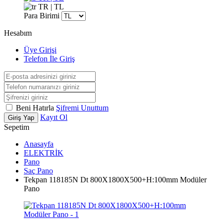
TR | TL
Para Birimi
Hesabım
Üye Girişi
Telefon İle Giriş
Beni Hatırla
Şifremi Unuttum
Kayıt Ol
Giriş Yap
Sepetim
Anasayfa
ELEKTRİK
Pano
Saç Pano
Tekpan 118185N Dt 800X1800X500+H:100mm Modüler
Pano