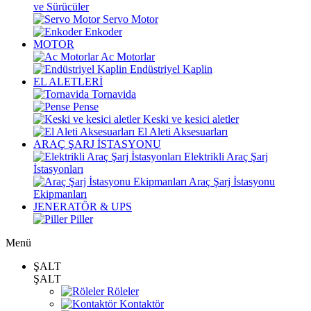
ve Sürücüler
Servo Motor
Enkoder
MOTOR
Ac Motorlar
Endüstriyel Kaplin
EL ALETLERİ
Tornavida
Pense
Keski ve kesici aletler
El Aleti Aksesuarları
ARAÇ ŞARJ İSTASYONU
Elektrikli Araç Şarj
İstasyonları
Araç Şarj İstasyonu
Ekipmanları
JENERATÖR & UPS
Piller
Menü
ŞALT
ŞALT
Röleler
Kontaktör