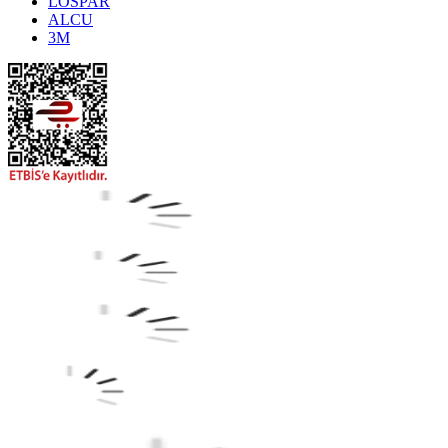
LOSPAR
ALCU
3M