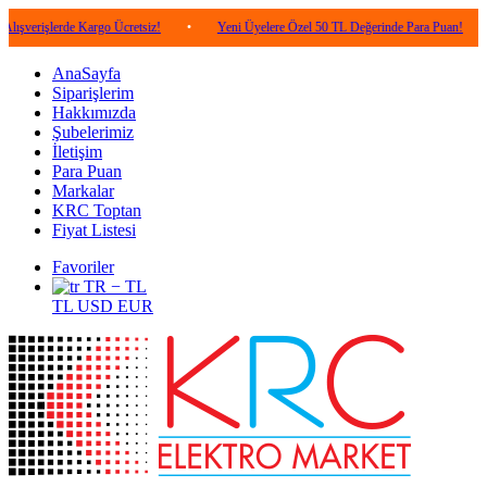
erde Kargo Ücretsiz!
•
Yeni Üyelere Özel 50 TL Değerinde Para Puan!
•
5.00
AnaSayfa
Siparişlerim
Hakkımızda
Şubelerimiz
İletişim
Para Puan
Markalar
KRC Toptan
Fiyat Listesi
Favoriler
TR − TL
TL
USD
EUR