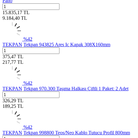
Pano
15.835,17
TL
9.184,40
TL
%
42
TEKPAN
Tekpan 943825 Ares Iç Kapak 308X160mm
375,47
TL
217,77
TL
%
42
TEKPAN
Tekpan 970.300 Taşıma Halkası Çiftli 1 Paket: 2 Adet
326,29
TL
189,25
TL
%
42
TEKPAN
Tekpan 998800 Teos/Neo Kablo Tutucu Profil 800mm