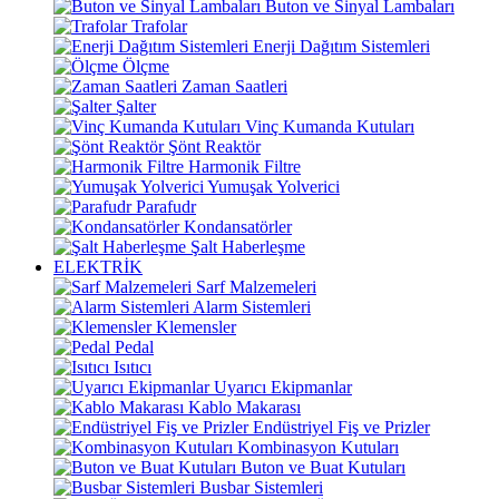
Buton ve Sinyal Lambaları
Trafolar
Enerji Dağıtım Sistemleri
Ölçme
Zaman Saatleri
Şalter
Vinç Kumanda Kutuları
Şönt Reaktör
Harmonik Filtre
Yumuşak Yolverici
Parafudr
Kondansatörler
Şalt Haberleşme
ELEKTRİK
Sarf Malzemeleri
Alarm Sistemleri
Klemensler
Pedal
Isıtıcı
Uyarıcı Ekipmanlar
Kablo Makarası
Endüstriyel Fiş ve Prizler
Kombinasyon Kutuları
Buton ve Buat Kutuları
Busbar Sistemleri