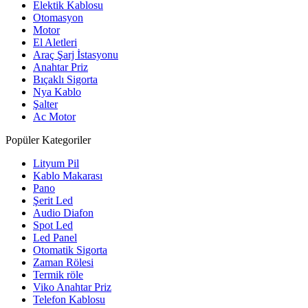
Elektik Kablosu
Otomasyon
Motor
El Aletleri
Araç Şarj İstasyonu
Anahtar Priz
Bıçaklı Sigorta
Nya Kablo
Şalter
Ac Motor
Popüler Kategoriler
Lityum Pil
Kablo Makarası
Pano
Şerit Led
Audio Diafon
Spot Led
Led Panel
Otomatik Sigorta
Zaman Rölesi
Termik röle
Viko Anahtar Priz
Telefon Kablosu