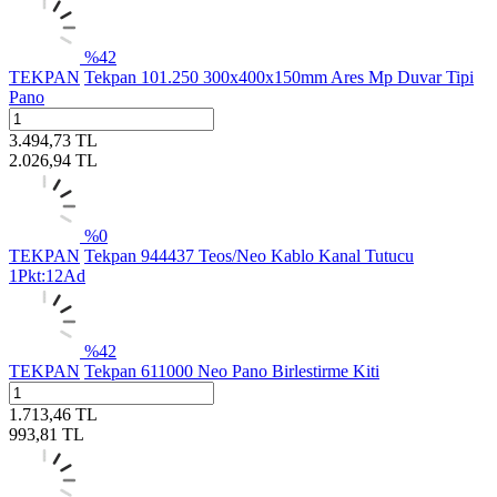
%
42
TEKPAN
Tekpan 101.250 300x400x150mm Ares Mp Duvar Tipi
Pano
3.494,73
TL
2.026,94
TL
%
0
TEKPAN
Tekpan 944437 Teos/Neo Kablo Kanal Tutucu
1Pkt:12Ad
%
42
TEKPAN
Tekpan 611000 Neo Pano Birlestirme Kiti
1.713,46
TL
993,81
TL