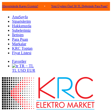
lerde Kargo Ücretsiz!
•
Yeni Üyelere Özel 50 TL Değerinde Para Puan!
•
5.0
AnaSayfa
Siparişlerim
Hakkımızda
Şubelerimiz
İletişim
Para Puan
Markalar
KRC Toptan
Fiyat Listesi
Favoriler
TR − TL
TL
USD
EUR