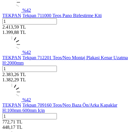
%
42
TEKPAN
Tekpan 711000 Teos Pano Birlestirme Kiti
2.413,59
TL
1.399,88
TL
%
42
TEKPAN
Tekpan 712201 Teos/Neo Montaj Plakasi Kenar Uzatma
H:2000mm
2.383,26
TL
1.382,29
TL
%
42
TEKPAN
Tekpan 709160 Teos/Neo Baza Ön/Arka Kapaklar
H:100mm 600mm Için
772,71
TL
448,17
TL