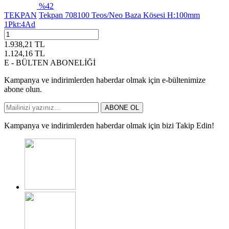
%
42
TEKPAN
Tekpan 708100 Teos/Neo Baza Kösesi H:100mm
1Pkt:4Ad
1.938,21
TL
1.124,16
TL
E - BÜLTEN ABONELİĞİ
Kampanya ve indirimlerden haberdar olmak için e-bültenimize
abone olun.
ABONE OL
Kampanya ve indirimlerden haberdar olmak için bizi Takip Edin!