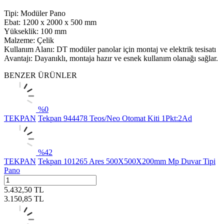
Tipi: Modüler Pano
Ebat: 1200 x 2000 x 500 mm
Yükseklik: 100 mm
Malzeme: Çelik
Kullanım Alanı: DT modüler panolar için montaj ve elektrik tesisatı
Avantajı: Dayanıklı, montaja hazır ve esnek kullanım olanağı sağlar.
BENZER ÜRÜNLER
%
0
TEKPAN
Tekpan 944478 Teos/Neo Otomat Kiti 1Pkt:2Ad
%
42
TEKPAN
Tekpan 101265 Ares 500X500X200mm Mp Duvar Tipi
Pano
5.432,50
TL
3.150,85
TL