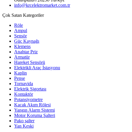
info@krcelektromarket.com.tr
Çok Satan Kategoriler
Röle
Ampul
Sensör
Güç Kaynağı
Klemens
Anahtar Priz
Armatür
Hareket Sensörü
Elektrikli Araç İstasyonu
Kaplin
Pense
Tornavida
Elektrik Sigortası
Kontaktör
Potansiyometre
Kaçak Akım Rölesi
Yangın Alarm Sistemi
Motor Koruma Şalteri
Pako şalter
Yan Keski