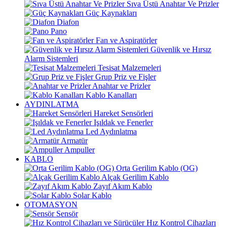
Sıva Üstü Anahtar Ve Prizler
Güç Kaynakları
Diafon
Pano
Fan ve Aspiratörler
Güvenlik ve Hırsız
Alarm Sistemleri
Tesisat Malzemeleri
Grup Priz ve Fişler
Anahtar ve Prizler
Kablo Kanalları
AYDINLATMA
Hareket Sensörleri
Işıldak ve Fenerler
Led Aydınlatma
Armatür
Ampuller
KABLO
Orta Gerilim Kablo (OG)
Alçak Gerilim Kablo
Zayıf Akım Kablo
Solar Kablo
OTOMASYON
Sensör
Hız Kontrol Cihazları