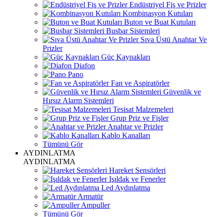
Endüstriyel Fiş ve Prizler
Kombinasyon Kutuları
Buton ve Buat Kutuları
Busbar Sistemleri
Sıva Üstü Anahtar Ve
Prizler
Güç Kaynakları
Diafon
Pano
Fan ve Aspiratörler
Güvenlik ve
Hırsız Alarm Sistemleri
Tesisat Malzemeleri
Grup Priz ve Fişler
Anahtar ve Prizler
Kablo Kanalları
Tümünü Gör
AYDINLATMA
AYDINLATMA
Hareket Sensörleri
Işıldak ve Fenerler
Led Aydınlatma
Armatür
Ampuller
Tümünü Gör