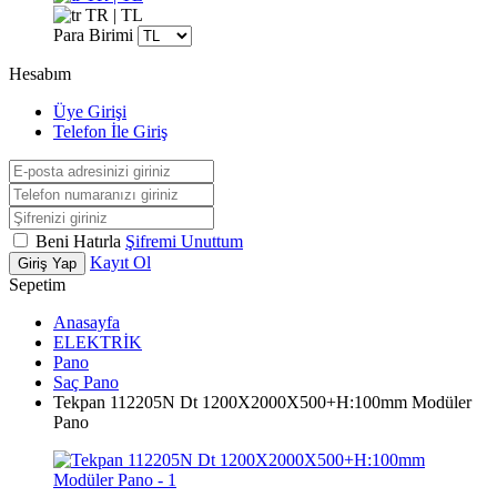
TR | TL
Para Birimi
Hesabım
Üye Girişi
Telefon İle Giriş
Beni Hatırla
Şifremi Unuttum
Kayıt Ol
Giriş Yap
Sepetim
Anasayfa
ELEKTRİK
Pano
Saç Pano
Tekpan 112205N Dt 1200X2000X500+H:100mm Modüler
Pano