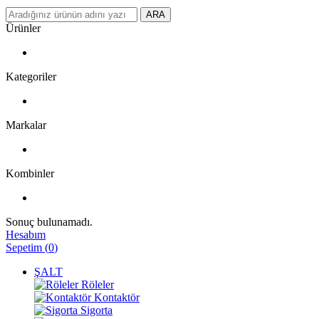
ARA
Ürünler
Kategoriler
Markalar
Kombinler
Sonuç bulunamadı.
Hesabım
Sepetim
(
0
)
ŞALT
Röleler
Kontaktör
Sigorta