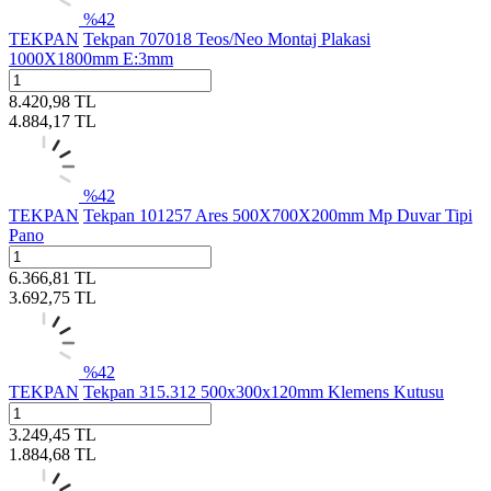
%
42
TEKPAN
Tekpan 707018 Teos/Neo Montaj Plakasi
1000X1800mm E:3mm
8.420,98
TL
4.884,17
TL
%
42
TEKPAN
Tekpan 101257 Ares 500X700X200mm Mp Duvar Tipi
Pano
6.366,81
TL
3.692,75
TL
%
42
TEKPAN
Tekpan 315.312 500x300x120mm Klemens Kutusu
3.249,45
TL
1.884,68
TL