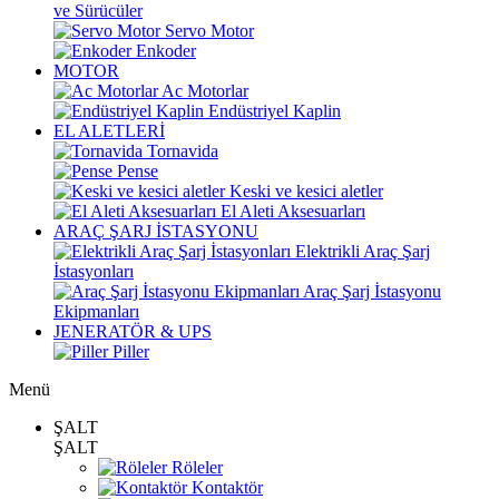
ve Sürücüler
Servo Motor
Enkoder
MOTOR
Ac Motorlar
Endüstriyel Kaplin
EL ALETLERİ
Tornavida
Pense
Keski ve kesici aletler
El Aleti Aksesuarları
ARAÇ ŞARJ İSTASYONU
Elektrikli Araç Şarj
İstasyonları
Araç Şarj İstasyonu
Ekipmanları
JENERATÖR & UPS
Piller
Menü
ŞALT
ŞALT
Röleler
Kontaktör