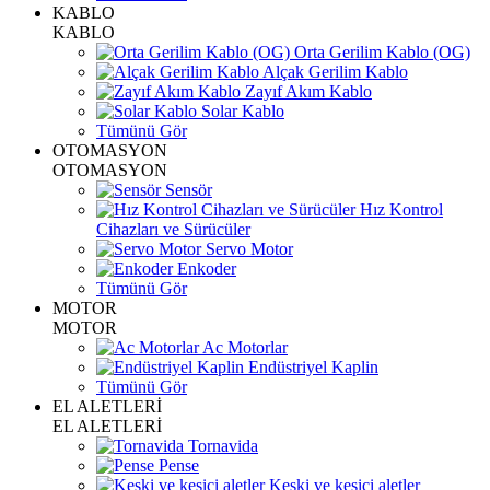
KABLO
KABLO
Orta Gerilim Kablo (OG)
Alçak Gerilim Kablo
Zayıf Akım Kablo
Solar Kablo
Tümünü Gör
OTOMASYON
OTOMASYON
Sensör
Hız Kontrol
Cihazları ve Sürücüler
Servo Motor
Enkoder
Tümünü Gör
MOTOR
MOTOR
Ac Motorlar
Endüstriyel Kaplin
Tümünü Gör
EL ALETLERİ
EL ALETLERİ
Tornavida
Pense
Keski ve kesici aletler