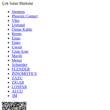
Çok Satan Markalar
Siemens
Phoenix Contact
Viko
Legrand
Öznur Kablo
Bemis
Emas
Entes
Gwest
Grup Arge
Mavili
Metop
Schneider
FLENDER
INNOMOTICS
ZAZU
ZİGAR
LOSPAR
ALCU
3M