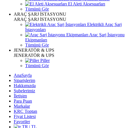
El Aleti Aksesuarları
Tümünü Gör
ARAÇ ŞARJ İSTASYONU
ARAÇ ŞARJ İSTASYONU
Elektrikli Araç Şarj
İstasyonları
Araç Şarj İstasyonu
Ekipmanları
Tümünü Gör
JENERATÖR & UPS
JENERATÖR & UPS
Piller
Tümünü Gör
AnaSayfa
Siparişlerim
Hakkımızda
Şubelerimiz
İletişim
Para Puan
Markalar
KRC Toptan
Fiyat Listesi
Favoriler
TR | TL