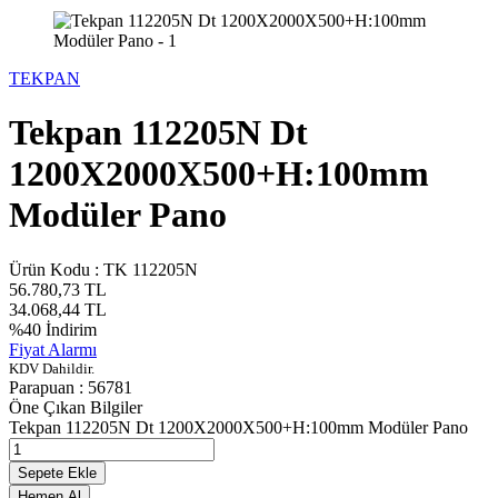
TEKPAN
Tekpan 112205N Dt
1200X2000X500+H:100mm
Modüler Pano
Ürün Kodu :
TK 112205N
56.780,73
TL
34.068,44
TL
%
40
İndirim
Fiyat Alarmı
KDV Dahildir.
Parapuan :
56781
Öne Çıkan Bilgiler
Tekpan 112205N Dt 1200X2000X500+H:100mm Modüler Pano
Sepete Ekle
Hemen Al