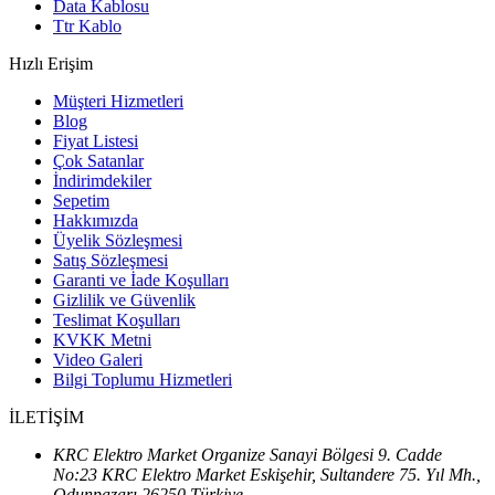
Data Kablosu
Ttr Kablo
Hızlı Erişim
Müşteri Hizmetleri
Blog
Fiyat Listesi
Çok Satanlar
İndirimdekiler
Sepetim
Hakkımızda
Üyelik Sözleşmesi
Satış Sözleşmesi
Garanti ve İade Koşulları
Gizlilik ve Güvenlik
Teslimat Koşulları
KVKK Metni
Video Galeri
Bilgi Toplumu Hizmetleri
İLETİŞİM
KRC Elektro Market Organize Sanayi Bölgesi 9. Cadde
No:23 KRC Elektro Market Eskişehir, Sultandere 75. Yıl Mh.,
Odunpazarı 26250 Türkiye