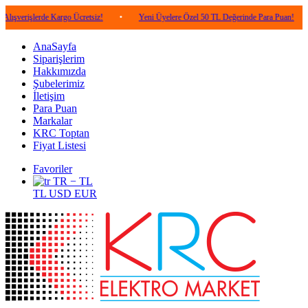
erde Kargo Ücretsiz!
•
Yeni Üyelere Özel 50 TL Değerinde Para Puan!
•
5.00
AnaSayfa
Siparişlerim
Hakkımızda
Şubelerimiz
İletişim
Para Puan
Markalar
KRC Toptan
Fiyat Listesi
Favoriler
TR − TL
TL
USD
EUR