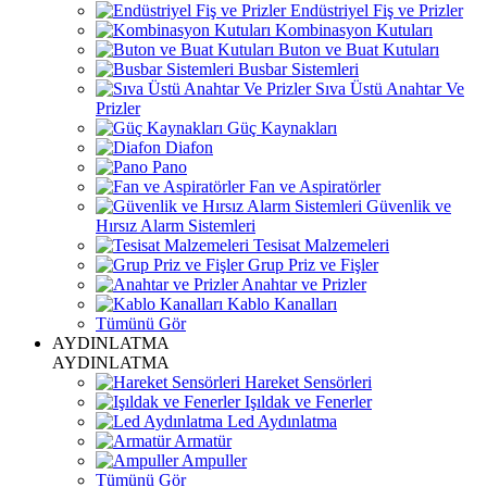
Endüstriyel Fiş ve Prizler
Kombinasyon Kutuları
Buton ve Buat Kutuları
Busbar Sistemleri
Sıva Üstü Anahtar Ve
Prizler
Güç Kaynakları
Diafon
Pano
Fan ve Aspiratörler
Güvenlik ve
Hırsız Alarm Sistemleri
Tesisat Malzemeleri
Grup Priz ve Fişler
Anahtar ve Prizler
Kablo Kanalları
Tümünü Gör
AYDINLATMA
AYDINLATMA
Hareket Sensörleri
Işıldak ve Fenerler
Led Aydınlatma
Armatür
Ampuller
Tümünü Gör