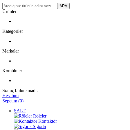
ARA
Ürünler
Kategoriler
Markalar
Kombinler
Sonuç bulunamadı.
Hesabım
Sepetim
(
0
)
ŞALT
Röleler
Kontaktör
Sigorta