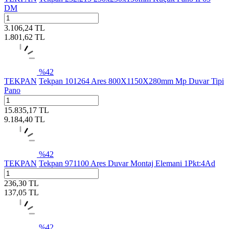
DM
3.106,24
TL
1.801,62
TL
%
42
TEKPAN
Tekpan 101264 Ares 800X1150X280mm Mp Duvar Tipi
Pano
15.835,17
TL
9.184,40
TL
%
42
TEKPAN
Tekpan 971100 Ares Duvar Montaj Elemani 1Pkt:4Ad
236,30
TL
137,05
TL
%
42