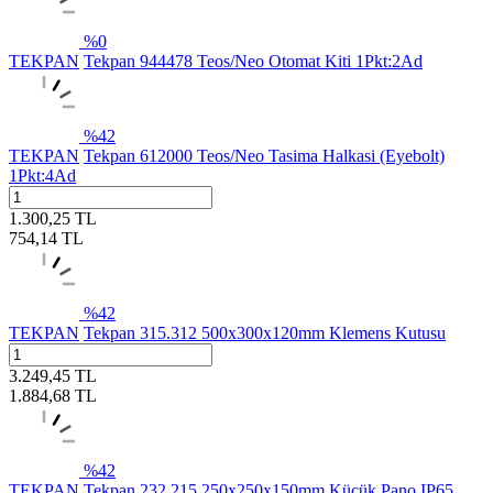
%
0
TEKPAN
Tekpan 944478 Teos/Neo Otomat Kiti 1Pkt:2Ad
%
42
TEKPAN
Tekpan 612000 Teos/Neo Tasima Halkasi (Eyebolt)
1Pkt:4Ad
1.300,25
TL
754,14
TL
%
42
TEKPAN
Tekpan 315.312 500x300x120mm Klemens Kutusu
3.249,45
TL
1.884,68
TL
%
42
TEKPAN
Tekpan 232.215 250x250x150mm Küçük Pano IP65