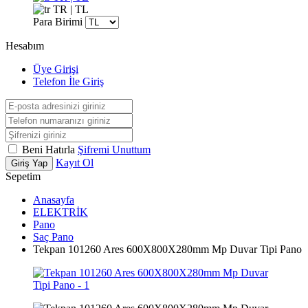
TR | TL
Para Birimi
Hesabım
Üye Girişi
Telefon İle Giriş
Beni Hatırla
Şifremi Unuttum
Kayıt Ol
Giriş Yap
Sepetim
Anasayfa
ELEKTRİK
Pano
Saç Pano
Tekpan 101260 Ares 600X800X280mm Mp Duvar Tipi Pano