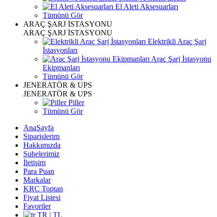
El Aleti Aksesuarları
Tümünü Gör
ARAÇ ŞARJ İSTASYONU
ARAÇ ŞARJ İSTASYONU
Elektrikli Araç Şarj
İstasyonları
Araç Şarj İstasyonu
Ekipmanları
Tümünü Gör
JENERATÖR & UPS
JENERATÖR & UPS
Piller
Tümünü Gör
AnaSayfa
Siparişlerim
Hakkımızda
Şubelerimiz
İletişim
Para Puan
Markalar
KRC Toptan
Fiyat Listesi
Favoriler
TR | TL