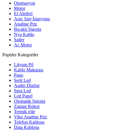
Otomasyon
Motor
El Aletleri
Araç Şarj İstasyonu
Anahtar Priz
Bıçaklı Sigorta
Nya Kablo
Şalter
Ac Motor
Popüler Kategoriler
Lityum Pil
Kablo Makarası
Pano
Şerit Led
Audio Diafon
Spot Led
Led Panel
Otomatik Sigorta
Zaman Rölesi
Termik röle
Viko Anahtar Priz
Telefon Kablosu
Data Kablosu