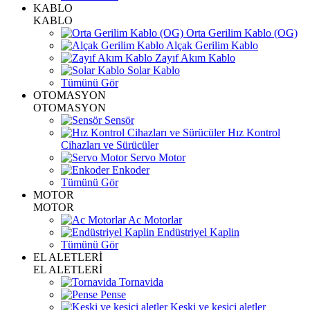
KABLO
KABLO
Orta Gerilim Kablo (OG)
Alçak Gerilim Kablo
Zayıf Akım Kablo
Solar Kablo
Tümünü Gör
OTOMASYON
OTOMASYON
Sensör
Hız Kontrol
Cihazları ve Sürücüler
Servo Motor
Enkoder
Tümünü Gör
MOTOR
MOTOR
Ac Motorlar
Endüstriyel Kaplin
Tümünü Gör
EL ALETLERİ
EL ALETLERİ
Tornavida
Pense
Keski ve kesici aletler