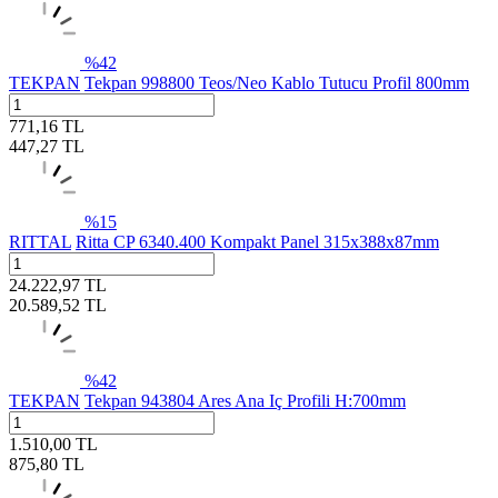
%
42
TEKPAN
Tekpan 998800 Teos/Neo Kablo Tutucu Profil 800mm
771,16
TL
447,27
TL
%
15
RITTAL
Ritta CP 6340.400 Kompakt Panel 315x388x87mm
24.222,97
TL
20.589,52
TL
%
42
TEKPAN
Tekpan 943804 Ares Ana Iç Profili H:700mm
1.510,00
TL
875,80
TL