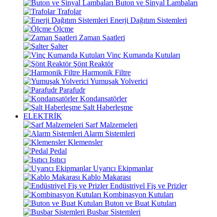
Buton ve Sinyal Lambaları
Trafolar
Enerji Dağıtım Sistemleri
Ölçme
Zaman Saatleri
Şalter
Vinç Kumanda Kutuları
Şönt Reaktör
Harmonik Filtre
Yumuşak Yolverici
Parafudr
Kondansatörler
Şalt Haberleşme
ELEKTRİK
Sarf Malzemeleri
Alarm Sistemleri
Klemensler
Pedal
Isıtıcı
Uyarıcı Ekipmanlar
Kablo Makarası
Endüstriyel Fiş ve Prizler
Kombinasyon Kutuları
Buton ve Buat Kutuları
Busbar Sistemleri