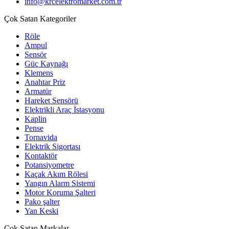
info@krcelektromarket.com.tr
Çok Satan Kategoriler
Röle
Ampul
Sensör
Güç Kaynağı
Klemens
Anahtar Priz
Armatür
Hareket Sensörü
Elektrikli Araç İstasyonu
Kaplin
Pense
Tornavida
Elektrik Sigortası
Kontaktör
Potansiyometre
Kaçak Akım Rölesi
Yangın Alarm Sistemi
Motor Koruma Şalteri
Pako şalter
Yan Keski
Çok Satan Markalar