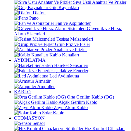
Sıva Üstü Anahtar Ve Prizler
Güç Kaynakları
Diafon
Pano
Fan ve Aspiratörler
Güvenlik ve Hırsız
Alarm Sistemleri
Tesisat Malzemeleri
Grup Priz ve Fişler
Anahtar ve Prizler
Kablo Kanalları
AYDINLATMA
Hareket Sensörleri
Işıldak ve Fenerler
Led Aydınlatma
Armatür
Ampuller
KABLO
Orta Gerilim Kablo (OG)
Alçak Gerilim Kablo
Zayıf Akım Kablo
Solar Kablo
OTOMASYON
Sensör
Hız Kontrol Cihazları