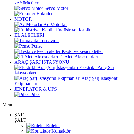
ve Sürücüler
Servo Motor
Enkoder
MOTOR
Ac Motorlar
Endüstriyel Kaplin
EL ALETLERİ
Tornavida
Pense
Keski ve kesici aletler
El Aleti Aksesuarları
ARAÇ ŞARJ İSTASYONU
Elektrikli Araç Şarj
İstasyonları
Araç Şarj İstasyonu
Ekipmanları
JENERATÖR & UPS
Piller
Menü
ŞALT
ŞALT
Röleler
Kontaktör