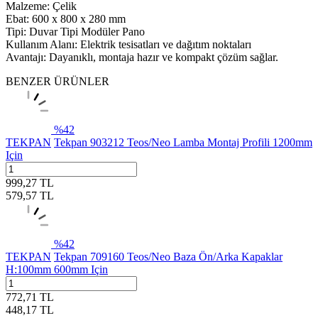
Malzeme: Çelik
Ebat: 600 x 800 x 280 mm
Tipi: Duvar Tipi Modüler Pano
Kullanım Alanı: Elektrik tesisatları ve dağıtım noktaları
Avantajı: Dayanıklı, montaja hazır ve kompakt çözüm sağlar.
BENZER ÜRÜNLER
%
42
TEKPAN
Tekpan 903212 Teos/Neo Lamba Montaj Profili 1200mm
Için
999,27
TL
579,57
TL
%
42
TEKPAN
Tekpan 709160 Teos/Neo Baza Ön/Arka Kapaklar
H:100mm 600mm Için
772,71
TL
448,17
TL