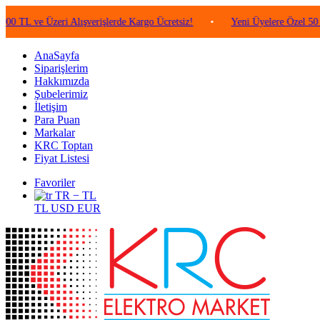
e Üzeri Alışverişlerde Kargo Ücretsiz!
•
Yeni Üyelere Özel 50 TL Değe
AnaSayfa
Siparişlerim
Hakkımızda
Şubelerimiz
İletişim
Para Puan
Markalar
KRC Toptan
Fiyat Listesi
Favoriler
TR − TL
TL
USD
EUR