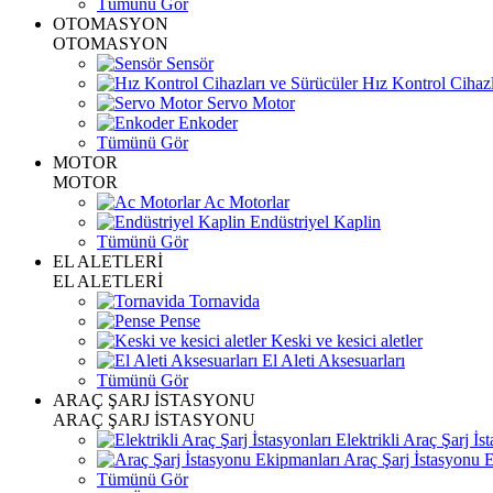
Tümünü Gör
OTOMASYON
OTOMASYON
Sensör
Hız Kontrol Cihazl
Servo Motor
Enkoder
Tümünü Gör
MOTOR
MOTOR
Ac Motorlar
Endüstriyel Kaplin
Tümünü Gör
EL ALETLERİ
EL ALETLERİ
Tornavida
Pense
Keski ve kesici aletler
El Aleti Aksesuarları
Tümünü Gör
ARAÇ ŞARJ İSTASYONU
ARAÇ ŞARJ İSTASYONU
Elektrikli Araç Şarj İst
Araç Şarj İstasyonu 
Tümünü Gör