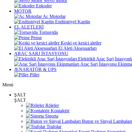
Servo Motor
Enkoder
MOTOR
Ac Motorlar
Endüstriyel Kaplin
EL ALETLERİ
Tornavida
Pense
Keski ve kesici aletler
El Aleti Aksesuarları
ARAÇ ŞARJ İSTASYONU
Elektrikli Araç Şarj İstasyonl
Araç Şarj İstasyonu Ekipma
JENARATÖR & UPS
Piller
Menü
ŞALT
ŞALT
Röleler
Kontaktör
Sigorta
Buton ve Sinyal Lambaları
Trafolar
Enerji Dağıtım Sistemleri