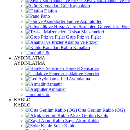
Sıva Üstü Anahtar Ve Pri
Güç Kaynakları
Diafon
Pano
Fan ve Aspiratörler
Güvenlik ve Hırsı
Tesisat Malzemeleri
Grup Priz ve Fişler
Anahtar ve Prizler
Kablo Kanalları
Tümünü Gör
AYDINLATMA
AYDINLATMA
Hareket Sensörleri
Işıldak ve Fenerler
Led Aydınlatma
Armatür
Ampuller
Tümünü Gör
KABLO
KABLO
Orta Gerilim Kablo (OG)
Alçak Gerilim Kablo
Zayıf Akım Kablo
Solar Kablo