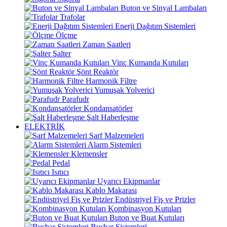
Buton ve Sinyal Lambaları
Trafolar
Enerji Dağıtım Sistemleri
Ölçme
Zaman Saatleri
Şalter
Vinç Kumanda Kutuları
Şönt Reaktör
Harmonik Filtre
Yumuşak Yolverici
Parafudr
Kondansatörler
Şalt Haberleşme
ELEKTRİK
Sarf Malzemeleri
Alarm Sistemleri
Klemensler
Pedal
Isıtıcı
Uyarıcı Ekipmanlar
Kablo Makarası
Endüstriyel Fiş ve Prizler
Kombinasyon Kutuları
Buton ve Buat Kutuları
Busbar Sistemleri