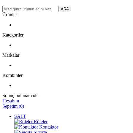
ARA
Ürünler
Kategoriler
Markalar
Kombinler
Sonuç bulunamadı.
Hesabım
Sepetim
(
0
)
ŞALT
Röleler
Kontaktör
Sigorta