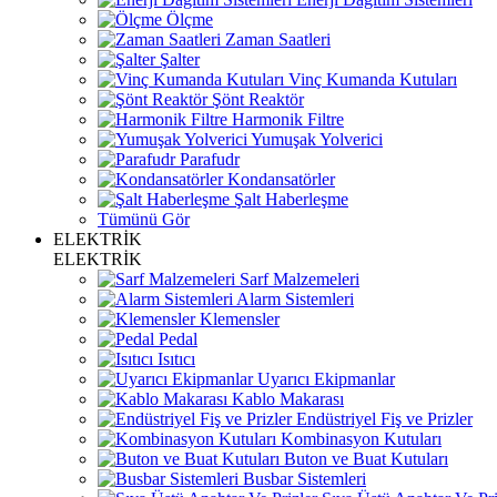
Ölçme
Zaman Saatleri
Şalter
Vinç Kumanda Kutuları
Şönt Reaktör
Harmonik Filtre
Yumuşak Yolverici
Parafudr
Kondansatörler
Şalt Haberleşme
Tümünü Gör
ELEKTRİK
ELEKTRİK
Sarf Malzemeleri
Alarm Sistemleri
Klemensler
Pedal
Isıtıcı
Uyarıcı Ekipmanlar
Kablo Makarası
Endüstriyel Fiş ve Prizler
Kombinasyon Kutuları
Buton ve Buat Kutuları
Busbar Sistemleri