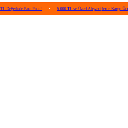
rinde Para Puan!
•
5.000 TL ve Üzeri Alışverişlerde Kargo Ücretsiz!