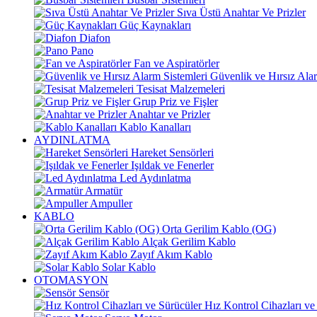
Sıva Üstü Anahtar Ve Prizler
Güç Kaynakları
Diafon
Pano
Fan ve Aspiratörler
Güvenlik ve Hırsız Alar
Tesisat Malzemeleri
Grup Priz ve Fişler
Anahtar ve Prizler
Kablo Kanalları
AYDINLATMA
Hareket Sensörleri
Işıldak ve Fenerler
Led Aydınlatma
Armatür
Ampuller
KABLO
Orta Gerilim Kablo (OG)
Alçak Gerilim Kablo
Zayıf Akım Kablo
Solar Kablo
OTOMASYON
Sensör
Hız Kontrol Cihazları ve