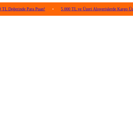
erinde Para Puan!
•
5.000 TL ve Üzeri Alışverişlerde Kargo Ücretsiz!