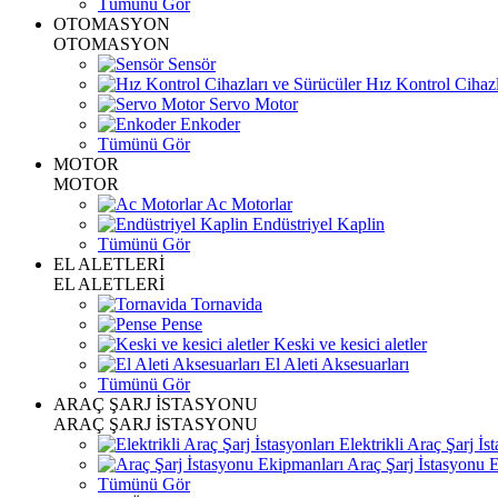
Tümünü Gör
OTOMASYON
OTOMASYON
Sensör
Hız Kontrol Cihazl
Servo Motor
Enkoder
Tümünü Gör
MOTOR
MOTOR
Ac Motorlar
Endüstriyel Kaplin
Tümünü Gör
EL ALETLERİ
EL ALETLERİ
Tornavida
Pense
Keski ve kesici aletler
El Aleti Aksesuarları
Tümünü Gör
ARAÇ ŞARJ İSTASYONU
ARAÇ ŞARJ İSTASYONU
Elektrikli Araç Şarj İst
Araç Şarj İstasyonu 
Tümünü Gör