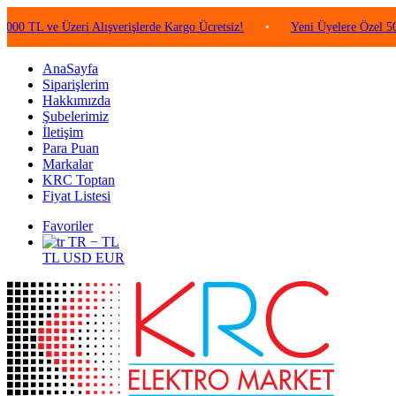
ve Üzeri Alışverişlerde Kargo Ücretsiz!
•
Yeni Üyelere Özel 50 TL Değ
AnaSayfa
Siparişlerim
Hakkımızda
Şubelerimiz
İletişim
Para Puan
Markalar
KRC Toptan
Fiyat Listesi
Favoriler
TR − TL
TL
USD
EUR