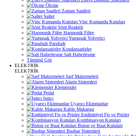
Ölçme
Zaman Saatleri
Şalter
Vinç Kumanda Kutuları
Şönt Reaktör
Harmonik Filtre
Yumuşak Yolverici
Parafudr
Kondansatörler
Şalt Haberleşme
Tümünü Gör
ELEKTRİK
ELEKTRİK
Sarf Malzemeleri
Alarm Sistemleri
Klemensler
Pedal
Isıtıcı
Uyarıcı Ekipmanlar
Kablo Makarası
Endüstriyel Fiş ve Prizler
Kombinasyon Kutuları
Buton ve Buat Kutuları
Busbar Sistemleri