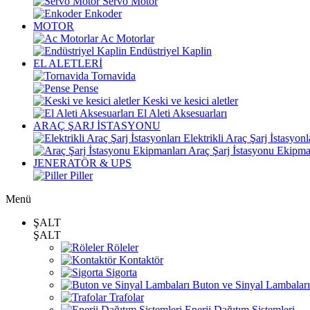
Servo Motor
Enkoder
MOTOR
Ac Motorlar
Endüstriyel Kaplin
EL ALETLERİ
Tornavida
Pense
Keski ve kesici aletler
El Aleti Aksesuarları
ARAÇ ŞARJ İSTASYONU
Elektrikli Araç Şarj İstasyonl
Araç Şarj İstasyonu Ekipma
JENERATÖR & UPS
Piller
Menü
ŞALT
ŞALT
Röleler
Kontaktör
Sigorta
Buton ve Sinyal Lambaları
Trafolar
Enerji Dağıtım Sistemleri