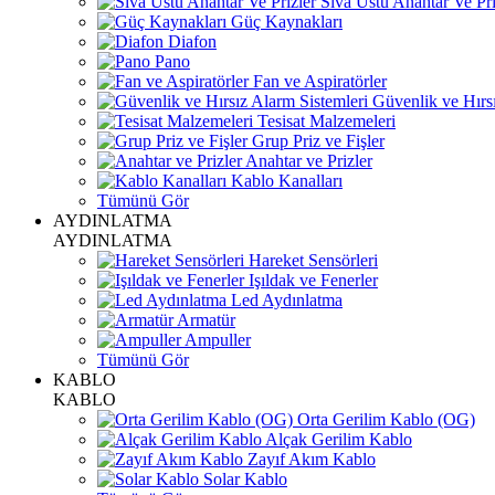
Sıva Üstü Anahtar Ve Pri
Güç Kaynakları
Diafon
Pano
Fan ve Aspiratörler
Güvenlik ve Hırsı
Tesisat Malzemeleri
Grup Priz ve Fişler
Anahtar ve Prizler
Kablo Kanalları
Tümünü Gör
AYDINLATMA
AYDINLATMA
Hareket Sensörleri
Işıldak ve Fenerler
Led Aydınlatma
Armatür
Ampuller
Tümünü Gör
KABLO
KABLO
Orta Gerilim Kablo (OG)
Alçak Gerilim Kablo
Zayıf Akım Kablo
Solar Kablo