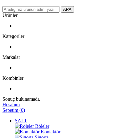
ARA
Ürünler
Kategoriler
Markalar
Kombinler
Sonuç bulunamadı.
Hesabım
Sepetim
(
0
)
ŞALT
Röleler
Kontaktör
Sigorta