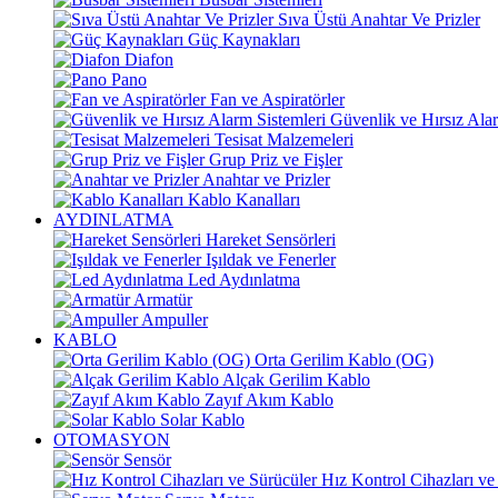
Sıva Üstü Anahtar Ve Prizler
Güç Kaynakları
Diafon
Pano
Fan ve Aspiratörler
Güvenlik ve Hırsız Alar
Tesisat Malzemeleri
Grup Priz ve Fişler
Anahtar ve Prizler
Kablo Kanalları
AYDINLATMA
Hareket Sensörleri
Işıldak ve Fenerler
Led Aydınlatma
Armatür
Ampuller
KABLO
Orta Gerilim Kablo (OG)
Alçak Gerilim Kablo
Zayıf Akım Kablo
Solar Kablo
OTOMASYON
Sensör
Hız Kontrol Cihazları ve