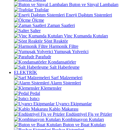
Buton ve Sinyal Lambaları
Trafolar
Enerji Dağıtım Sistemleri
Ölçme
Zaman Saatleri
Şalter
Vinç Kumanda Kutuları
Şönt Reaktör
Harmonik Filtre
Yumuşak Yolverici
Parafudr
Kondansatörler
Şalt Haberleşme
ELEKTRİK
Sarf Malzemeleri
Alarm Sistemleri
Klemensler
Pedal
Isıtıcı
Uyarıcı Ekipmanlar
Kablo Makarası
Endüstriyel Fiş ve Prizler
Kombinasyon Kutuları
Buton ve Buat Kutuları
Busbar Sistemleri