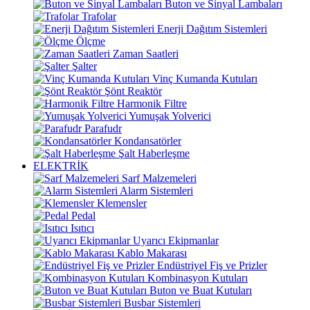
Buton ve Sinyal Lambaları
Trafolar
Enerji Dağıtım Sistemleri
Ölçme
Zaman Saatleri
Şalter
Vinç Kumanda Kutuları
Şönt Reaktör
Harmonik Filtre
Yumuşak Yolverici
Parafudr
Kondansatörler
Şalt Haberleşme
ELEKTRİK
Sarf Malzemeleri
Alarm Sistemleri
Klemensler
Pedal
Isıtıcı
Uyarıcı Ekipmanlar
Kablo Makarası
Endüstriyel Fiş ve Prizler
Kombinasyon Kutuları
Buton ve Buat Kutuları
Busbar Sistemleri