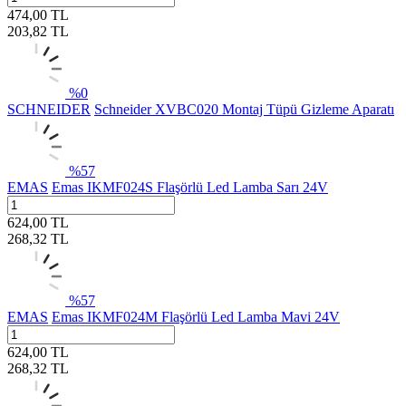
474,00
TL
203,82
TL
%
0
SCHNEIDER
Schneider XVBC020 Montaj Tüpü Gizleme Aparatı
%
57
EMAS
Emas IKMF024S Flaşörlü Led Lamba Sarı 24V
624,00
TL
268,32
TL
%
57
EMAS
Emas IKMF024M Flaşörlü Led Lamba Mavi 24V
624,00
TL
268,32
TL