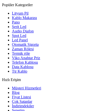
Popüler Kategoriler
Lityum Pil
Kablo Makarası
Pano
Şerit Led
Audio Diafon
Spot Led
Led Panel
Otomatik Sigorta
Zaman Rölesi
Termik röle
Viko Anahtar Priz
Telefon Kablosu
Data Kablosu
Ttr Kablo
Hızlı Erişim
Müşteri Hizmetleri
Blog
Fiyat Listesi
Çok Satanlar
İndirimdekiler
Sepetim