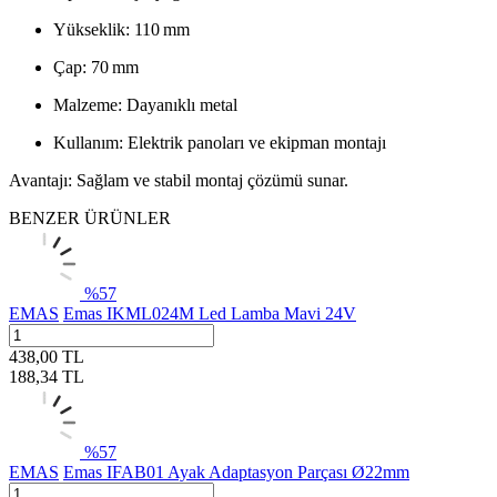
Yükseklik: 110 mm
Çap: 70 mm
Malzeme: Dayanıklı metal
Kullanım: Elektrik panoları ve ekipman montajı
Avantajı: Sağlam ve stabil montaj çözümü sunar.
BENZER ÜRÜNLER
%
57
EMAS
Emas IKML024M Led Lamba Mavi 24V
438,00
TL
188,34
TL
%
57
EMAS
Emas IFAB01 Ayak Adaptasyon Parçası Ø22mm