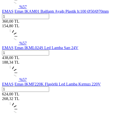
%
57
EMAS
Emas IKAM01 Bağlantı Ayağı Plastik h:100 Ø50/Ø70mm
360,00
TL
154,80
TL
%
57
EMAS
Emas IKML024S Led Lamba Sarı 24V
438,00
TL
188,34
TL
%
57
EMAS
Emas IKMF220K Flaşörlü Led Lamba Kırmızı 220V
624,00
TL
268,32
TL