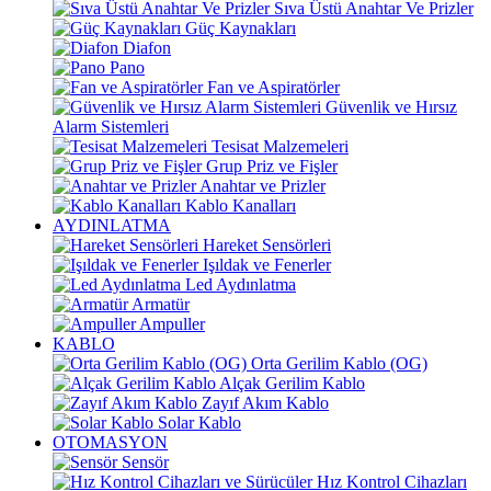
Sıva Üstü Anahtar Ve Prizler
Güç Kaynakları
Diafon
Pano
Fan ve Aspiratörler
Güvenlik ve Hırsız
Alarm Sistemleri
Tesisat Malzemeleri
Grup Priz ve Fişler
Anahtar ve Prizler
Kablo Kanalları
AYDINLATMA
Hareket Sensörleri
Işıldak ve Fenerler
Led Aydınlatma
Armatür
Ampuller
KABLO
Orta Gerilim Kablo (OG)
Alçak Gerilim Kablo
Zayıf Akım Kablo
Solar Kablo
OTOMASYON
Sensör
Hız Kontrol Cihazları