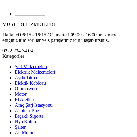
MÜŞTERİ HİZMETLERİ
Hafta içi 08:15 - 18:15 / Cumartesi 09:00 - 16:00 arası merak
ettiğiniz tüm sorular ve siparişleriniz için ulaşabilirsiniz.
0222 234 34 04
Kategoriler
Şalt Malzemeleri
Elektrik Malzemeleri
Aydınlatma
Elektik Kablosu
Otomasyon
Motor
El Aletleri
Araç Şarj İstasyonu
Anahtar Priz
Bıçaklı Sigorta
Nya Kablo
Şalter
Ac Motor