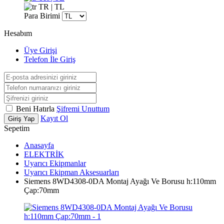
TR | TL
Para Birimi
Hesabım
Üye Girişi
Telefon İle Giriş
Beni Hatırla
Şifremi Unuttum
Kayıt Ol
Giriş Yap
Sepetim
Anasayfa
ELEKTRİK
Uyarıcı Ekipmanlar
Uyarıcı Ekipman Aksesuarları
Siemens 8WD4308-0DA Montaj Ayağı Ve Borusu h:110mm
Çap:70mm