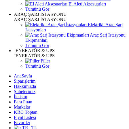
El Aleti Aksesuarları
Tümünü Gör
ARAÇ ŞARJ İSTASYONU
ARAÇ ŞARJ İSTASYONU
Elektrikli Araç Şarj
İstasyonları
Araç Şarj İstasyonu
Ekipmanları
Tümünü Gör
JENERATÖR & UPS
JENERATÖR & UPS
Piller
Tümünü Gör
AnaSayfa
Siparişlerim
Hakkımızda
Şubelerimiz
İletişim
Para Puan
Markalar
KRC Toptan
Fiyat Listesi
Favoriler
TR | TL