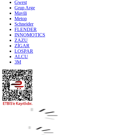
Gwest
Grup Arge
Mavili
Metop
Schneider
FLENDER
INNOMOTICS
ZAZU
ZİGAR
LOSPAR
ALCU
3M