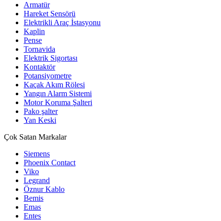
Armatür
Hareket Sensörü
Elektrikli Araç İstasyonu
Kaplin
Pense
Tornavida
Elektrik Sigortası
Kontaktör
Potansiyometre
Kaçak Akım Rölesi
Yangın Alarm Sistemi
Motor Koruma Şalteri
Pako şalter
Yan Keski
Çok Satan Markalar
Siemens
Phoenix Contact
Viko
Legrand
Öznur Kablo
Bemis
Emas
Entes