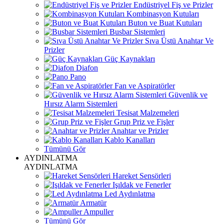
Endüstriyel Fiş ve Prizler
Kombinasyon Kutuları
Buton ve Buat Kutuları
Busbar Sistemleri
Sıva Üstü Anahtar Ve
Prizler
Güç Kaynakları
Diafon
Pano
Fan ve Aspiratörler
Güvenlik ve
Hırsız Alarm Sistemleri
Tesisat Malzemeleri
Grup Priz ve Fişler
Anahtar ve Prizler
Kablo Kanalları
Tümünü Gör
AYDINLATMA
AYDINLATMA
Hareket Sensörleri
Işıldak ve Fenerler
Led Aydınlatma
Armatür
Ampuller
Tümünü Gör