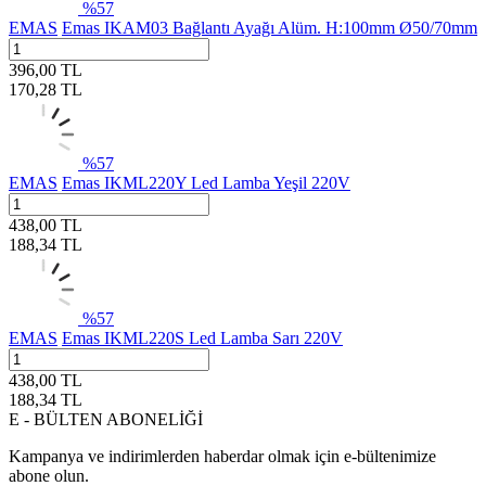
%
57
EMAS
Emas IKAM03 Bağlantı Ayağı Alüm. H:100mm Ø50/70mm
396,00
TL
170,28
TL
%
57
EMAS
Emas IKML220Y Led Lamba Yeşil 220V
438,00
TL
188,34
TL
%
57
EMAS
Emas IKML220S Led Lamba Sarı 220V
438,00
TL
188,34
TL
E - BÜLTEN ABONELİĞİ
Kampanya ve indirimlerden haberdar olmak için e-bültenimize
abone olun.