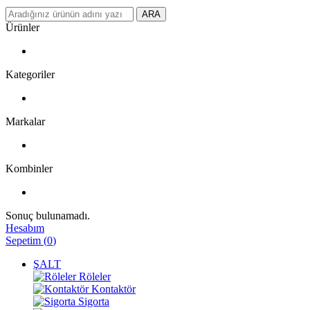
ARA
Ürünler
Kategoriler
Markalar
Kombinler
Sonuç bulunamadı.
Hesabım
Sepetim
(
0
)
ŞALT
Röleler
Kontaktör
Sigorta