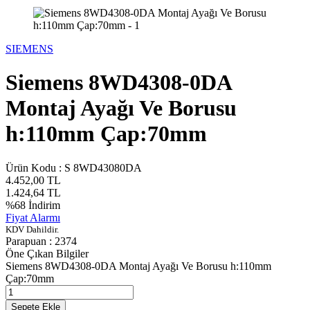
SIEMENS
Siemens 8WD4308-0DA
Montaj Ayağı Ve Borusu
h:110mm Çap:70mm
Ürün Kodu :
S 8WD43080DA
4.452,00
TL
1.424,64
TL
%
68
İndirim
Fiyat Alarmı
KDV Dahildir.
Parapuan :
2374
Öne Çıkan Bilgiler
Siemens 8WD4308-0DA Montaj Ayağı Ve Borusu h:110mm
Çap:70mm
Sepete Ekle