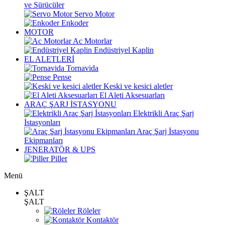
ve Sürücüler
Servo Motor
Enkoder
MOTOR
Ac Motorlar
Endüstriyel Kaplin
EL ALETLERİ
Tornavida
Pense
Keski ve kesici aletler
El Aleti Aksesuarları
ARAÇ ŞARJ İSTASYONU
Elektrikli Araç Şarj
İstasyonları
Araç Şarj İstasyonu
Ekipmanları
JENERATÖR & UPS
Piller
Menü
ŞALT
ŞALT
Röleler
Kontaktör