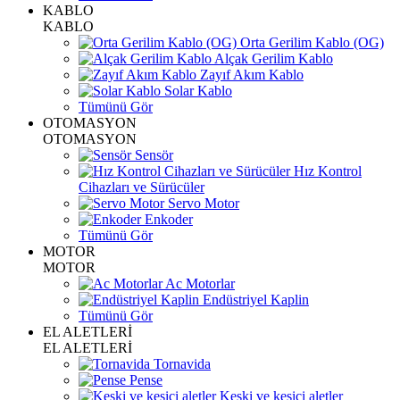
KABLO
KABLO
Orta Gerilim Kablo (OG)
Alçak Gerilim Kablo
Zayıf Akım Kablo
Solar Kablo
Tümünü Gör
OTOMASYON
OTOMASYON
Sensör
Hız Kontrol
Cihazları ve Sürücüler
Servo Motor
Enkoder
Tümünü Gör
MOTOR
MOTOR
Ac Motorlar
Endüstriyel Kaplin
Tümünü Gör
EL ALETLERİ
EL ALETLERİ
Tornavida
Pense
Keski ve kesici aletler