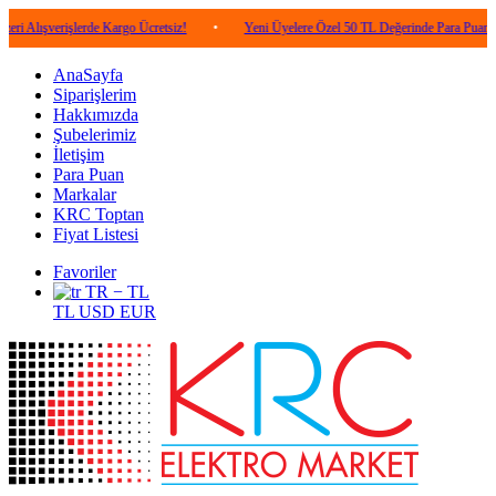
rişlerde Kargo Ücretsiz!
•
Yeni Üyelere Özel 50 TL Değerinde Para Puan!
•
AnaSayfa
Siparişlerim
Hakkımızda
Şubelerimiz
İletişim
Para Puan
Markalar
KRC Toptan
Fiyat Listesi
Favoriler
TR − TL
TL
USD
EUR