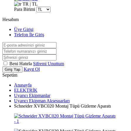
TR | TL
Para Birimi
Hesabım
Üye Girişi
Telefon İle Giriş
Beni Hatırla
Şifremi Unuttum
Kayıt Ol
Giriş Yap
Sepetim
Anasayfa
ELEKTRİK
Uyarıcı Ekipmanlar
Uyarıcı Ekipman Aksesuarları
Schneider XVBC020 Montaj Tüpü Gizleme Aparatı