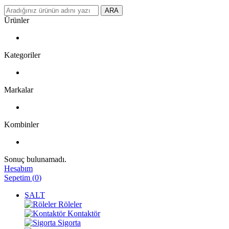
ARA
Ürünler
Kategoriler
Markalar
Kombinler
Sonuç bulunamadı.
Hesabım
Sepetim
(
0
)
ŞALT
Röleler
Kontaktör
Sigorta