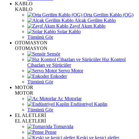
KABLO
KABLO
Orta Gerilim Kablo (OG)
Alçak Gerilim Kablo
Zayıf Akım Kablo
Solar Kablo
Tümünü Gör
OTOMASYON
OTOMASYON
Sensör
Hız Kontrol
Cihazları ve Sürücüler
Servo Motor
Enkoder
Tümünü Gör
MOTOR
MOTOR
Ac Motorlar
Endüstriyel Kaplin
Tümünü Gör
EL ALETLERİ
EL ALETLERİ
Tornavida
Pense
Keski ve kesici aletler