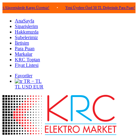
şlerde Kargo Ücretsiz!
•
Yeni Üyelere Özel 50 TL Değerinde Para Puan!
•
5.
AnaSayfa
Siparişlerim
Hakkımızda
Şubelerimiz
İletişim
Para Puan
Markalar
KRC Toptan
Fiyat Listesi
Favoriler
TR − TL
TL
USD
EUR