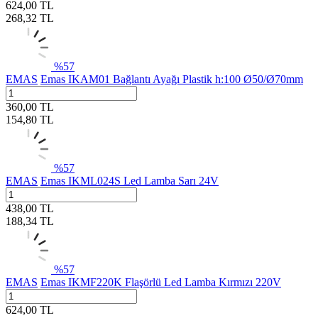
624,00
TL
268,32
TL
%
57
EMAS
Emas IKAM01 Bağlantı Ayağı Plastik h:100 Ø50/Ø70mm
360,00
TL
154,80
TL
%
57
EMAS
Emas IKML024S Led Lamba Sarı 24V
438,00
TL
188,34
TL
%
57
EMAS
Emas IKMF220K Flaşörlü Led Lamba Kırmızı 220V
624,00
TL