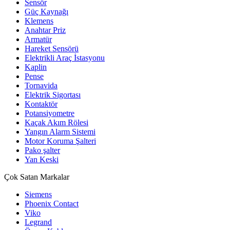
Sensör
Güç Kaynağı
Klemens
Anahtar Priz
Armatür
Hareket Sensörü
Elektrikli Araç İstasyonu
Kaplin
Pense
Tornavida
Elektrik Sigortası
Kontaktör
Potansiyometre
Kaçak Akım Rölesi
Yangın Alarm Sistemi
Motor Koruma Şalteri
Pako şalter
Yan Keski
Çok Satan Markalar
Siemens
Phoenix Contact
Viko
Legrand