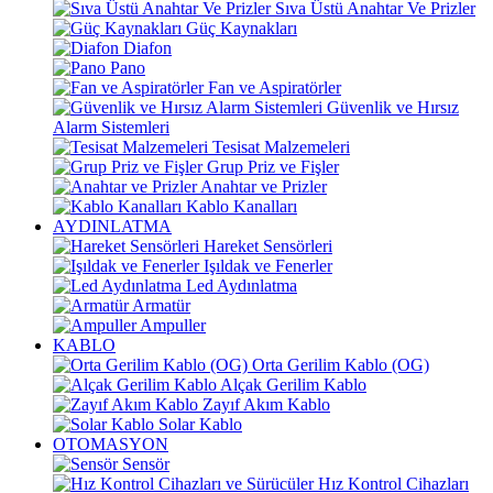
Sıva Üstü Anahtar Ve Prizler
Güç Kaynakları
Diafon
Pano
Fan ve Aspiratörler
Güvenlik ve Hırsız
Alarm Sistemleri
Tesisat Malzemeleri
Grup Priz ve Fişler
Anahtar ve Prizler
Kablo Kanalları
AYDINLATMA
Hareket Sensörleri
Işıldak ve Fenerler
Led Aydınlatma
Armatür
Ampuller
KABLO
Orta Gerilim Kablo (OG)
Alçak Gerilim Kablo
Zayıf Akım Kablo
Solar Kablo
OTOMASYON
Sensör
Hız Kontrol Cihazları