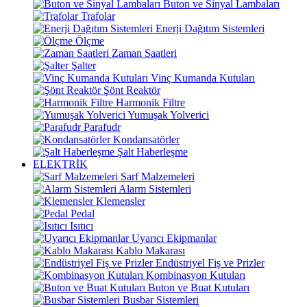
Buton ve Sinyal Lambaları
Trafolar
Enerji Dağıtım Sistemleri
Ölçme
Zaman Saatleri
Şalter
Vinç Kumanda Kutuları
Şönt Reaktör
Harmonik Filtre
Yumuşak Yolverici
Parafudr
Kondansatörler
Şalt Haberleşme
ELEKTRİK
Sarf Malzemeleri
Alarm Sistemleri
Klemensler
Pedal
Isıtıcı
Uyarıcı Ekipmanlar
Kablo Makarası
Endüstriyel Fiş ve Prizler
Kombinasyon Kutuları
Buton ve Buat Kutuları
Busbar Sistemleri