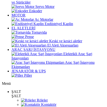
ve Sürücüler
Servo Motor
Enkoder
MOTOR
Ac Motorlar
Endüstriyel Kaplin
EL ALETLERİ
Tornavida
Pense
Keski ve kesici aletler
El Aleti Aksesuarları
ARAÇ ŞARJ İSTASYONU
Elektrikli Araç Şarj
İstasyonları
Araç Şarj İstasyonu
Ekipmanları
JENARATÖR & UPS
Piller
Menü
ŞALT
ŞALT
Röleler
Kontaktör