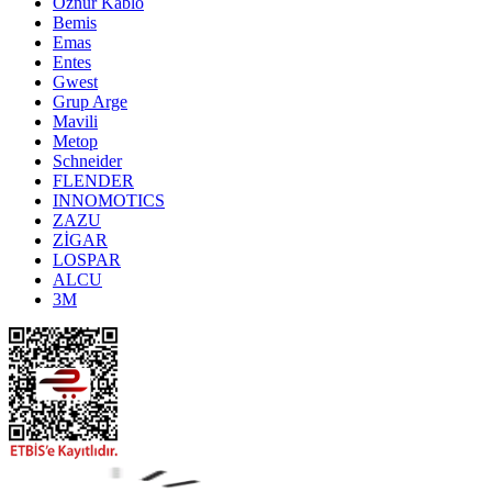
Öznur Kablo
Bemis
Emas
Entes
Gwest
Grup Arge
Mavili
Metop
Schneider
FLENDER
INNOMOTICS
ZAZU
ZİGAR
LOSPAR
ALCU
3M