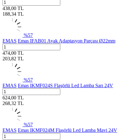
438,00
TL
188,34
TL
%
57
EMAS
Emas IFAB01 Ayak Adaptasyon Parçası Ø22mm
474,00
TL
203,82
TL
%
57
EMAS
Emas IKMF024S Flaşörlü Led Lamba Sarı 24V
624,00
TL
268,32
TL
%
57
EMAS
Emas IKMF024M Flaşörlü Led Lamba Mavi 24V