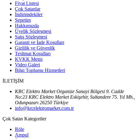
Fiyat Listesi
Çok Satanlar
İndirimdekiler
Sepetim
Hakkımızda
Üyelik Sözleşmesi
Satış Sözleşmesi
Garanti ve İade Koşulları
Gizlilik ve Güvenlik
Teslimat Koşulları
KVKK Metni
Video Galeri
Bilgi Toplumu Hizmetleri
İLETİŞİM
KRC Elektro Market Organize Sanayi Bölgesi 9. Cadde
No:23 KRC Elektro Market Eskişehir, Sultandere 75. Yıl Mh.,
Odunpazarı 26250 Türkiye
info@krcelektromarket.com.tr
Çok Satan Kategoriler
Röle
Ampul