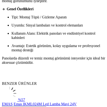
montaj görünümünü iyileştirir.
🔹
Genel Özellikleri
Tipi: Montaj Tüpü / Gizleme Aparatı
Uyumlu: Sinyal lambaları ve kontrol elemanları
Kullanım Alanı: Elektrik panoları ve endüstriyel kontrol
kabinleri
Avantajı: Estetik görünüm, kolay uygulama ve profesyonel
montaj desteği
Panolarda düzenli ve temiz montaj görünümü isteyenler için ideal bir
aksesuar çözümüdür.
BENZER ÜRÜNLER
%
57
EMAS
Emas IKML024M Led Lamba Mavi 24V