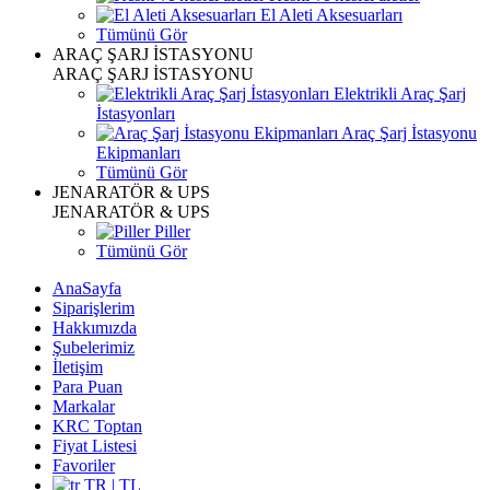
El Aleti Aksesuarları
Tümünü Gör
ARAÇ ŞARJ İSTASYONU
ARAÇ ŞARJ İSTASYONU
Elektrikli Araç Şarj
İstasyonları
Araç Şarj İstasyonu
Ekipmanları
Tümünü Gör
JENARATÖR & UPS
JENARATÖR & UPS
Piller
Tümünü Gör
AnaSayfa
Siparişlerim
Hakkımızda
Şubelerimiz
İletişim
Para Puan
Markalar
KRC Toptan
Fiyat Listesi
Favoriler
TR | TL