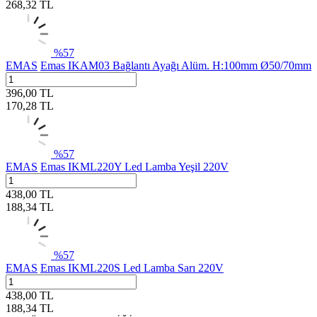
268,32
TL
%
57
EMAS
Emas IKAM03 Bağlantı Ayağı Alüm. H:100mm Ø50/70mm
396,00
TL
170,28
TL
%
57
EMAS
Emas IKML220Y Led Lamba Yeşil 220V
438,00
TL
188,34
TL
%
57
EMAS
Emas IKML220S Led Lamba Sarı 220V
438,00
TL
188,34
TL