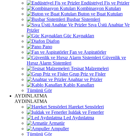
Endüstriyel Fiş ve Prizler
Kombinasyon Kutuları
Buton ve Buat Kutuları
Busbar Sistemleri
Sıva Üstü Anahtar Ve
Prizler
Güç Kaynakları
Diafon
Pano
Fan ve Aspiratörler
Güvenlik ve
Hırsız Alarm Sistemleri
Tesisat Malzemeleri
Grup Priz ve Fişler
Anahtar ve Prizler
Kablo Kanalları
Tümünü Gör
AYDINLATMA
AYDINLATMA
Hareket Sensörleri
Işıldak ve Fenerler
Led Aydınlatma
Armatür
Ampuller
Tümünü Gör