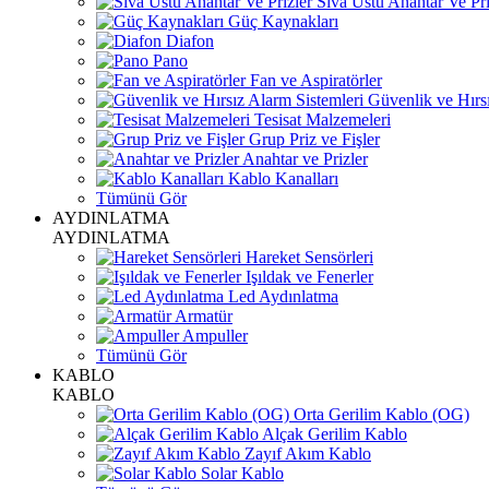
Sıva Üstü Anahtar Ve Pri
Güç Kaynakları
Diafon
Pano
Fan ve Aspiratörler
Güvenlik ve Hırsı
Tesisat Malzemeleri
Grup Priz ve Fişler
Anahtar ve Prizler
Kablo Kanalları
Tümünü Gör
AYDINLATMA
AYDINLATMA
Hareket Sensörleri
Işıldak ve Fenerler
Led Aydınlatma
Armatür
Ampuller
Tümünü Gör
KABLO
KABLO
Orta Gerilim Kablo (OG)
Alçak Gerilim Kablo
Zayıf Akım Kablo
Solar Kablo