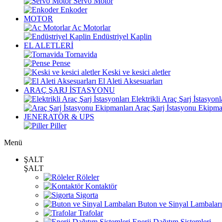
Servo Motor
Enkoder
MOTOR
Ac Motorlar
Endüstriyel Kaplin
EL ALETLERİ
Tornavida
Pense
Keski ve kesici aletler
El Aleti Aksesuarları
ARAÇ ŞARJ İSTASYONU
Elektrikli Araç Şarj İstasyonl
Araç Şarj İstasyonu Ekipma
JENERATÖR & UPS
Piller
Menü
ŞALT
ŞALT
Röleler
Kontaktör
Sigorta
Buton ve Sinyal Lambaları
Trafolar
Enerji Dağıtım Sistemleri