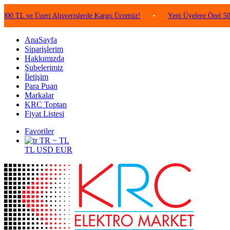
e Üzeri Alışverişlerde Kargo Ücretsiz!
•
Yeni Üyelere Özel 50 TL Değe
AnaSayfa
Siparişlerim
Hakkımızda
Şubelerimiz
İletişim
Para Puan
Markalar
KRC Toptan
Fiyat Listesi
Favoriler
TR − TL
TL
USD
EUR