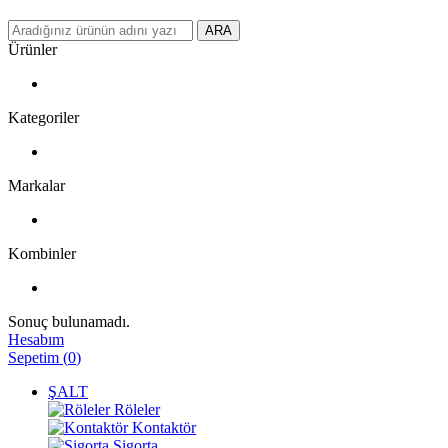
ARA
Ürünler
Kategoriler
Markalar
Kombinler
Sonuç bulunamadı.
Hesabım
Sepetim
(
0
)
ŞALT
Röleler
Kontaktör
Sigorta