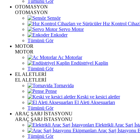
Tümünü Gör
OTOMASYON
OTOMASYON
Sensör
Hız Kontrol Cihazl
Servo Motor
Enkoder
Tümünü Gör
MOTOR
MOTOR
Ac Motorlar
Endüstriyel Kaplin
Tümünü Gör
EL ALETLERİ
EL ALETLERİ
Tornavida
Pense
Keski ve kesici aletler
El Aleti Aksesuarları
Tümünü Gör
ARAÇ ŞARJ İSTASYONU
ARAÇ ŞARJ İSTASYONU
Elektrikli Araç Şarj İst
Araç Şarj İstasyonu 
Tümünü Gör