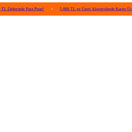
rinde Para Puan!
•
5.000 TL ve Üzeri Alışverişlerde Kargo Ücretsiz!