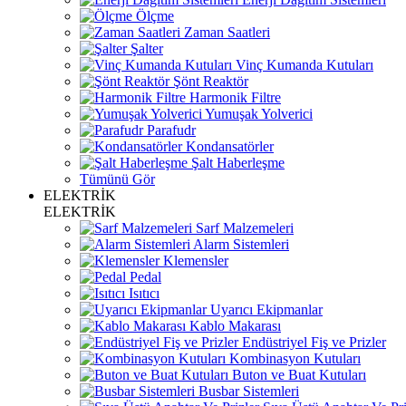
Ölçme
Zaman Saatleri
Şalter
Vinç Kumanda Kutuları
Şönt Reaktör
Harmonik Filtre
Yumuşak Yolverici
Parafudr
Kondansatörler
Şalt Haberleşme
Tümünü Gör
ELEKTRİK
ELEKTRİK
Sarf Malzemeleri
Alarm Sistemleri
Klemensler
Pedal
Isıtıcı
Uyarıcı Ekipmanlar
Kablo Makarası
Endüstriyel Fiş ve Prizler
Kombinasyon Kutuları
Buton ve Buat Kutuları
Busbar Sistemleri