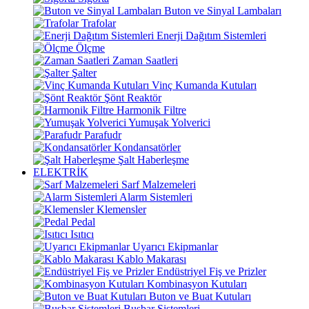
Buton ve Sinyal Lambaları
Trafolar
Enerji Dağıtım Sistemleri
Ölçme
Zaman Saatleri
Şalter
Vinç Kumanda Kutuları
Şönt Reaktör
Harmonik Filtre
Yumuşak Yolverici
Parafudr
Kondansatörler
Şalt Haberleşme
ELEKTRİK
Sarf Malzemeleri
Alarm Sistemleri
Klemensler
Pedal
Isıtıcı
Uyarıcı Ekipmanlar
Kablo Makarası
Endüstriyel Fiş ve Prizler
Kombinasyon Kutuları
Buton ve Buat Kutuları
Busbar Sistemleri