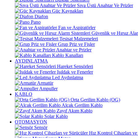
Sıva Üstü Anahtar Ve Prizler
Güç Kaynakları
Diafon
Pano
Fan ve Aspiratörler
Güvenlik ve Hırsız Alar
Tesisat Malzemeleri
Grup Priz ve Fişler
Anahtar ve Prizler
Kablo Kanalları
AYDINLATMA
Hareket Sensörleri
Işıldak ve Fenerler
Led Aydınlatma
Armatür
Ampuller
KABLO
Orta Gerilim Kablo (OG)
Alçak Gerilim Kablo
Zayıf Akım Kablo
Solar Kablo
OTOMASYON
Sensör
Hız Kontrol Cihazları ve