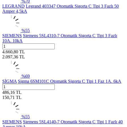
%
70
LEGRAND
Legrand 403347 Otomatik Sigorta C Tipi 3 Fazlı 50
Amper 4,5kA
%
55
SIEMENS
Siemens 5SL4310-7 Otomatik Sigorta C Tipi 3 Fazlı
10A. 10kA
4.660,80
TL
2.097,36
TL
%
69
SİGMA
Sigma 6SM101C Otomatik Sigorta C Tipi 1 Faz 1A. 6kA
486,16
TL
150,71
TL
%
55
SIEMENS
Siemens 5SL4140-7 Otomatik Sigorta C Tipi 1 Fazlı 40
Amper 10kA