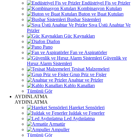
Endüstriyel Fiş ve Prizler
Kombinasyon Kutuları
Buton ve Buat Kutuları
Busbar Sistemleri
Sıva Üstü Anahtar Ve
Prizler
Güç Kaynakları
Diafon
Pano
Fan ve Aspiratörler
Güvenlik ve
Hırsız Alarm Sistemleri
Tesisat Malzemeleri
Grup Priz ve Fişler
Anahtar ve Prizler
Kablo Kanalları
Tümünü Gör
AYDINLATMA
AYDINLATMA
Hareket Sensörleri
Işıldak ve Fenerler
Led Aydınlatma
Armatür
Ampuller
Tümünü Gör