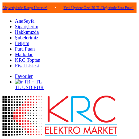
lerde Kargo Ücretsiz!
•
Yeni Üyelere Özel 50 TL Değerinde Para Puan!
•
5.0
AnaSayfa
Siparişlerim
Hakkımızda
Şubelerimiz
İletişim
Para Puan
Markalar
KRC Toptan
Fiyat Listesi
Favoriler
TR − TL
TL
USD
EUR