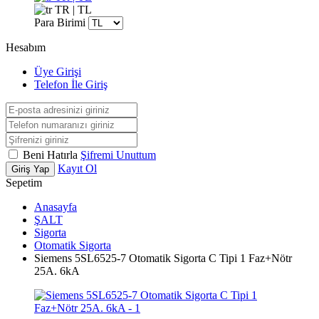
TR | TL
Para Birimi
Hesabım
Üye Girişi
Telefon İle Giriş
Beni Hatırla
Şifremi Unuttum
Kayıt Ol
Giriş Yap
Sepetim
Anasayfa
ŞALT
Sigorta
Otomatik Sigorta
Siemens 5SL6525-7 Otomatik Sigorta C Tipi 1 Faz+Nötr
25A. 6kA