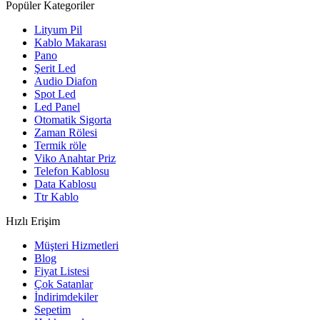
Popüler Kategoriler
Lityum Pil
Kablo Makarası
Pano
Şerit Led
Audio Diafon
Spot Led
Led Panel
Otomatik Sigorta
Zaman Rölesi
Termik röle
Viko Anahtar Priz
Telefon Kablosu
Data Kablosu
Ttr Kablo
Hızlı Erişim
Müşteri Hizmetleri
Blog
Fiyat Listesi
Çok Satanlar
İndirimdekiler
Sepetim