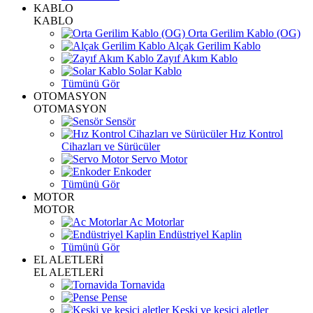
KABLO
KABLO
Orta Gerilim Kablo (OG)
Alçak Gerilim Kablo
Zayıf Akım Kablo
Solar Kablo
Tümünü Gör
OTOMASYON
OTOMASYON
Sensör
Hız Kontrol
Cihazları ve Sürücüler
Servo Motor
Enkoder
Tümünü Gör
MOTOR
MOTOR
Ac Motorlar
Endüstriyel Kaplin
Tümünü Gör
EL ALETLERİ
EL ALETLERİ
Tornavida
Pense
Keski ve kesici aletler