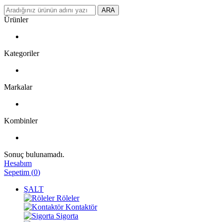
ARA
Ürünler
Kategoriler
Markalar
Kombinler
Sonuç bulunamadı.
Hesabım
Sepetim
(
0
)
ŞALT
Röleler
Kontaktör
Sigorta