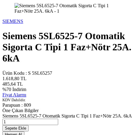
SIEMENS
Siemens 5SL6525-7 Otomatik
Sigorta C Tipi 1 Faz+Nötr 25A.
6kA
Ürün Kodu :
S 5SL65257
1.618,80
TL
485,64
TL
%
70
İndirim
Fiyat Alarmı
KDV Dahildir.
Parapuan :
809
Öne Çıkan Bilgiler
Siemens 5SL6525-7 Otomatik Sigorta C Tipi 1 Faz+Nötr 25A. 6kA
Sepete Ekle
Hemen Al