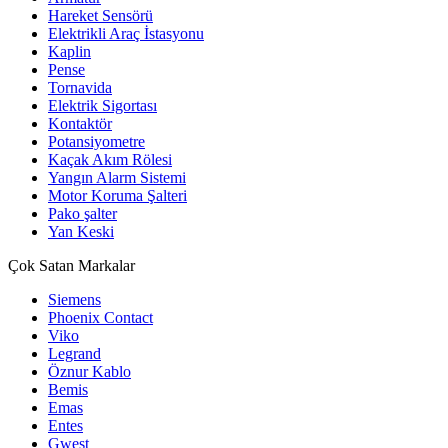
Hareket Sensörü
Elektrikli Araç İstasyonu
Kaplin
Pense
Tornavida
Elektrik Sigortası
Kontaktör
Potansiyometre
Kaçak Akım Rölesi
Yangın Alarm Sistemi
Motor Koruma Şalteri
Pako şalter
Yan Keski
Çok Satan Markalar
Siemens
Phoenix Contact
Viko
Legrand
Öznur Kablo
Bemis
Emas
Entes
Gwest