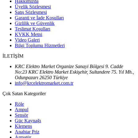
Hakkımızda
Üyelik Sözleşmesi
Satış Sözleşmesi
Garanti ve İade Koşulları
Gizlilik ve Güvenlik
Teslimat Koşulları
KVKK Metni
Video Galeri
Bilgi Toplumu Hizmetleri
İLETİŞİM
KRC Elektro Market Organize Sanayi Bölgesi 9. Cadde
No:23 KRC Elektro Market Eskişehir, Sultandere 75. Yıl Mh.,
Odunpazarı 26250 Türkiye
info@krcelektromarket.com.tr
Çok Satan Kategoriler
Röle
Ampul
Sensör
Güç Kaynağı
Klemens
Anahtar Priz
Armatür