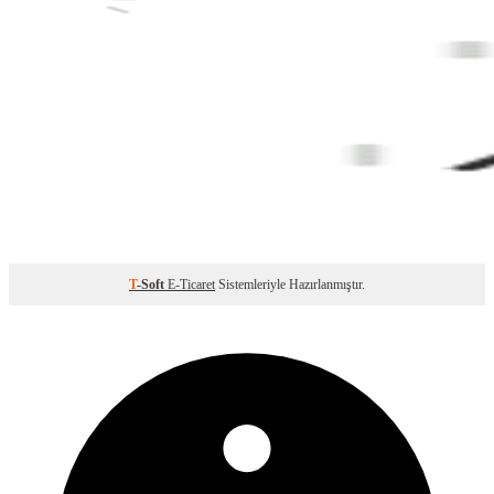
T
-Soft
E-Ticaret
Sistemleriyle Hazırlanmıştır.