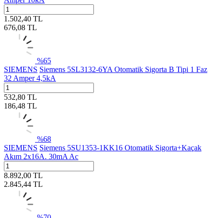
1.502,40
TL
676,08
TL
%
65
SIEMENS
Siemens 5SL3132-6YA Otomatik Sigorta B Tipi 1 Faz
32 Amper 4,5kA
532,80
TL
186,48
TL
%
68
SIEMENS
Siemens 5SU1353-1KK16 Otomatik Sigorta+Kaçak
Akım 2x16A. 30mA Ac
8.892,00
TL
2.845,44
TL
%
70