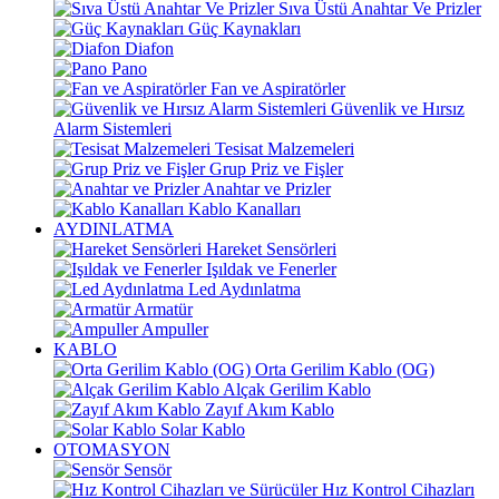
Sıva Üstü Anahtar Ve Prizler
Güç Kaynakları
Diafon
Pano
Fan ve Aspiratörler
Güvenlik ve Hırsız
Alarm Sistemleri
Tesisat Malzemeleri
Grup Priz ve Fişler
Anahtar ve Prizler
Kablo Kanalları
AYDINLATMA
Hareket Sensörleri
Işıldak ve Fenerler
Led Aydınlatma
Armatür
Ampuller
KABLO
Orta Gerilim Kablo (OG)
Alçak Gerilim Kablo
Zayıf Akım Kablo
Solar Kablo
OTOMASYON
Sensör
Hız Kontrol Cihazları