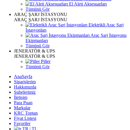
El Aleti Aksesuarları
Tümünü Gör
ARAÇ ŞARJ İSTASYONU
ARAÇ ŞARJ İSTASYONU
Elektrikli Araç Şarj
İstasyonları
Araç Şarj İstasyonu
Ekipmanları
Tümünü Gör
JENERATÖR & UPS
JENERATÖR & UPS
Piller
Tümünü Gör
AnaSayfa
Siparişlerim
Hakkımızda
Şubelerimiz
İletişim
Para Puan
Markalar
KRC Toptan
Fiyat Listesi
Favoriler
TR | TL