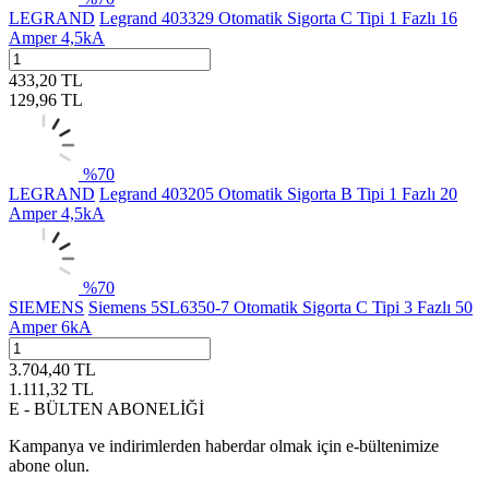
LEGRAND
Legrand 403329 Otomatik Sigorta C Tipi 1 Fazlı 16
Amper 4,5kA
433,20
TL
129,96
TL
%
70
LEGRAND
Legrand 403205 Otomatik Sigorta B Tipi 1 Fazlı 20
Amper 4,5kA
%
70
SIEMENS
Siemens 5SL6350-7 Otomatik Sigorta C Tipi 3 Fazlı 50
Amper 6kA
3.704,40
TL
1.111,32
TL
E - BÜLTEN ABONELİĞİ
Kampanya ve indirimlerden haberdar olmak için e-bültenimize
abone olun.