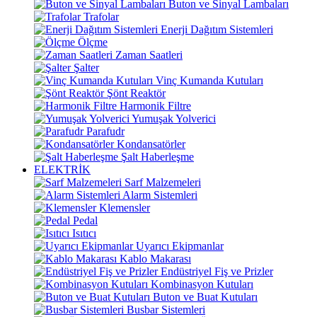
Buton ve Sinyal Lambaları
Trafolar
Enerji Dağıtım Sistemleri
Ölçme
Zaman Saatleri
Şalter
Vinç Kumanda Kutuları
Şönt Reaktör
Harmonik Filtre
Yumuşak Yolverici
Parafudr
Kondansatörler
Şalt Haberleşme
ELEKTRİK
Sarf Malzemeleri
Alarm Sistemleri
Klemensler
Pedal
Isıtıcı
Uyarıcı Ekipmanlar
Kablo Makarası
Endüstriyel Fiş ve Prizler
Kombinasyon Kutuları
Buton ve Buat Kutuları
Busbar Sistemleri