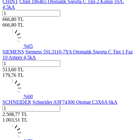
CHINT
Chint 186465 Otomatik Sigorta C Tipi 2 Kutup 10A.
4,5kA
666,80
TL
666,80
TL
%
65
SIEMENS
Siemens 5SL3110-7YA Otomatik Sigorta C Tipi 1 Faz
10 Amper 4,5kA
513,60
TL
179,76
TL
%
60
SCHNEIDER
Schneider A9F74306 Otomat C3X6A 6kA
2.508,77
TL
1.003,51
TL