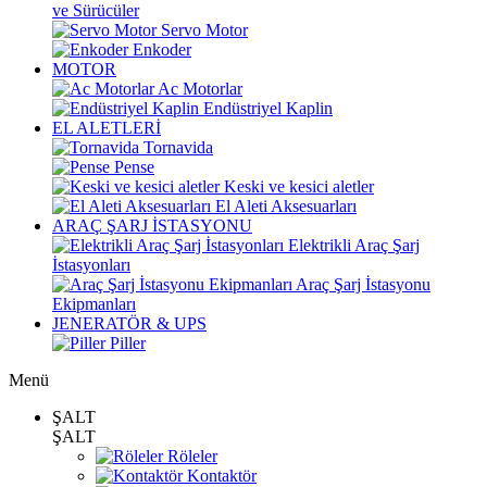
ve Sürücüler
Servo Motor
Enkoder
MOTOR
Ac Motorlar
Endüstriyel Kaplin
EL ALETLERİ
Tornavida
Pense
Keski ve kesici aletler
El Aleti Aksesuarları
ARAÇ ŞARJ İSTASYONU
Elektrikli Araç Şarj
İstasyonları
Araç Şarj İstasyonu
Ekipmanları
JENERATÖR & UPS
Piller
Menü
ŞALT
ŞALT
Röleler
Kontaktör