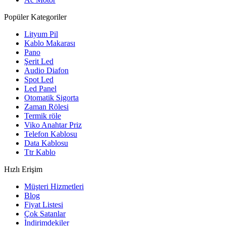
Popüler Kategoriler
Lityum Pil
Kablo Makarası
Pano
Şerit Led
Audio Diafon
Spot Led
Led Panel
Otomatik Sigorta
Zaman Rölesi
Termik röle
Viko Anahtar Priz
Telefon Kablosu
Data Kablosu
Ttr Kablo
Hızlı Erişim
Müşteri Hizmetleri
Blog
Fiyat Listesi
Çok Satanlar
İndirimdekiler