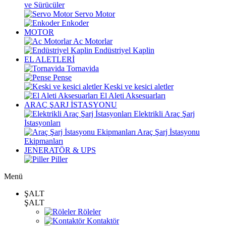
ve Sürücüler
Servo Motor
Enkoder
MOTOR
Ac Motorlar
Endüstriyel Kaplin
EL ALETLERİ
Tornavida
Pense
Keski ve kesici aletler
El Aleti Aksesuarları
ARAÇ ŞARJ İSTASYONU
Elektrikli Araç Şarj
İstasyonları
Araç Şarj İstasyonu
Ekipmanları
JENERATÖR & UPS
Piller
Menü
ŞALT
ŞALT
Röleler
Kontaktör