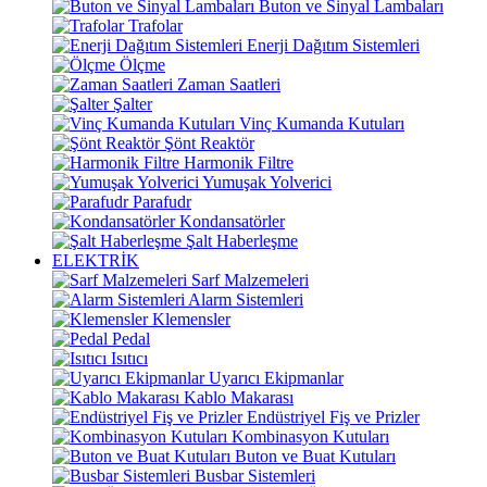
Buton ve Sinyal Lambaları
Trafolar
Enerji Dağıtım Sistemleri
Ölçme
Zaman Saatleri
Şalter
Vinç Kumanda Kutuları
Şönt Reaktör
Harmonik Filtre
Yumuşak Yolverici
Parafudr
Kondansatörler
Şalt Haberleşme
ELEKTRİK
Sarf Malzemeleri
Alarm Sistemleri
Klemensler
Pedal
Isıtıcı
Uyarıcı Ekipmanlar
Kablo Makarası
Endüstriyel Fiş ve Prizler
Kombinasyon Kutuları
Buton ve Buat Kutuları
Busbar Sistemleri