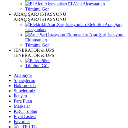
El Aleti Aksesuarları
Tümünü Gör
ARAÇ ŞARJ İSTASYONU
ARAÇ ŞARJ İSTASYONU
Elektrikli Araç Şarj
İstasyonları
Araç Şarj İstasyonu
Ekipmanları
Tümünü Gör
JENERATÖR & UPS
JENERATÖR & UPS
Piller
Tümünü Gör
AnaSayfa
Siparişlerim
Hakkımızda
Şubelerimiz
İletişim
Para Puan
Markalar
KRC Toptan
Fiyat Listesi
Favoriler
TR | TL