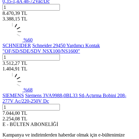
0,35-1,4A 48-72Vac/Dc
8.470,39
TL
3.388,15
TL
%
60
SCHNEIDER
Schneider 29450 Yardımcı Kontak
"OF/SD/SDE/SDV NSX100/NS1600"
3.512,27
TL
1.404,91
TL
%
68
SIEMENS
Siemens 3VA9988-0BL33 Stl-Açtırma Bobini 208-
277V Ac/220-250V Dc
7.044,00
TL
2.254,08
TL
E - BÜLTEN ABONELİĞİ
Kampanya ve indirimlerden haberdar olmak için e-bültenimize