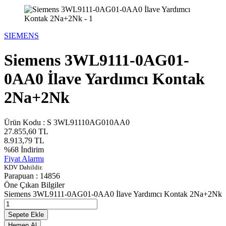
SIEMENS
Siemens 3WL9111-0AG01-
0AA0 İlave Yardımcı Kontak
2Na+2Nk
Ürün Kodu :
S 3WL91110AG010AA0
27.855,60
TL
8.913,79
TL
%
68
İndirim
Fiyat Alarmı
KDV Dahildir.
Parapuan :
14856
Öne Çıkan Bilgiler
Siemens 3WL9111-0AG01-0AA0 İlave Yardımcı Kontak 2Na+2Nk
Sepete Ekle
Hemen Al