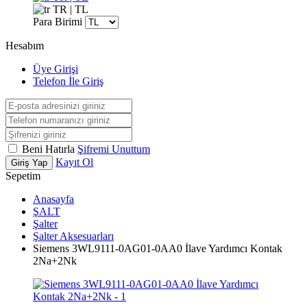
TR | TL
Para Birimi
Hesabım
Üye Girişi
Telefon İle Giriş
Beni Hatırla
Şifremi Unuttum
Kayıt Ol
Giriş Yap
Sepetim
Anasayfa
ŞALT
Şalter
Şalter Aksesuarları
Siemens 3WL9111-0AG01-0AA0 İlave Yardımcı Kontak
2Na+2Nk