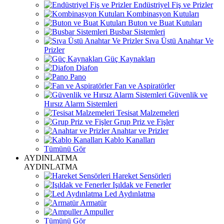
Endüstriyel Fiş ve Prizler
Kombinasyon Kutuları
Buton ve Buat Kutuları
Busbar Sistemleri
Sıva Üstü Anahtar Ve
Prizler
Güç Kaynakları
Diafon
Pano
Fan ve Aspiratörler
Güvenlik ve
Hırsız Alarm Sistemleri
Tesisat Malzemeleri
Grup Priz ve Fişler
Anahtar ve Prizler
Kablo Kanalları
Tümünü Gör
AYDINLATMA
AYDINLATMA
Hareket Sensörleri
Işıldak ve Fenerler
Led Aydınlatma
Armatür
Ampuller
Tümünü Gör