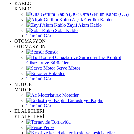
KABLO
KABLO
Orta Gerilim Kablo (OG)
Alçak Gerilim Kablo
Zayıf Akım Kablo
Solar Kablo
Tümünü Gör
OTOMASYON
OTOMASYON
Sensör
Hız Kontrol
Cihazları ve Sürücüler
Servo Motor
Enkoder
Tümünü Gör
MOTOR
MOTOR
Ac Motorlar
Endüstriyel Kaplin
Tümünü Gör
EL ALETLERİ
EL ALETLERİ
Tornavida
Pense
Keski ve kesici aletler