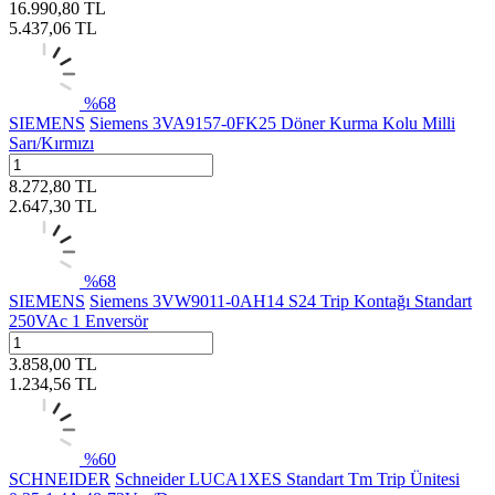
16.990,80
TL
5.437,06
TL
%
68
SIEMENS
Siemens 3VA9157-0FK25 Döner Kurma Kolu Milli
Sarı/Kırmızı
8.272,80
TL
2.647,30
TL
%
68
SIEMENS
Siemens 3VW9011-0AH14 S24 Trip Kontağı Standart
250VAc 1 Enversör
3.858,00
TL
1.234,56
TL
%
60
SCHNEIDER
Schneider LUCA1XES Standart Tm Trip Ünitesi