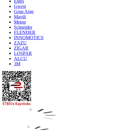
Entes
Gwest
Grup Arge
Mavili
Metop
Schneider
FLENDER
INNOMOTICS
ZAZU
ZİGAR
LOSPAR
ALCU
3M