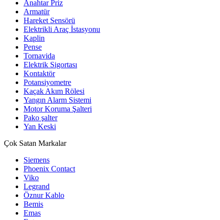
Anahtar Priz
Armatür
Hareket Sensörü
Elektrikli Araç İstasyonu
Kaplin
Pense
Tornavida
Elektrik Sigortası
Kontaktör
Potansiyometre
Kaçak Akım Rölesi
Yangın Alarm Sistemi
Motor Koruma Şalteri
Pako şalter
Yan Keski
Çok Satan Markalar
Siemens
Phoenix Contact
Viko
Legrand
Öznur Kablo
Bemis
Emas