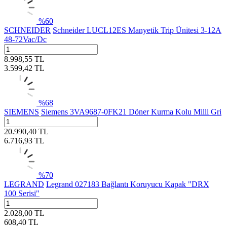
%
60
SCHNEIDER
Schneider LUCL12ES Manyetik Trip Ünitesi 3-12A
48-72Vac/Dc
8.998,55
TL
3.599,42
TL
%
68
SIEMENS
Siemens 3VA9687-0FK21 Döner Kurma Kolu Milli Gri
20.990,40
TL
6.716,93
TL
%
70
LEGRAND
Legrand 027183 Bağlantı Koruyucu Kapak "DRX
100 Serisi"
2.028,00
TL
608,40
TL