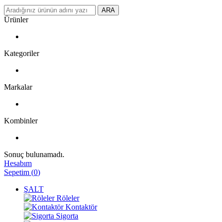
ARA
Ürünler
Kategoriler
Markalar
Kombinler
Sonuç bulunamadı.
Hesabım
Sepetim
(
0
)
ŞALT
Röleler
Kontaktör
Sigorta