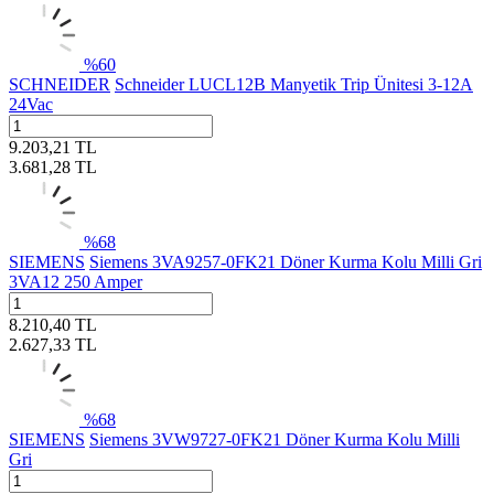
%
60
SCHNEIDER
Schneider LUCL12B Manyetik Trip Ünitesi 3-12A
24Vac
9.203,21
TL
3.681,28
TL
%
68
SIEMENS
Siemens 3VA9257-0FK21 Döner Kurma Kolu Milli Gri
3VA12 250 Amper
8.210,40
TL
2.627,33
TL
%
68
SIEMENS
Siemens 3VW9727-0FK21 Döner Kurma Kolu Milli
Gri