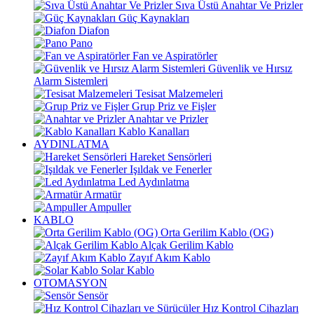
Sıva Üstü Anahtar Ve Prizler
Güç Kaynakları
Diafon
Pano
Fan ve Aspiratörler
Güvenlik ve Hırsız
Alarm Sistemleri
Tesisat Malzemeleri
Grup Priz ve Fişler
Anahtar ve Prizler
Kablo Kanalları
AYDINLATMA
Hareket Sensörleri
Işıldak ve Fenerler
Led Aydınlatma
Armatür
Ampuller
KABLO
Orta Gerilim Kablo (OG)
Alçak Gerilim Kablo
Zayıf Akım Kablo
Solar Kablo
OTOMASYON
Sensör
Hız Kontrol Cihazları