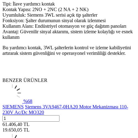
Tipi: İlave yardımcı kontak
Kontak Yapısı: 2NO + 2NC (2 NA + 2 NK)
Uyumluluk: Siemens 3WL serisi açık tip şalterler
Fonksiyon: Şalter durumunun sinyal olarak izlenmesi
Kullanım Alanı: Endüstriyel otomasyon ve güç dağıtım panoları
Avantaj: Güvenilir sinyal aktarımı, sistem izleme kolaylığı ve esnek
kullanım
Bu yardımcı kontak, 3WL şalterlerin kontrol ve izleme kabiliyetini
artırarak sistem güvenliğini ve operasyonel verimliliği destekler.
BENZER ÜRÜNLER
%
68
SIEMENS
Siemens 3VA9467-0HA20 Motor Mekanizması 110-
230V Ac/Dc MO320
61.406,40
TL
19.650,05
TL