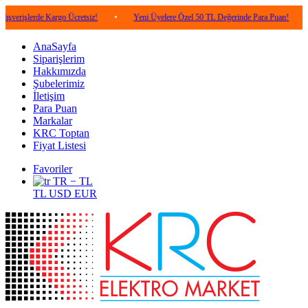
rde Kargo Ücretsiz!
•
Yeni Üyelere Özel 50 TL Değerinde Para Puan!
•
5.000
AnaSayfa
Siparişlerim
Hakkımızda
Şubelerimiz
İletişim
Para Puan
Markalar
KRC Toptan
Fiyat Listesi
Favoriler
TR − TL
TL
USD
EUR