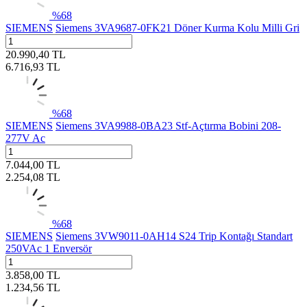
%
68
SIEMENS
Siemens 3VA9687-0FK21 Döner Kurma Kolu Milli Gri
20.990,40
TL
6.716,93
TL
%
68
SIEMENS
Siemens 3VA9988-0BA23 Stf-Açtırma Bobini 208-
277V Ac
7.044,00
TL
2.254,08
TL
%
68
SIEMENS
Siemens 3VW9011-0AH14 S24 Trip Kontağı Standart
250VAc 1 Enversör
3.858,00
TL
1.234,56
TL