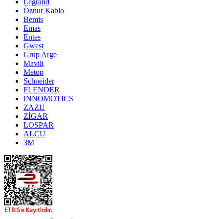
Legrand
Öznur Kablo
Bemis
Emas
Entes
Gwest
Grup Arge
Mavili
Metop
Schneider
FLENDER
INNOMOTICS
ZAZU
ZİGAR
LOSPAR
ALCU
3M