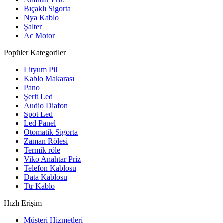
Bıçaklı Sigorta
Nya Kablo
Şalter
Ac Motor
Popüler Kategoriler
Lityum Pil
Kablo Makarası
Pano
Şerit Led
Audio Diafon
Spot Led
Led Panel
Otomatik Sigorta
Zaman Rölesi
Termik röle
Viko Anahtar Priz
Telefon Kablosu
Data Kablosu
Ttr Kablo
Hızlı Erişim
Müşteri Hizmetleri