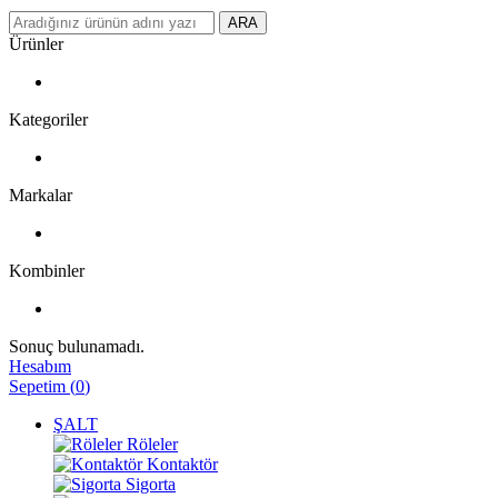
ARA
Ürünler
Kategoriler
Markalar
Kombinler
Sonuç bulunamadı.
Hesabım
Sepetim
(
0
)
ŞALT
Röleler
Kontaktör
Sigorta