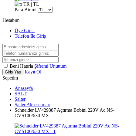
TR | TL
Para Birimi
Hesabım
Üye Girişi
Telefon İle Giriş
Beni Hatırla
Şifremi Unuttum
Kayıt Ol
Giriş Yap
Sepetim
Anasayfa
ŞALT
Şalter
Şalter Aksesuarları
Schneider LV429387 Açtırma Bobini 220V Ac NS-
CVS100/630 MX