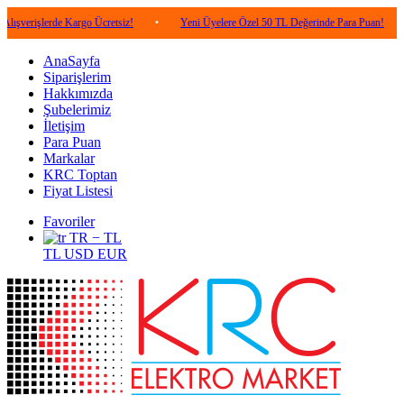
erde Kargo Ücretsiz!
•
Yeni Üyelere Özel 50 TL Değerinde Para Puan!
•
5.00
AnaSayfa
Siparişlerim
Hakkımızda
Şubelerimiz
İletişim
Para Puan
Markalar
KRC Toptan
Fiyat Listesi
Favoriler
TR − TL
TL
USD
EUR