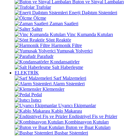
Buton ve Sinyal Lambaları
Trafolar
Enerji Dağıtım Sistemleri
Ölçme
Zaman Saatleri
Şalter
Vinç Kumanda Kutuları
Şönt Reaktör
Harmonik Filtre
Yumuşak Yolverici
Parafudr
Kondansatörler
Şalt Haberleşme
ELEKTRİK
Sarf Malzemeleri
Alarm Sistemleri
Klemensler
Pedal
Isıtıcı
Uyarıcı Ekipmanlar
Kablo Makarası
Endüstriyel Fiş ve Prizler
Kombinasyon Kutuları
Buton ve Buat Kutuları
Busbar Sistemleri