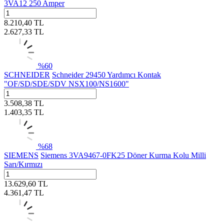
3VA12 250 Amper
8.210,40
TL
2.627,33
TL
%
60
SCHNEIDER
Schneider 29450 Yardımcı Kontak
"OF/SD/SDE/SDV NSX100/NS1600"
3.508,38
TL
1.403,35
TL
%
68
SIEMENS
Siemens 3VA9467-0FK25 Döner Kurma Kolu Milli
Sarı/Kırmızı
13.629,60
TL
4.361,47
TL