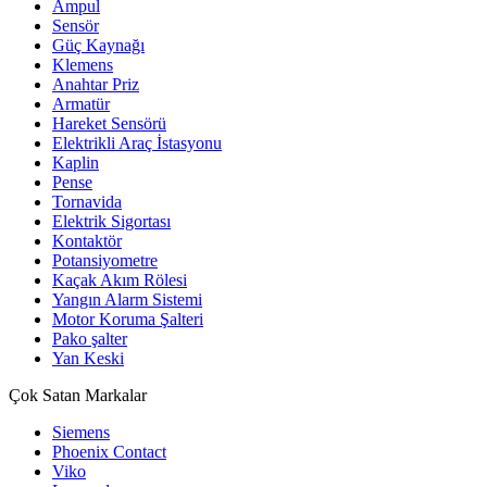
Ampul
Sensör
Güç Kaynağı
Klemens
Anahtar Priz
Armatür
Hareket Sensörü
Elektrikli Araç İstasyonu
Kaplin
Pense
Tornavida
Elektrik Sigortası
Kontaktör
Potansiyometre
Kaçak Akım Rölesi
Yangın Alarm Sistemi
Motor Koruma Şalteri
Pako şalter
Yan Keski
Çok Satan Markalar
Siemens
Phoenix Contact
Viko