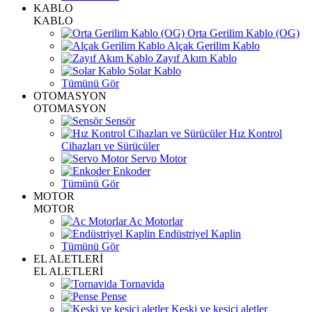
KABLO
KABLO
Orta Gerilim Kablo (OG)
Alçak Gerilim Kablo
Zayıf Akım Kablo
Solar Kablo
Tümünü Gör
OTOMASYON
OTOMASYON
Sensör
Hız Kontrol
Cihazları ve Sürücüler
Servo Motor
Enkoder
Tümünü Gör
MOTOR
MOTOR
Ac Motorlar
Endüstriyel Kaplin
Tümünü Gör
EL ALETLERİ
EL ALETLERİ
Tornavida
Pense
Keski ve kesici aletler