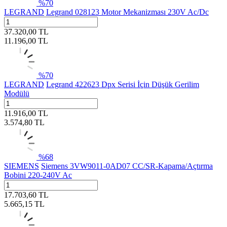
%
70
LEGRAND
Legrand 028123 Motor Mekanizması 230V Ac/Dc
37.320,00
TL
11.196,00
TL
%
70
LEGRAND
Legrand 422623 Dpx Serisi İçin Düşük Gerilim
Modülü
11.916,00
TL
3.574,80
TL
%
68
SIEMENS
Siemens 3VW9011-0AD07 CC/SR-Kapama/Açtırma
Bobini 220-240V Ac
17.703,60
TL
5.665,15
TL