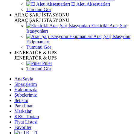
El Aleti Aksesuarları
Tümünü Gör
ARAÇ ŞARJ İSTASYONU
ARAÇ ŞARJ İSTASYONU
Elektrikli Araç Şarj
İstasyonları
Araç Şarj İstasyonu
Ekipmanları
Tümünü Gör
JENERATÖR & UPS
JENERATÖR & UPS
Piller
Tümünü Gör
AnaSayfa
Siparişlerim
Hakkımızda
Şubelerimiz
İletişim
Para Puan
Markalar
KRC Toptan
Fiyat Listesi
Favoriler
TR | TL