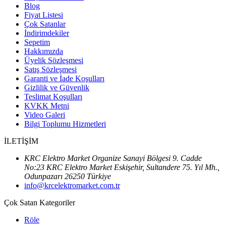
Blog
Fiyat Listesi
Çok Satanlar
İndirimdekiler
Sepetim
Hakkımızda
Üyelik Sözleşmesi
Satış Sözleşmesi
Garanti ve İade Koşulları
Gizlilik ve Güvenlik
Teslimat Koşulları
KVKK Metni
Video Galeri
Bilgi Toplumu Hizmetleri
İLETİŞİM
KRC Elektro Market Organize Sanayi Bölgesi 9. Cadde
No:23 KRC Elektro Market Eskişehir, Sultandere 75. Yıl Mh.,
Odunpazarı 26250 Türkiye
info@krcelektromarket.com.tr
Çok Satan Kategoriler
Röle