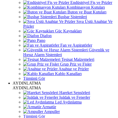
Endüstriyel Fiş ve Prizler
Kombinasyon Kutuları
Buton ve Buat Kutuları
Busbar Sistemleri
Sıva Üstü Anahtar Ve
Prizler
Güç Kaynakları
Diafon
Pano
Fan ve Aspiratörler
Güvenlik ve
Hırsız Alarm Sistemleri
Tesisat Malzemeleri
Grup Priz ve Fişler
Anahtar ve Prizler
Kablo Kanalları
Tümünü Gör
AYDINLATMA
AYDINLATMA
Hareket Sensörleri
Işıldak ve Fenerler
Led Aydınlatma
Armatür
Ampuller
Tümünü Gör