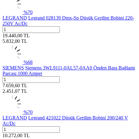
%
70
LEGRAND
Legrand 028139 Dmx-Sp Düşük Gerilim Bobini 220-
250V Ac/Dc
19.440,00
TL
5.832,00
TL
%
68
SIEMENS
Siemens 3WL9111-0AL57-0AA0 Önden Bara Bağlantı
Parçası 1000 Amper
7.659,60
TL
2.451,07
TL
%
70
LEGRAND
Legrand 421022 Düşük Gerilim Bobini 200/240 V
Ac/Dc
10.272,00
TL