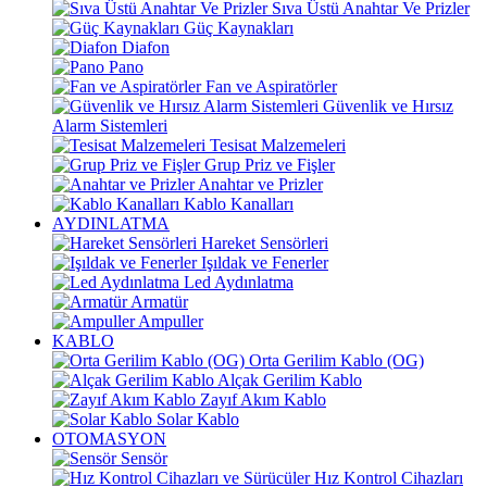
Sıva Üstü Anahtar Ve Prizler
Güç Kaynakları
Diafon
Pano
Fan ve Aspiratörler
Güvenlik ve Hırsız
Alarm Sistemleri
Tesisat Malzemeleri
Grup Priz ve Fişler
Anahtar ve Prizler
Kablo Kanalları
AYDINLATMA
Hareket Sensörleri
Işıldak ve Fenerler
Led Aydınlatma
Armatür
Ampuller
KABLO
Orta Gerilim Kablo (OG)
Alçak Gerilim Kablo
Zayıf Akım Kablo
Solar Kablo
OTOMASYON
Sensör
Hız Kontrol Cihazları