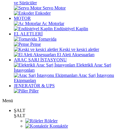
ve Sürücüler
Servo Motor
Enkoder
MOTOR
Ac Motorlar
Endüstriyel Kaplin
EL ALETLERİ
Tornavida
Pense
Keski ve kesici aletler
El Aleti Aksesuarları
ARAÇ ŞARJ İSTASYONU
Elektrikli Araç Şarj
İstasyonları
Araç Şarj İstasyonu
Ekipmanları
JENERATÖR & UPS
Piller
Menü
ŞALT
ŞALT
Röleler
Kontaktör