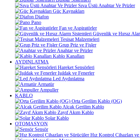
Sıva Üstü Anahtar Ve Prizler
Güç Kaynakları
Diafon
Pano
Fan ve Aspiratörler
Güvenlik ve Hırsız Alar
Tesisat Malzemeleri
Grup Priz ve Fişler
Anahtar ve Prizler
Kablo Kanalları
AYDINLATMA
Hareket Sensörleri
Işıldak ve Fenerler
Led Aydınlatma
Armatür
Ampuller
KABLO
Orta Gerilim Kablo (OG)
Alçak Gerilim Kablo
Zayıf Akım Kablo
Solar Kablo
OTOMASYON
Sensör
Hız Kontrol Cihazları ve