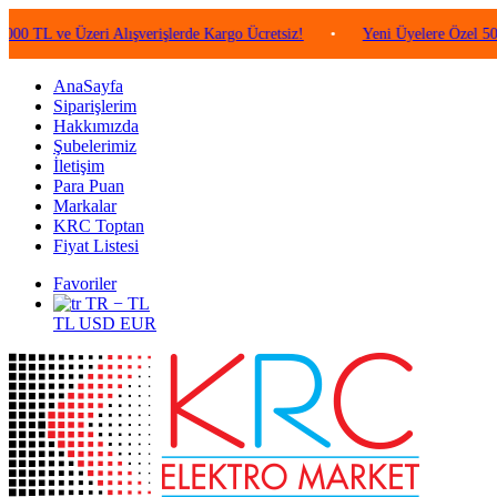
e Üzeri Alışverişlerde Kargo Ücretsiz!
•
Yeni Üyelere Özel 50 TL Değe
AnaSayfa
Siparişlerim
Hakkımızda
Şubelerimiz
İletişim
Para Puan
Markalar
KRC Toptan
Fiyat Listesi
Favoriler
TR − TL
TL
USD
EUR