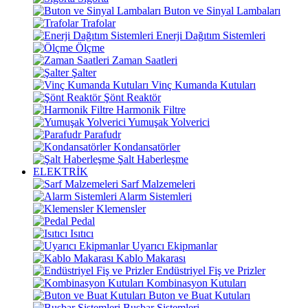
Buton ve Sinyal Lambaları
Trafolar
Enerji Dağıtım Sistemleri
Ölçme
Zaman Saatleri
Şalter
Vinç Kumanda Kutuları
Şönt Reaktör
Harmonik Filtre
Yumuşak Yolverici
Parafudr
Kondansatörler
Şalt Haberleşme
ELEKTRİK
Sarf Malzemeleri
Alarm Sistemleri
Klemensler
Pedal
Isıtıcı
Uyarıcı Ekipmanlar
Kablo Makarası
Endüstriyel Fiş ve Prizler
Kombinasyon Kutuları
Buton ve Buat Kutuları
Busbar Sistemleri