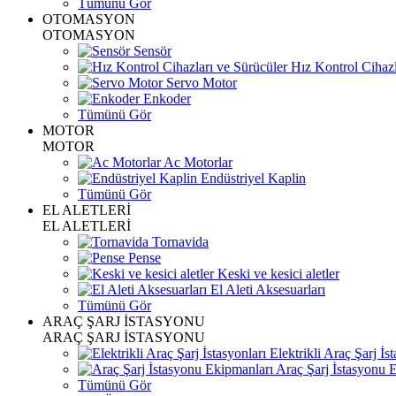
Tümünü Gör
OTOMASYON
OTOMASYON
Sensör
Hız Kontrol Cihazl
Servo Motor
Enkoder
Tümünü Gör
MOTOR
MOTOR
Ac Motorlar
Endüstriyel Kaplin
Tümünü Gör
EL ALETLERİ
EL ALETLERİ
Tornavida
Pense
Keski ve kesici aletler
El Aleti Aksesuarları
Tümünü Gör
ARAÇ ŞARJ İSTASYONU
ARAÇ ŞARJ İSTASYONU
Elektrikli Araç Şarj İst
Araç Şarj İstasyonu 
Tümünü Gör