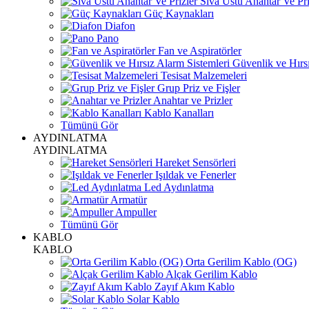
Sıva Üstü Anahtar Ve Pri
Güç Kaynakları
Diafon
Pano
Fan ve Aspiratörler
Güvenlik ve Hırsı
Tesisat Malzemeleri
Grup Priz ve Fişler
Anahtar ve Prizler
Kablo Kanalları
Tümünü Gör
AYDINLATMA
AYDINLATMA
Hareket Sensörleri
Işıldak ve Fenerler
Led Aydınlatma
Armatür
Ampuller
Tümünü Gör
KABLO
KABLO
Orta Gerilim Kablo (OG)
Alçak Gerilim Kablo
Zayıf Akım Kablo
Solar Kablo