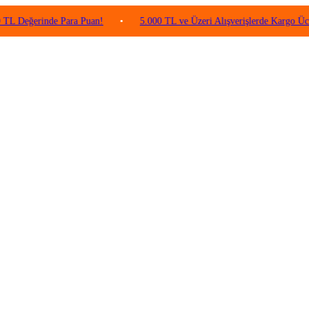
rinde Para Puan!
•
5.000 TL ve Üzeri Alışverişlerde Kargo Ücretsiz!