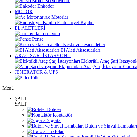
Servo Motor
Enkoder
MOTOR
Ac Motorlar
Endüstriyel Kaplin
EL ALETLERİ
Tornavida
Pense
Keski ve kesici aletler
El Aleti Aksesuarları
ARAÇ ŞARJ İSTASYONU
Elektrikli Araç Şarj İstasyonl
Araç Şarj İstasyonu Ekipma
JENERATÖR & UPS
Piller
Menü
ŞALT
ŞALT
Röleler
Kontaktör
Sigorta
Buton ve Sinyal Lambaları
Trafolar
Enerji Dağıtım Sistemleri