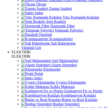
Ölçme
Zaman Saatleri
Şalter
Vinç Kumanda Kutuları
Şönt Reaktör
Harmonik Filtre
Yumuşak Yolverici
Parafudr
Kondansatörler
Şalt Haberleşme
Tümünü Gör
ELEKTRİK
ELEKTRİK
Sarf Malzemeleri
Alarm Sistemleri
Klemensler
Pedal
Isıtıcı
Uyarıcı Ekipmanlar
Kablo Makarası
Endüstriyel Fiş ve Prizler
Kombinasyon Kutuları
Buton ve Buat Kutuları
Busbar Sistemleri