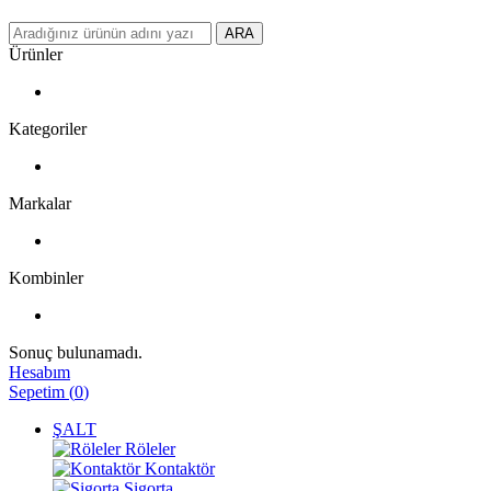
ARA
Ürünler
Kategoriler
Markalar
Kombinler
Sonuç bulunamadı.
Hesabım
Sepetim
(
0
)
ŞALT
Röleler
Kontaktör
Sigorta