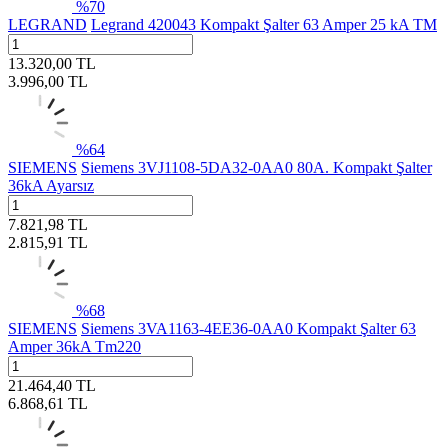
%
70
LEGRAND
Legrand 420043 Kompakt Şalter 63 Amper 25 kA TM
13.320,00
TL
3.996,00
TL
%
64
SIEMENS
Siemens 3VJ1108-5DA32-0AA0 80A. Kompakt Şalter
36kA Ayarsız
7.821,98
TL
2.815,91
TL
%
68
SIEMENS
Siemens 3VA1163-4EE36-0AA0 Kompakt Şalter 63
Amper 36kA Tm220
21.464,40
TL
6.868,61
TL