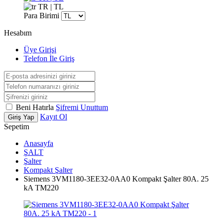
TR | TL
Para Birimi
Hesabım
Üye Girişi
Telefon İle Giriş
Beni Hatırla
Şifremi Unuttum
Kayıt Ol
Giriş Yap
Sepetim
Anasayfa
ŞALT
Şalter
Kompakt Şalter
Siemens 3VM1180-3EE32-0AA0 Kompakt Şalter 80A. 25
kA TM220