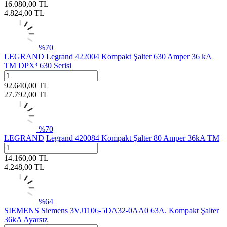
16.080,00
TL
4.824,00
TL
%
70
LEGRAND
Legrand 422004 Kompakt Şalter 630 Amper 36 kA
TM DPX³ 630 Serisi
92.640,00
TL
27.792,00
TL
%
70
LEGRAND
Legrand 420084 Kompakt Şalter 80 Amper 36kA TM
14.160,00
TL
4.248,00
TL
%
64
SIEMENS
Siemens 3VJ1106-5DA32-0AA0 63A. Kompakt Şalter
36kA Ayarsız