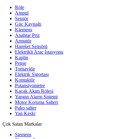
Röle
Ampul
Sensör
Güç Kaynağı
Klemens
Anahtar Priz
Armatür
Hareket Sensörü
Elektrikli Araç İstasyonu
Kaplin
Pense
Tornavida
Elektrik Sigortası
Kontaktör
Potansiyometre
Kaçak Akım Rölesi
Yangın Alarm Sistemi
Motor Koruma Şalteri
Pako şalter
Yan Keski
Çok Satan Markalar
Siemens