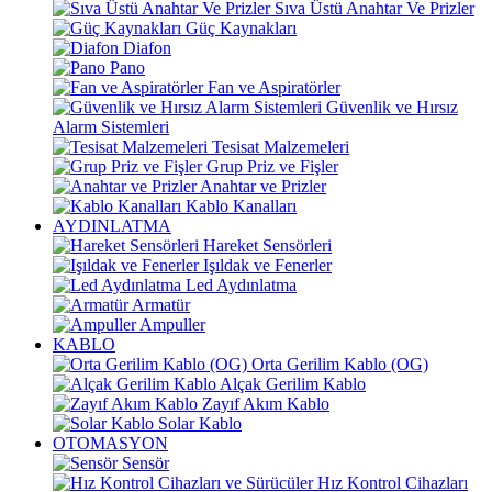
Sıva Üstü Anahtar Ve Prizler
Güç Kaynakları
Diafon
Pano
Fan ve Aspiratörler
Güvenlik ve Hırsız
Alarm Sistemleri
Tesisat Malzemeleri
Grup Priz ve Fişler
Anahtar ve Prizler
Kablo Kanalları
AYDINLATMA
Hareket Sensörleri
Işıldak ve Fenerler
Led Aydınlatma
Armatür
Ampuller
KABLO
Orta Gerilim Kablo (OG)
Alçak Gerilim Kablo
Zayıf Akım Kablo
Solar Kablo
OTOMASYON
Sensör
Hız Kontrol Cihazları