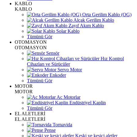
KABLO
KABLO
Orta Gerilim Kablo (OG)
Alçak Gerilim Kablo
Zayıf Akım Kablo
Solar Kablo
Tümünü Gör
OTOMASYON
OTOMASYON
Sensör
Hız Kontrol
Cihazları ve Sürücüler
Servo Motor
Enkoder
Tümünü Gör
MOTOR
MOTOR
Ac Motorlar
Endüstriyel Kaplin
Tümünü Gör
EL ALETLERİ
EL ALETLERİ
Tornavida
Pense
Keski ve kesici aletler