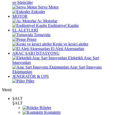
ve Sürücüler
Servo Motor
Enkoder
MOTOR
Ac Motorlar
Endüstriyel Kaplin
EL ALETLERİ
Tornavida
Pense
Keski ve kesici aletler
El Aleti Aksesuarları
ARAÇ ŞARJ İSTASYONU
Elektrikli Araç Şarj
İstasyonları
Araç Şarj İstasyonu
Ekipmanları
JENERATÖR & UPS
Piller
Menü
ŞALT
ŞALT
Röleler
Kontaktör