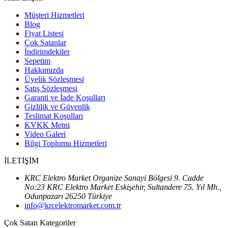
Müşteri Hizmetleri
Blog
Fiyat Listesi
Çok Satanlar
İndirimdekiler
Sepetim
Hakkımızda
Üyelik Sözleşmesi
Satış Sözleşmesi
Garanti ve İade Koşulları
Gizlilik ve Güvenlik
Teslimat Koşulları
KVKK Metni
Video Galeri
Bilgi Toplumu Hizmetleri
İLETİŞİM
KRC Elektro Market Organize Sanayi Bölgesi 9. Cadde
No:23 KRC Elektro Market Eskişehir, Sultandere 75. Yıl Mh.,
Odunpazarı 26250 Türkiye
info@krcelektromarket.com.tr
Çok Satan Kategoriler