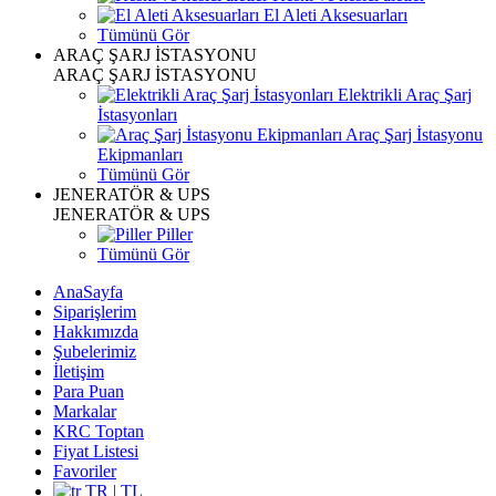
El Aleti Aksesuarları
Tümünü Gör
ARAÇ ŞARJ İSTASYONU
ARAÇ ŞARJ İSTASYONU
Elektrikli Araç Şarj
İstasyonları
Araç Şarj İstasyonu
Ekipmanları
Tümünü Gör
JENERATÖR & UPS
JENERATÖR & UPS
Piller
Tümünü Gör
AnaSayfa
Siparişlerim
Hakkımızda
Şubelerimiz
İletişim
Para Puan
Markalar
KRC Toptan
Fiyat Listesi
Favoriler
TR | TL