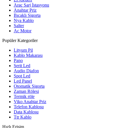
Araç Şarj İstasyonu
Anahtar Priz
Bıçaklı Sigorta
Nya Kablo
Şalter
Ac Motor
Popüler Kategoriler
Lityum Pil
Kablo Makarası
Pano
Şerit Led
Audio Diafon
Spot Led
Led Panel
Otomatik Sigorta
Zaman Rölesi
Termik röle
Viko Anahtar Priz
Telefon Kablosu
Data Kablosu
Ttr Kablo
Hızlı Erişim