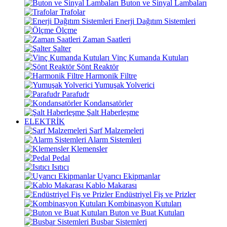
Buton ve Sinyal Lambaları
Trafolar
Enerji Dağıtım Sistemleri
Ölçme
Zaman Saatleri
Şalter
Vinç Kumanda Kutuları
Şönt Reaktör
Harmonik Filtre
Yumuşak Yolverici
Parafudr
Kondansatörler
Şalt Haberleşme
ELEKTRİK
Sarf Malzemeleri
Alarm Sistemleri
Klemensler
Pedal
Isıtıcı
Uyarıcı Ekipmanlar
Kablo Makarası
Endüstriyel Fiş ve Prizler
Kombinasyon Kutuları
Buton ve Buat Kutuları
Busbar Sistemleri