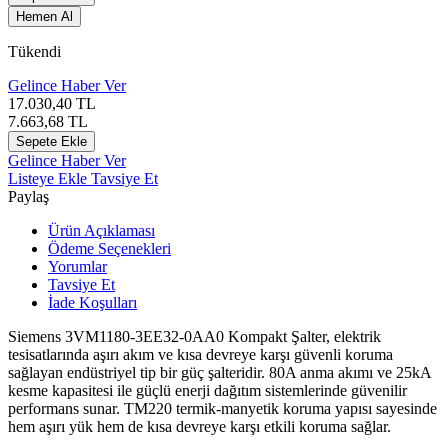
Hemen Al
Tükendi
Gelince Haber Ver
17.030,40
TL
7.663,68
TL
Sepete Ekle
Gelince Haber Ver
Listeye Ekle
Tavsiye Et
Paylaş
Ürün Açıklaması
Ödeme Seçenekleri
Yorumlar
Tavsiye Et
İade Koşulları
Siemens 3VM1180-3EE32-0AA0 Kompakt Şalter, elektrik
tesisatlarında aşırı akım ve kısa devreye karşı güvenli koruma
sağlayan endüstriyel tip bir güç şalteridir. 80A anma akımı ve 25kA
kesme kapasitesi ile güçlü enerji dağıtım sistemlerinde güvenilir
performans sunar. TM220 termik-manyetik koruma yapısı sayesinde
hem aşırı yük hem de kısa devreye karşı etkili koruma sağlar.