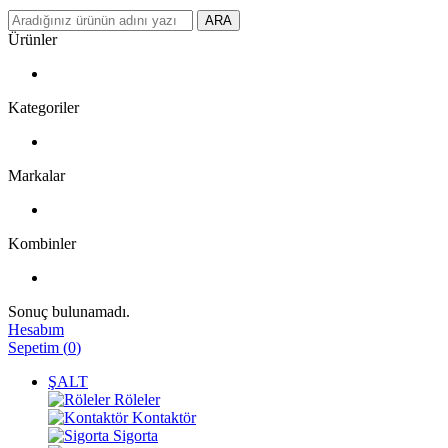
ARA
Ürünler
Kategoriler
Markalar
Kombinler
Sonuç bulunamadı.
Hesabım
Sepetim
(
0
)
ŞALT
Röleler
Kontaktör
Sigorta