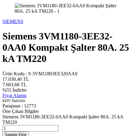
SIEMENS
Siemens 3VM1180-3EE32-
0AA0 Kompakt Şalter 80A. 25
kA TM220
Ürün Kodu :
S 3VM11803EE320AA0
17.030,40
TL
7.663,68
TL
%
55
İndirim
Fiyat Alarmı
KDV Dahildir.
Parapuan :
12773
Öne Çıkan Bilgiler
Siemens 3VM1180-3EE32-0AA0 Kompakt Şalter 80A. 25 kA
TM220
Sepete Ekle