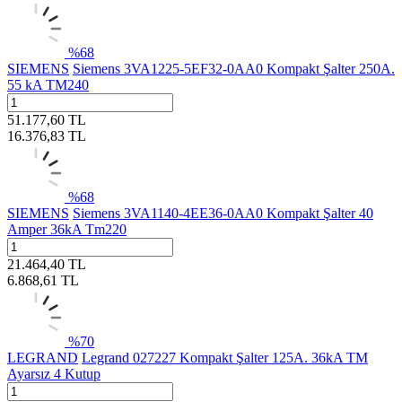
%
68
SIEMENS
Siemens 3VA1225-5EF32-0AA0 Kompakt Şalter 250A.
55 kA TM240
51.177,60
TL
16.376,83
TL
%
68
SIEMENS
Siemens 3VA1140-4EE36-0AA0 Kompakt Şalter 40
Amper 36kA Tm220
21.464,40
TL
6.868,61
TL
%
70
LEGRAND
Legrand 027227 Kompakt Şalter 125A. 36kA TM
Ayarsız 4 Kutup