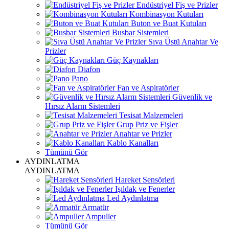
Endüstriyel Fiş ve Prizler
Kombinasyon Kutuları
Buton ve Buat Kutuları
Busbar Sistemleri
Sıva Üstü Anahtar Ve
Prizler
Güç Kaynakları
Diafon
Pano
Fan ve Aspiratörler
Güvenlik ve
Hırsız Alarm Sistemleri
Tesisat Malzemeleri
Grup Priz ve Fişler
Anahtar ve Prizler
Kablo Kanalları
Tümünü Gör
AYDINLATMA
AYDINLATMA
Hareket Sensörleri
Işıldak ve Fenerler
Led Aydınlatma
Armatür
Ampuller
Tümünü Gör