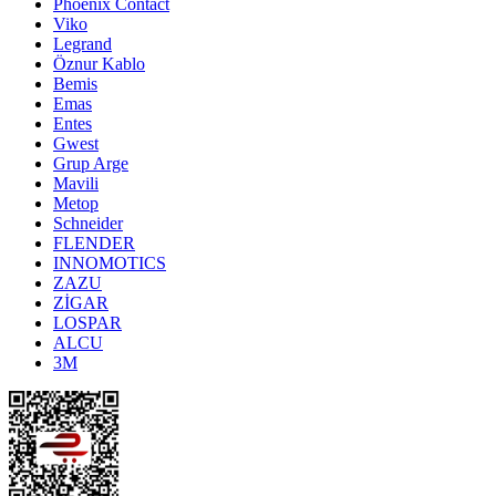
Phoenix Contact
Viko
Legrand
Öznur Kablo
Bemis
Emas
Entes
Gwest
Grup Arge
Mavili
Metop
Schneider
FLENDER
INNOMOTICS
ZAZU
ZİGAR
LOSPAR
ALCU
3M