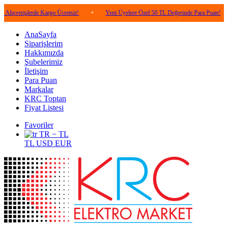
işlerde Kargo Ücretsiz!
•
Yeni Üyelere Özel 50 TL Değerinde Para Puan!
•
5
AnaSayfa
Siparişlerim
Hakkımızda
Şubelerimiz
İletişim
Para Puan
Markalar
KRC Toptan
Fiyat Listesi
Favoriler
TR − TL
TL
USD
EUR