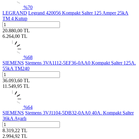
%
70
LEGRAND
Legrand 420056 Kompakt Şalter 125 Amper 25kA
TM 4 Kutup
20.880,00
TL
6.264,00
TL
%
68
SIEMENS
Siemens 3VA1112-5EF36-0AA0 Kompakt Şalter 125A.
55kA TM240
36.093,60
TL
11.549,95
TL
%
64
SIEMENS
Siemens 3VJ1104-5DB32-0AA0 40A. Kompakt Şalter
36kA Ayarlı
8.319,22
TL
2.994,92
TL