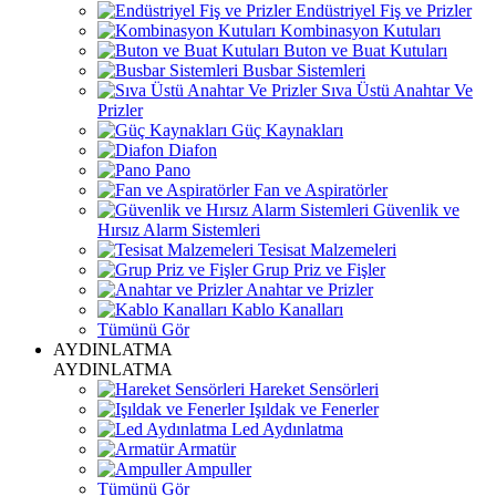
Endüstriyel Fiş ve Prizler
Kombinasyon Kutuları
Buton ve Buat Kutuları
Busbar Sistemleri
Sıva Üstü Anahtar Ve
Prizler
Güç Kaynakları
Diafon
Pano
Fan ve Aspiratörler
Güvenlik ve
Hırsız Alarm Sistemleri
Tesisat Malzemeleri
Grup Priz ve Fişler
Anahtar ve Prizler
Kablo Kanalları
Tümünü Gör
AYDINLATMA
AYDINLATMA
Hareket Sensörleri
Işıldak ve Fenerler
Led Aydınlatma
Armatür
Ampuller
Tümünü Gör