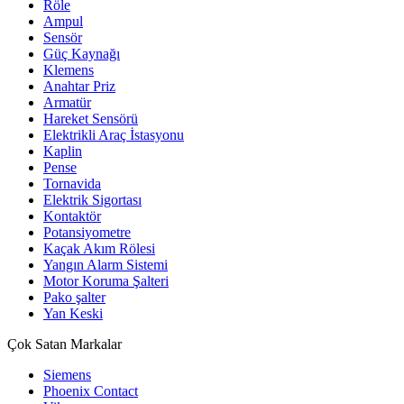
Röle
Ampul
Sensör
Güç Kaynağı
Klemens
Anahtar Priz
Armatür
Hareket Sensörü
Elektrikli Araç İstasyonu
Kaplin
Pense
Tornavida
Elektrik Sigortası
Kontaktör
Potansiyometre
Kaçak Akım Rölesi
Yangın Alarm Sistemi
Motor Koruma Şalteri
Pako şalter
Yan Keski
Çok Satan Markalar
Siemens
Phoenix Contact