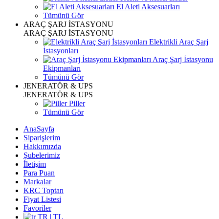
El Aleti Aksesuarları
Tümünü Gör
ARAÇ ŞARJ İSTASYONU
ARAÇ ŞARJ İSTASYONU
Elektrikli Araç Şarj
İstasyonları
Araç Şarj İstasyonu
Ekipmanları
Tümünü Gör
JENERATÖR & UPS
JENERATÖR & UPS
Piller
Tümünü Gör
AnaSayfa
Siparişlerim
Hakkımızda
Şubelerimiz
İletişim
Para Puan
Markalar
KRC Toptan
Fiyat Listesi
Favoriler
TR | TL