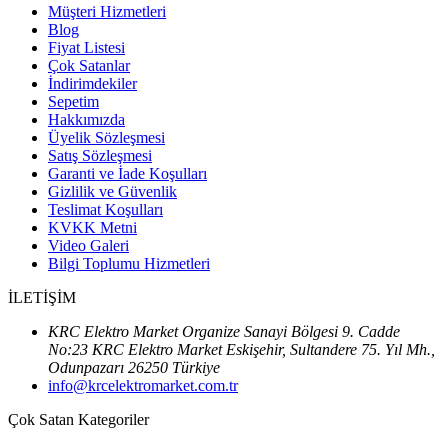
Müşteri Hizmetleri
Blog
Fiyat Listesi
Çok Satanlar
İndirimdekiler
Sepetim
Hakkımızda
Üyelik Sözleşmesi
Satış Sözleşmesi
Garanti ve İade Koşulları
Gizlilik ve Güvenlik
Teslimat Koşulları
KVKK Metni
Video Galeri
Bilgi Toplumu Hizmetleri
İLETİŞİM
KRC Elektro Market Organize Sanayi Bölgesi 9. Cadde
No:23 KRC Elektro Market Eskişehir, Sultandere 75. Yıl Mh.,
Odunpazarı 26250 Türkiye
info@krcelektromarket.com.tr
Çok Satan Kategoriler