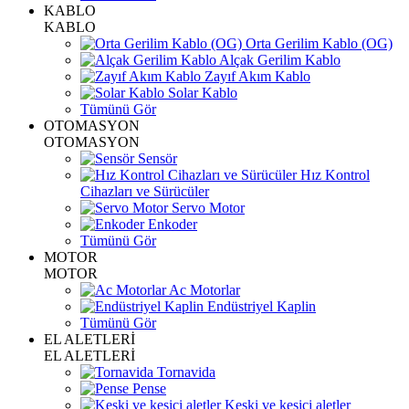
KABLO
KABLO
Orta Gerilim Kablo (OG)
Alçak Gerilim Kablo
Zayıf Akım Kablo
Solar Kablo
Tümünü Gör
OTOMASYON
OTOMASYON
Sensör
Hız Kontrol
Cihazları ve Sürücüler
Servo Motor
Enkoder
Tümünü Gör
MOTOR
MOTOR
Ac Motorlar
Endüstriyel Kaplin
Tümünü Gör
EL ALETLERİ
EL ALETLERİ
Tornavida
Pense
Keski ve kesici aletler