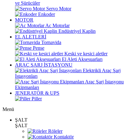
ve Sürücüler
Servo Motor
Enkoder
MOTOR
Ac Motorlar
Endüstriyel Kaplin
EL ALETLERİ
Tornavida
Pense
Keski ve kesici aletler
El Aleti Aksesuarları
ARAÇ ŞARJ İSTASYONU
Elektrikli Araç Şarj
İstasyonları
Araç Şarj İstasyonu
Ekipmanları
JENERATÖR & UPS
Piller
Menü
ŞALT
ŞALT
Röleler
Kontaktör