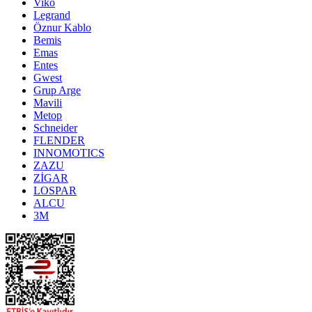
Viko
Legrand
Öznur Kablo
Bemis
Emas
Entes
Gwest
Grup Arge
Mavili
Metop
Schneider
FLENDER
INNOMOTICS
ZAZU
ZİGAR
LOSPAR
ALCU
3M