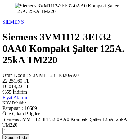
SIEMENS
Siemens 3VM1112-3EE32-
0AA0 Kompakt Şalter 125A.
25kA TM220
Ürün Kodu :
S 3VM11123EE320AA0
22.251,60
TL
10.013,22
TL
%
55
İndirim
Fiyat Alarmı
KDV Dahildir.
Parapuan :
16689
Öne Çıkan Bilgiler
Siemens 3VM1112-3EE32-0AA0 Kompakt Şalter 125A. 25kA
TM220
Sepete Ekle