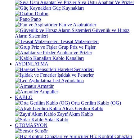
Sıva Üstü Anahtar Ve Prizler
Güç Kaynakları
Diafon
Pano
Fan ve Aspiratörler
Güvenlik ve Hırsız
Alarm Sistemleri
Tesisat Malzemeleri
Grup Priz ve Fişler
Anahtar ve Prizler
Kablo Kanalları
AYDINLATMA
Hareket Sensörleri
Işıldak ve Fenerler
Led Aydınlatma
Armatür
Ampuller
KABLO
Orta Gerilim Kablo (OG)
Alçak Gerilim Kablo
Zayıf Akım Kablo
Solar Kablo
OTOMASYON
Sensör
Hız Kontrol Cihazları