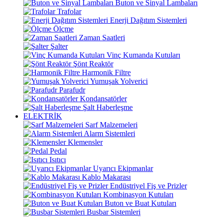
Buton ve Sinyal Lambaları
Trafolar
Enerji Dağıtım Sistemleri
Ölçme
Zaman Saatleri
Şalter
Vinç Kumanda Kutuları
Şönt Reaktör
Harmonik Filtre
Yumuşak Yolverici
Parafudr
Kondansatörler
Şalt Haberleşme
ELEKTRİK
Sarf Malzemeleri
Alarm Sistemleri
Klemensler
Pedal
Isıtıcı
Uyarıcı Ekipmanlar
Kablo Makarası
Endüstriyel Fiş ve Prizler
Kombinasyon Kutuları
Buton ve Buat Kutuları
Busbar Sistemleri