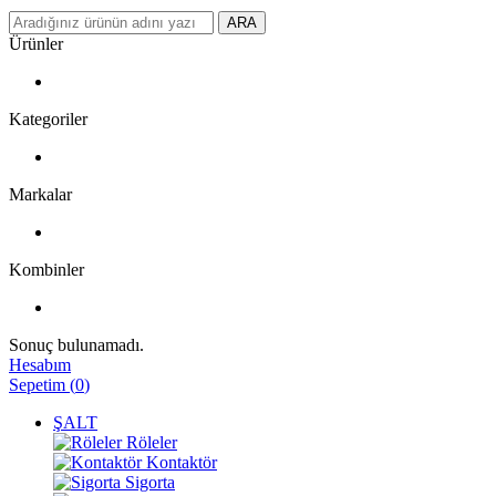
ARA
Ürünler
Kategoriler
Markalar
Kombinler
Sonuç bulunamadı.
Hesabım
Sepetim
(
0
)
ŞALT
Röleler
Kontaktör
Sigorta