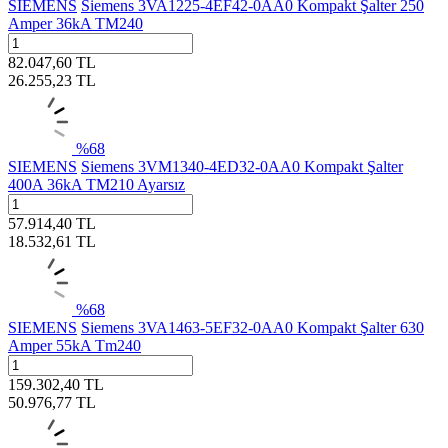
SIEMENS
Siemens 3VA1225-4EF42-0AA0 Kompakt Şalter 250
Amper 36kA TM240
82.047,60
TL
26.255,23
TL
%
68
SIEMENS
Siemens 3VM1340-4ED32-0AA0 Kompakt Şalter
400A 36kA TM210 Ayarsız
57.914,40
TL
18.532,61
TL
%
68
SIEMENS
Siemens 3VA1463-5EF32-0AA0 Kompakt Şalter 630
Amper 55kA Tm240
159.302,40
TL
50.976,77
TL