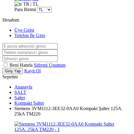
TR | TL
Para Birimi
Hesabım
Üye Girişi
Telefon İle Giriş
Beni Hatırla
Şifremi Unuttum
Kayıt Ol
Giriş Yap
Sepetim
Anasayfa
ŞALT
Şalter
Kompakt Şalter
Siemens 3VM1112-3EE32-0AA0 Kompakt Şalter 125A.
25kA TM220