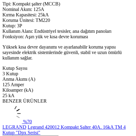
Tipi: Kompakt şalter (MCCB)
Nominal Akım: 125A
Kırma Kapasitesi: 25kA
Koruma Ünitesi: TM220
Kutup: 3P
Kullanım Alanı: Endüstriyel tesisler, ana dağıtım panoları
Fonksiyon: Aşırı yük ve kısa devre koruması
Yüksek kısa devre dayanımı ve ayarlanabilir koruma yapısı
sayesinde elektrik sistemlerinde güvenli, stabil ve uzun ömürlü
kullanım sağlar.
Kutup Sayısı
3 Kutup
Anma Akımı (A)
125 Amper
Kiloamper (kA)
25 kA
BENZER ÜRÜNLER
%
70
LEGRAND
Legrand 420012 Kompakt Şalter 40A. 16kA TM 4
Kutup "Dpx Serisi"