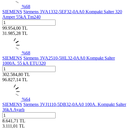
%
68
SIEMENS
Siemens 3VA1332-5EF32-0AA0 Kompakt Şalter 320
Amper 55kA Tm240
99.954,00
TL
31.985,28
TL
%
68
SIEMENS
Siemens 3VA2510-5HL32-0AA0 Kompakt Şalter
1000A. 55 kA ETU320
302.584,80
TL
96.827,14
TL
%
64
SIEMENS
Siemens 3VJ1110-5DB32-0AA0 100A. Kompakt Şalter
36kA Ayarlı
8.641,71
TL
3.111,01
TL