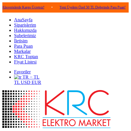
lerde Kargo Ücretsiz!
•
Yeni Üyelere Özel 50 TL Değerinde Para Puan!
•
5.0
AnaSayfa
Siparişlerim
Hakkımızda
Şubelerimiz
İletişim
Para Puan
Markalar
KRC Toptan
Fiyat Listesi
Favoriler
TR − TL
TL
USD
EUR