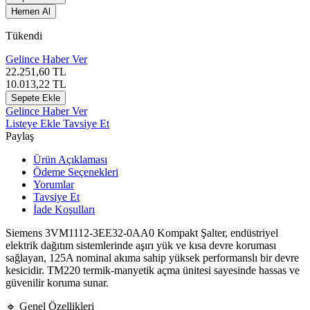
Hemen Al
Tükendi
Gelince Haber Ver
22.251,60
TL
10.013,22
TL
Sepete Ekle
Gelince Haber Ver
Listeye Ekle
Tavsiye Et
Paylaş
Ürün Açıklaması
Ödeme Seçenekleri
Yorumlar
Tavsiye Et
İade Koşulları
Siemens
3VM1112-3EE32-0AA0 Kompakt Şalter, endüstriyel
elektrik dağıtım sistemlerinde aşırı yük ve kısa devre koruması
sağlayan, 125A nominal akıma sahip yüksek performanslı bir devre
kesicidir. TM220 termik-manyetik açma ünitesi sayesinde hassas ve
güvenilir koruma sunar.
🔹 Genel Özellikleri