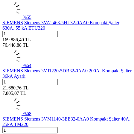
%
55
SIEMENS
Siemens 3VA2463-5HL32-0AA0 Kompakt Şalter
630A. 55 kA ETU320
169.886,40
TL
76.448,88
TL
%
64
SIEMENS
Siemens 3VJ1220-5DB32-0AA0 200A. Kompakt Şalter
36kA Ayarlı
21.680,76
TL
7.805,07
TL
%
68
SIEMENS
Siemens 3VM1140-3EE32-0AA0 Kompakt Şalter 40A.
25kA TM220