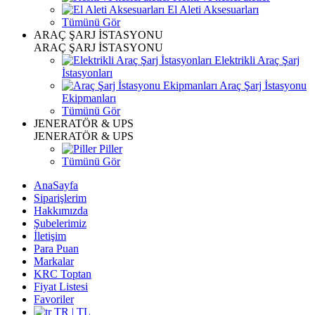
El Aleti Aksesuarları
Tümünü Gör
ARAÇ ŞARJ İSTASYONU
ARAÇ ŞARJ İSTASYONU
Elektrikli Araç Şarj
İstasyonları
Araç Şarj İstasyonu
Ekipmanları
Tümünü Gör
JENERATÖR & UPS
JENERATÖR & UPS
Piller
Tümünü Gör
AnaSayfa
Siparişlerim
Hakkımızda
Şubelerimiz
İletişim
Para Puan
Markalar
KRC Toptan
Fiyat Listesi
Favoriler
TR | TL