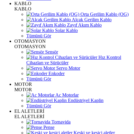
KABLO
KABLO
Orta Gerilim Kablo (OG)
Alçak Gerilim Kablo
Zayıf Akım Kablo
Solar Kablo
Tümünü Gör
OTOMASYON
OTOMASYON
Sensör
Hız Kontrol
Cihazları ve Sürücüler
Servo Motor
Enkoder
Tümünü Gör
MOTOR
MOTOR
Ac Motorlar
Endüstriyel Kaplin
Tümünü Gör
EL ALETLERİ
EL ALETLERİ
Tornavida
Pense
Keski ve kesici aletler