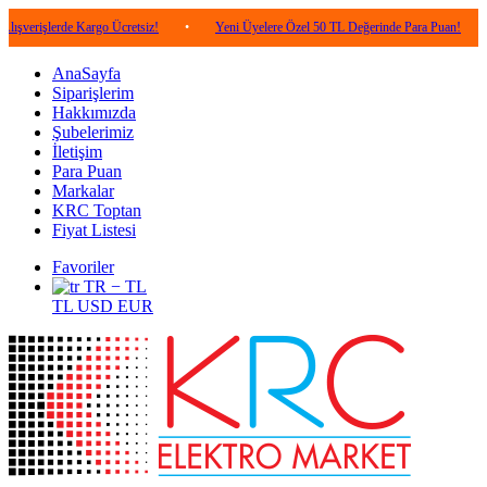
erde Kargo Ücretsiz!
•
Yeni Üyelere Özel 50 TL Değerinde Para Puan!
•
5.000
AnaSayfa
Siparişlerim
Hakkımızda
Şubelerimiz
İletişim
Para Puan
Markalar
KRC Toptan
Fiyat Listesi
Favoriler
TR − TL
TL
USD
EUR