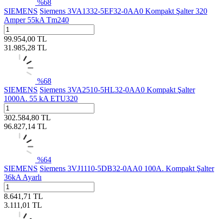
%
68
SIEMENS
Siemens 3VA1332-5EF32-0AA0 Kompakt Şalter 320
Amper 55kA Tm240
99.954,00
TL
31.985,28
TL
%
68
SIEMENS
Siemens 3VA2510-5HL32-0AA0 Kompakt Şalter
1000A. 55 kA ETU320
302.584,80
TL
96.827,14
TL
%
64
SIEMENS
Siemens 3VJ1110-5DB32-0AA0 100A. Kompakt Şalter
36kA Ayarlı
8.641,71
TL
3.111,01
TL