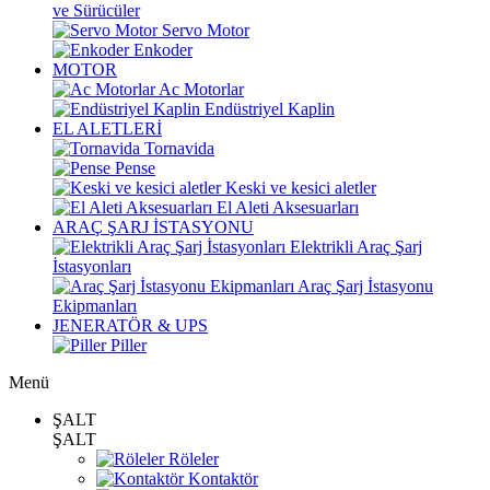
ve Sürücüler
Servo Motor
Enkoder
MOTOR
Ac Motorlar
Endüstriyel Kaplin
EL ALETLERİ
Tornavida
Pense
Keski ve kesici aletler
El Aleti Aksesuarları
ARAÇ ŞARJ İSTASYONU
Elektrikli Araç Şarj
İstasyonları
Araç Şarj İstasyonu
Ekipmanları
JENERATÖR & UPS
Piller
Menü
ŞALT
ŞALT
Röleler
Kontaktör