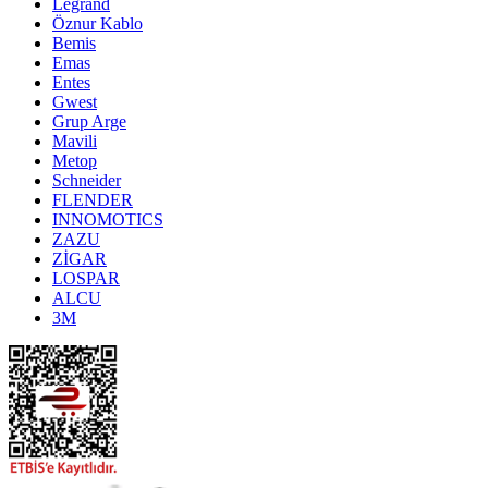
Legrand
Öznur Kablo
Bemis
Emas
Entes
Gwest
Grup Arge
Mavili
Metop
Schneider
FLENDER
INNOMOTICS
ZAZU
ZİGAR
LOSPAR
ALCU
3M