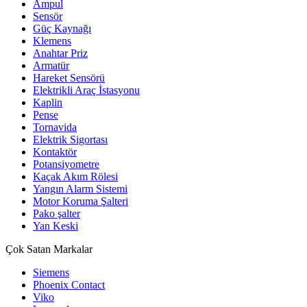
Ampul
Sensör
Güç Kaynağı
Klemens
Anahtar Priz
Armatür
Hareket Sensörü
Elektrikli Araç İstasyonu
Kaplin
Pense
Tornavida
Elektrik Sigortası
Kontaktör
Potansiyometre
Kaçak Akım Rölesi
Yangın Alarm Sistemi
Motor Koruma Şalteri
Pako şalter
Yan Keski
Çok Satan Markalar
Siemens
Phoenix Contact
Viko