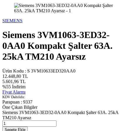
SIEMENS
Siemens 3VM1063-3ED32-
0AA0 Kompakt Şalter 63A.
25kA TM210 Ayarsız
Ürün Kodu :
S 3VM10633ED320AA0
12.448,80
TL
5.601,96
TL
%
55
İndirim
Fiyat Alarmı
KDV Dahildir.
Parapuan :
9337
Öne Çıkan Bilgiler
Siemens 3VM1063-3ED32-0AA0 Kompakt Şalter 63A. 25kA
TM210 Ayarsız
Sepete Ekle