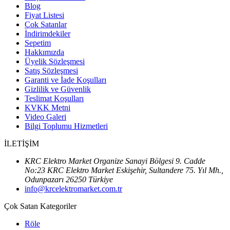
Blog
Fiyat Listesi
Çok Satanlar
İndirimdekiler
Sepetim
Hakkımızda
Üyelik Sözleşmesi
Satış Sözleşmesi
Garanti ve İade Koşulları
Gizlilik ve Güvenlik
Teslimat Koşulları
KVKK Metni
Video Galeri
Bilgi Toplumu Hizmetleri
İLETİŞİM
KRC Elektro Market Organize Sanayi Bölgesi 9. Cadde
No:23 KRC Elektro Market Eskişehir, Sultandere 75. Yıl Mh.,
Odunpazarı 26250 Türkiye
info@krcelektromarket.com.tr
Çok Satan Kategoriler
Röle