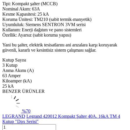
Tipi: Kompakt şalter (MCCB)
Nominal Akım: 63A
Kesme Kapasitesi: 25 kA
Koruma Ünitesi: TM210 (sabit termik-manyetik)
Uyumluluk: Siemens SENTRON 3VM serisi
Kullanım: Enerji dağıtım ve pano sistemleri
Özellik: Ayarsız (sabit koruma yapısı)
Yani bu şalter, elektrik tesisatlarını ani arızalara karşı koruyarak
güvenli, kararlı ve kesintisiz sistem çalışması sağlar.
Kutup Sayısı
3 Kutup
Anma Akımı (A)
63 Amper
Kiloamper (kA)
25 kA
BENZER ÜRÜNLER
%
70
LEGRAND
Legrand 420012 Kompakt Şalter 40A. 16kA TM 4
Kutup "Dpx Serisi"