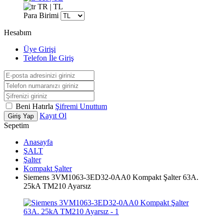
TR | TL
Para Birimi
Hesabım
Üye Girişi
Telefon İle Giriş
Beni Hatırla
Şifremi Unuttum
Kayıt Ol
Giriş Yap
Sepetim
Anasayfa
ŞALT
Şalter
Kompakt Şalter
Siemens 3VM1063-3ED32-0AA0 Kompakt Şalter 63A.
25kA TM210 Ayarsız