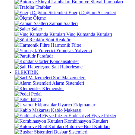
Buton ve Sinyal Lambaları
Trafolar
Enerji Dağıtım Sistemleri
Ölçme
Zaman Saatleri
Şalter
Vinç Kumanda Kutuları
Şönt Reaktör
Harmonik Filtre
Yumuşak Yolverici
Parafudr
Kondansatörler
Şalt Haberleşme
ELEKTRİK
Sarf Malzemeleri
Alarm Sistemleri
Klemensler
Pedal
Isıtıcı
Uyarıcı Ekipmanlar
Kablo Makarası
Endüstriyel Fiş ve Prizler
Kombinasyon Kutuları
Buton ve Buat Kutuları
Busbar Sistemleri