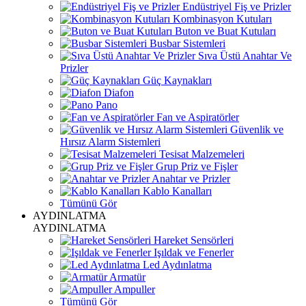
Endüstriyel Fiş ve Prizler
Kombinasyon Kutuları
Buton ve Buat Kutuları
Busbar Sistemleri
Sıva Üstü Anahtar Ve
Prizler
Güç Kaynakları
Diafon
Pano
Fan ve Aspiratörler
Güvenlik ve
Hırsız Alarm Sistemleri
Tesisat Malzemeleri
Grup Priz ve Fişler
Anahtar ve Prizler
Kablo Kanalları
Tümünü Gör
AYDINLATMA
AYDINLATMA
Hareket Sensörleri
Işıldak ve Fenerler
Led Aydınlatma
Armatür
Ampuller
Tümünü Gör