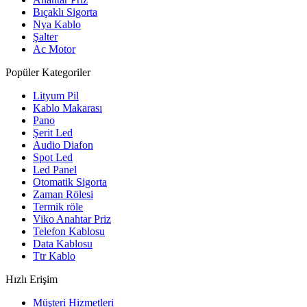
Bıçaklı Sigorta
Nya Kablo
Şalter
Ac Motor
Popüler Kategoriler
Lityum Pil
Kablo Makarası
Pano
Şerit Led
Audio Diafon
Spot Led
Led Panel
Otomatik Sigorta
Zaman Rölesi
Termik röle
Viko Anahtar Priz
Telefon Kablosu
Data Kablosu
Ttr Kablo
Hızlı Erişim
Müşteri Hizmetleri