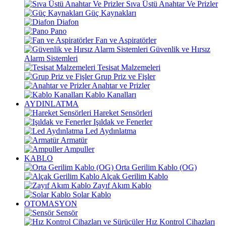
Sıva Üstü Anahtar Ve Prizler
Güç Kaynakları
Diafon
Pano
Fan ve Aspiratörler
Güvenlik ve Hırsız
Alarm Sistemleri
Tesisat Malzemeleri
Grup Priz ve Fişler
Anahtar ve Prizler
Kablo Kanalları
AYDINLATMA
Hareket Sensörleri
Işıldak ve Fenerler
Led Aydınlatma
Armatür
Ampuller
KABLO
Orta Gerilim Kablo (OG)
Alçak Gerilim Kablo
Zayıf Akım Kablo
Solar Kablo
OTOMASYON
Sensör
Hız Kontrol Cihazları