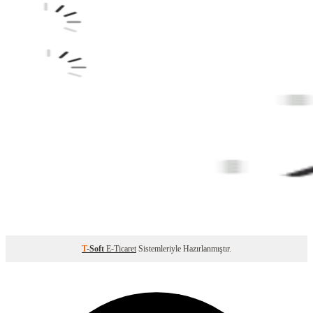
T
-Soft
E-Ticaret
Sistemleriyle Hazırlanmıştır.