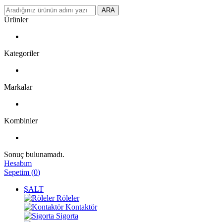
ARA
Ürünler
Kategoriler
Markalar
Kombinler
Sonuç bulunamadı.
Hesabım
Sepetim
(
0
)
ŞALT
Röleler
Kontaktör
Sigorta