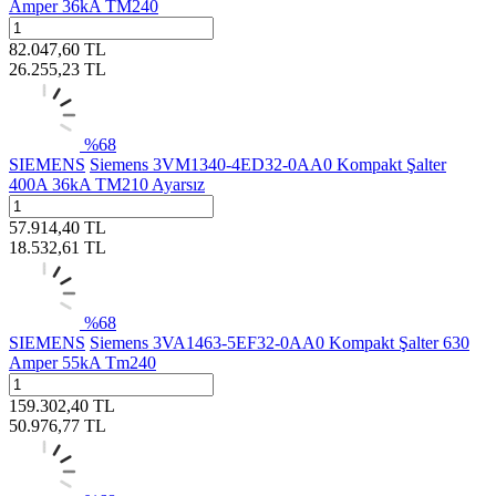
Amper 36kA TM240
82.047,60
TL
26.255,23
TL
%
68
SIEMENS
Siemens 3VM1340-4ED32-0AA0 Kompakt Şalter
400A 36kA TM210 Ayarsız
57.914,40
TL
18.532,61
TL
%
68
SIEMENS
Siemens 3VA1463-5EF32-0AA0 Kompakt Şalter 630
Amper 55kA Tm240
159.302,40
TL
50.976,77
TL