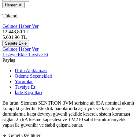
Hemen Al
Tükendi
Gelince Haber Ver
12.448,80
TL
5.601,96
TL
Sepete Ekle
Gelince Haber Ver
Listeye Ekle
Tavsiye Et
Paylaş
Ürün Açıklaması
Ödeme Seçenekleri
Yorumlar
Tavsiye Et
İade Koşulları
Bu ürün, Siemens SENTRON 3VM serisine ait 63A nominal akımlı
kompakt şalterdir. Elektrik panolarında aşırı yük ve kısa devre
durumlarına karşı devreyi güvenli şekilde keserek sistem koruması
sağlar. 25 kA kesme kapasitesi ve TM210 sabit termik-manyetik
yapısı ile güvenilir ve stabil çalışma sunar.
🔹 Genel Özellikleri