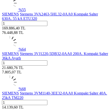
%
55
SIEMENS
Siemens 3VA2463-5HL32-0AA0 Kompakt Şalter
630A. 55 kA ETU320
169.886,40
TL
76.448,88
TL
%
64
SIEMENS
Siemens 3VJ1220-5DB32-0AA0 200A. Kompakt Şalter
36kA Ayarlı
21.680,76
TL
7.805,07
TL
%
68
SIEMENS
Siemens 3VM1140-3EE32-0AA0 Kompakt Şalter 40A.
25kA TM220
14.139,60
TL