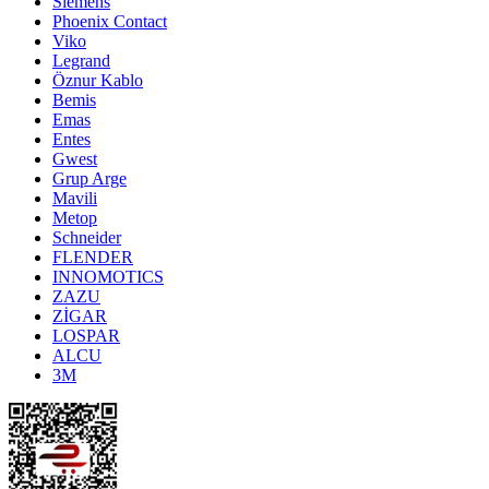
Siemens
Phoenix Contact
Viko
Legrand
Öznur Kablo
Bemis
Emas
Entes
Gwest
Grup Arge
Mavili
Metop
Schneider
FLENDER
INNOMOTICS
ZAZU
ZİGAR
LOSPAR
ALCU
3M