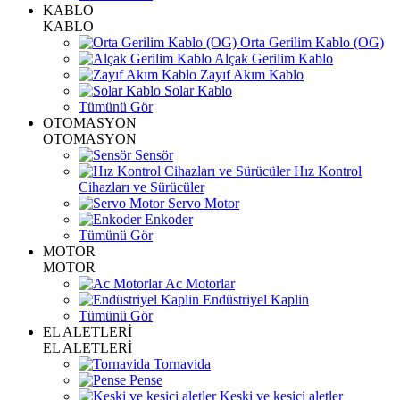
KABLO
KABLO
Orta Gerilim Kablo (OG)
Alçak Gerilim Kablo
Zayıf Akım Kablo
Solar Kablo
Tümünü Gör
OTOMASYON
OTOMASYON
Sensör
Hız Kontrol
Cihazları ve Sürücüler
Servo Motor
Enkoder
Tümünü Gör
MOTOR
MOTOR
Ac Motorlar
Endüstriyel Kaplin
Tümünü Gör
EL ALETLERİ
EL ALETLERİ
Tornavida
Pense
Keski ve kesici aletler