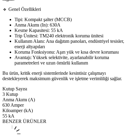
🔹 Genel Özellikleri
Tipi: Kompakt şalter (MCCB)
Anma Akımı (In): 630A
Kesme Kapasitesi: 55 kA
Trip Ünitesi: TM240 elektronik koruma ünitesi
Kullanım Alanı: Ana dağıtım panoları, endüstriyel tesisler,
enerji altyapıları
Koruma Fonksiyonu: Aşırı yük ve kısa devre koruması
Avantajı: Yüksek selektivite, ayarlanabilir koruma
parametreleri ve uzun ömürlü kullanım
Bu ürün, kritik enerji sistemlerinde kesintisiz çalışmayı
destekleyerek maksimum güvenlik ve işletme verimliliği sağlar.
Kutup Sayısı
3 Kutup
Anma Akımı (A)
630 Amper
Kiloamper (kA)
55 kA
BENZER ÜRÜNLER