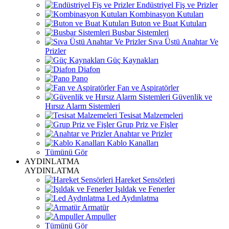
Endüstriyel Fiş ve Prizler
Kombinasyon Kutuları
Buton ve Buat Kutuları
Busbar Sistemleri
Sıva Üstü Anahtar Ve
Prizler
Güç Kaynakları
Diafon
Pano
Fan ve Aspiratörler
Güvenlik ve
Hırsız Alarm Sistemleri
Tesisat Malzemeleri
Grup Priz ve Fişler
Anahtar ve Prizler
Kablo Kanalları
Tümünü Gör
AYDINLATMA
AYDINLATMA
Hareket Sensörleri
Işıldak ve Fenerler
Led Aydınlatma
Armatür
Ampuller
Tümünü Gör