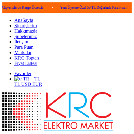
erde Kargo Ücretsiz!
•
Yeni Üyelere Özel 50 TL Değerinde Para Puan!
•
5.00
AnaSayfa
Siparişlerim
Hakkımızda
Şubelerimiz
İletişim
Para Puan
Markalar
KRC Toptan
Fiyat Listesi
Favoriler
TR − TL
TL
USD
EUR