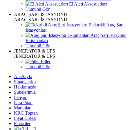
El Aleti Aksesuarları
Tümünü Gör
ARAÇ ŞARJ İSTASYONU
ARAÇ ŞARJ İSTASYONU
Elektrikli Araç Şarj
İstasyonları
Araç Şarj İstasyonu
Ekipmanları
Tümünü Gör
JENERATÖR & UPS
JENERATÖR & UPS
Piller
Tümünü Gör
AnaSayfa
Siparişlerim
Hakkımızda
Şubelerimiz
İletişim
Para Puan
Markalar
KRC Toptan
Fiyat Listesi
Favoriler
TR | TL