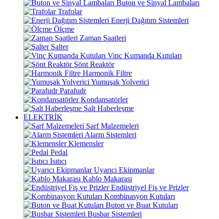
Buton ve Sinyal Lambaları
Trafolar
Enerji Dağıtım Sistemleri
Ölçme
Zaman Saatleri
Şalter
Vinç Kumanda Kutuları
Şönt Reaktör
Harmonik Filtre
Yumuşak Yolverici
Parafudr
Kondansatörler
Şalt Haberleşme
ELEKTRİK
Sarf Malzemeleri
Alarm Sistemleri
Klemensler
Pedal
Isıtıcı
Uyarıcı Ekipmanlar
Kablo Makarası
Endüstriyel Fiş ve Prizler
Kombinasyon Kutuları
Buton ve Buat Kutuları
Busbar Sistemleri