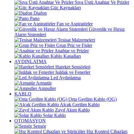
Sıva Üstü Anahtar Ve Prizler
Güç Kaynakları
Diafon
Pano
Fan ve Aspiratörler
Güvenlik ve Hırsız
Alarm Sistemleri
Tesisat Malzemeleri
Grup Priz ve Fişler
Anahtar ve Prizler
Kablo Kanalları
AYDINLATMA
Hareket Sensörleri
Işıldak ve Fenerler
Led Aydınlatma
Armatür
Ampuller
KABLO
Orta Gerilim Kablo (OG)
Alçak Gerilim Kablo
Zayıf Akım Kablo
Solar Kablo
OTOMASYON
Sensör
Hız Kontrol Cihazları