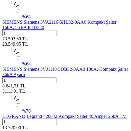
%
68
SIEMENS
Siemens 3VA2116-5HL32-0AA0 Kompakt Şalter
160A. 55 kA ETU320
73.593,60
TL
23.549,95
TL
%
64
SIEMENS
Siemens 3VJ1110-5DB32-0AA0 100A. Kompakt Şalter
36kA Ayarlı
8.641,71
TL
3.111,01
TL
%
70
LEGRAND
Legrand 420042 Kompakt Şalter 40 Amper 25kA TM
13.320,00
TL