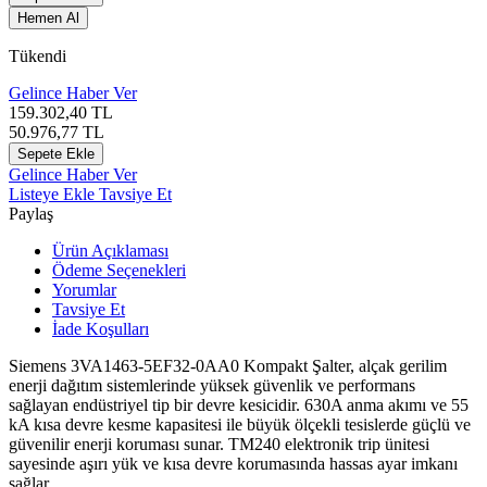
Hemen Al
Tükendi
Gelince Haber Ver
159.302,40
TL
50.976,77
TL
Sepete Ekle
Gelince Haber Ver
Listeye Ekle
Tavsiye Et
Paylaş
Ürün Açıklaması
Ödeme Seçenekleri
Yorumlar
Tavsiye Et
İade Koşulları
Siemens 3VA1463-5EF32-0AA0 Kompakt Şalter, alçak gerilim
enerji dağıtım sistemlerinde yüksek güvenlik ve performans
sağlayan endüstriyel tip bir devre kesicidir. 630A anma akımı ve 55
kA kısa devre kesme kapasitesi ile büyük ölçekli tesislerde güçlü ve
güvenilir enerji koruması sunar. TM240 elektronik trip ünitesi
sayesinde aşırı yük ve kısa devre korumasında hassas ayar imkanı
sağlar.