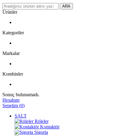
ARA
Ürünler
Kategoriler
Markalar
Kombinler
Sonuç bulunamadı.
Hesabım
Sepetim
(
0
)
ŞALT
Röleler
Kontaktör
Sigorta