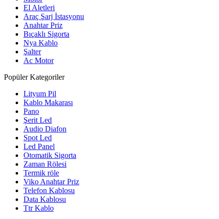
El Aletleri
Araç Şarj İstasyonu
Anahtar Priz
Bıçaklı Sigorta
Nya Kablo
Şalter
Ac Motor
Popüler Kategoriler
Lityum Pil
Kablo Makarası
Pano
Şerit Led
Audio Diafon
Spot Led
Led Panel
Otomatik Sigorta
Zaman Rölesi
Termik röle
Viko Anahtar Priz
Telefon Kablosu
Data Kablosu
Ttr Kablo