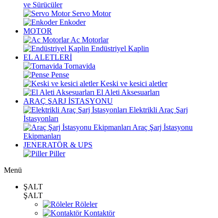
ve Sürücüler
Servo Motor
Enkoder
MOTOR
Ac Motorlar
Endüstriyel Kaplin
EL ALETLERİ
Tornavida
Pense
Keski ve kesici aletler
El Aleti Aksesuarları
ARAÇ ŞARJ İSTASYONU
Elektrikli Araç Şarj
İstasyonları
Araç Şarj İstasyonu
Ekipmanları
JENERATÖR & UPS
Piller
Menü
ŞALT
ŞALT
Röleler
Kontaktör