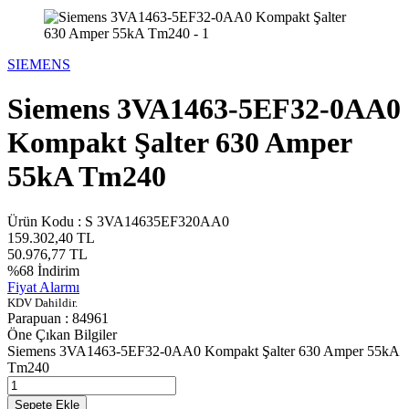
SIEMENS
Siemens 3VA1463-5EF32-0AA0
Kompakt Şalter 630 Amper
55kA Tm240
Ürün Kodu :
S 3VA14635EF320AA0
159.302,40
TL
50.976,77
TL
%
68
İndirim
Fiyat Alarmı
KDV Dahildir.
Parapuan :
84961
Öne Çıkan Bilgiler
Siemens 3VA1463-5EF32-0AA0 Kompakt Şalter 630 Amper 55kA
Tm240
Sepete Ekle