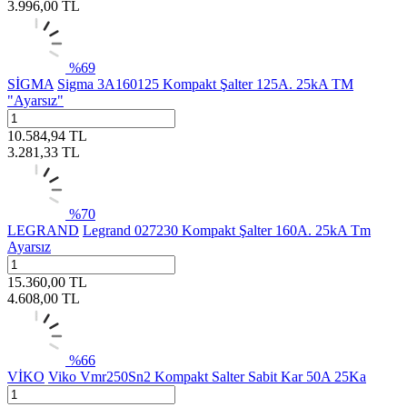
3.996,00
TL
%
69
SİGMA
Sigma 3A160125 Kompakt Şalter 125A. 25kA TM
"Ayarsız"
10.584,94
TL
3.281,33
TL
%
70
LEGRAND
Legrand 027230 Kompakt Şalter 160A. 25kA Tm
Ayarsız
15.360,00
TL
4.608,00
TL
%
66
VİKO
Viko Vmr250Sn2 Kompakt Salter Sabit Kar 50A 25Ka