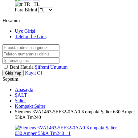
TR | TL
Para Birimi
Hesabım
Üye Girişi
Telefon İle Giriş
Beni Hatırla
Şifremi Unuttum
Kayıt Ol
Giriş Yap
Sepetim
Anasayfa
ŞALT
Şalter
Kompakt Şalter
Siemens 3VA1463-5EF32-0AA0 Kompakt Şalter 630 Amper
55kA Tm240