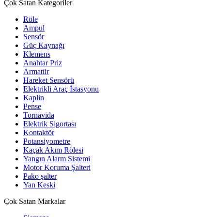
Çok Satan Kategoriler
Röle
Ampul
Sensör
Güç Kaynağı
Klemens
Anahtar Priz
Armatür
Hareket Sensörü
Elektrikli Araç İstasyonu
Kaplin
Pense
Tornavida
Elektrik Sigortası
Kontaktör
Potansiyometre
Kaçak Akım Rölesi
Yangın Alarm Sistemi
Motor Koruma Şalteri
Pako şalter
Yan Keski
Çok Satan Markalar