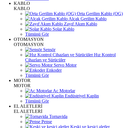
KABLO
KABLO
Orta Gerilim Kablo (OG)
Alçak Gerilim Kablo
Zayıf Akım Kablo
Solar Kablo
Tümünü Gör
OTOMASYON
OTOMASYON
Sensör
Hız Kontrol
Cihazları ve Sürücüler
Servo Motor
Enkoder
Tümünü Gör
MOTOR
MOTOR
Ac Motorlar
Endüstriyel Kaplin
Tümünü Gör
EL ALETLERİ
EL ALETLERİ
Tornavida
Pense
Keski ve kesici aletler