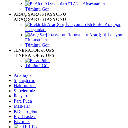
El Aleti Aksesuarları
Tümünü Gör
ARAÇ ŞARJ İSTASYONU
ARAÇ ŞARJ İSTASYONU
Elektrikli Araç Şarj
İstasyonları
Araç Şarj İstasyonu
Ekipmanları
Tümünü Gör
JENERATÖR & UPS
JENERATÖR & UPS
Piller
Tümünü Gör
AnaSayfa
Siparişlerim
Hakkımızda
Şubelerimiz
İletişim
Para Puan
Markalar
KRC Toptan
Fiyat Listesi
Favoriler
TR | TL