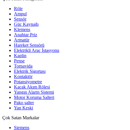
Röle
Ampul
Sensör
Güç Kaynağı
Klemens
Anahtar Priz
Armatür
Hareket Sensörü
Elektrikli Araç İstasyonu
Kaplin
Pense
Tornavida
Elektrik Sigortası
Kontaktör
Potansiyometre
Kaçak Akım Rölesi
Yangın Alarm Sistemi
Motor Koruma Şalteri
Pako şalter
Yan Keski
Çok Satan Markalar
Siemens