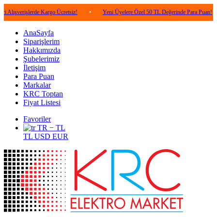
işlerde Kargo Ücretsiz!
•
Yeni Üyelere Özel 50 TL Değerinde Para Puan!
•
5
AnaSayfa
Siparişlerim
Hakkımızda
Şubelerimiz
İletişim
Para Puan
Markalar
KRC Toptan
Fiyat Listesi
Favoriler
TR − TL
TL
USD
EUR