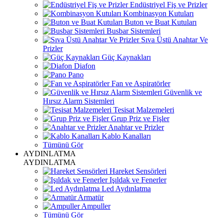
Endüstriyel Fiş ve Prizler
Kombinasyon Kutuları
Buton ve Buat Kutuları
Busbar Sistemleri
Sıva Üstü Anahtar Ve
Prizler
Güç Kaynakları
Diafon
Pano
Fan ve Aspiratörler
Güvenlik ve
Hırsız Alarm Sistemleri
Tesisat Malzemeleri
Grup Priz ve Fişler
Anahtar ve Prizler
Kablo Kanalları
Tümünü Gör
AYDINLATMA
AYDINLATMA
Hareket Sensörleri
Işıldak ve Fenerler
Led Aydınlatma
Armatür
Ampuller
Tümünü Gör