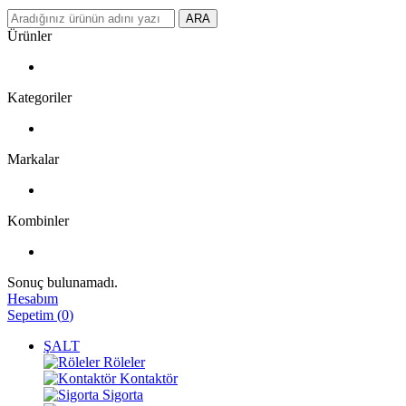
ARA
Ürünler
Kategoriler
Markalar
Kombinler
Sonuç bulunamadı.
Hesabım
Sepetim
(
0
)
ŞALT
Röleler
Kontaktör
Sigorta