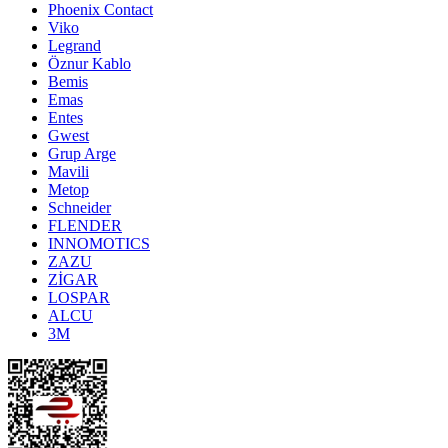
Phoenix Contact
Viko
Legrand
Öznur Kablo
Bemis
Emas
Entes
Gwest
Grup Arge
Mavili
Metop
Schneider
FLENDER
INNOMOTICS
ZAZU
ZİGAR
LOSPAR
ALCU
3M