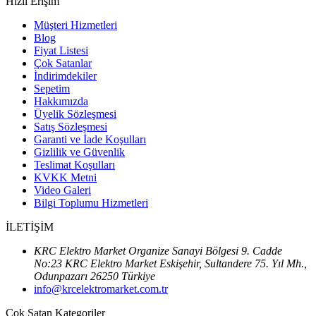
Hızlı Erişim
Müşteri Hizmetleri
Blog
Fiyat Listesi
Çok Satanlar
İndirimdekiler
Sepetim
Hakkımızda
Üyelik Sözleşmesi
Satış Sözleşmesi
Garanti ve İade Koşulları
Gizlilik ve Güvenlik
Teslimat Koşulları
KVKK Metni
Video Galeri
Bilgi Toplumu Hizmetleri
İLETİŞİM
KRC Elektro Market Organize Sanayi Bölgesi 9. Cadde
No:23 KRC Elektro Market Eskişehir, Sultandere 75. Yıl Mh.,
Odunpazarı 26250 Türkiye
info@krcelektromarket.com.tr
Çok Satan Kategoriler