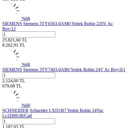
%
68
SIEMENS
Siemens 3TY6563-0AM0 Yedek Bobin 220V Ac
Boy:12
25.821,60
TL
8.262,91
TL
%
68
SIEMENS
Siemens 3TY7403-0AB0 Yedek Bobin 24V Ac Boy:0/1
2.124,00
TL
679,68
TL
%
60
SCHNEIDER
Schneider LXD1B7 Yedek Bobin 24Vac
Lc1D09/38/Cad
1.187,05
TL