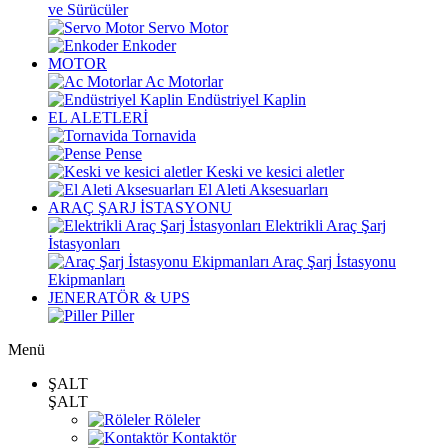
ve Sürücüler
Servo Motor
Enkoder
MOTOR
Ac Motorlar
Endüstriyel Kaplin
EL ALETLERİ
Tornavida
Pense
Keski ve kesici aletler
El Aleti Aksesuarları
ARAÇ ŞARJ İSTASYONU
Elektrikli Araç Şarj
İstasyonları
Araç Şarj İstasyonu
Ekipmanları
JENERATÖR & UPS
Piller
Menü
ŞALT
ŞALT
Röleler
Kontaktör