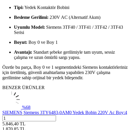
Tipi:
Yedek Kontaktör Bobini
Besleme Gerilimi:
230V AC (Alternatif Akım)
Uyumlu Model:
Siemens 3TF40 / 3TF41 / 3TF42 / 3TF43
Serisi
Boyut:
Boy 0 ve Boy 1
Avantajı:
Standart şebeke gerilimiyle tam uyum, sessiz
çalışma ve uzun ömürlü sargı yapısı.
Özetle bu parça, Boy 0 ve 1 segmentindeki Siemens kontaktörleriniz
için üretilmiş, güvenli anahtarlama yapabilen 230V çalışma
gerilimine sahip orijinal bir yedek bileşendir.
BENZER ÜRÜNLER
%
68
SIEMENS
Siemens 3TY6483-0AM0 Yedek Bobin 220V Ac Boy:4
5.846,40
TL
1.870,85
TL