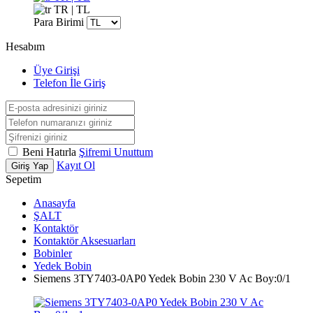
TR | TL
Para Birimi
Hesabım
Üye Girişi
Telefon İle Giriş
Beni Hatırla
Şifremi Unuttum
Kayıt Ol
Giriş Yap
Sepetim
Anasayfa
ŞALT
Kontaktör
Kontaktör Aksesuarları
Bobinler
Yedek Bobin
Siemens 3TY7403-0AP0 Yedek Bobin 230 V Ac Boy:0/1