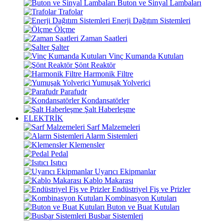
Buton ve Sinyal Lambaları
Trafolar
Enerji Dağıtım Sistemleri
Ölçme
Zaman Saatleri
Şalter
Vinç Kumanda Kutuları
Şönt Reaktör
Harmonik Filtre
Yumuşak Yolverici
Parafudr
Kondansatörler
Şalt Haberleşme
ELEKTRİK
Sarf Malzemeleri
Alarm Sistemleri
Klemensler
Pedal
Isıtıcı
Uyarıcı Ekipmanlar
Kablo Makarası
Endüstriyel Fiş ve Prizler
Kombinasyon Kutuları
Buton ve Buat Kutuları
Busbar Sistemleri