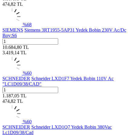
474,82
TL
%
68
SIEMENS
Siemens 3RT1955-5AP31 Yedek Bobin 230V Ac/Dc
Boy:S6
10.684,80
TL
3.419,14
TL
%
60
SCHNEIDER
Schneider LXD1F7 Yedek Bobin 110V Ac
"LC1D09/38/CAD"
1.187,05
TL
474,82
TL
%
60
SCHNEIDER
Schneider LXD1Q7 Yedek Bobin 380Vac
Lc1D09/38/Cad