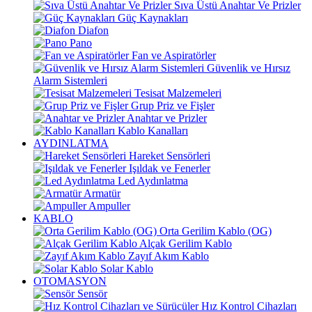
Sıva Üstü Anahtar Ve Prizler
Güç Kaynakları
Diafon
Pano
Fan ve Aspiratörler
Güvenlik ve Hırsız
Alarm Sistemleri
Tesisat Malzemeleri
Grup Priz ve Fişler
Anahtar ve Prizler
Kablo Kanalları
AYDINLATMA
Hareket Sensörleri
Işıldak ve Fenerler
Led Aydınlatma
Armatür
Ampuller
KABLO
Orta Gerilim Kablo (OG)
Alçak Gerilim Kablo
Zayıf Akım Kablo
Solar Kablo
OTOMASYON
Sensör
Hız Kontrol Cihazları