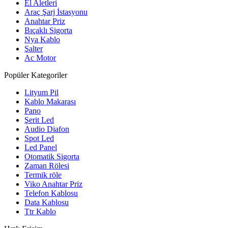
El Aletleri
Araç Şarj İstasyonu
Anahtar Priz
Bıçaklı Sigorta
Nya Kablo
Şalter
Ac Motor
Popüler Kategoriler
Lityum Pil
Kablo Makarası
Pano
Şerit Led
Audio Diafon
Spot Led
Led Panel
Otomatik Sigorta
Zaman Rölesi
Termik röle
Viko Anahtar Priz
Telefon Kablosu
Data Kablosu
Ttr Kablo