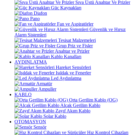
Sıva Üstü Anahtar Ve Prizler
Güç Kaynakları
Diafon
Pano
Fan ve Aspiratörler
Güvenlik ve Hırsız
Alarm Sistemleri
Tesisat Malzemeleri
Grup Priz ve Fişler
Anahtar ve Prizler
Kablo Kanalları
AYDINLATMA
Hareket Sensörleri
Işıldak ve Fenerler
Led Aydınlatma
Armatür
Ampuller
KABLO
Orta Gerilim Kablo (OG)
Alçak Gerilim Kablo
Zayıf Akım Kablo
Solar Kablo
OTOMASYON
Sensör
Hız Kontrol Cihazları