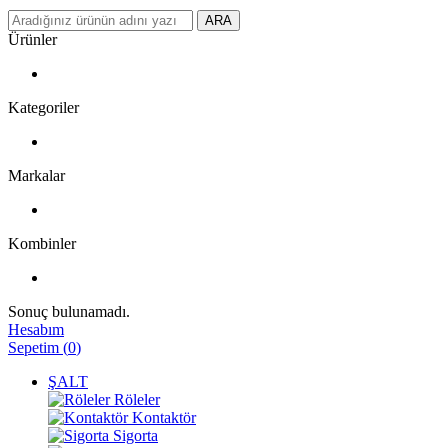
ARA
Ürünler
Kategoriler
Markalar
Kombinler
Sonuç bulunamadı.
Hesabım
Sepetim
(
0
)
ŞALT
Röleler
Kontaktör
Sigorta