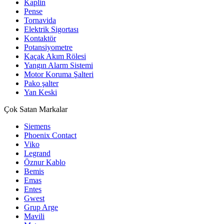
Kaplin
Pense
Tornavida
Elektrik Sigortası
Kontaktör
Potansiyometre
Kaçak Akım Rölesi
Yangın Alarm Sistemi
Motor Koruma Şalteri
Pako şalter
Yan Keski
Çok Satan Markalar
Siemens
Phoenix Contact
Viko
Legrand
Öznur Kablo
Bemis
Emas
Entes
Gwest
Grup Arge
Mavili