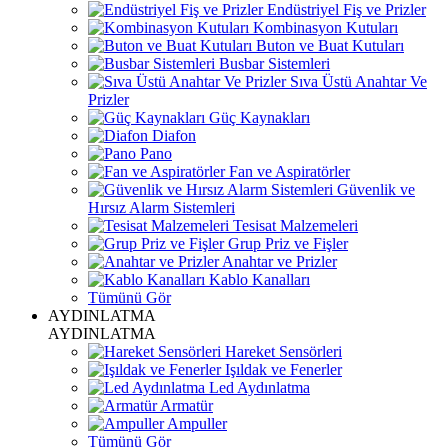
Endüstriyel Fiş ve Prizler
Kombinasyon Kutuları
Buton ve Buat Kutuları
Busbar Sistemleri
Sıva Üstü Anahtar Ve
Prizler
Güç Kaynakları
Diafon
Pano
Fan ve Aspiratörler
Güvenlik ve
Hırsız Alarm Sistemleri
Tesisat Malzemeleri
Grup Priz ve Fişler
Anahtar ve Prizler
Kablo Kanalları
Tümünü Gör
AYDINLATMA
AYDINLATMA
Hareket Sensörleri
Işıldak ve Fenerler
Led Aydınlatma
Armatür
Ampuller
Tümünü Gör