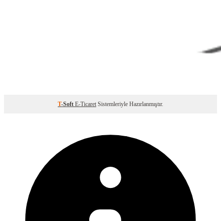
T
-Soft
E-Ticaret
Sistemleriyle Hazırlanmıştır.