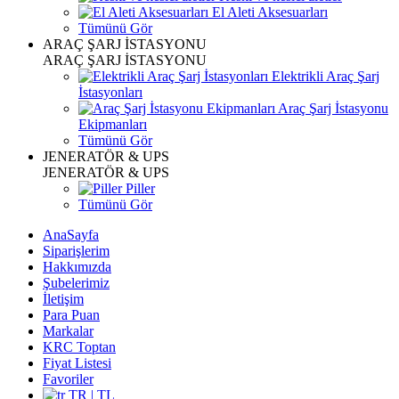
El Aleti Aksesuarları
Tümünü Gör
ARAÇ ŞARJ İSTASYONU
ARAÇ ŞARJ İSTASYONU
Elektrikli Araç Şarj
İstasyonları
Araç Şarj İstasyonu
Ekipmanları
Tümünü Gör
JENERATÖR & UPS
JENERATÖR & UPS
Piller
Tümünü Gör
AnaSayfa
Siparişlerim
Hakkımızda
Şubelerimiz
İletişim
Para Puan
Markalar
KRC Toptan
Fiyat Listesi
Favoriler
TR | TL