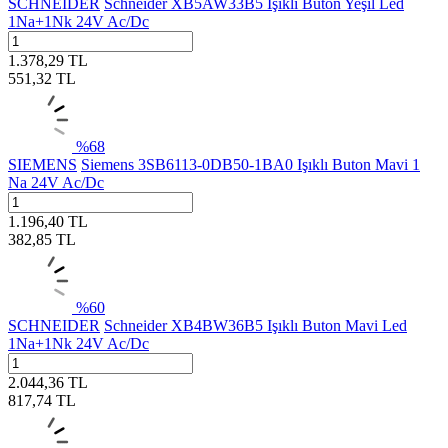
SCHNEIDER
Schneider XB5AW33B5 Işıklı Buton Yeşil Led
1Na+1Nk 24V Ac/Dc
1.378,29
TL
551,32
TL
%
68
SIEMENS
Siemens 3SB6113-0DB50-1BA0 Işıklı Buton Mavi 1
Na 24V Ac/Dc
1.196,40
TL
382,85
TL
%
60
SCHNEIDER
Schneider XB4BW36B5 Işıklı Buton Mavi Led
1Na+1Nk 24V Ac/Dc
2.044,36
TL
817,74
TL