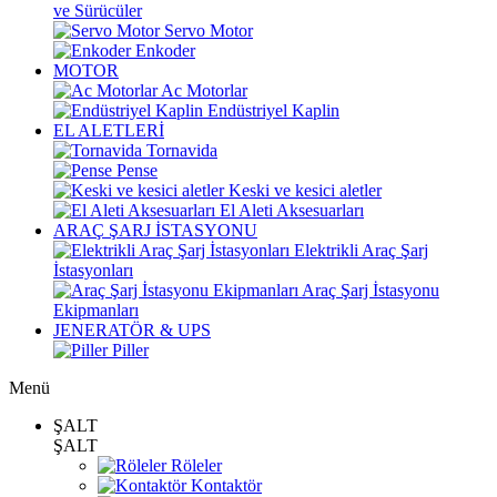
ve Sürücüler
Servo Motor
Enkoder
MOTOR
Ac Motorlar
Endüstriyel Kaplin
EL ALETLERİ
Tornavida
Pense
Keski ve kesici aletler
El Aleti Aksesuarları
ARAÇ ŞARJ İSTASYONU
Elektrikli Araç Şarj
İstasyonları
Araç Şarj İstasyonu
Ekipmanları
JENERATÖR & UPS
Piller
Menü
ŞALT
ŞALT
Röleler
Kontaktör