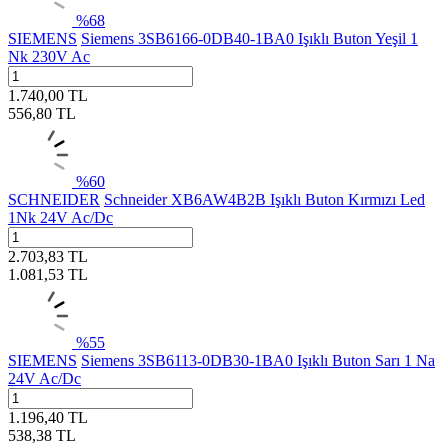
%
68
SIEMENS
Siemens 3SB6166-0DB40-1BA0 Işıklı Buton Yeşil 1
Nk 230V Ac
1.740,00
TL
556,80
TL
%
60
SCHNEIDER
Schneider XB6AW4B2B Işıklı Buton Kırmızı Led
1Nk 24V Ac/Dc
2.703,83
TL
1.081,53
TL
%
55
SIEMENS
Siemens 3SB6113-0DB30-1BA0 Işıklı Buton Sarı 1 Na
24V Ac/Dc
1.196,40
TL
538,38
TL