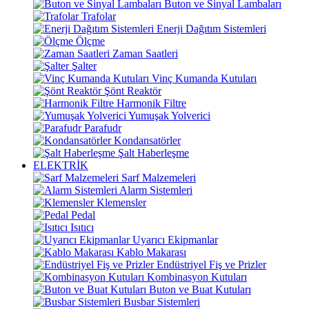
Buton ve Sinyal Lambaları
Trafolar
Enerji Dağıtım Sistemleri
Ölçme
Zaman Saatleri
Şalter
Vinç Kumanda Kutuları
Şönt Reaktör
Harmonik Filtre
Yumuşak Yolverici
Parafudr
Kondansatörler
Şalt Haberleşme
ELEKTRİK
Sarf Malzemeleri
Alarm Sistemleri
Klemensler
Pedal
Isıtıcı
Uyarıcı Ekipmanlar
Kablo Makarası
Endüstriyel Fiş ve Prizler
Kombinasyon Kutuları
Buton ve Buat Kutuları
Busbar Sistemleri