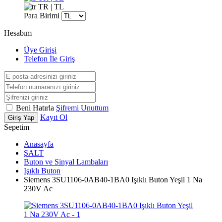
TR | TL
Para Birimi
Hesabım
Üye Girişi
Telefon İle Giriş
Beni Hatırla
Şifremi Unuttum
Kayıt Ol
Giriş Yap
Sepetim
Anasayfa
ŞALT
Buton ve Sinyal Lambaları
Işıklı Buton
Siemens 3SU1106-0AB40-1BA0 Işıklı Buton Yeşil 1 Na
230V Ac