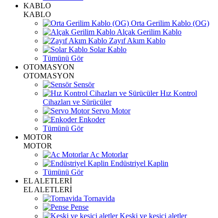
KABLO
KABLO
Orta Gerilim Kablo (OG)
Alçak Gerilim Kablo
Zayıf Akım Kablo
Solar Kablo
Tümünü Gör
OTOMASYON
OTOMASYON
Sensör
Hız Kontrol
Cihazları ve Sürücüler
Servo Motor
Enkoder
Tümünü Gör
MOTOR
MOTOR
Ac Motorlar
Endüstriyel Kaplin
Tümünü Gör
EL ALETLERİ
EL ALETLERİ
Tornavida
Pense
Keski ve kesici aletler