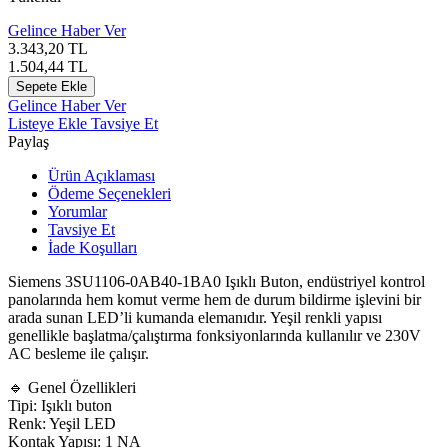
Gelince Haber Ver
3.343,20
TL
1.504,44
TL
Sepete Ekle
Gelince Haber Ver
Listeye Ekle
Tavsiye Et
Paylaş
Ürün Açıklaması
Ödeme Seçenekleri
Yorumlar
Tavsiye Et
İade Koşulları
Siemens 3SU1106-0AB40-1BA0 Işıklı Buton, endüstriyel kontrol
panolarında hem komut verme hem de durum bildirme işlevini bir
arada sunan LED’li kumanda elemanıdır. Yeşil renkli yapısı
genellikle başlatma/çalıştırma fonksiyonlarında kullanılır ve 230V
AC besleme ile çalışır.
🔹 Genel Özellikleri
Tipi: Işıklı buton
Renk: Yeşil LED
Kontak Yapısı: 1 NA