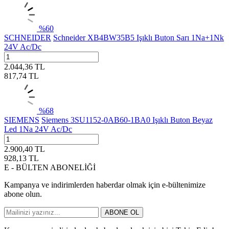
%
60
SCHNEIDER
Schneider XB4BW35B5 Işıklı Buton Sarı 1Na+1Nk
24V Ac/Dc
2.044,36
TL
817,74
TL
%
68
SIEMENS
Siemens 3SU1152-0AB60-1BA0 Işıklı Buton Beyaz
Led 1Na 24V Ac/Dc
2.900,40
TL
928,13
TL
E - BÜLTEN ABONELİĞİ
Kampanya ve indirimlerden haberdar olmak için e-bültenimize
abone olun.
ABONE OL