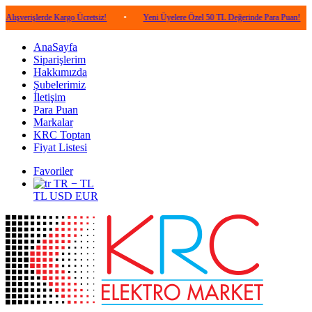
lerde Kargo Ücretsiz!
•
Yeni Üyelere Özel 50 TL Değerinde Para Puan!
•
5.0
AnaSayfa
Siparişlerim
Hakkımızda
Şubelerimiz
İletişim
Para Puan
Markalar
KRC Toptan
Fiyat Listesi
Favoriler
TR − TL
TL
USD
EUR