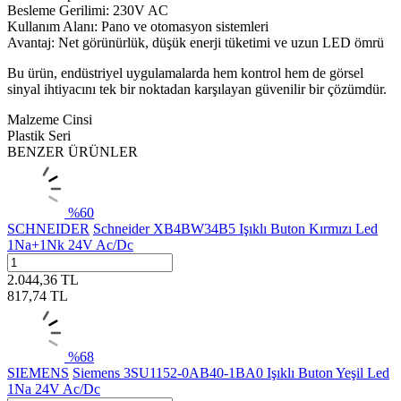
Besleme Gerilimi: 230V AC
Kullanım Alanı: Pano ve otomasyon sistemleri
Avantaj: Net görünürlük, düşük enerji tüketimi ve uzun LED ömrü
Bu ürün, endüstriyel uygulamalarda hem kontrol hem de görsel
sinyal ihtiyacını tek bir noktadan karşılayan güvenilir bir çözümdür.
Malzeme Cinsi
Plastik Seri
BENZER ÜRÜNLER
%
60
SCHNEIDER
Schneider XB4BW34B5 Işıklı Buton Kırmızı Led
1Na+1Nk 24V Ac/Dc
2.044,36
TL
817,74
TL
%
68
SIEMENS
Siemens 3SU1152-0AB40-1BA0 Işıklı Buton Yeşil Led
1Na 24V Ac/Dc