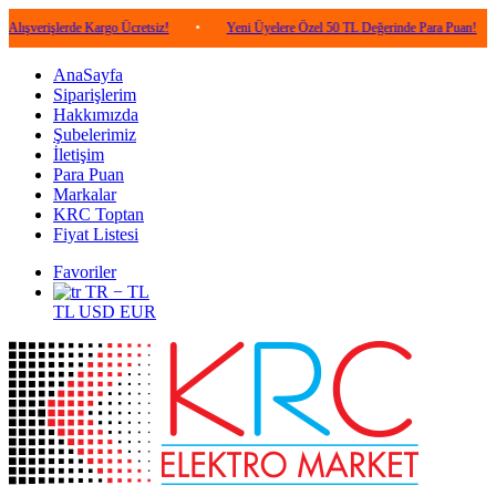
lerde Kargo Ücretsiz!
•
Yeni Üyelere Özel 50 TL Değerinde Para Puan!
•
5.0
AnaSayfa
Siparişlerim
Hakkımızda
Şubelerimiz
İletişim
Para Puan
Markalar
KRC Toptan
Fiyat Listesi
Favoriler
TR − TL
TL
USD
EUR