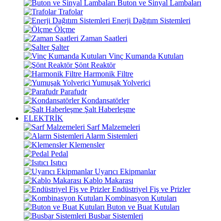
Buton ve Sinyal Lambaları
Trafolar
Enerji Dağıtım Sistemleri
Ölçme
Zaman Saatleri
Şalter
Vinç Kumanda Kutuları
Şönt Reaktör
Harmonik Filtre
Yumuşak Yolverici
Parafudr
Kondansatörler
Şalt Haberleşme
ELEKTRİK
Sarf Malzemeleri
Alarm Sistemleri
Klemensler
Pedal
Isıtıcı
Uyarıcı Ekipmanlar
Kablo Makarası
Endüstriyel Fiş ve Prizler
Kombinasyon Kutuları
Buton ve Buat Kutuları
Busbar Sistemleri