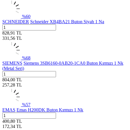
%
60
SCHNEIDER
Schneider XB4BA21 Buton Siyah 1 Na
828,91
TL
331,56
TL
%
68
SIEMENS
Siemens 3SB6160-0AB20-1CA0 Buton Kırmızı 1 Nk
(Metal Seri)
804,00
TL
257,28
TL
%
57
EMAS
Emas H200DK Buton Kırmızı 1 Nk
400,80
TL
172,34
TL