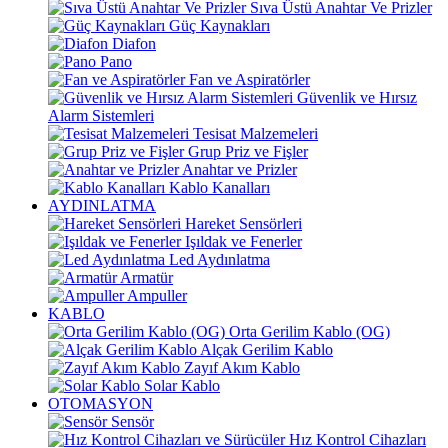
Sıva Üstü Anahtar Ve Prizler
Güç Kaynakları
Diafon
Pano
Fan ve Aspiratörler
Güvenlik ve Hırsız
Alarm Sistemleri
Tesisat Malzemeleri
Grup Priz ve Fişler
Anahtar ve Prizler
Kablo Kanalları
AYDINLATMA
Hareket Sensörleri
Işıldak ve Fenerler
Led Aydınlatma
Armatür
Ampuller
KABLO
Orta Gerilim Kablo (OG)
Alçak Gerilim Kablo
Zayıf Akım Kablo
Solar Kablo
OTOMASYON
Sensör
Hız Kontrol Cihazları