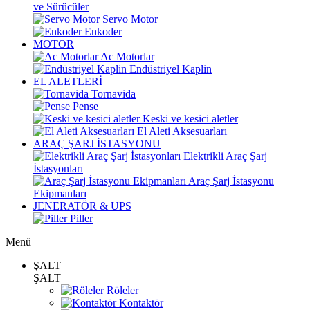
ve Sürücüler
Servo Motor
Enkoder
MOTOR
Ac Motorlar
Endüstriyel Kaplin
EL ALETLERİ
Tornavida
Pense
Keski ve kesici aletler
El Aleti Aksesuarları
ARAÇ ŞARJ İSTASYONU
Elektrikli Araç Şarj
İstasyonları
Araç Şarj İstasyonu
Ekipmanları
JENERATÖR & UPS
Piller
Menü
ŞALT
ŞALT
Röleler
Kontaktör