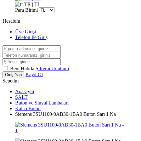
TR | TL
Para Birimi
Hesabım
Üye Girişi
Telefon İle Giriş
Beni Hatırla
Şifremi Unuttum
Kayıt Ol
Giriş Yap
Sepetim
Anasayfa
ŞALT
Buton ve Sinyal Lambaları
Kalıcı Buton
Siemens 3SU1100-0AB30-1BA0 Buton Sarı 1 Na