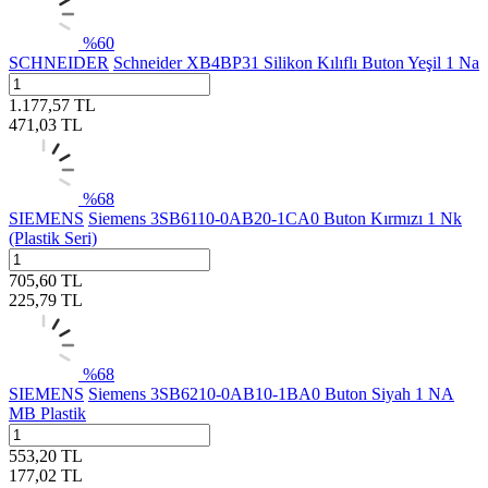
%
60
SCHNEIDER
Schneider XB4BP31 Silikon Kılıflı Buton Yeşil 1 Na
1.177,57
TL
471,03
TL
%
68
SIEMENS
Siemens 3SB6110-0AB20-1CA0 Buton Kırmızı 1 Nk
(Plastik Seri)
705,60
TL
225,79
TL
%
68
SIEMENS
Siemens 3SB6210-0AB10-1BA0 Buton Siyah 1 NA
MB Plastik
553,20
TL
177,02
TL