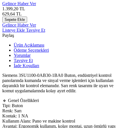
Gelince Haber Ver
1.399,20
TL
629,64
TL
Sepete Ekle
Gelince Haber Ver
Listeye Ekle
Tavsiye Et
Paylaş
Ürün Açıklaması
Ödeme Seçenekleri
Yorumlar
Tavsiye Et
İade Koşulları
Siemens 3SU1100-0AB30-1BA0 Buton, endüstriyel kontrol
panolarında kumanda ve sinyal verme işlemleri için kullanılan
dayanıklı bir kontrol elemanıdır. Sarı renk tasarımı ile uyarı ve
komut uygulamalarında kolay ayırt edilir.
🔹 Genel Özellikleri
Tipi: Buton
Renk: Sarı
Kontak: 1 NA
Kullanım Alanı: Pano ve makine kontrol
Avantaj: Ergonomik kullanım, kolay montaj, uzun ömürlü yapı