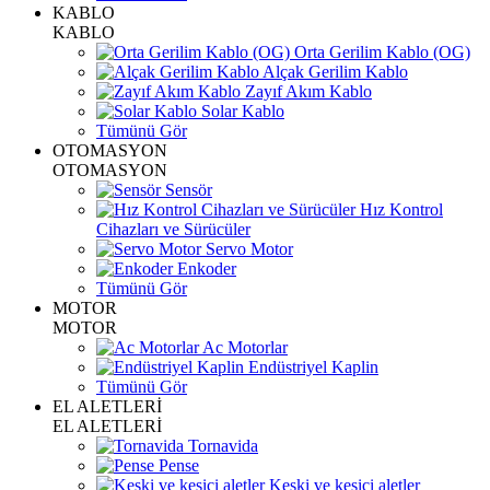
KABLO
KABLO
Orta Gerilim Kablo (OG)
Alçak Gerilim Kablo
Zayıf Akım Kablo
Solar Kablo
Tümünü Gör
OTOMASYON
OTOMASYON
Sensör
Hız Kontrol
Cihazları ve Sürücüler
Servo Motor
Enkoder
Tümünü Gör
MOTOR
MOTOR
Ac Motorlar
Endüstriyel Kaplin
Tümünü Gör
EL ALETLERİ
EL ALETLERİ
Tornavida
Pense
Keski ve kesici aletler