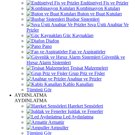
Endüstriyel Fiş ve Prizler
Kombinasyon Kutuları
Buton ve Buat Kutuları
Busbar Sistemleri
Sıva Üstü Anahtar Ve
Prizler
Güç Kaynakları
Diafon
Pano
Fan ve Aspiratörler
Güvenlik ve
Hırsız Alarm Sistemleri
Tesisat Malzemeleri
Grup Priz ve Fişler
Anahtar ve Prizler
Kablo Kanalları
Tümünü Gör
AYDINLATMA
AYDINLATMA
Hareket Sensörleri
Işıldak ve Fenerler
Led Aydınlatma
Armatür
Ampuller
Tümünü Gör