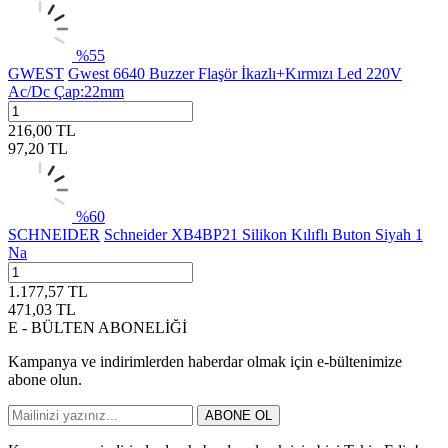
%
55
GWEST
Gwest 6640 Buzzer Flaşör İkazlı+Kırmızı Led 220V
Ac/Dc Çap:22mm
216,00
TL
97,20
TL
%
60
SCHNEIDER
Schneider XB4BP21 Silikon Kılıflı Buton Siyah 1
Na
1.177,57
TL
471,03
TL
E - BÜLTEN ABONELİĞİ
Kampanya ve indirimlerden haberdar olmak için e-bültenimize
abone olun.
ABONE OL