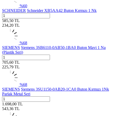
%
60
SCHNEIDER
Schneider XB5AA42 Buton Kırmızı 1 Nk
585,50
TL
234,20
TL
%
68
SIEMENS
Siemens 3SB6110-0AB50-1BA0 Buton Mavi 1 Na
(Plastik Seri)
705,60
TL
225,79
TL
%
68
SIEMENS
Siemens 3SU1150-0AB20-1CA0 Buton Kırmızı 1Nk
Parlak Metal Seri
1.698,00
TL
543,36
TL