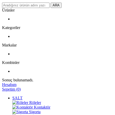
ARA
Ürünler
Kategoriler
Markalar
Kombinler
Sonuç bulunamadı.
Hesabım
Sepetim
(
0
)
ŞALT
Röleler
Kontaktör
Sigorta