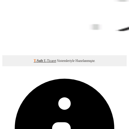
T
-Soft
E-Ticaret
Sistemleriyle Hazırlanmıştır.