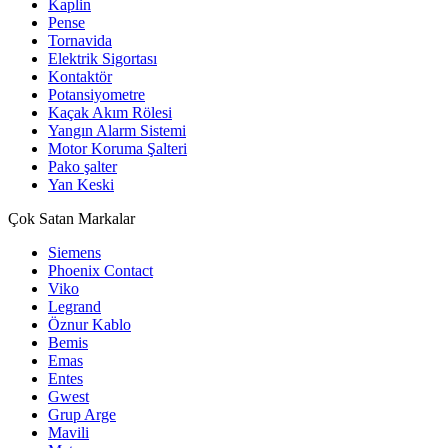
Kaplin
Pense
Tornavida
Elektrik Sigortası
Kontaktör
Potansiyometre
Kaçak Akım Rölesi
Yangın Alarm Sistemi
Motor Koruma Şalteri
Pako şalter
Yan Keski
Çok Satan Markalar
Siemens
Phoenix Contact
Viko
Legrand
Öznur Kablo
Bemis
Emas
Entes
Gwest
Grup Arge
Mavili