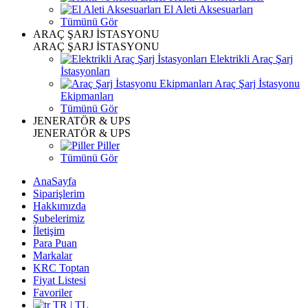
El Aleti Aksesuarları
Tümünü Gör
ARAÇ ŞARJ İSTASYONU
ARAÇ ŞARJ İSTASYONU
Elektrikli Araç Şarj
İstasyonları
Araç Şarj İstasyonu
Ekipmanları
Tümünü Gör
JENERATÖR & UPS
JENERATÖR & UPS
Piller
Tümünü Gör
AnaSayfa
Siparişlerim
Hakkımızda
Şubelerimiz
İletişim
Para Puan
Markalar
KRC Toptan
Fiyat Listesi
Favoriler
TR | TL