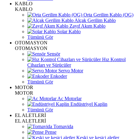
KABLO
KABLO
Orta Gerilim Kablo (OG)
Alçak Gerilim Kablo
Zayıf Akım Kablo
Solar Kablo
Tümünü Gör
OTOMASYON
OTOMASYON
Sensör
Hız Kontrol
Cihazları ve Sürücüler
Servo Motor
Enkoder
Tümünü Gör
MOTOR
MOTOR
Ac Motorlar
Endüstriyel Kaplin
Tümünü Gör
EL ALETLERİ
EL ALETLERİ
Tornavida
Pense
Keski ve kesici aletler