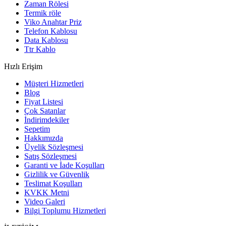
Zaman Rölesi
Termik röle
Viko Anahtar Priz
Telefon Kablosu
Data Kablosu
Ttr Kablo
Hızlı Erişim
Müşteri Hizmetleri
Blog
Fiyat Listesi
Çok Satanlar
İndirimdekiler
Sepetim
Hakkımızda
Üyelik Sözleşmesi
Satış Sözleşmesi
Garanti ve İade Koşulları
Gizlilik ve Güvenlik
Teslimat Koşulları
KVKK Metni
Video Galeri
Bilgi Toplumu Hizmetleri