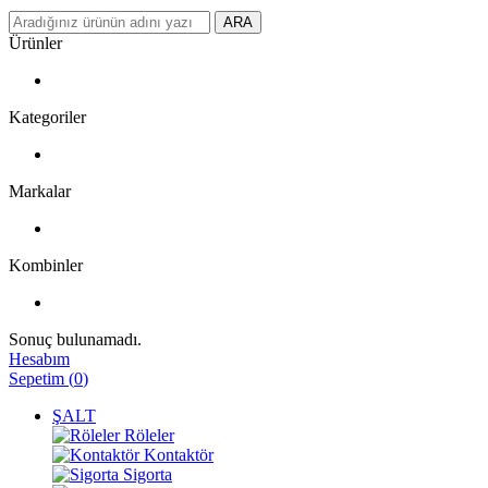
ARA
Ürünler
Kategoriler
Markalar
Kombinler
Sonuç bulunamadı.
Hesabım
Sepetim
(
0
)
ŞALT
Röleler
Kontaktör
Sigorta