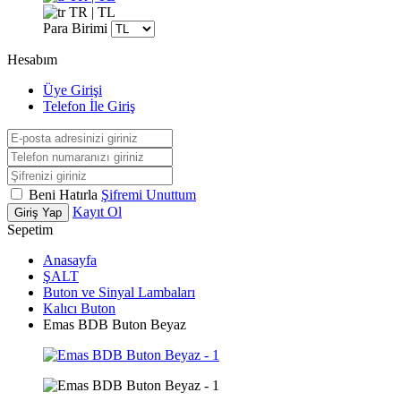
TR | TL
Para Birimi
Hesabım
Üye Girişi
Telefon İle Giriş
Beni Hatırla
Şifremi Unuttum
Kayıt Ol
Giriş Yap
Sepetim
Anasayfa
ŞALT
Buton ve Sinyal Lambaları
Kalıcı Buton
Emas BDB Buton Beyaz