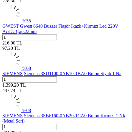
278,30
TL
%
55
GWEST
Gwest 6640 Buzzer Flaşör İkazlı+Kırmızı Led 220V
Ac/Dc Çap:22mm
216,00
TL
97,20
TL
%
68
SIEMENS
Siemens 3SU1100-0AB10-1BA0 Buton Siyah 1 Na
1.399,20
TL
447,74
TL
%
68
SIEMENS
Siemens 3SB6160-0AB20-1CA0 Buton Kırmızı 1 Nk
(Metal Seri)