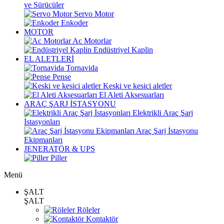
ve Sürücüler
Servo Motor
Enkoder
MOTOR
Ac Motorlar
Endüstriyel Kaplin
EL ALETLERİ
Tornavida
Pense
Keski ve kesici aletler
El Aleti Aksesuarları
ARAÇ ŞARJ İSTASYONU
Elektrikli Araç Şarj
İstasyonları
Araç Şarj İstasyonu
Ekipmanları
JENERATÖR & UPS
Piller
Menü
ŞALT
ŞALT
Röleler
Kontaktör