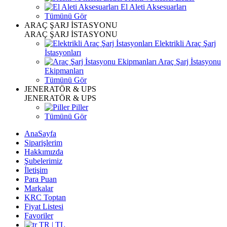
El Aleti Aksesuarları
Tümünü Gör
ARAÇ ŞARJ İSTASYONU
ARAÇ ŞARJ İSTASYONU
Elektrikli Araç Şarj
İstasyonları
Araç Şarj İstasyonu
Ekipmanları
Tümünü Gör
JENERATÖR & UPS
JENERATÖR & UPS
Piller
Tümünü Gör
AnaSayfa
Siparişlerim
Hakkımızda
Şubelerimiz
İletişim
Para Puan
Markalar
KRC Toptan
Fiyat Listesi
Favoriler
TR | TL