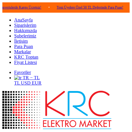
erde Kargo Ücretsiz!
•
Yeni Üyelere Özel 50 TL Değerinde Para Puan!
•
5.00
AnaSayfa
Siparişlerim
Hakkımızda
Şubelerimiz
İletişim
Para Puan
Markalar
KRC Toptan
Fiyat Listesi
Favoriler
TR − TL
TL
USD
EUR