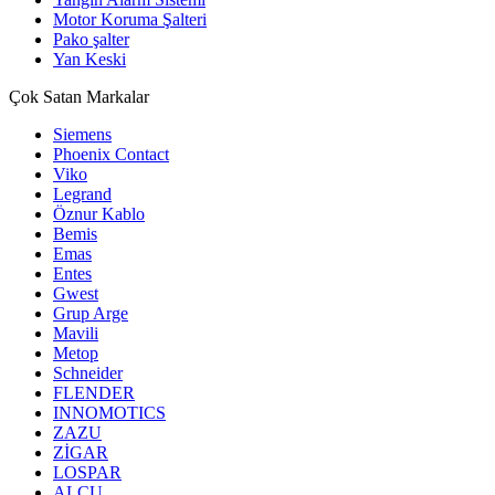
Motor Koruma Şalteri
Pako şalter
Yan Keski
Çok Satan Markalar
Siemens
Phoenix Contact
Viko
Legrand
Öznur Kablo
Bemis
Emas
Entes
Gwest
Grup Arge
Mavili
Metop
Schneider
FLENDER
INNOMOTICS
ZAZU
ZİGAR
LOSPAR
ALCU