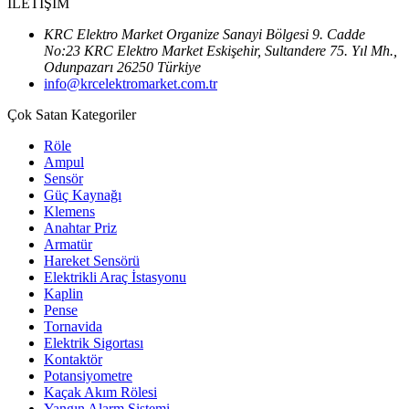
İLETİŞİM
KRC Elektro Market Organize Sanayi Bölgesi 9. Cadde
No:23 KRC Elektro Market Eskişehir, Sultandere 75. Yıl Mh.,
Odunpazarı 26250 Türkiye
info@krcelektromarket.com.tr
Çok Satan Kategoriler
Röle
Ampul
Sensör
Güç Kaynağı
Klemens
Anahtar Priz
Armatür
Hareket Sensörü
Elektrikli Araç İstasyonu
Kaplin
Pense
Tornavida
Elektrik Sigortası
Kontaktör
Potansiyometre
Kaçak Akım Rölesi
Yangın Alarm Sistemi