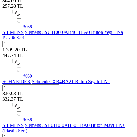
804,00
TL
257,28
TL
%
68
SIEMENS
Siemens 3SU1100-0AB40-1BA0 Buton Yeşil 1Na
Plastik Seri
1.399,20
TL
447,74
TL
%
60
SCHNEIDER
Schneider XB4BA21 Buton Siyah 1 Na
830,93
TL
332,37
TL
%
68
SIEMENS
Siemens 3SB6110-0AB50-1BA0 Buton Mavi 1 Na
(Plastik Seri)