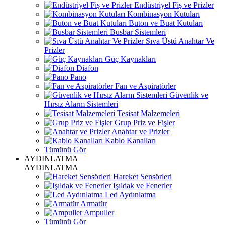
Endüstriyel Fiş ve Prizler
Kombinasyon Kutuları
Buton ve Buat Kutuları
Busbar Sistemleri
Sıva Üstü Anahtar Ve
Prizler
Güç Kaynakları
Diafon
Pano
Fan ve Aspiratörler
Güvenlik ve
Hırsız Alarm Sistemleri
Tesisat Malzemeleri
Grup Priz ve Fişler
Anahtar ve Prizler
Kablo Kanalları
Tümünü Gör
AYDINLATMA
AYDINLATMA
Hareket Sensörleri
Işıldak ve Fenerler
Led Aydınlatma
Armatür
Ampuller
Tümünü Gör