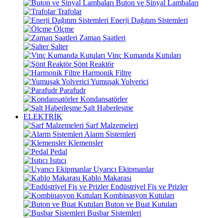
Buton ve Sinyal Lambaları
Trafolar
Enerji Dağıtım Sistemleri
Ölçme
Zaman Saatleri
Şalter
Vinç Kumanda Kutuları
Şönt Reaktör
Harmonik Filtre
Yumuşak Yolverici
Parafudr
Kondansatörler
Şalt Haberleşme
ELEKTRİK
Sarf Malzemeleri
Alarm Sistemleri
Klemensler
Pedal
Isıtıcı
Uyarıcı Ekipmanlar
Kablo Makarası
Endüstriyel Fiş ve Prizler
Kombinasyon Kutuları
Buton ve Buat Kutuları
Busbar Sistemleri