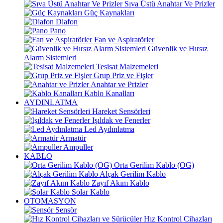
Sıva Üstü Anahtar Ve Prizler
Güç Kaynakları
Diafon
Pano
Fan ve Aspiratörler
Güvenlik ve Hırsız
Alarm Sistemleri
Tesisat Malzemeleri
Grup Priz ve Fişler
Anahtar ve Prizler
Kablo Kanalları
AYDINLATMA
Hareket Sensörleri
Işıldak ve Fenerler
Led Aydınlatma
Armatür
Ampuller
KABLO
Orta Gerilim Kablo (OG)
Alçak Gerilim Kablo
Zayıf Akım Kablo
Solar Kablo
OTOMASYON
Sensör
Hız Kontrol Cihazları