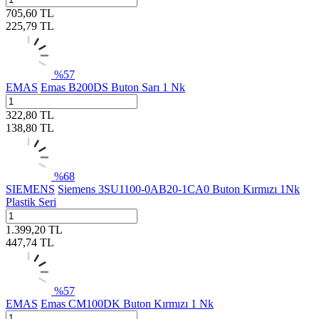
705,60
TL
225,79
TL
%
57
EMAS
Emas B200DS Buton Sarı 1 Nk
322,80
TL
138,80
TL
%
68
SIEMENS
Siemens 3SU1100-0AB20-1CA0 Buton Kırmızı 1Nk
Plastik Seri
1.399,20
TL
447,74
TL
%
57
EMAS
Emas CM100DK Buton Kırmızı 1 Nk