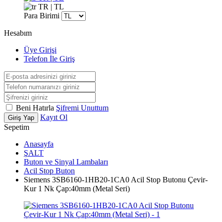
TR | TL
Para Birimi
Hesabım
Üye Girişi
Telefon İle Giriş
Beni Hatırla
Şifremi Unuttum
Kayıt Ol
Giriş Yap
Sepetim
Anasayfa
ŞALT
Buton ve Sinyal Lambaları
Acil Stop Buton
Siemens 3SB6160-1HB20-1CA0 Acil Stop Butonu Çevir-
Kur 1 Nk Çap:40mm (Metal Seri)