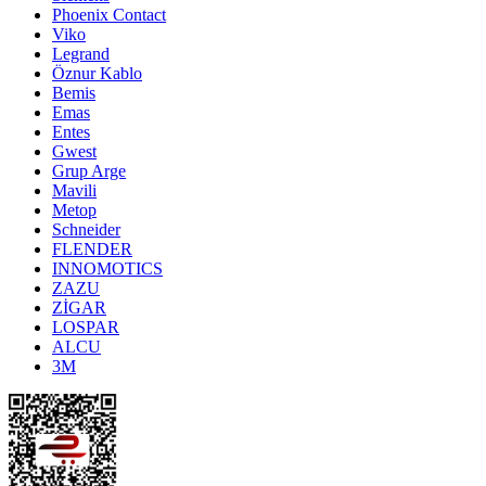
Phoenix Contact
Viko
Legrand
Öznur Kablo
Bemis
Emas
Entes
Gwest
Grup Arge
Mavili
Metop
Schneider
FLENDER
INNOMOTICS
ZAZU
ZİGAR
LOSPAR
ALCU
3M