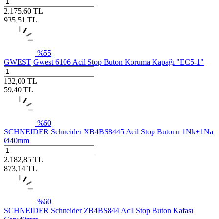
2.175,60
TL
935,51
TL
%
55
GWEST
Gwest 6106 Acil Stop Buton Koruma Kapağı "EC5-1"
132,00
TL
59,40
TL
%
60
SCHNEIDER
Schneider XB4BS8445 Acil Stop Butonu 1Nk+1Na
Ø40mm
2.182,85
TL
873,14
TL
%
60
SCHNEIDER
Schneider ZB4BS844 Acil Stop Buton Kafası