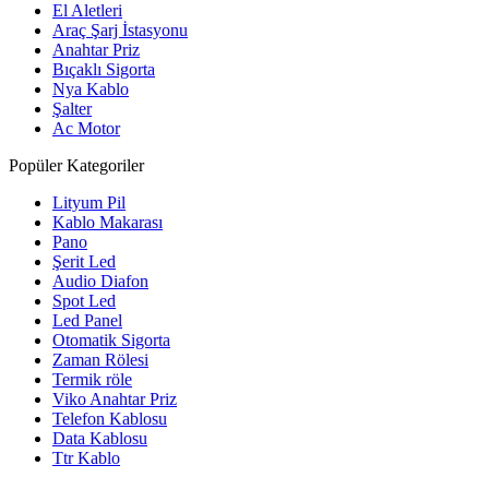
El Aletleri
Araç Şarj İstasyonu
Anahtar Priz
Bıçaklı Sigorta
Nya Kablo
Şalter
Ac Motor
Popüler Kategoriler
Lityum Pil
Kablo Makarası
Pano
Şerit Led
Audio Diafon
Spot Led
Led Panel
Otomatik Sigorta
Zaman Rölesi
Termik röle
Viko Anahtar Priz
Telefon Kablosu
Data Kablosu
Ttr Kablo