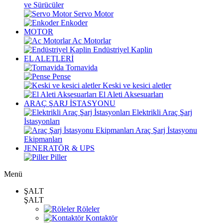
ve Sürücüler
Servo Motor
Enkoder
MOTOR
Ac Motorlar
Endüstriyel Kaplin
EL ALETLERİ
Tornavida
Pense
Keski ve kesici aletler
El Aleti Aksesuarları
ARAÇ ŞARJ İSTASYONU
Elektrikli Araç Şarj
İstasyonları
Araç Şarj İstasyonu
Ekipmanları
JENERATÖR & UPS
Piller
Menü
ŞALT
ŞALT
Röleler
Kontaktör