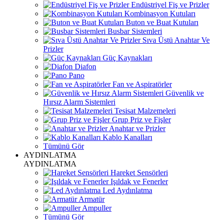
Endüstriyel Fiş ve Prizler
Kombinasyon Kutuları
Buton ve Buat Kutuları
Busbar Sistemleri
Sıva Üstü Anahtar Ve
Prizler
Güç Kaynakları
Diafon
Pano
Fan ve Aspiratörler
Güvenlik ve
Hırsız Alarm Sistemleri
Tesisat Malzemeleri
Grup Priz ve Fişler
Anahtar ve Prizler
Kablo Kanalları
Tümünü Gör
AYDINLATMA
AYDINLATMA
Hareket Sensörleri
Işıldak ve Fenerler
Led Aydınlatma
Armatür
Ampuller
Tümünü Gör