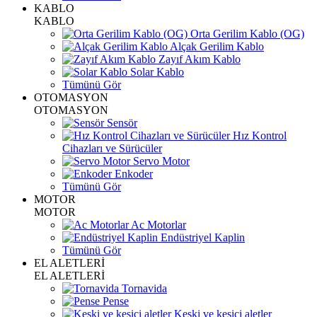
KABLO
KABLO
Orta Gerilim Kablo (OG)
Alçak Gerilim Kablo
Zayıf Akım Kablo
Solar Kablo
Tümünü Gör
OTOMASYON
OTOMASYON
Sensör
Hız Kontrol
Cihazları ve Sürücüler
Servo Motor
Enkoder
Tümünü Gör
MOTOR
MOTOR
Ac Motorlar
Endüstriyel Kaplin
Tümünü Gör
EL ALETLERİ
EL ALETLERİ
Tornavida
Pense
Keski ve kesici aletler