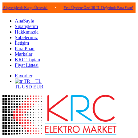
lerde Kargo Ücretsiz!
•
Yeni Üyelere Özel 50 TL Değerinde Para Puan!
•
5.0
AnaSayfa
Siparişlerim
Hakkımızda
Şubelerimiz
İletişim
Para Puan
Markalar
KRC Toptan
Fiyat Listesi
Favoriler
TR − TL
TL
USD
EUR