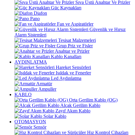
Sıva Üstü Anahtar Ve Prizler
Güç Kaynakları
Diafon
Pano
Fan ve Aspiratörler
Güvenlik ve Hırsız
Alarm Sistemleri
Tesisat Malzemeleri
Grup Priz ve Fişler
Anahtar ve Prizler
Kablo Kanalları
AYDINLATMA
Hareket Sensörleri
Işıldak ve Fenerler
Led Aydınlatma
Armatür
Ampuller
KABLO
Orta Gerilim Kablo (OG)
Alçak Gerilim Kablo
Zayıf Akım Kablo
Solar Kablo
OTOMASYON
Sensör
Hız Kontrol Cihazları