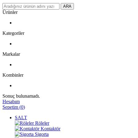
ARA
Ürünler
Kategoriler
Markalar
Kombinler
Sonuç bulunamadı.
Hesabım
Sepetim
(
0
)
ŞALT
Röleler
Kontaktör
Sigorta