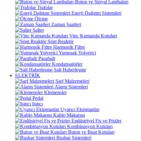
Buton ve Sinyal Lambaları
Trafolar
Enerji Dağıtım Sistemleri
Ölçme
Zaman Saatleri
Şalter
Vinç Kumanda Kutuları
Şönt Reaktör
Harmonik Filtre
Yumuşak Yolverici
Parafudr
Kondansatörler
Şalt Haberleşme
ELEKTRİK
Sarf Malzemeleri
Alarm Sistemleri
Klemensler
Pedal
Isıtıcı
Uyarıcı Ekipmanlar
Kablo Makarası
Endüstriyel Fiş ve Prizler
Kombinasyon Kutuları
Buton ve Buat Kutuları
Busbar Sistemleri