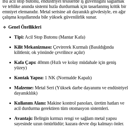
Bu acil stop butonu, endüstriyel tesislerde iş güvenliğini sağlamak
ve tehlike anında sistemi hızla durdurmak için tasarlanmış kritik bir
emniyet elemanıdır. Metal serisine ait dayanıklı gövdesiyle, en ağır
çalışma koşullarında bile yüksek güvenilirlik sunar.
🔹
Genel Özellikleri
Tipi:
Acil Stop Butonu (Mantar Kafa)
Kilit Mekanizması:
Çevirerek Kurmalı (Basıldığında
kilitlenir, ok yönünde çevrilince açılır)
Kafa Çapı:
40mm (Hızlı ve kolay müdahale için geniş
yüzey)
Kontak Yapısı:
1 NK (Normalde Kapalı)
Malzeme:
Metal Seri (Yüksek darbe dayanımı ve endüstriyel
dayanıklılık)
Kullanım Alanı:
Makine kontrol panoları, üretim hatları ve
acil durdurma gerektiren tüm otomasyon sistemleri.
Avantajı:
Belirgin kırmızı rengi ve sağlam metal yapısı
sayesinde uzun ömürlüdür; kazara devre dışı kalmayı önler.