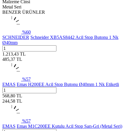
Malzeme Cinsi
Metal Seri
BENZER ÜRÜNLER
%
60
SCHNEIDER
Schneider XB5AS8442 Acil Stop Butonu 1 Nk
Ø40mm
1.213,43
TL
485,37
TL
%
57
EMAS
Emas H200EE Acil Stop Butonu Ø40mm 1 Nk Etiketli
568,80
TL
244,58
TL
%
57
EMAS
Emas M1C200EE Kutulu Acil Stop Sarı-Gri (Metal Seri)