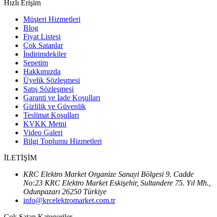
Hızlı Erişim
Müşteri Hizmetleri
Blog
Fiyat Listesi
Çok Satanlar
İndirimdekiler
Sepetim
Hakkımızda
Üyelik Sözleşmesi
Satış Sözleşmesi
Garanti ve İade Koşulları
Gizlilik ve Güvenlik
Teslimat Koşulları
KVKK Metni
Video Galeri
Bilgi Toplumu Hizmetleri
İLETİŞİM
KRC Elektro Market Organize Sanayi Bölgesi 9. Cadde
No:23 KRC Elektro Market Eskişehir, Sultandere 75. Yıl Mh.,
Odunpazarı 26250 Türkiye
info@krcelektromarket.com.tr
Çok Satan Kategoriler