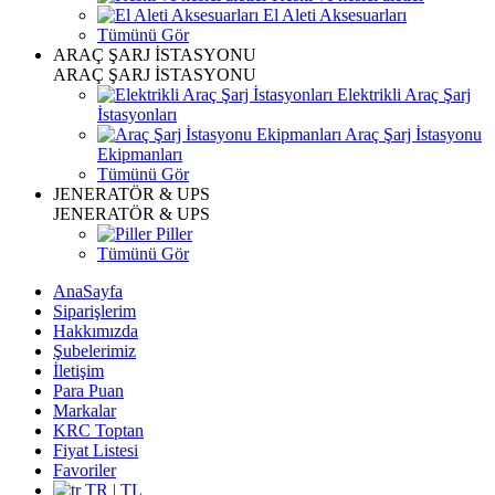
El Aleti Aksesuarları
Tümünü Gör
ARAÇ ŞARJ İSTASYONU
ARAÇ ŞARJ İSTASYONU
Elektrikli Araç Şarj
İstasyonları
Araç Şarj İstasyonu
Ekipmanları
Tümünü Gör
JENERATÖR & UPS
JENERATÖR & UPS
Piller
Tümünü Gör
AnaSayfa
Siparişlerim
Hakkımızda
Şubelerimiz
İletişim
Para Puan
Markalar
KRC Toptan
Fiyat Listesi
Favoriler
TR | TL