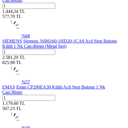
Çap:40mm
1.444,24
TL
577,70
TL
%
68
SIEMENS
Siemens 3SB6160-1HD20-1CA0 Acil Stop Butonu
Kilitli 1 Nk Çap:40mm (Metal Seri)
2.581,20
TL
825,98
TL
%
57
EMAS
Emas CP200EA30 Kilitli Acil Stop Butonu 1 Nk
Çap:30mm
1.179,60
TL
507,23
TL
%
68