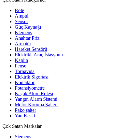
Röle
Ampul
Sensör
Güç Kaynağı
Klemens
Anahtar Priz
Armatür
Hareket Sensörü
Elektrikli Araç İstasyonu
Kaplin
Pense
Tornavida
Elektrik Sigortası
Kontaktör
Potansiyometre
Kaçak Akım Rölesi
Yangın Alarm Sistemi
Motor Koruma Şalteri
Pako şalter
Yan Keski
Çok Satan Markalar
Siemens