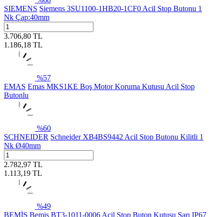
SIEMENS
Siemens 3SU1100-1HB20-1CF0 Acil Stop Butonu 1
Nk Çap:40mm
3.706,80
TL
1.186,18
TL
%
57
EMAS
Emas MKS1KE Boş Motor Koruma Kutusu Acil Stop
Butonlu
%
60
SCHNEIDER
Schneider XB4BS9442 Acil Stop Butonu Kilitli 1
Nk Ø40mm
2.782,97
TL
1.113,19
TL
%
49
BEMİS
Bemis BT3-1011-0006 Acil Stop Buton Kutusu Sarı IP67