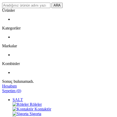
ARA
Ürünler
Kategoriler
Markalar
Kombinler
Sonuç bulunamadı.
Hesabım
Sepetim
(
0
)
ŞALT
Röleler
Kontaktör
Sigorta