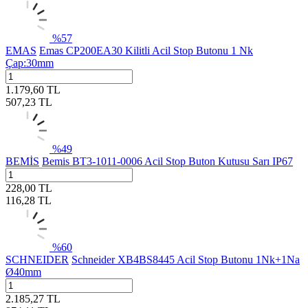
%
57
EMAS
Emas CP200EA30 Kilitli Acil Stop Butonu 1 Nk
Çap:30mm
1.179,60
TL
507,23
TL
%
49
BEMİS
Bemis BT3-1011-0006 Acil Stop Buton Kutusu Sarı IP67
228,00
TL
116,28
TL
%
60
SCHNEIDER
Schneider XB4BS8445 Acil Stop Butonu 1Nk+1Na
Ø40mm
2.185,27
TL