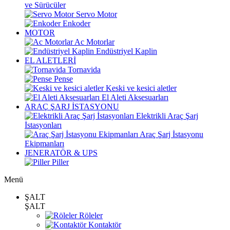
ve Sürücüler
Servo Motor
Enkoder
MOTOR
Ac Motorlar
Endüstriyel Kaplin
EL ALETLERİ
Tornavida
Pense
Keski ve kesici aletler
El Aleti Aksesuarları
ARAÇ ŞARJ İSTASYONU
Elektrikli Araç Şarj
İstasyonları
Araç Şarj İstasyonu
Ekipmanları
JENERATÖR & UPS
Piller
Menü
ŞALT
ŞALT
Röleler
Kontaktör