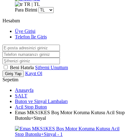
TR | TL
Para Birimi
Hesabım
Üye Girişi
Telefon İle Giriş
Beni Hatırla
Şifremi Unuttum
Kayıt Ol
Giriş Yap
Sepetim
Anasayfa
ŞALT
Buton ve Sinyal Lambaları
Acil Stop Buton
Emas MKS1KES Boş Motor Koruma Kutusu Acil Stop
Butonlu+Sinyal