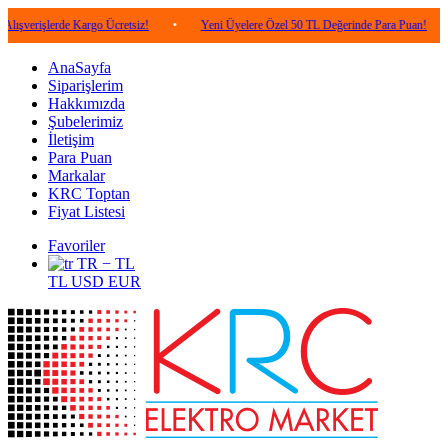
erde Kargo Ücretsiz!
•
Yeni Üyelere Özel 50 TL Değerinde Para Puan!
•
5.00
AnaSayfa
Siparişlerim
Hakkımızda
Şubelerimiz
İletişim
Para Puan
Markalar
KRC Toptan
Fiyat Listesi
Favoriler
TR − TL
TL
USD
EUR