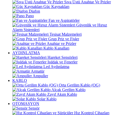
Sıva Üstü Anahtar Ve Prizler
Güç Kaynakları
Diafon
Pano
Fan ve Aspiratörler
Güvenlik ve Hırsız
Alarm Sistemleri
Tesisat Malzemeleri
Grup Priz ve Fişler
Anahtar ve Prizler
Kablo Kanalları
AYDINLATMA
Hareket Sensörleri
Işıldak ve Fenerler
Led Aydınlatma
Armatür
Ampuller
KABLO
Orta Gerilim Kablo (OG)
Alçak Gerilim Kablo
Zayıf Akım Kablo
Solar Kablo
OTOMASYON
Sensör
Hız Kontrol Cihazları