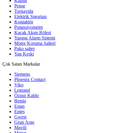
Kaplin
Pense
Tornavida
Elektrik Sigortası
Kontaktör
Potansiyometre
Kaçak Akım Rölesi
Yangın Alarm Sistemi
Motor Koruma Şalteri
Pako şalter
Yan Keski
Çok Satan Markalar
Siemens
Phoenix Contact
Viko
Legrand
Öznur Kablo
Bemis
Emas
Entes
Gwest
Grup Arge
Mavili
Metop