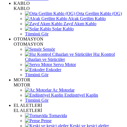
KABLO
KABLO
Orta Gerilim Kablo (OG)
Alçak Gerilim Kablo
Zayıf Akım Kablo
Solar Kablo
Tümünü Gör
OTOMASYON
OTOMASYON
Sensör
Hız Kontrol
Cihazları ve Sürücüler
Servo Motor
Enkoder
Tümünü Gör
MOTOR
MOTOR
Ac Motorlar
Endüstriyel Kaplin
Tümünü Gör
EL ALETLERİ
EL ALETLERİ
Tornavida
Pense
Keski ve kesici aletler