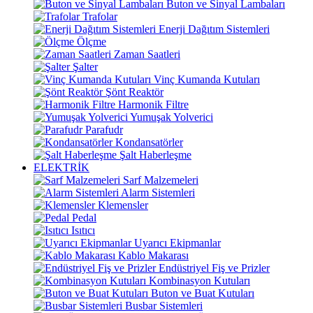
Buton ve Sinyal Lambaları
Trafolar
Enerji Dağıtım Sistemleri
Ölçme
Zaman Saatleri
Şalter
Vinç Kumanda Kutuları
Şönt Reaktör
Harmonik Filtre
Yumuşak Yolverici
Parafudr
Kondansatörler
Şalt Haberleşme
ELEKTRİK
Sarf Malzemeleri
Alarm Sistemleri
Klemensler
Pedal
Isıtıcı
Uyarıcı Ekipmanlar
Kablo Makarası
Endüstriyel Fiş ve Prizler
Kombinasyon Kutuları
Buton ve Buat Kutuları
Busbar Sistemleri