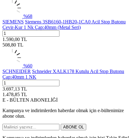
%
68
SIEMENS
Siemens 3SB6160-1HB20-1CA0 Acil Stop Butonu
Çevir-Kur 1 Nk Çap:40mm (Metal Seri)
1.590,00
TL
508,80
TL
%
60
SCHNEIDER
Schneider XALK178 Kutulu Acil Stop Butonu
Çap:40mm 1 NK
3.697,13
TL
1.478,85
TL
E - BÜLTEN ABONELİĞİ
Kampanya ve indirimlerden haberdar olmak için e-bültenimize
abone olun.
ABONE OL
Kampanya ve indirimlerden haberdar olmak için bizi Takip Edin!