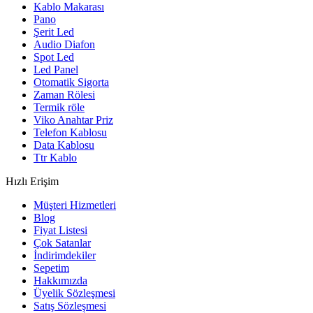
Kablo Makarası
Pano
Şerit Led
Audio Diafon
Spot Led
Led Panel
Otomatik Sigorta
Zaman Rölesi
Termik röle
Viko Anahtar Priz
Telefon Kablosu
Data Kablosu
Ttr Kablo
Hızlı Erişim
Müşteri Hizmetleri
Blog
Fiyat Listesi
Çok Satanlar
İndirimdekiler
Sepetim
Hakkımızda
Üyelik Sözleşmesi
Satış Sözleşmesi