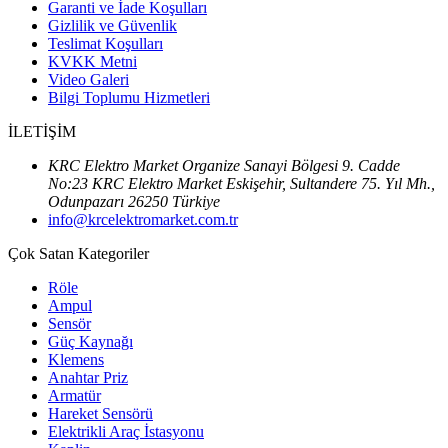
Garanti ve İade Koşulları
Gizlilik ve Güvenlik
Teslimat Koşulları
KVKK Metni
Video Galeri
Bilgi Toplumu Hizmetleri
İLETİŞİM
KRC Elektro Market Organize Sanayi Bölgesi 9. Cadde
No:23 KRC Elektro Market Eskişehir, Sultandere 75. Yıl Mh.,
Odunpazarı 26250 Türkiye
info@krcelektromarket.com.tr
Çok Satan Kategoriler
Röle
Ampul
Sensör
Güç Kaynağı
Klemens
Anahtar Priz
Armatür
Hareket Sensörü
Elektrikli Araç İstasyonu