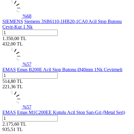
%
68
SIEMENS
Siemens 3SB6110-1HB20-1CA0 Acil Stop Butonu
Çevir-Kur 1 Nk
1.350,00
TL
432,00
TL
%
57
EMAS
Emas B200E Acil Stop Butonu Ø40mm 1Nk Çevirmeli
514,80
TL
221,36
TL
%
57
EMAS
Emas M1C200EE Kutulu Acil Stop Sarı-Gri (Metal Seri)
2.175,60
TL
935,51
TL