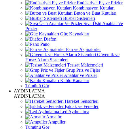
Endüstriyel Fiş ve Prizler
Kombinasyon Kutuları
Buton ve Buat Kutuları
Busbar Sistemleri
Sıva Üstü Anahtar Ve
Prizler
Güç Kaynakları
Diafon
Pano
Fan ve Aspiratörler
Güvenlik ve
Hırsız Alarm Sistemleri
Tesisat Malzemeleri
Grup Priz ve Fişler
Anahtar ve Prizler
Kablo Kanalları
Tümünü Gör
AYDINLATMA
AYDINLATMA
Hareket Sensörleri
Işıldak ve Fenerler
Led Aydınlatma
Armatür
Ampuller
Tümünü Gör