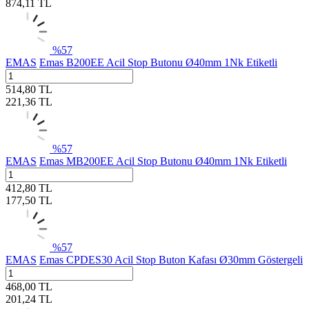
874,11
TL
%
57
EMAS
Emas B200EE Acil Stop Butonu Ø40mm 1Nk Etiketli
514,80
TL
221,36
TL
%
57
EMAS
Emas MB200EE Acil Stop Butonu Ø40mm 1Nk Etiketli
412,80
TL
177,50
TL
%
57
EMAS
Emas CPDES30 Acil Stop Buton Kafası Ø30mm Göstergeli
468,00
TL
201,24
TL