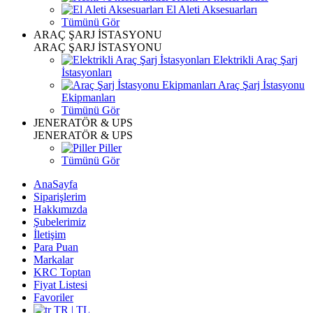
El Aleti Aksesuarları
Tümünü Gör
ARAÇ ŞARJ İSTASYONU
ARAÇ ŞARJ İSTASYONU
Elektrikli Araç Şarj
İstasyonları
Araç Şarj İstasyonu
Ekipmanları
Tümünü Gör
JENERATÖR & UPS
JENERATÖR & UPS
Piller
Tümünü Gör
AnaSayfa
Siparişlerim
Hakkımızda
Şubelerimiz
İletişim
Para Puan
Markalar
KRC Toptan
Fiyat Listesi
Favoriler
TR | TL