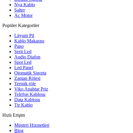
Nya Kablo
Şalter
Ac Motor
Popüler Kategoriler
Lityum Pil
Kablo Makarası
Pano
Şerit Led
Audio Diafon
Spot Led
Led Panel
Otomatik Sigorta
Zaman Rölesi
Termik röle
Viko Anahtar Priz
Telefon Kablosu
Data Kablosu
Ttr Kablo
Hızlı Erişim
Müşteri Hizmetleri
Blog