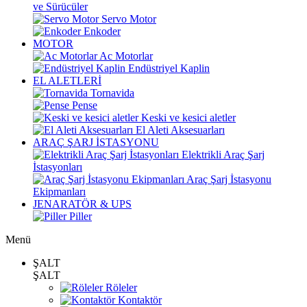
ve Sürücüler
Servo Motor
Enkoder
MOTOR
Ac Motorlar
Endüstriyel Kaplin
EL ALETLERİ
Tornavida
Pense
Keski ve kesici aletler
El Aleti Aksesuarları
ARAÇ ŞARJ İSTASYONU
Elektrikli Araç Şarj
İstasyonları
Araç Şarj İstasyonu
Ekipmanları
JENARATÖR & UPS
Piller
Menü
ŞALT
ŞALT
Röleler
Kontaktör