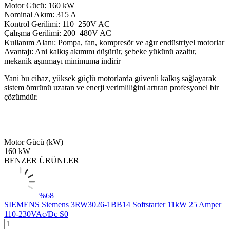
Motor Gücü: 160 kW
Nominal Akım: 315 A
Kontrol Gerilimi: 110–250V AC
Çalışma Gerilimi: 200–480V AC
Kullanım Alanı: Pompa, fan, kompresör ve ağır endüstriyel motorlar
Avantajı: Ani kalkış akımını düşürür, şebeke yükünü azaltır,
mekanik aşınmayı minimuma indirir
Yani bu cihaz, yüksek güçlü motorlarda güvenli kalkış sağlayarak
sistem ömrünü uzatan ve enerji verimliliğini artıran profesyonel bir
çözümdür.
Motor Gücü (kW)
160 kW
BENZER ÜRÜNLER
%
68
SIEMENS
Siemens 3RW3026-1BB14 Softstarter 11kW 25 Amper
110-230VAc/Dc S0