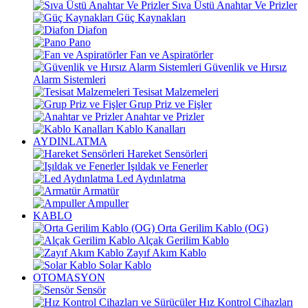
Sıva Üstü Anahtar Ve Prizler
Güç Kaynakları
Diafon
Pano
Fan ve Aspiratörler
Güvenlik ve Hırsız
Alarm Sistemleri
Tesisat Malzemeleri
Grup Priz ve Fişler
Anahtar ve Prizler
Kablo Kanalları
AYDINLATMA
Hareket Sensörleri
Işıldak ve Fenerler
Led Aydınlatma
Armatür
Ampuller
KABLO
Orta Gerilim Kablo (OG)
Alçak Gerilim Kablo
Zayıf Akım Kablo
Solar Kablo
OTOMASYON
Sensör
Hız Kontrol Cihazları