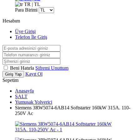
TR | TL
Para Birimi
Hesabım
Üye Girişi
Telefon İle Giriş
Beni Hatırla
Şifremi Unuttum
Kayıt Ol
Giriş Yap
Sepetim
Anasayfa
ŞALT
Yumuşak Yolverici
Siemens 3RW5074-6AB14 Softstarter 160kW 315A. 110-
250V Ac