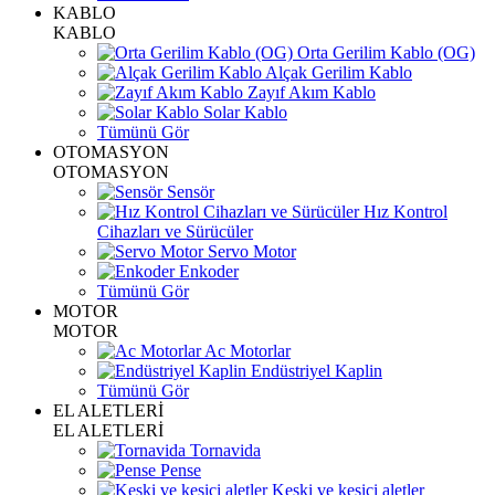
KABLO
KABLO
Orta Gerilim Kablo (OG)
Alçak Gerilim Kablo
Zayıf Akım Kablo
Solar Kablo
Tümünü Gör
OTOMASYON
OTOMASYON
Sensör
Hız Kontrol
Cihazları ve Sürücüler
Servo Motor
Enkoder
Tümünü Gör
MOTOR
MOTOR
Ac Motorlar
Endüstriyel Kaplin
Tümünü Gör
EL ALETLERİ
EL ALETLERİ
Tornavida
Pense
Keski ve kesici aletler