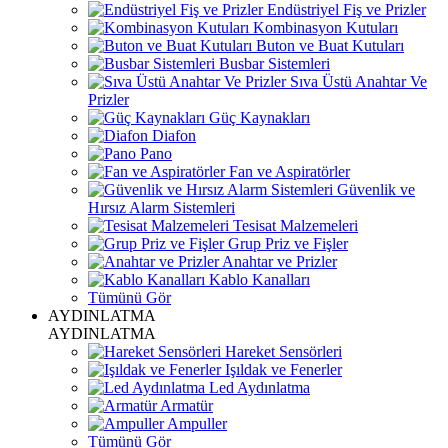
Endüstriyel Fiş ve Prizler
Kombinasyon Kutuları
Buton ve Buat Kutuları
Busbar Sistemleri
Sıva Üstü Anahtar Ve
Prizler
Güç Kaynakları
Diafon
Pano
Fan ve Aspiratörler
Güvenlik ve
Hırsız Alarm Sistemleri
Tesisat Malzemeleri
Grup Priz ve Fişler
Anahtar ve Prizler
Kablo Kanalları
Tümünü Gör
AYDINLATMA
AYDINLATMA
Hareket Sensörleri
Işıldak ve Fenerler
Led Aydınlatma
Armatür
Ampuller
Tümünü Gör