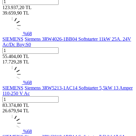
123.937,20
TL
39.659,90
TL
%
68
SIEMENS
Siemens 3RW4026-1BB04 Softstarter 11kW 25A. 24V
Ac/Dc Boy:S0
55.404,00
TL
17.729,28
TL
%
68
SIEMENS
Siemens 3RW5213-1AC14 Softstarter 5,5kW 13 Amper
110-250 V Ac
83.374,80
TL
26.679,94
TL
%
68