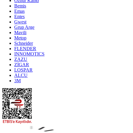
Öznur Kablo
Bemis
Emas
Entes
Gwest
Grup Arge
Mavili
Metop
Schneider
FLENDER
INNOMOTICS
ZAZU
ZİGAR
LOSPAR
ALCU
3M