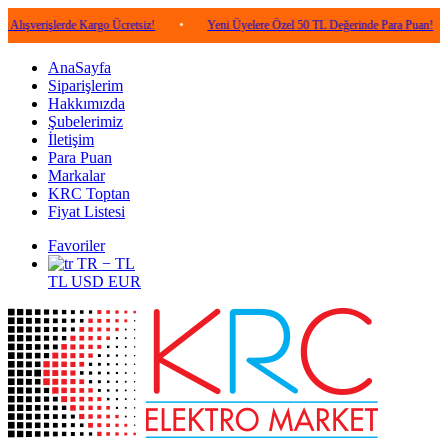
şlerde Kargo Ücretsiz!
•
Yeni Üyelere Özel 50 TL Değerinde Para Puan!
•
5.0
AnaSayfa
Siparişlerim
Hakkımızda
Şubelerimiz
İletişim
Para Puan
Markalar
KRC Toptan
Fiyat Listesi
Favoriler
TR − TL
TL
USD
EUR