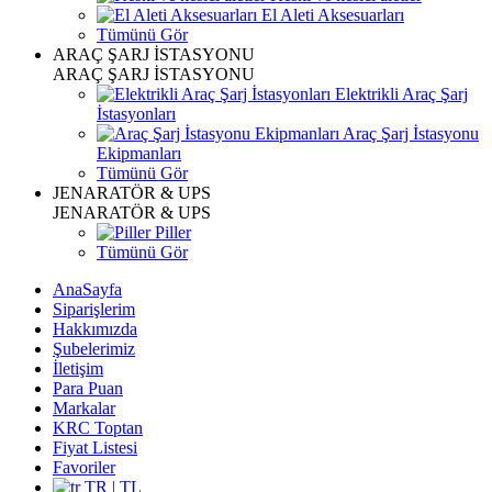
El Aleti Aksesuarları
Tümünü Gör
ARAÇ ŞARJ İSTASYONU
ARAÇ ŞARJ İSTASYONU
Elektrikli Araç Şarj
İstasyonları
Araç Şarj İstasyonu
Ekipmanları
Tümünü Gör
JENARATÖR & UPS
JENARATÖR & UPS
Piller
Tümünü Gör
AnaSayfa
Siparişlerim
Hakkımızda
Şubelerimiz
İletişim
Para Puan
Markalar
KRC Toptan
Fiyat Listesi
Favoriler
TR | TL