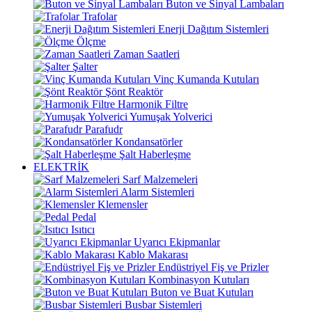
Buton ve Sinyal Lambaları
Trafolar
Enerji Dağıtım Sistemleri
Ölçme
Zaman Saatleri
Şalter
Vinç Kumanda Kutuları
Şönt Reaktör
Harmonik Filtre
Yumuşak Yolverici
Parafudr
Kondansatörler
Şalt Haberleşme
ELEKTRİK
Sarf Malzemeleri
Alarm Sistemleri
Klemensler
Pedal
Isıtıcı
Uyarıcı Ekipmanlar
Kablo Makarası
Endüstriyel Fiş ve Prizler
Kombinasyon Kutuları
Buton ve Buat Kutuları
Busbar Sistemleri