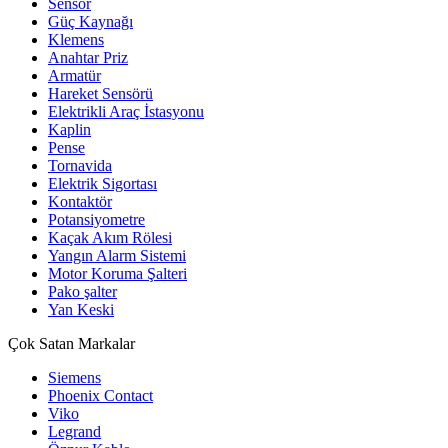
Sensör
Güç Kaynağı
Klemens
Anahtar Priz
Armatür
Hareket Sensörü
Elektrikli Araç İstasyonu
Kaplin
Pense
Tornavida
Elektrik Sigortası
Kontaktör
Potansiyometre
Kaçak Akım Rölesi
Yangın Alarm Sistemi
Motor Koruma Şalteri
Pako şalter
Yan Keski
Çok Satan Markalar
Siemens
Phoenix Contact
Viko
Legrand