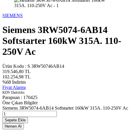
SIEMENS
Siemens 3RW5074-6AB14
Softstarter 160kW 315A. 110-
250V Ac
Ürün Kodu :
S 3RW50746AB14
319.546,80
TL
102.254,98
TL
%
68
İndirim
Fiyat Alarmı
KDV Dahildir.
Parapuan :
170425
Öne Çıkan Bilgiler
Siemens 3RW5074-6AB14 Softstarter 160kW 315A. 110-250V Ac
Sepete Ekle
Hemen Al