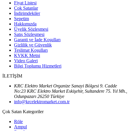
Fiyat Listesi
Çok Satanlar
İndirimdekiler
Sepetim
Hakkımızda
Üyelik Sözleşmesi
Satış Sözleşmesi
Garanti ve İade Koşulları
Gizlilik ve Güvenlik
Teslimat Koşulları
KVKK Metni
Video Galeri
Bilgi Toplumu Hizmetleri
İLETİŞİM
KRC Elektro Market Organize Sanayi Bölgesi 9. Cadde
No:23 KRC Elektro Market Eskişehir, Sultandere 75. Yıl Mh.,
Odunpazarı 26250 Türkiye
info@krcelektromarket.com.tr
Çok Satan Kategoriler
Röle
Ampul