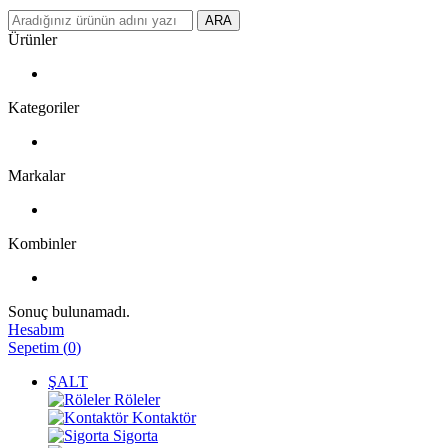
ARA
Ürünler
Kategoriler
Markalar
Kombinler
Sonuç bulunamadı.
Hesabım
Sepetim
(
0
)
ŞALT
Röleler
Kontaktör
Sigorta