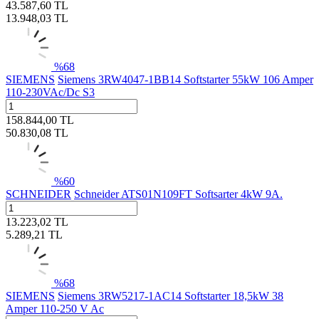
43.587,60
TL
13.948,03
TL
%
68
SIEMENS
Siemens 3RW4047-1BB14 Softstarter 55kW 106 Amper
110-230VAc/Dc S3
158.844,00
TL
50.830,08
TL
%
60
SCHNEIDER
Schneider ATS01N109FT Softsarter 4kW 9A.
13.223,02
TL
5.289,21
TL
%
68
SIEMENS
Siemens 3RW5217-1AC14 Softstarter 18,5kW 38
Amper 110-250 V Ac