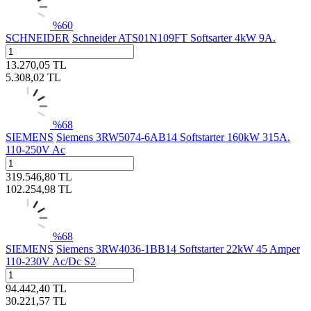
%
60
SCHNEIDER
Schneider ATS01N109FT Softsarter 4kW 9A.
13.270,05
TL
5.308,02
TL
%
68
SIEMENS
Siemens 3RW5074-6AB14 Softstarter 160kW 315A.
110-250V Ac
319.546,80
TL
102.254,98
TL
%
68
SIEMENS
Siemens 3RW4036-1BB14 Softstarter 22kW 45 Amper
110-230V Ac/Dc S2
94.442,40
TL
30.221,57
TL