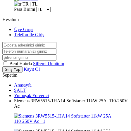
TR | TL
Para Birimi
Hesabım
Üye Girişi
Telefon İle Giriş
Beni Hatırla
Şifremi Unuttum
Kayıt Ol
Giriş Yap
Sepetim
Anasayfa
ŞALT
Yumuşak Yolverici
Siemens 3RW5515-1HA14 Softstarter 11kW 25A. 110-250V
Ac