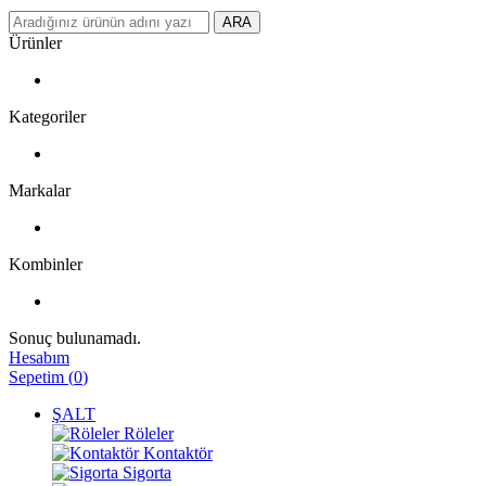
ARA
Ürünler
Kategoriler
Markalar
Kombinler
Sonuç bulunamadı.
Hesabım
Sepetim
(
0
)
ŞALT
Röleler
Kontaktör
Sigorta