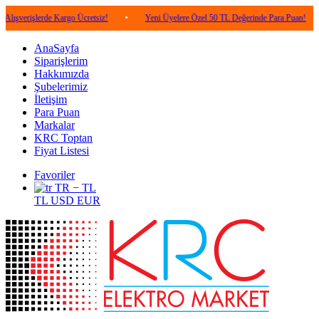
lerde Kargo Ücretsiz!
•
Yeni Üyelere Özel 50 TL Değerinde Para Puan!
•
5.0
AnaSayfa
Siparişlerim
Hakkımızda
Şubelerimiz
İletişim
Para Puan
Markalar
KRC Toptan
Fiyat Listesi
Favoriler
TR − TL
TL
USD
EUR