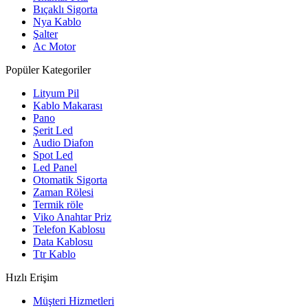
Bıçaklı Sigorta
Nya Kablo
Şalter
Ac Motor
Popüler Kategoriler
Lityum Pil
Kablo Makarası
Pano
Şerit Led
Audio Diafon
Spot Led
Led Panel
Otomatik Sigorta
Zaman Rölesi
Termik röle
Viko Anahtar Priz
Telefon Kablosu
Data Kablosu
Ttr Kablo
Hızlı Erişim
Müşteri Hizmetleri