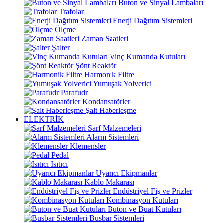
Buton ve Sinyal Lambaları
Trafolar
Enerji Dağıtım Sistemleri
Ölçme
Zaman Saatleri
Şalter
Vinç Kumanda Kutuları
Şönt Reaktör
Harmonik Filtre
Yumuşak Yolverici
Parafudr
Kondansatörler
Şalt Haberleşme
ELEKTRİK
Sarf Malzemeleri
Alarm Sistemleri
Klemensler
Pedal
Isıtıcı
Uyarıcı Ekipmanlar
Kablo Makarası
Endüstriyel Fiş ve Prizler
Kombinasyon Kutuları
Buton ve Buat Kutuları
Busbar Sistemleri