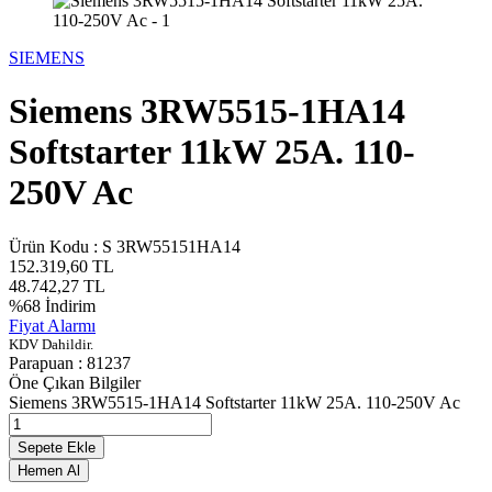
SIEMENS
Siemens 3RW5515-1HA14
Softstarter 11kW 25A. 110-
250V Ac
Ürün Kodu :
S 3RW55151HA14
152.319,60
TL
48.742,27
TL
%
68
İndirim
Fiyat Alarmı
KDV Dahildir.
Parapuan :
81237
Öne Çıkan Bilgiler
Siemens 3RW5515-1HA14 Softstarter 11kW 25A. 110-250V Ac
Sepete Ekle
Hemen Al