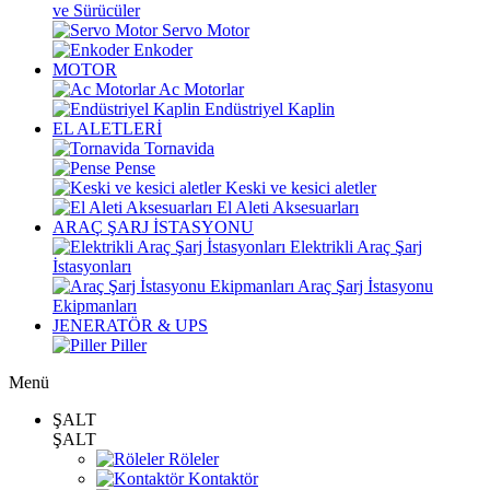
ve Sürücüler
Servo Motor
Enkoder
MOTOR
Ac Motorlar
Endüstriyel Kaplin
EL ALETLERİ
Tornavida
Pense
Keski ve kesici aletler
El Aleti Aksesuarları
ARAÇ ŞARJ İSTASYONU
Elektrikli Araç Şarj
İstasyonları
Araç Şarj İstasyonu
Ekipmanları
JENERATÖR & UPS
Piller
Menü
ŞALT
ŞALT
Röleler
Kontaktör