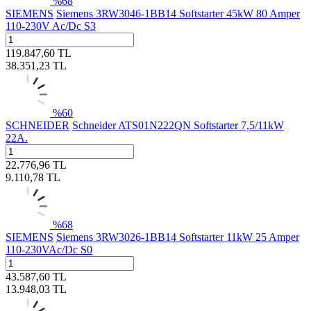
%
68
SIEMENS
Siemens 3RW3046-1BB14 Softstarter 45kW 80 Amper
110-230V Ac/Dc S3
119.847,60
TL
38.351,23
TL
%
60
SCHNEIDER
Schneider ATS01N222QN Softstarter 7,5/11kW
22A.
22.776,96
TL
9.110,78
TL
%
68
SIEMENS
Siemens 3RW3026-1BB14 Softstarter 11kW 25 Amper
110-230VAc/Dc S0
43.587,60
TL
13.948,03
TL