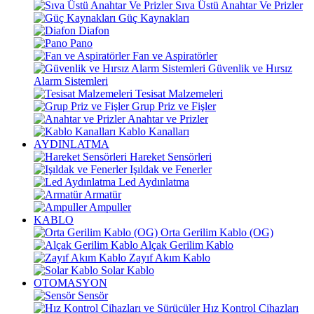
Sıva Üstü Anahtar Ve Prizler
Güç Kaynakları
Diafon
Pano
Fan ve Aspiratörler
Güvenlik ve Hırsız
Alarm Sistemleri
Tesisat Malzemeleri
Grup Priz ve Fişler
Anahtar ve Prizler
Kablo Kanalları
AYDINLATMA
Hareket Sensörleri
Işıldak ve Fenerler
Led Aydınlatma
Armatür
Ampuller
KABLO
Orta Gerilim Kablo (OG)
Alçak Gerilim Kablo
Zayıf Akım Kablo
Solar Kablo
OTOMASYON
Sensör
Hız Kontrol Cihazları