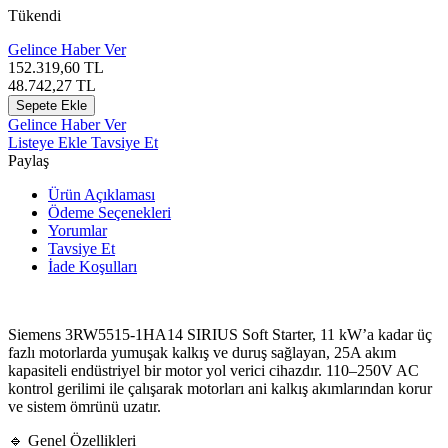
Tükendi
Gelince Haber Ver
152.319,60
TL
48.742,27
TL
Sepete Ekle
Gelince Haber Ver
Listeye Ekle
Tavsiye Et
Paylaş
Ürün Açıklaması
Ödeme Seçenekleri
Yorumlar
Tavsiye Et
İade Koşulları
Siemens
3RW5515-1HA14 SIRIUS Soft Starter, 11 kW’a kadar üç
fazlı motorlarda yumuşak kalkış ve duruş sağlayan, 25A akım
kapasiteli endüstriyel bir motor yol verici cihazdır. 110–250V AC
kontrol gerilimi ile çalışarak motorları ani kalkış akımlarından korur
ve sistem ömrünü uzatır.
🔹 Genel Özellikleri