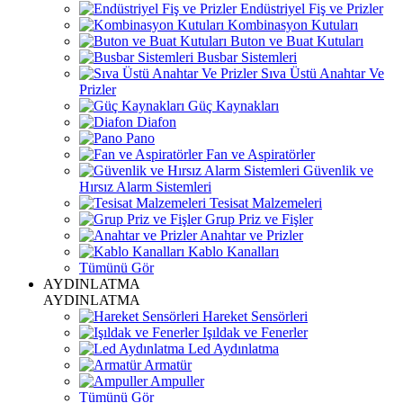
Endüstriyel Fiş ve Prizler
Kombinasyon Kutuları
Buton ve Buat Kutuları
Busbar Sistemleri
Sıva Üstü Anahtar Ve
Prizler
Güç Kaynakları
Diafon
Pano
Fan ve Aspiratörler
Güvenlik ve
Hırsız Alarm Sistemleri
Tesisat Malzemeleri
Grup Priz ve Fişler
Anahtar ve Prizler
Kablo Kanalları
Tümünü Gör
AYDINLATMA
AYDINLATMA
Hareket Sensörleri
Işıldak ve Fenerler
Led Aydınlatma
Armatür
Ampuller
Tümünü Gör