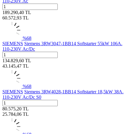
110-250V Ac
189.290,40
TL
60.572,93
TL
%
68
SIEMENS
Siemens 3RW3047-1BB14 Softstarter 55kW 106A.
110-230V Ac/Dc
134.829,60
TL
43.145,47
TL
%
68
SIEMENS
Siemens 3RW4028-1BB14 Softstarter 18,5kW 38A.
110-230V Ac/Dc S0
80.575,20
TL
25.784,06
TL