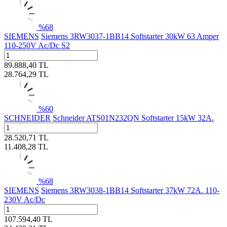
%
68
SIEMENS
Siemens 3RW3037-1BB14 Softstarter 30kW 63 Amper
110-250V Ac/Dc S2
89.888,40
TL
28.764,29
TL
%
60
SCHNEIDER
Schneider ATS01N232QN Softstarter 15kW 32A.
28.520,71
TL
11.408,28
TL
%
68
SIEMENS
Siemens 3RW3038-1BB14 Softstarter 37kW 72A. 110-
230V Ac/Dc
107.594,40
TL