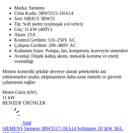
Marka: Siemens
Ürün Kodu: 3RW5515-1HA14
Seri: SIRIUS 3RW55
Tip: Soft starter (yumuşak yol verici)
Güç: 11 kW (400V)
Akım: 25A
Kontrol Gerilimi: 110–250V AC
Çalışma Gerilimi: 200–480V AC
Kullanım Alanı: Pompa, fan, kompresör, konveyör sistemleri
Avantaj: Düşük kalkış akımı, mekanik koruma ve enerji
verimliliği
Motoru kontrollü şekilde devreye alarak şebekedeki ani
yüklenmeleri azaltır, ekipmanların daha uzun ömürlü ve güvenli
çalışmasını sağlar.
Motor Gücü (kW)
11 kW
BENZER ÜRÜNLER
%
68
SIEMENS
Siemens 3RW5517-1HA14 Softstarter 18,5kW 38A.