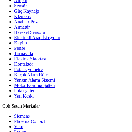
Ampul
Sensör
Güç Kaynağı
Klemens
Anahtar Priz
Armatür
Hareket Sensörü
Elektrikli Araç İstasyonu
Kaplin
Pense
Tornavida
Elektrik Sigortası
Kontaktör
Potansiyometre
Kaçak Akım Rölesi
Yangın Alarm Sistemi
Motor Koruma Şalteri
Pako şalter
Yan Keski
Çok Satan Markalar
Siemens
Phoenix Contact
Viko
Legrand