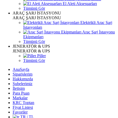
El Aleti Aksesuarları
Tümünü Gör
ARAÇ ŞARJ İSTASYONU
ARAÇ ŞARJ İSTASYONU
Elektrikli Araç Şarj
İstasyonları
Araç Şarj İstasyonu
Ekipmanları
Tümünü Gör
JENERATÖR & UPS
JENERATÖR & UPS
Piller
Tümünü Gör
AnaSayfa
Siparişlerim
Hakkımızda
Şubelerimiz
İletişim
Para Puan
Markalar
KRC Toptan
Fiyat Listesi
Favoriler
TR | TL