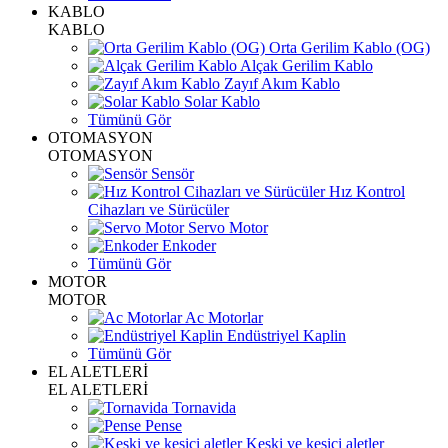
KABLO
KABLO
Orta Gerilim Kablo (OG)
Alçak Gerilim Kablo
Zayıf Akım Kablo
Solar Kablo
Tümünü Gör
OTOMASYON
OTOMASYON
Sensör
Hız Kontrol
Cihazları ve Sürücüler
Servo Motor
Enkoder
Tümünü Gör
MOTOR
MOTOR
Ac Motorlar
Endüstriyel Kaplin
Tümünü Gör
EL ALETLERİ
EL ALETLERİ
Tornavida
Pense
Keski ve kesici aletler