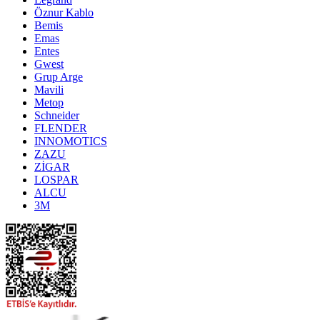
Öznur Kablo
Bemis
Emas
Entes
Gwest
Grup Arge
Mavili
Metop
Schneider
FLENDER
INNOMOTICS
ZAZU
ZİGAR
LOSPAR
ALCU
3M