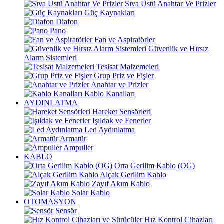
Sıva Üstü Anahtar Ve Prizler
Güç Kaynakları
Diafon
Pano
Fan ve Aspiratörler
Güvenlik ve Hırsız
Alarm Sistemleri
Tesisat Malzemeleri
Grup Priz ve Fişler
Anahtar ve Prizler
Kablo Kanalları
AYDINLATMA
Hareket Sensörleri
Işıldak ve Fenerler
Led Aydınlatma
Armatür
Ampuller
KABLO
Orta Gerilim Kablo (OG)
Alçak Gerilim Kablo
Zayıf Akım Kablo
Solar Kablo
OTOMASYON
Sensör
Hız Kontrol Cihazları