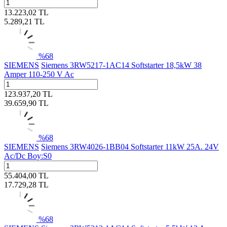
13.223,02
TL
5.289,21
TL
%
68
SIEMENS
Siemens 3RW5217-1AC14 Softstarter 18,5kW 38
Amper 110-250 V Ac
123.937,20
TL
39.659,90
TL
%
68
SIEMENS
Siemens 3RW4026-1BB04 Softstarter 11kW 25A. 24V
Ac/Dc Boy:S0
55.404,00
TL
17.729,28
TL
%
68