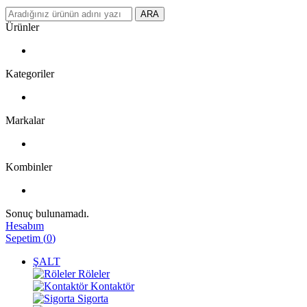
ARA
Ürünler
Kategoriler
Markalar
Kombinler
Sonuç bulunamadı.
Hesabım
Sepetim
(
0
)
ŞALT
Röleler
Kontaktör
Sigorta