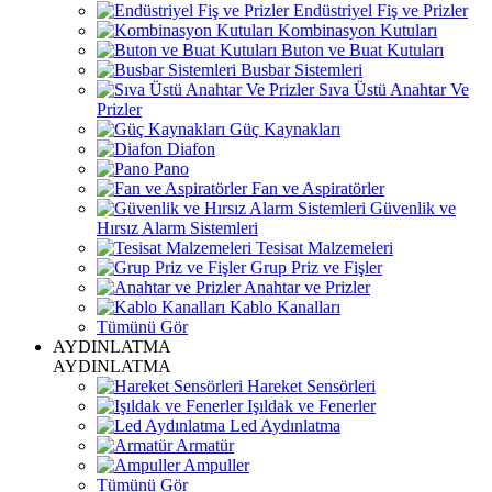
Endüstriyel Fiş ve Prizler
Kombinasyon Kutuları
Buton ve Buat Kutuları
Busbar Sistemleri
Sıva Üstü Anahtar Ve
Prizler
Güç Kaynakları
Diafon
Pano
Fan ve Aspiratörler
Güvenlik ve
Hırsız Alarm Sistemleri
Tesisat Malzemeleri
Grup Priz ve Fişler
Anahtar ve Prizler
Kablo Kanalları
Tümünü Gör
AYDINLATMA
AYDINLATMA
Hareket Sensörleri
Işıldak ve Fenerler
Led Aydınlatma
Armatür
Ampuller
Tümünü Gör