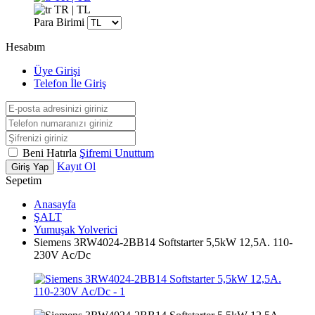
TR | TL
Para Birimi
Hesabım
Üye Girişi
Telefon İle Giriş
Beni Hatırla
Şifremi Unuttum
Kayıt Ol
Giriş Yap
Sepetim
Anasayfa
ŞALT
Yumuşak Yolverici
Siemens 3RW4024-2BB14 Softstarter 5,5kW 12,5A. 110-
230V Ac/Dc