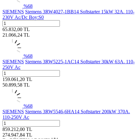
%
68
SIEMENS
Siemens 3RW4027-1BB14 Softstarter 15kW 32A. 110-
230V Ac/Dc Boy:S0
65.832,00
TL
21.066,24
TL
%
68
SIEMENS
Siemens 3RW5225-1AC14 Softstarter 30kW 63A. 110-
250V Ac
159.061,20
TL
50.899,58
TL
%
68
SIEMENS
Siemens 3RW5546-6HA14 Softstarter 200kW 370A.
110-250V Ac
859.212,00
TL
274.947,84
TL