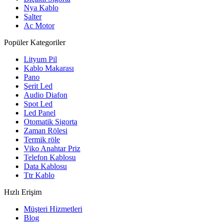
Nya Kablo
Şalter
Ac Motor
Popüler Kategoriler
Lityum Pil
Kablo Makarası
Pano
Şerit Led
Audio Diafon
Spot Led
Led Panel
Otomatik Sigorta
Zaman Rölesi
Termik röle
Viko Anahtar Priz
Telefon Kablosu
Data Kablosu
Ttr Kablo
Hızlı Erişim
Müşteri Hizmetleri
Blog