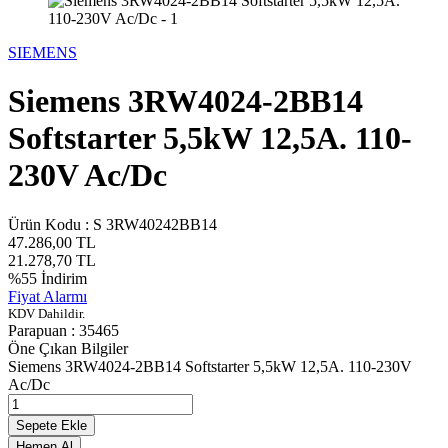
SIEMENS
Siemens 3RW4024-2BB14
Softstarter 5,5kW 12,5A. 110-
230V Ac/Dc
Ürün Kodu :
S 3RW40242BB14
47.286,00
TL
21.278,70
TL
%
55
İndirim
Fiyat Alarmı
KDV Dahildir.
Parapuan :
35465
Öne Çıkan Bilgiler
Siemens 3RW4024-2BB14 Softstarter 5,5kW 12,5A. 110-230V
Ac/Dc
Sepete Ekle
Hemen Al