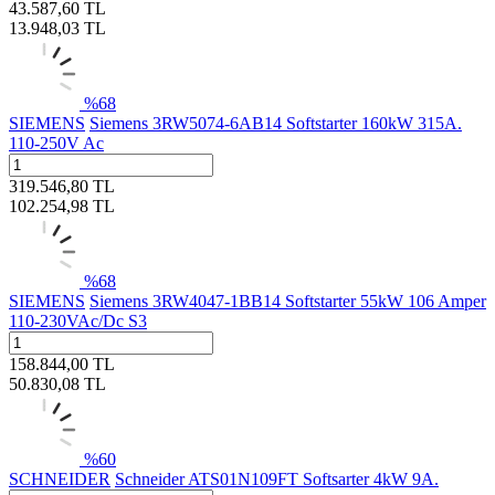
43.587,60
TL
13.948,03
TL
%
68
SIEMENS
Siemens 3RW5074-6AB14 Softstarter 160kW 315A.
110-250V Ac
319.546,80
TL
102.254,98
TL
%
68
SIEMENS
Siemens 3RW4047-1BB14 Softstarter 55kW 106 Amper
110-230VAc/Dc S3
158.844,00
TL
50.830,08
TL
%
60
SCHNEIDER
Schneider ATS01N109FT Softsarter 4kW 9A.