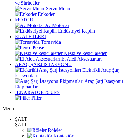
ve Sürücüler
Servo Motor
Enkoder
MOTOR
Ac Motorlar
Endüstriyel Kaplin
EL ALETLERİ
Tornavida
Pense
Keski ve kesici aletler
El Aleti Aksesuarları
ARAÇ ŞARJ İSTASYONU
Elektrikli Araç Şarj
İstasyonları
Araç Şarj İstasyonu
Ekipmanları
JENARATÖR & UPS
Piller
Menü
ŞALT
ŞALT
Röleler
Kontaktör