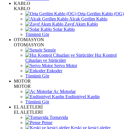
KABLO
KABLO
Orta Gerilim Kablo (OG)
Alçak Gerilim Kablo
Zayıf Akım Kablo
Solar Kablo
Tümünü Gör
OTOMASYON
OTOMASYON
Sensör
Hız Kontrol
Cihazları ve Sürücüler
Servo Motor
Enkoder
Tümünü Gör
MOTOR
MOTOR
Ac Motorlar
Endüstriyel Kaplin
Tümünü Gör
EL ALETLERİ
EL ALETLERİ
Tornavida
Pense
Keski ve kesici aletler