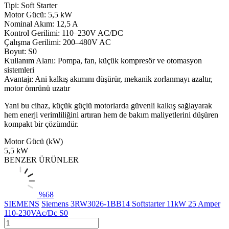
Tipi: Soft Starter
Motor Gücü: 5,5 kW
Nominal Akım: 12,5 A
Kontrol Gerilimi: 110–230V AC/DC
Çalışma Gerilimi: 200–480V AC
Boyut: S0
Kullanım Alanı: Pompa, fan, küçük kompresör ve otomasyon
sistemleri
Avantajı: Ani kalkış akımını düşürür, mekanik zorlanmayı azaltır,
motor ömrünü uzatır
Yani bu cihaz, küçük güçlü motorlarda güvenli kalkış sağlayarak
hem enerji verimliliğini artıran hem de bakım maliyetlerini düşüren
kompakt bir çözümdür.
Motor Gücü (kW)
5,5 kW
BENZER ÜRÜNLER
%
68
SIEMENS
Siemens 3RW3026-1BB14 Softstarter 11kW 25 Amper
110-230VAc/Dc S0