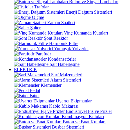
Buton ve Sinyal Lambaları
Trafolar
Enerji Dağıtım Sistemleri
Ölçme
Zaman Saatleri
Şalter
Vinç Kumanda Kutuları
Şönt Reaktör
Harmonik Filtre
Yumuşak Yolverici
Parafudr
Kondansatörler
Şalt Haberleşme
ELEKTRİK
Sarf Malzemeleri
Alarm Sistemleri
Klemensler
Pedal
Isıtıcı
Uyarıcı Ekipmanlar
Kablo Makarası
Endüstriyel Fiş ve Prizler
Kombinasyon Kutuları
Buton ve Buat Kutuları
Busbar Sistemleri