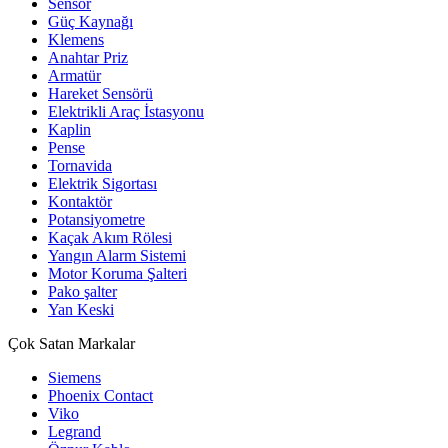
Sensör
Güç Kaynağı
Klemens
Anahtar Priz
Armatür
Hareket Sensörü
Elektrikli Araç İstasyonu
Kaplin
Pense
Tornavida
Elektrik Sigortası
Kontaktör
Potansiyometre
Kaçak Akım Rölesi
Yangın Alarm Sistemi
Motor Koruma Şalteri
Pako şalter
Yan Keski
Çok Satan Markalar
Siemens
Phoenix Contact
Viko
Legrand