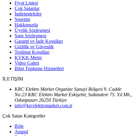
Fiyat Listesi
Çok Satanlar
İndirimdekiler
Sepetim
Hakkımızda
Üyelik Sözleşmesi
Satış Sözleşmesi
Garanti ve İade Koşulları
Gizlilik ve Güvenlik
Teslimat Koşulları
KVKK Metni
Video Galeri
Bilgi Toplumu Hizmetleri
İLETİŞİM
KRC Elektro Market Organize Sanayi Bölgesi 9. Cadde
No:23 KRC Elektro Market Eskişehir, Sultandere 75. Yıl Mh.,
Odunpazarı 26250 Türkiye
info@krcelektromarket.com.tr
Çok Satan Kategoriler
Röle
Ampul