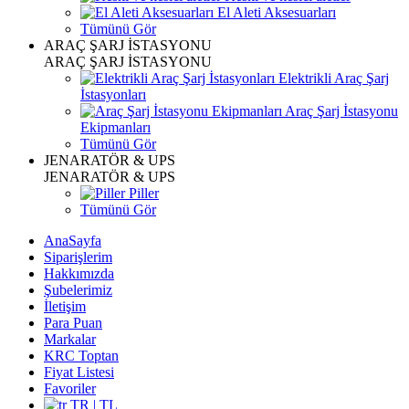
El Aleti Aksesuarları
Tümünü Gör
ARAÇ ŞARJ İSTASYONU
ARAÇ ŞARJ İSTASYONU
Elektrikli Araç Şarj
İstasyonları
Araç Şarj İstasyonu
Ekipmanları
Tümünü Gör
JENARATÖR & UPS
JENARATÖR & UPS
Piller
Tümünü Gör
AnaSayfa
Siparişlerim
Hakkımızda
Şubelerimiz
İletişim
Para Puan
Markalar
KRC Toptan
Fiyat Listesi
Favoriler
TR | TL