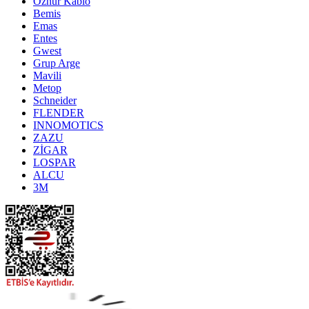
Öznur Kablo
Bemis
Emas
Entes
Gwest
Grup Arge
Mavili
Metop
Schneider
FLENDER
INNOMOTICS
ZAZU
ZİGAR
LOSPAR
ALCU
3M