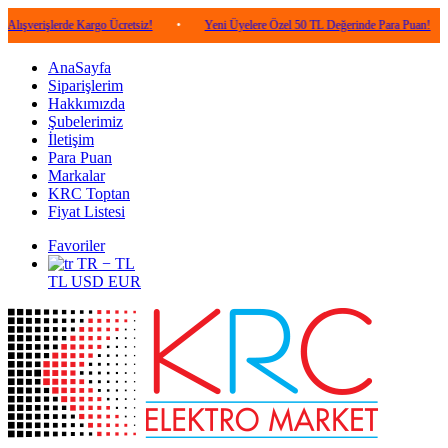
lerde Kargo Ücretsiz!
•
Yeni Üyelere Özel 50 TL Değerinde Para Puan!
•
5.0
AnaSayfa
Siparişlerim
Hakkımızda
Şubelerimiz
İletişim
Para Puan
Markalar
KRC Toptan
Fiyat Listesi
Favoriler
TR − TL
TL
USD
EUR