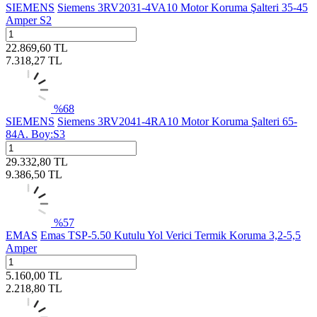
SIEMENS
Siemens 3RV2031-4VA10 Motor Koruma Şalteri 35-45
Amper S2
22.869,60
TL
7.318,27
TL
%
68
SIEMENS
Siemens 3RV2041-4RA10 Motor Koruma Şalteri 65-
84A. Boy:S3
29.332,80
TL
9.386,50
TL
%
57
EMAS
Emas TSP-5.50 Kutulu Yol Verici Termik Koruma 3,2-5,5
Amper
5.160,00
TL
2.218,80
TL