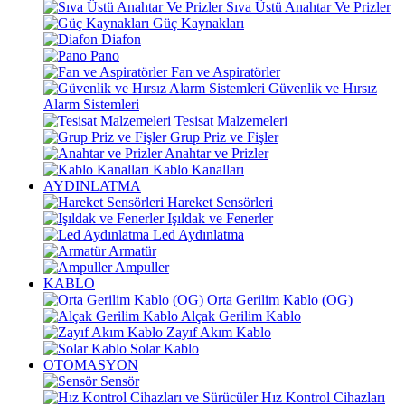
Sıva Üstü Anahtar Ve Prizler
Güç Kaynakları
Diafon
Pano
Fan ve Aspiratörler
Güvenlik ve Hırsız
Alarm Sistemleri
Tesisat Malzemeleri
Grup Priz ve Fişler
Anahtar ve Prizler
Kablo Kanalları
AYDINLATMA
Hareket Sensörleri
Işıldak ve Fenerler
Led Aydınlatma
Armatür
Ampuller
KABLO
Orta Gerilim Kablo (OG)
Alçak Gerilim Kablo
Zayıf Akım Kablo
Solar Kablo
OTOMASYON
Sensör
Hız Kontrol Cihazları