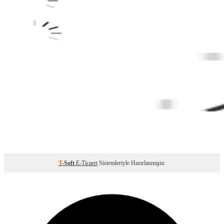
T
-Soft
E-Ticaret
Sistemleriyle Hazırlanmıştır.