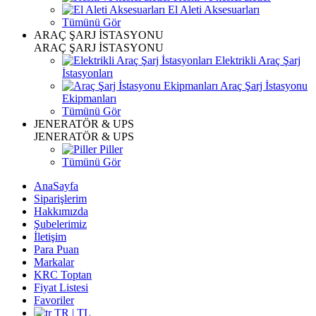
El Aleti Aksesuarları
Tümünü Gör
ARAÇ ŞARJ İSTASYONU
ARAÇ ŞARJ İSTASYONU
Elektrikli Araç Şarj
İstasyonları
Araç Şarj İstasyonu
Ekipmanları
Tümünü Gör
JENERATÖR & UPS
JENERATÖR & UPS
Piller
Tümünü Gör
AnaSayfa
Siparişlerim
Hakkımızda
Şubelerimiz
İletişim
Para Puan
Markalar
KRC Toptan
Fiyat Listesi
Favoriler
TR | TL