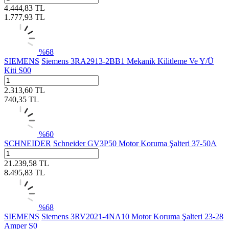
4.444,83
TL
1.777,93
TL
%
68
SIEMENS
Siemens 3RA2913-2BB1 Mekanik Kilitleme Ve Y/Ü
Kiti S00
2.313,60
TL
740,35
TL
%
60
SCHNEIDER
Schneider GV3P50 Motor Koruma Şalteri 37-50A
21.239,58
TL
8.495,83
TL
%
68
SIEMENS
Siemens 3RV2021-4NA10 Motor Koruma Şalteri 23-28
Amper S0