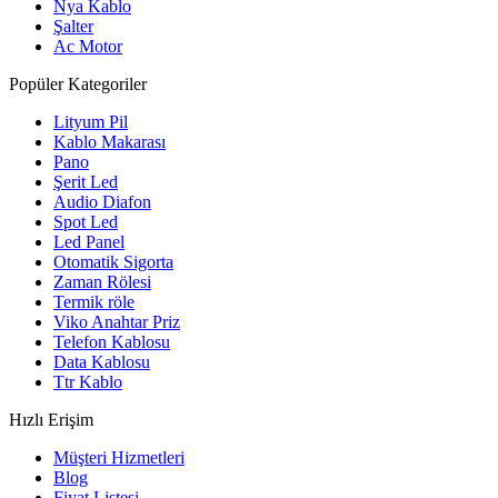
Nya Kablo
Şalter
Ac Motor
Popüler Kategoriler
Lityum Pil
Kablo Makarası
Pano
Şerit Led
Audio Diafon
Spot Led
Led Panel
Otomatik Sigorta
Zaman Rölesi
Termik röle
Viko Anahtar Priz
Telefon Kablosu
Data Kablosu
Ttr Kablo
Hızlı Erişim
Müşteri Hizmetleri
Blog
Fiyat Listesi