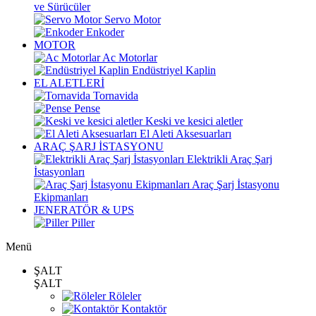
ve Sürücüler
Servo Motor
Enkoder
MOTOR
Ac Motorlar
Endüstriyel Kaplin
EL ALETLERİ
Tornavida
Pense
Keski ve kesici aletler
El Aleti Aksesuarları
ARAÇ ŞARJ İSTASYONU
Elektrikli Araç Şarj
İstasyonları
Araç Şarj İstasyonu
Ekipmanları
JENERATÖR & UPS
Piller
Menü
ŞALT
ŞALT
Röleler
Kontaktör