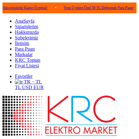
lerde Kargo Ücretsiz!
•
Yeni Üyelere Özel 50 TL Değerinde Para Puan!
•
5.0
AnaSayfa
Siparişlerim
Hakkımızda
Şubelerimiz
İletişim
Para Puan
Markalar
KRC Toptan
Fiyat Listesi
Favoriler
TR − TL
TL
USD
EUR