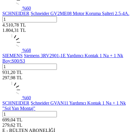
%
60
SCHNEIDER
Schneider GV2ME08 Motor Koruma Şalteri 2.5-4A.
4.510,78
TL
1.804,31
TL
%
68
SIEMENS
Siemens 3RV2901-1E Yardımcı Kontak 1 Na + 1 Nk
Boy:S00/S3
931,20
TL
297,98
TL
%
60
SCHNEIDER
Schneider GVAN11 Yardımcı Kontak 1 Na + 1 Nk
"Sol Yan Montaj"
699,04
TL
279,62
TL
E - BÜLTEN ABONELİĞİ