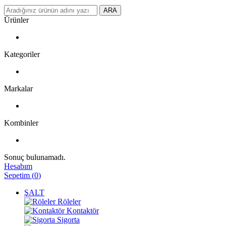
ARA
Ürünler
Kategoriler
Markalar
Kombinler
Sonuç bulunamadı.
Hesabım
Sepetim
(
0
)
ŞALT
Röleler
Kontaktör
Sigorta