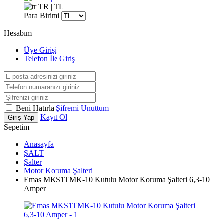
TR | TL
Para Birimi
Hesabım
Üye Girişi
Telefon İle Giriş
Beni Hatırla
Şifremi Unuttum
Kayıt Ol
Giriş Yap
Sepetim
Anasayfa
ŞALT
Şalter
Motor Koruma Şalteri
Emas MKS1TMK-10 Kutulu Motor Koruma Şalteri 6,3-10
Amper