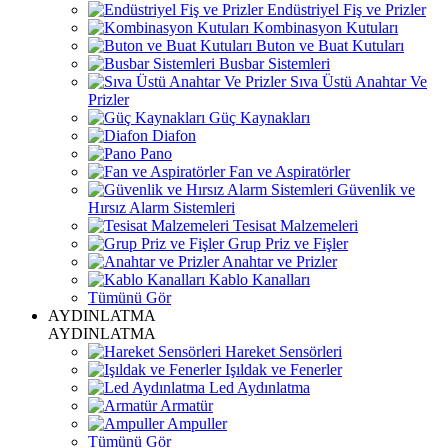
Endüstriyel Fiş ve Prizler
Kombinasyon Kutuları
Buton ve Buat Kutuları
Busbar Sistemleri
Sıva Üstü Anahtar Ve
Prizler
Güç Kaynakları
Diafon
Pano
Fan ve Aspiratörler
Güvenlik ve
Hırsız Alarm Sistemleri
Tesisat Malzemeleri
Grup Priz ve Fişler
Anahtar ve Prizler
Kablo Kanalları
Tümünü Gör
AYDINLATMA
AYDINLATMA
Hareket Sensörleri
Işıldak ve Fenerler
Led Aydınlatma
Armatür
Ampuller
Tümünü Gör