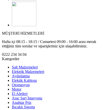
MÜŞTERİ HİZMETLERİ
Hafta içi 08:15 - 18:15 / Cumartesi 09:00 - 16:00 arası merak
ettiğiniz tüm sorular ve siparişleriniz için ulaşabilirsiniz.
0222 234 34 04
Kategoriler
Şalt Malzemeleri
Elektrik Malzemeleri
Aydınlatma
Elektik Kablosu
Otomasyon
Motor
El Aletleri
Araç Şarj İstasyonu
Anahtar Priz
Bıçaklı Sigorta