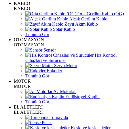
KABLO
KABLO
Orta Gerilim Kablo (OG)
Alçak Gerilim Kablo
Zayıf Akım Kablo
Solar Kablo
Tümünü Gör
OTOMASYON
OTOMASYON
Sensör
Hız Kontrol
Cihazları ve Sürücüler
Servo Motor
Enkoder
Tümünü Gör
MOTOR
MOTOR
Ac Motorlar
Endüstriyel Kaplin
Tümünü Gör
EL ALETLERİ
EL ALETLERİ
Tornavida
Pense
Keski ve kesici aletler