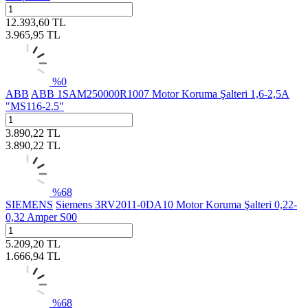
12.393,60
TL
3.965,95
TL
%
0
ABB
ABB 1SAM250000R1007 Motor Koruma Şalteri 1,6-2,5A
"MS116-2.5"
3.890,22
TL
3.890,22
TL
%
68
SIEMENS
Siemens 3RV2011-0DA10 Motor Koruma Şalteri 0,22-
0,32 Amper S00
5.209,20
TL
1.666,94
TL
%
68