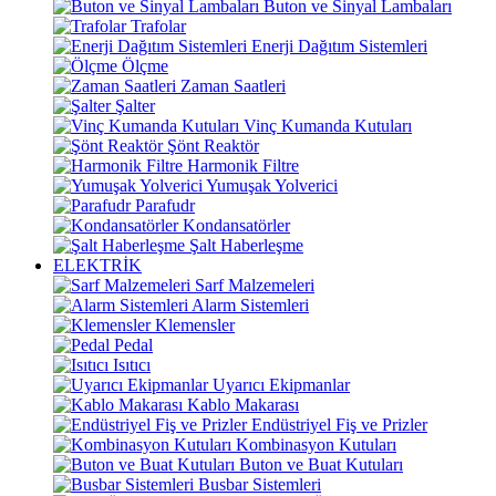
Buton ve Sinyal Lambaları
Trafolar
Enerji Dağıtım Sistemleri
Ölçme
Zaman Saatleri
Şalter
Vinç Kumanda Kutuları
Şönt Reaktör
Harmonik Filtre
Yumuşak Yolverici
Parafudr
Kondansatörler
Şalt Haberleşme
ELEKTRİK
Sarf Malzemeleri
Alarm Sistemleri
Klemensler
Pedal
Isıtıcı
Uyarıcı Ekipmanlar
Kablo Makarası
Endüstriyel Fiş ve Prizler
Kombinasyon Kutuları
Buton ve Buat Kutuları
Busbar Sistemleri