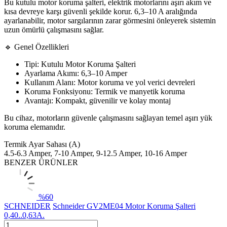
Bu kutulu motor koruma şalteri, elektrik motorlarını aşırı akım ve
kısa devreye karşı güvenli şekilde korur. 6,3–10 A aralığında
ayarlanabilir, motor sargılarının zarar görmesini önleyerek sistemin
uzun ömürlü çalışmasını sağlar.
🔹 Genel Özellikleri
Tipi: Kutulu Motor Koruma Şalteri
Ayarlama Akımı: 6,3–10 Amper
Kullanım Alanı: Motor koruma ve yol verici devreleri
Koruma Fonksiyonu: Termik ve manyetik koruma
Avantajı: Kompakt, güvenilir ve kolay montaj
Bu cihaz, motorların güvenle çalışmasını sağlayan temel aşırı yük
koruma elemanıdır.
Termik Ayar Sahası (A)
4.5-6.3 Amper, 7-10 Amper, 9-12.5 Amper, 10-16 Amper
BENZER ÜRÜNLER
%
60
SCHNEIDER
Schneider GV2ME04 Motor Koruma Şalteri
0,40..0,63A.