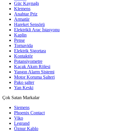
Güç Kaynağı
Klemens
Anahtar Priz
Armatür
Hareket Sensörü
Elektrikli Araç İstasyonu
Kaplin
Pense
Tornavida
Elektrik Sigortası
Kontaktör
Potansiyometre
Kaçak Akım Rölesi
Yangın Alarm Sistemi
Motor Koruma Şalteri
Pako şalter
Yan Keski
Çok Satan Markalar
Siemens
Phoenix Contact
Viko
Legrand
Öznur Kablo