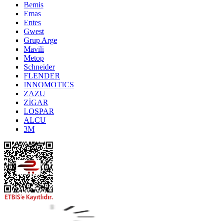
Bemis
Emas
Entes
Gwest
Grup Arge
Mavili
Metop
Schneider
FLENDER
INNOMOTICS
ZAZU
ZİGAR
LOSPAR
ALCU
3M