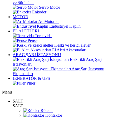
ve Sürücüler
Servo Motor
Enkoder
MOTOR
Ac Motorlar
Endüstriyel Kaplin
EL ALETLERİ
Tornavida
Pense
Keski ve kesici aletler
El Aleti Aksesuarları
ARAÇ ŞARJ İSTASYONU
Elektrikli Araç Şarj
İstasyonları
Araç Şarj İstasyonu
Ekipmanları
JENERATÖR & UPS
Piller
Menü
ŞALT
ŞALT
Röleler
Kontaktör