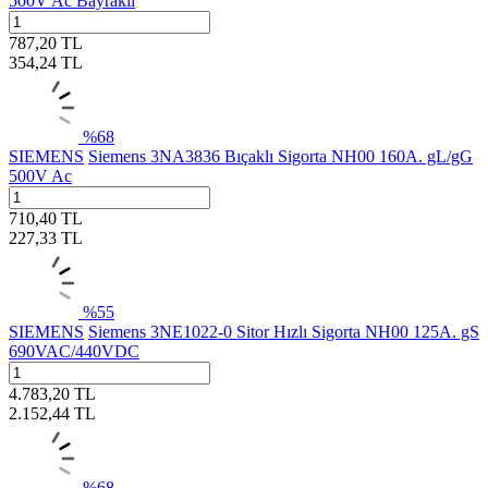
500V Ac Bayraklı
787,20
TL
354,24
TL
%
68
SIEMENS
Siemens 3NA3836 Bıçaklı Sigorta NH00 160A. gL/gG
500V Ac
710,40
TL
227,33
TL
%
55
SIEMENS
Siemens 3NE1022-0 Sitor Hızlı Sigorta NH00 125A. gS
690VAC/440VDC
4.783,20
TL
2.152,44
TL
%
68