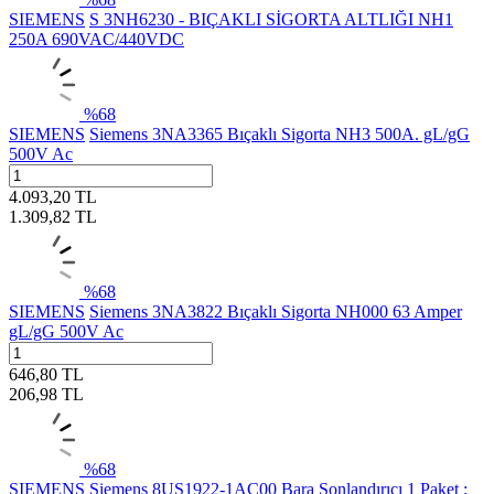
SIEMENS
S 3NH6230 - BIÇAKLI SİGORTA ALTLIĞI NH1
250A 690VAC/440VDC
%
68
SIEMENS
Siemens 3NA3365 Bıçaklı Sigorta NH3 500A. gL/gG
500V Ac
4.093,20
TL
1.309,82
TL
%
68
SIEMENS
Siemens 3NA3822 Bıçaklı Sigorta NH000 63 Amper
gL/gG 500V Ac
646,80
TL
206,98
TL
%
68
SIEMENS
Siemens 8US1922-1AC00 Bara Sonlandırıcı 1 Paket :