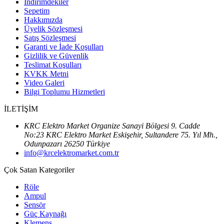
İndirimdekiler
Sepetim
Hakkımızda
Üyelik Sözleşmesi
Satış Sözleşmesi
Garanti ve İade Koşulları
Gizlilik ve Güvenlik
Teslimat Koşulları
KVKK Metni
Video Galeri
Bilgi Toplumu Hizmetleri
İLETİŞİM
KRC Elektro Market Organize Sanayi Bölgesi 9. Cadde
No:23 KRC Elektro Market Eskişehir, Sultandere 75. Yıl Mh.,
Odunpazarı 26250 Türkiye
info@krcelektromarket.com.tr
Çok Satan Kategoriler
Röle
Ampul
Sensör
Güç Kaynağı
Klemens