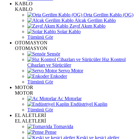
KABLO
KABLO
Orta Gerilim Kablo (OG)
Alçak Gerilim Kablo
Zayıf Akım Kablo
Solar Kablo
Tümünü Gör
OTOMASYON
OTOMASYON
Sensör
Hız Kontrol
Cihazları ve Sürücüler
Servo Motor
Enkoder
Tümünü Gör
MOTOR
MOTOR
Ac Motorlar
Endüstriyel Kaplin
Tümünü Gör
EL ALETLERİ
EL ALETLERİ
Tornavida
Pense
Keski ve kesici aletler