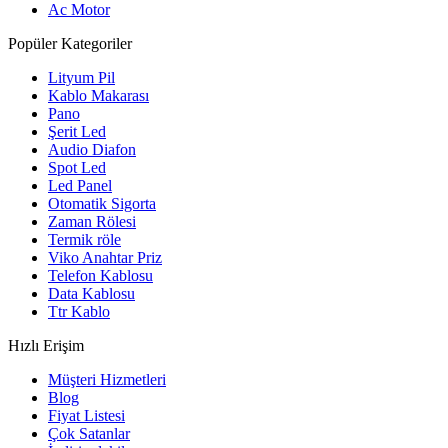
Ac Motor
Popüler Kategoriler
Lityum Pil
Kablo Makarası
Pano
Şerit Led
Audio Diafon
Spot Led
Led Panel
Otomatik Sigorta
Zaman Rölesi
Termik röle
Viko Anahtar Priz
Telefon Kablosu
Data Kablosu
Ttr Kablo
Hızlı Erişim
Müşteri Hizmetleri
Blog
Fiyat Listesi
Çok Satanlar