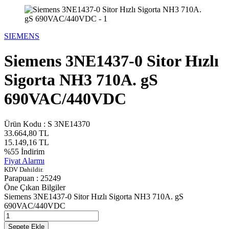
SIEMENS
Siemens 3NE1437-0 Sitor Hızlı
Sigorta NH3 710A. gS
690VAC/440VDC
Ürün Kodu :
S 3NE14370
33.664,80
TL
15.149,16
TL
%
55
İndirim
Fiyat Alarmı
KDV Dahildir.
Parapuan :
25249
Öne Çıkan Bilgiler
Siemens 3NE1437-0 Sitor Hızlı Sigorta NH3 710A. gS
690VAC/440VDC
Sepete Ekle