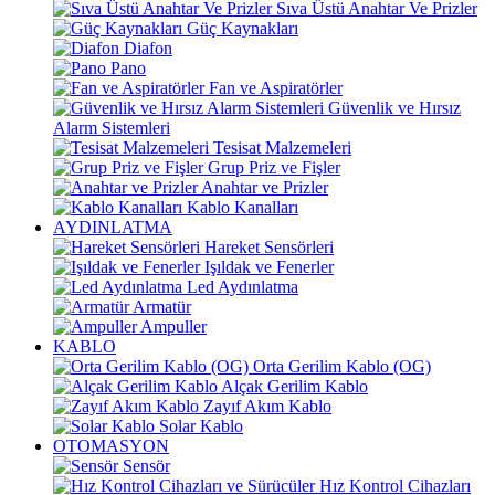
Sıva Üstü Anahtar Ve Prizler
Güç Kaynakları
Diafon
Pano
Fan ve Aspiratörler
Güvenlik ve Hırsız
Alarm Sistemleri
Tesisat Malzemeleri
Grup Priz ve Fişler
Anahtar ve Prizler
Kablo Kanalları
AYDINLATMA
Hareket Sensörleri
Işıldak ve Fenerler
Led Aydınlatma
Armatür
Ampuller
KABLO
Orta Gerilim Kablo (OG)
Alçak Gerilim Kablo
Zayıf Akım Kablo
Solar Kablo
OTOMASYON
Sensör
Hız Kontrol Cihazları