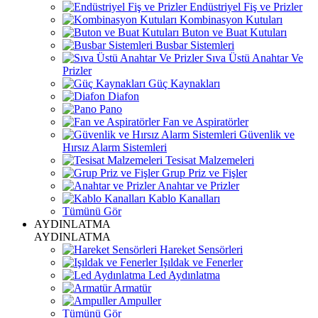
Endüstriyel Fiş ve Prizler
Kombinasyon Kutuları
Buton ve Buat Kutuları
Busbar Sistemleri
Sıva Üstü Anahtar Ve
Prizler
Güç Kaynakları
Diafon
Pano
Fan ve Aspiratörler
Güvenlik ve
Hırsız Alarm Sistemleri
Tesisat Malzemeleri
Grup Priz ve Fişler
Anahtar ve Prizler
Kablo Kanalları
Tümünü Gör
AYDINLATMA
AYDINLATMA
Hareket Sensörleri
Işıldak ve Fenerler
Led Aydınlatma
Armatür
Ampuller
Tümünü Gör