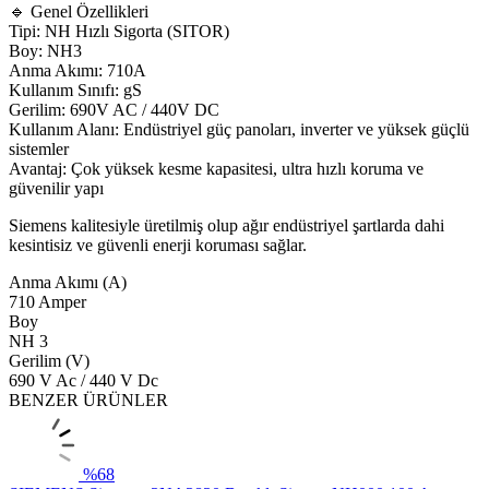
🔹 Genel Özellikleri
Tipi: NH Hızlı Sigorta (SITOR)
Boy: NH3
Anma Akımı: 710A
Kullanım Sınıfı: gS
Gerilim: 690V AC / 440V DC
Kullanım Alanı: Endüstriyel güç panoları, inverter ve yüksek güçlü
sistemler
Avantaj: Çok yüksek kesme kapasitesi, ultra hızlı koruma ve
güvenilir yapı
Siemens
kalitesiyle üretilmiş olup ağır endüstriyel şartlarda dahi
kesintisiz ve güvenli enerji koruması sağlar.
Anma Akımı (A)
710 Amper
Boy
NH 3
Gerilim (V)
690 V Ac / 440 V Dc
BENZER ÜRÜNLER
%
68