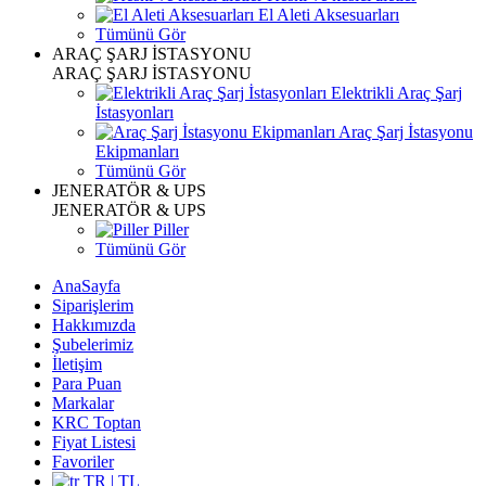
El Aleti Aksesuarları
Tümünü Gör
ARAÇ ŞARJ İSTASYONU
ARAÇ ŞARJ İSTASYONU
Elektrikli Araç Şarj
İstasyonları
Araç Şarj İstasyonu
Ekipmanları
Tümünü Gör
JENERATÖR & UPS
JENERATÖR & UPS
Piller
Tümünü Gör
AnaSayfa
Siparişlerim
Hakkımızda
Şubelerimiz
İletişim
Para Puan
Markalar
KRC Toptan
Fiyat Listesi
Favoriler
TR | TL