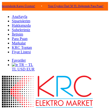
de Kargo Ücretsiz!
•
Yeni Üyelere Özel 50 TL Değerinde Para Puan!
•
5.000 
AnaSayfa
Siparişlerim
Hakkımızda
Şubelerimiz
İletişim
Para Puan
Markalar
KRC Toptan
Fiyat Listesi
Favoriler
TR − TL
TL
USD
EUR