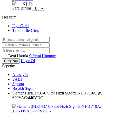
TR | TL
Para Birimi
Hesabım
Üye Girişi
Telefon İle Giriş
Beni Hatırla
Şifremi Unuttum
Kayıt Ol
Giriş Yap
Sepetim
Anasayfa
ŞALT
Sigorta
Bıçaklı Sigorta
Siemens 3NE1437-0 Sitor Hızlı Sigorta NH3 710A. gS
690VAC/440VDC