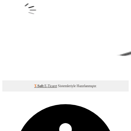
T
-Soft
E-Ticaret
Sistemleriyle Hazırlanmıştır.