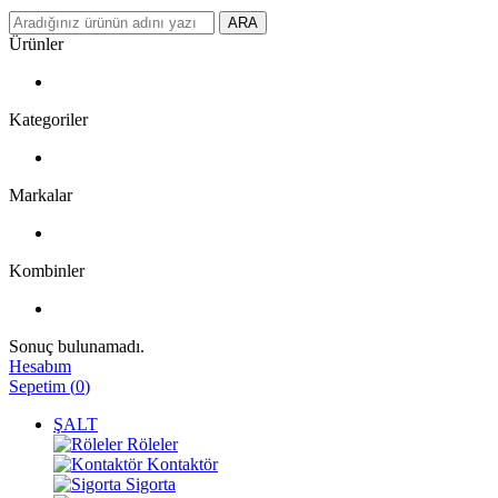
ARA
Ürünler
Kategoriler
Markalar
Kombinler
Sonuç bulunamadı.
Hesabım
Sepetim
(
0
)
ŞALT
Röleler
Kontaktör
Sigorta