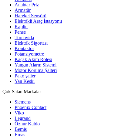
Anahtar Priz
Armatür
Hareket Sensörü
Elektrikli Araç İstasyonu
Kaplin
Pense
Tornavida
Elektrik Sigortası
Kontaktör
Potansiyometre
Kaçak Akım Rölesi
Yangın Alarm Sistemi
Motor Koruma Şalteri
Pako şalter
Yan Keski
Çok Satan Markalar
Siemens
Phoenix Contact
Viko
Legrand
Öznur Kablo
Bemis
Emas