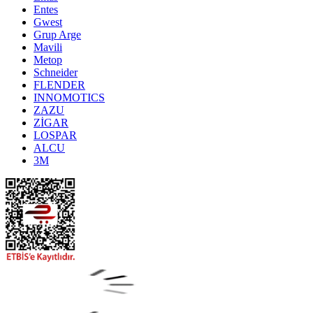
Entes
Gwest
Grup Arge
Mavili
Metop
Schneider
FLENDER
INNOMOTICS
ZAZU
ZİGAR
LOSPAR
ALCU
3M