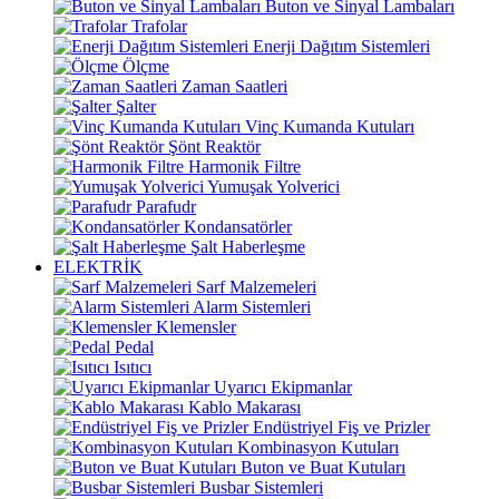
Buton ve Sinyal Lambaları
Trafolar
Enerji Dağıtım Sistemleri
Ölçme
Zaman Saatleri
Şalter
Vinç Kumanda Kutuları
Şönt Reaktör
Harmonik Filtre
Yumuşak Yolverici
Parafudr
Kondansatörler
Şalt Haberleşme
ELEKTRİK
Sarf Malzemeleri
Alarm Sistemleri
Klemensler
Pedal
Isıtıcı
Uyarıcı Ekipmanlar
Kablo Makarası
Endüstriyel Fiş ve Prizler
Kombinasyon Kutuları
Buton ve Buat Kutuları
Busbar Sistemleri