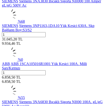
SIEMENS
Siemens 3NA3830 Bıçaklı Sigorta NH000 100 Amper
gL/gG 500V Ac
%
68
SIEMENS
Siemens 3NP1163-1DA10 Yük Kesici 630A. Skp
Bağlantı Boy:S3/S2
31.045,20
TL
9.934,46
TL
%
0
ABB
ABB 1SCA105016R1001 Yük Kesici 100A. Milli
Sarı/Kırmızı
6.858,50
TL
6.858,50
TL
%
55
SIEMENS
Siemens 3NA6830 Bıçaklı Sigorta NH00 100A. gL/gG