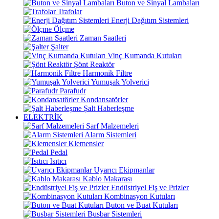
Buton ve Sinyal Lambaları
Trafolar
Enerji Dağıtım Sistemleri
Ölçme
Zaman Saatleri
Şalter
Vinç Kumanda Kutuları
Şönt Reaktör
Harmonik Filtre
Yumuşak Yolverici
Parafudr
Kondansatörler
Şalt Haberleşme
ELEKTRİK
Sarf Malzemeleri
Alarm Sistemleri
Klemensler
Pedal
Isıtıcı
Uyarıcı Ekipmanlar
Kablo Makarası
Endüstriyel Fiş ve Prizler
Kombinasyon Kutuları
Buton ve Buat Kutuları
Busbar Sistemleri