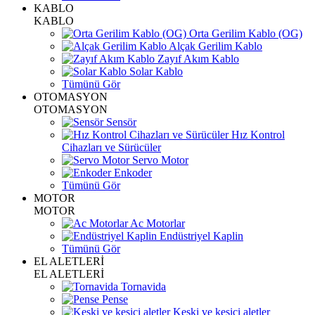
KABLO
KABLO
Orta Gerilim Kablo (OG)
Alçak Gerilim Kablo
Zayıf Akım Kablo
Solar Kablo
Tümünü Gör
OTOMASYON
OTOMASYON
Sensör
Hız Kontrol
Cihazları ve Sürücüler
Servo Motor
Enkoder
Tümünü Gör
MOTOR
MOTOR
Ac Motorlar
Endüstriyel Kaplin
Tümünü Gör
EL ALETLERİ
EL ALETLERİ
Tornavida
Pense
Keski ve kesici aletler