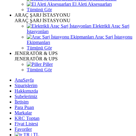
El Aleti Aksesuarları
Tümünü Gör
ARAÇ ŞARJ İSTASYONU
ARAÇ ŞARJ İSTASYONU
Elektrikli Araç Şarj
İstasyonları
Araç Şarj İstasyonu
Ekipmanları
Tümünü Gör
JENERATÖR & UPS
JENERATÖR & UPS
Piller
Tümünü Gör
AnaSayfa
Siparişlerim
Hakkımızda
Şubelerimiz
İletişim
Para Puan
Markalar
KRC Toptan
Fiyat Listesi
Favoriler
TR | TL