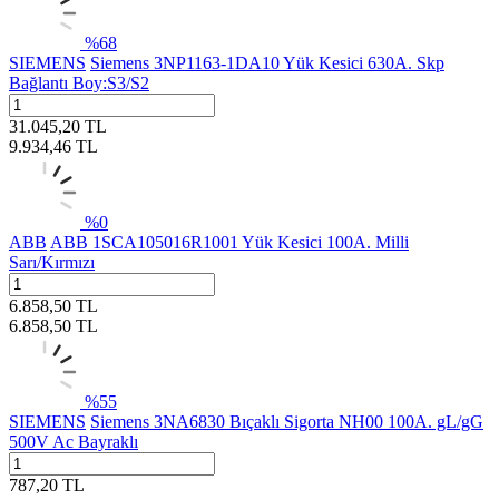
%
68
SIEMENS
Siemens 3NP1163-1DA10 Yük Kesici 630A. Skp
Bağlantı Boy:S3/S2
31.045,20
TL
9.934,46
TL
%
0
ABB
ABB 1SCA105016R1001 Yük Kesici 100A. Milli
Sarı/Kırmızı
6.858,50
TL
6.858,50
TL
%
55
SIEMENS
Siemens 3NA6830 Bıçaklı Sigorta NH00 100A. gL/gG
500V Ac Bayraklı
787,20
TL