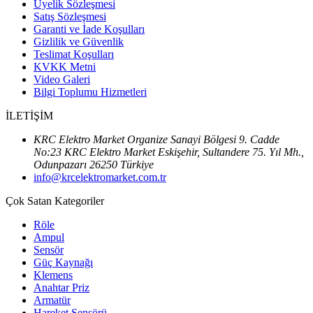
Üyelik Sözleşmesi
Satış Sözleşmesi
Garanti ve İade Koşulları
Gizlilik ve Güvenlik
Teslimat Koşulları
KVKK Metni
Video Galeri
Bilgi Toplumu Hizmetleri
İLETİŞİM
KRC Elektro Market Organize Sanayi Bölgesi 9. Cadde
No:23 KRC Elektro Market Eskişehir, Sultandere 75. Yıl Mh.,
Odunpazarı 26250 Türkiye
info@krcelektromarket.com.tr
Çok Satan Kategoriler
Röle
Ampul
Sensör
Güç Kaynağı
Klemens
Anahtar Priz
Armatür
Hareket Sensörü