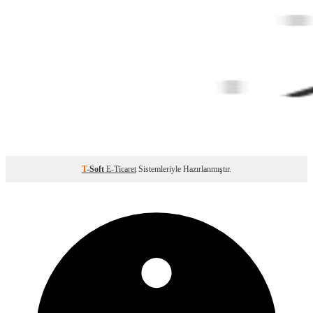
T
-Soft
E-Ticaret
Sistemleriyle Hazırlanmıştır.