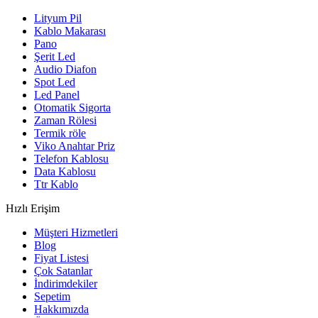
Lityum Pil
Kablo Makarası
Pano
Şerit Led
Audio Diafon
Spot Led
Led Panel
Otomatik Sigorta
Zaman Rölesi
Termik röle
Viko Anahtar Priz
Telefon Kablosu
Data Kablosu
Ttr Kablo
Hızlı Erişim
Müşteri Hizmetleri
Blog
Fiyat Listesi
Çok Satanlar
İndirimdekiler
Sepetim
Hakkımızda