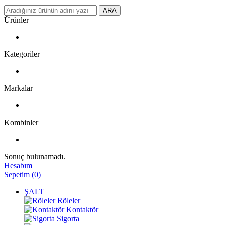
ARA
Ürünler
Kategoriler
Markalar
Kombinler
Sonuç bulunamadı.
Hesabım
Sepetim
(
0
)
ŞALT
Röleler
Kontaktör
Sigorta