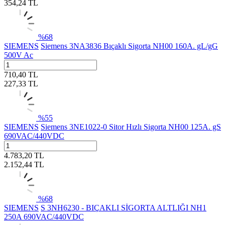
354,24
TL
%
68
SIEMENS
Siemens 3NA3836 Bıçaklı Sigorta NH00 160A. gL/gG
500V Ac
710,40
TL
227,33
TL
%
55
SIEMENS
Siemens 3NE1022-0 Sitor Hızlı Sigorta NH00 125A. gS
690VAC/440VDC
4.783,20
TL
2.152,44
TL
%
68
SIEMENS
S 3NH6230 - BIÇAKLI SİGORTA ALTLIĞI NH1
250A 690VAC/440VDC