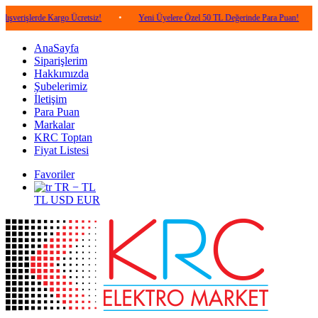
rde Kargo Ücretsiz!
•
Yeni Üyelere Özel 50 TL Değerinde Para Puan!
•
5.000
AnaSayfa
Siparişlerim
Hakkımızda
Şubelerimiz
İletişim
Para Puan
Markalar
KRC Toptan
Fiyat Listesi
Favoriler
TR − TL
TL
USD
EUR