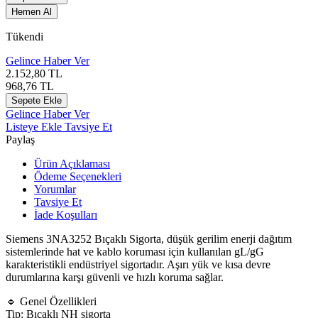
Hemen Al
Tükendi
Gelince Haber Ver
2.152,80
TL
968,76
TL
Sepete Ekle
Gelince Haber Ver
Listeye Ekle
Tavsiye Et
Paylaş
Ürün Açıklaması
Ödeme Seçenekleri
Yorumlar
Tavsiye Et
İade Koşulları
Siemens
3NA3252 Bıçaklı Sigorta, düşük gerilim enerji dağıtım
sistemlerinde hat ve kablo koruması için kullanılan gL/gG
karakteristikli endüstriyel sigortadır. Aşırı yük ve kısa devre
durumlarına karşı güvenli ve hızlı koruma sağlar.
🔹 Genel Özellikleri
Tip: Bıçaklı NH sigorta