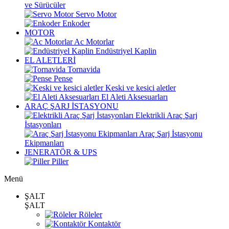
ve Sürücüler
Servo Motor
Enkoder
MOTOR
Ac Motorlar
Endüstriyel Kaplin
EL ALETLERİ
Tornavida
Pense
Keski ve kesici aletler
El Aleti Aksesuarları
ARAÇ ŞARJ İSTASYONU
Elektrikli Araç Şarj
İstasyonları
Araç Şarj İstasyonu
Ekipmanları
JENERATÖR & UPS
Piller
Menü
ŞALT
ŞALT
Röleler
Kontaktör