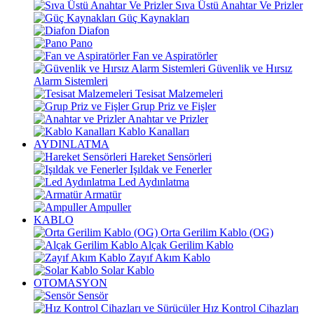
Sıva Üstü Anahtar Ve Prizler
Güç Kaynakları
Diafon
Pano
Fan ve Aspiratörler
Güvenlik ve Hırsız
Alarm Sistemleri
Tesisat Malzemeleri
Grup Priz ve Fişler
Anahtar ve Prizler
Kablo Kanalları
AYDINLATMA
Hareket Sensörleri
Işıldak ve Fenerler
Led Aydınlatma
Armatür
Ampuller
KABLO
Orta Gerilim Kablo (OG)
Alçak Gerilim Kablo
Zayıf Akım Kablo
Solar Kablo
OTOMASYON
Sensör
Hız Kontrol Cihazları