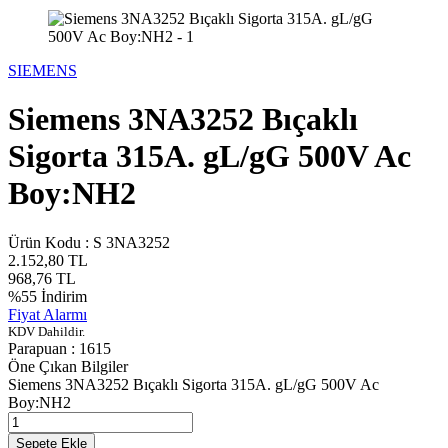
SIEMENS
Siemens 3NA3252 Bıçaklı
Sigorta 315A. gL/gG 500V Ac
Boy:NH2
Ürün Kodu :
S 3NA3252
2.152,80
TL
968,76
TL
%
55
İndirim
Fiyat Alarmı
KDV Dahildir.
Parapuan :
1615
Öne Çıkan Bilgiler
Siemens 3NA3252 Bıçaklı Sigorta 315A. gL/gG 500V Ac
Boy:NH2
Sepete Ekle