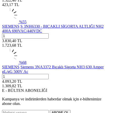
1.322,40
TL
423,17
TL
%
55
SIEMENS
S 3NH6330 - BIÇAKLI SİGORTA ALTLIĞI NH2
400A 690VAC/440VDC
3.830,40
TL
1.723,68
TL
%
68
SIEMENS
Siemens 3NA3372 Bıçaklı Sigorta NH3 630 Amper
gL/gG 500V Ac
4.093,20
TL
1.309,82
TL
E - BÜLTEN ABONELİĞİ
Kampanya ve indirimlerden haberdar olmak için e-bültenimize
abone olun.
ABONE OL