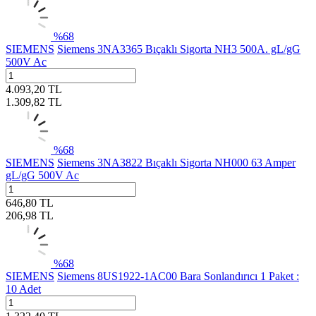
%
68
SIEMENS
Siemens 3NA3365 Bıçaklı Sigorta NH3 500A. gL/gG
500V Ac
4.093,20
TL
1.309,82
TL
%
68
SIEMENS
Siemens 3NA3822 Bıçaklı Sigorta NH000 63 Amper
gL/gG 500V Ac
646,80
TL
206,98
TL
%
68
SIEMENS
Siemens 8US1922-1AC00 Bara Sonlandırıcı 1 Paket :
10 Adet