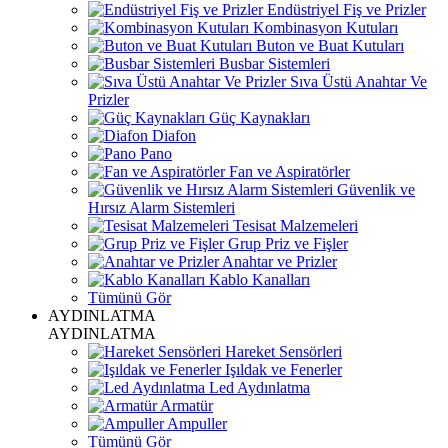
Endüstriyel Fiş ve Prizler
Kombinasyon Kutuları
Buton ve Buat Kutuları
Busbar Sistemleri
Sıva Üstü Anahtar Ve
Prizler
Güç Kaynakları
Diafon
Pano
Fan ve Aspiratörler
Güvenlik ve
Hırsız Alarm Sistemleri
Tesisat Malzemeleri
Grup Priz ve Fişler
Anahtar ve Prizler
Kablo Kanalları
Tümünü Gör
AYDINLATMA
AYDINLATMA
Hareket Sensörleri
Işıldak ve Fenerler
Led Aydınlatma
Armatür
Ampuller
Tümünü Gör