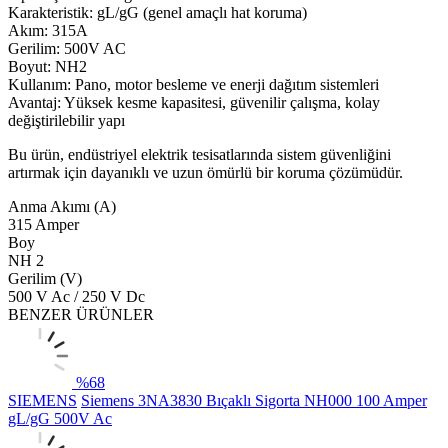
Karakteristik: gL/gG (genel amaçlı hat koruma)
Akım: 315A
Gerilim: 500V AC
Boyut: NH2
Kullanım: Pano, motor besleme ve enerji dağıtım sistemleri
Avantaj: Yüksek kesme kapasitesi, güvenilir çalışma, kolay
değiştirilebilir yapı
Bu ürün, endüstriyel elektrik tesisatlarında sistem güvenliğini
artırmak için dayanıklı ve uzun ömürlü bir koruma çözümüdür.
Anma Akımı (A)
315 Amper
Boy
NH 2
Gerilim (V)
500 V Ac / 250 V Dc
BENZER ÜRÜNLER
%
68
SIEMENS
Siemens 3NA3830 Bıçaklı Sigorta NH000 100 Amper
gL/gG 500V Ac