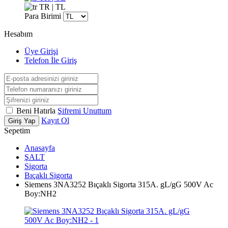
TR | TL
Para Birimi
Hesabım
Üye Girişi
Telefon İle Giriş
Beni Hatırla
Şifremi Unuttum
Kayıt Ol
Giriş Yap
Sepetim
Anasayfa
ŞALT
Sigorta
Bıçaklı Sigorta
Siemens 3NA3252 Bıçaklı Sigorta 315A. gL/gG 500V Ac
Boy:NH2