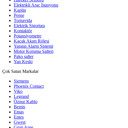
Elektrikli Araç İstasyonu
Kaplin
Pense
Tornavida
Elektrik Sigortası
Kontaktör
Potansiyometre
Kaçak Akım Rölesi
Yangın Alarm Sistemi
Motor Koruma Şalteri
Pako şalter
Yan Keski
Çok Satan Markalar
Siemens
Phoenix Contact
Viko
Legrand
Öznur Kablo
Bemis
Emas
Entes
Gwest
Grup Arge