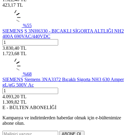
423,17
TL
%
55
SIEMENS
S 3NH6330 - BIÇAKLI SİGORTA ALTLIĞI NH2
400A 690VAC/440VDC
3.830,40
TL
1.723,68
TL
%
68
SIEMENS
Siemens 3NA3372 Bıçaklı Sigorta NH3 630 Amper
gL/gG 500V Ac
4.093,20
TL
1.309,82
TL
E - BÜLTEN ABONELİĞİ
Kampanya ve indirimlerden haberdar olmak için e-bültenimize
abone olun.
ABONE OL