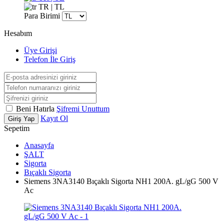
TR | TL
Para Birimi
Hesabım
Üye Girişi
Telefon İle Giriş
Beni Hatırla
Şifremi Unuttum
Kayıt Ol
Giriş Yap
Sepetim
Anasayfa
ŞALT
Sigorta
Bıçaklı Sigorta
Siemens 3NA3140 Bıçaklı Sigorta NH1 200A. gL/gG 500 V
Ac