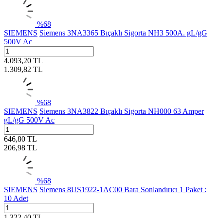
%
68
SIEMENS
Siemens 3NA3365 Bıçaklı Sigorta NH3 500A. gL/gG
500V Ac
4.093,20
TL
1.309,82
TL
%
68
SIEMENS
Siemens 3NA3822 Bıçaklı Sigorta NH000 63 Amper
gL/gG 500V Ac
646,80
TL
206,98
TL
%
68
SIEMENS
Siemens 8US1922-1AC00 Bara Sonlandırıcı 1 Paket :
10 Adet
1.322,40
TL