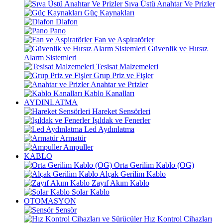
Sıva Üstü Anahtar Ve Prizler
Güç Kaynakları
Diafon
Pano
Fan ve Aspiratörler
Güvenlik ve Hırsız
Alarm Sistemleri
Tesisat Malzemeleri
Grup Priz ve Fişler
Anahtar ve Prizler
Kablo Kanalları
AYDINLATMA
Hareket Sensörleri
Işıldak ve Fenerler
Led Aydınlatma
Armatür
Ampuller
KABLO
Orta Gerilim Kablo (OG)
Alçak Gerilim Kablo
Zayıf Akım Kablo
Solar Kablo
OTOMASYON
Sensör
Hız Kontrol Cihazları