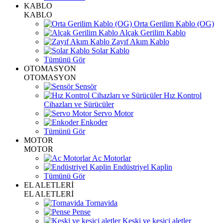
KABLO
KABLO
Orta Gerilim Kablo (OG)
Alçak Gerilim Kablo
Zayıf Akım Kablo
Solar Kablo
Tümünü Gör
OTOMASYON
OTOMASYON
Sensör
Hız Kontrol
Cihazları ve Sürücüler
Servo Motor
Enkoder
Tümünü Gör
MOTOR
MOTOR
Ac Motorlar
Endüstriyel Kaplin
Tümünü Gör
EL ALETLERİ
EL ALETLERİ
Tornavida
Pense
Keski ve kesici aletler