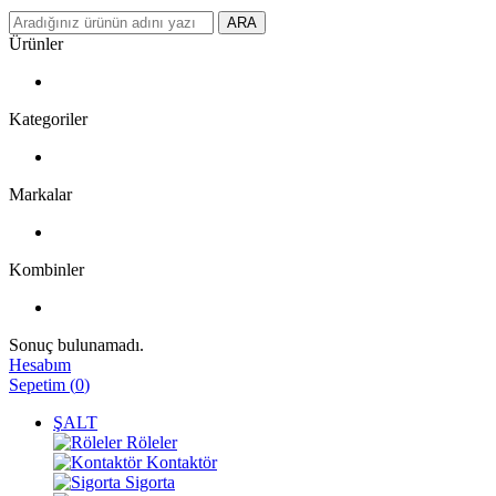
ARA
Ürünler
Kategoriler
Markalar
Kombinler
Sonuç bulunamadı.
Hesabım
Sepetim
(
0
)
ŞALT
Röleler
Kontaktör
Sigorta