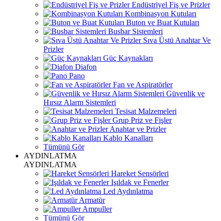
Endüstriyel Fiş ve Prizler
Kombinasyon Kutuları
Buton ve Buat Kutuları
Busbar Sistemleri
Sıva Üstü Anahtar Ve
Prizler
Güç Kaynakları
Diafon
Pano
Fan ve Aspiratörler
Güvenlik ve
Hırsız Alarm Sistemleri
Tesisat Malzemeleri
Grup Priz ve Fişler
Anahtar ve Prizler
Kablo Kanalları
Tümünü Gör
AYDINLATMA
AYDINLATMA
Hareket Sensörleri
Işıldak ve Fenerler
Led Aydınlatma
Armatür
Ampuller
Tümünü Gör