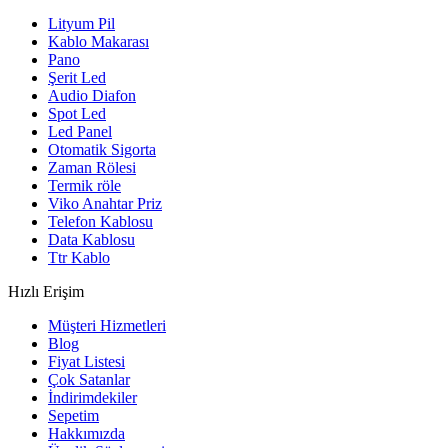
Lityum Pil
Kablo Makarası
Pano
Şerit Led
Audio Diafon
Spot Led
Led Panel
Otomatik Sigorta
Zaman Rölesi
Termik röle
Viko Anahtar Priz
Telefon Kablosu
Data Kablosu
Ttr Kablo
Hızlı Erişim
Müşteri Hizmetleri
Blog
Fiyat Listesi
Çok Satanlar
İndirimdekiler
Sepetim
Hakkımızda