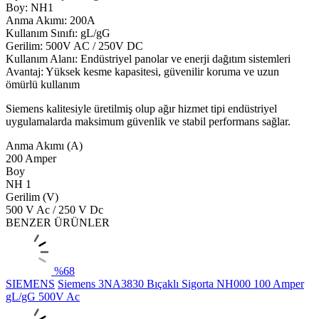
Boy: NH1
Anma Akımı: 200A
Kullanım Sınıfı: gL/gG
Gerilim: 500V AC / 250V DC
Kullanım Alanı: Endüstriyel panolar ve enerji dağıtım sistemleri
Avantaj: Yüksek kesme kapasitesi, güvenilir koruma ve uzun
ömürlü kullanım
Siemens kalitesiyle üretilmiş olup ağır hizmet tipi endüstriyel
uygulamalarda maksimum güvenlik ve stabil performans sağlar.
Anma Akımı (A)
200 Amper
Boy
NH 1
Gerilim (V)
500 V Ac / 250 V Dc
BENZER ÜRÜNLER
%
68
SIEMENS
Siemens 3NA3830 Bıçaklı Sigorta NH000 100 Amper
gL/gG 500V Ac