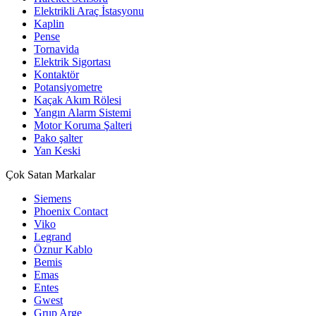
Elektrikli Araç İstasyonu
Kaplin
Pense
Tornavida
Elektrik Sigortası
Kontaktör
Potansiyometre
Kaçak Akım Rölesi
Yangın Alarm Sistemi
Motor Koruma Şalteri
Pako şalter
Yan Keski
Çok Satan Markalar
Siemens
Phoenix Contact
Viko
Legrand
Öznur Kablo
Bemis
Emas
Entes
Gwest
Grup Arge