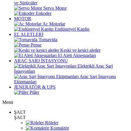
ve Sürücüler
Servo Motor
Enkoder
MOTOR
Ac Motorlar
Endüstriyel Kaplin
EL ALETLERİ
Tornavida
Pense
Keski ve kesici aletler
El Aleti Aksesuarları
ARAÇ ŞARJ İSTASYONU
Elektrikli Araç Şarj
İstasyonları
Araç Şarj İstasyonu
Ekipmanları
JENERATÖR & UPS
Piller
Menü
ŞALT
ŞALT
Röleler
Kontaktör