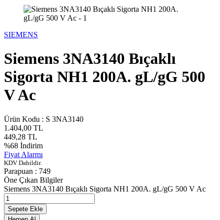
SIEMENS
Siemens 3NA3140 Bıçaklı
Sigorta NH1 200A. gL/gG 500
V Ac
Ürün Kodu :
S 3NA3140
1.404,00
TL
449,28
TL
%
68
İndirim
Fiyat Alarmı
KDV Dahildir.
Parapuan :
749
Öne Çıkan Bilgiler
Siemens 3NA3140 Bıçaklı Sigorta NH1 200A. gL/gG 500 V Ac
Sepete Ekle
Hemen Al