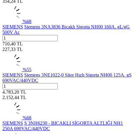
354,24
TL
%
68
SIEMENS
Siemens 3NA3836 Bıçaklı Sigorta NH00 160A. gL/gG
500V Ac
710,40
TL
227,33
TL
%
55
SIEMENS
Siemens 3NE1022-0 Sitor Hızlı Sigorta NH00 125A. gS
690VAC/440VDC
4.783,20
TL
2.152,44
TL
%
68
SIEMENS
S 3NH6230 - BIÇAKLI SİGORTA ALTLIĞI NH1
250A 690VAC/440VDC