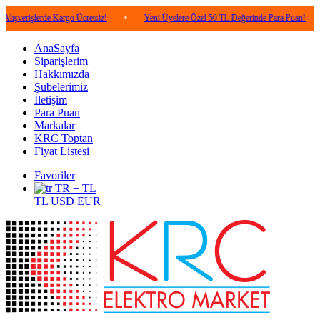
erde Kargo Ücretsiz!
•
Yeni Üyelere Özel 50 TL Değerinde Para Puan!
•
5.00
AnaSayfa
Siparişlerim
Hakkımızda
Şubelerimiz
İletişim
Para Puan
Markalar
KRC Toptan
Fiyat Listesi
Favoriler
TR − TL
TL
USD
EUR