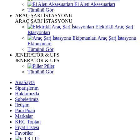
El Aleti Aksesuarları
Tümünü Gör
ARAÇ ŞARJ İSTASYONU
ARAÇ ŞARJ İSTASYONU
Elektrikli Araç Şarj
İstasyonları
Araç Şarj İstasyonu
Ekipmanları
Tümünü Gör
JENERATÖR & UPS
JENERATÖR & UPS
Piller
Tümünü Gör
AnaSayfa
Siparişlerim
Hakkımızda
Şubelerimiz
İletişim
Para Puan
Markalar
KRC Toptan
Fiyat Listesi
Favoriler
TR | TL