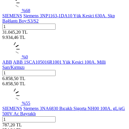
%
68
SIEMENS
Siemens 3NP1163-1DA10 Yük Kesici 630A. Skp
Bağlantı Boy:S3/S2
31.045,20
TL
9.934,46
TL
%
0
ABB
ABB 1SCA105016R1001 Yük Kesici 100A. Milli
Sarı/Kırmızı
6.858,50
TL
6.858,50
TL
%
55
SIEMENS
Siemens 3NA6830 Bıçaklı Sigorta NH00 100A. gL/gG
500V Ac Bayraklı
787,20
TL