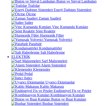
Buton ve Sinyal Lambaları
Trafolar
Enerji Dağıtım Sistemleri
Ölçme
Zaman Saatleri
Şalter
Vinç Kumanda Kutuları
Şönt Reaktör
Harmonik Filtre
Yumuşak Yolverici
Parafudr
Kondansatörler
Şalt Haberleşme
ELEKTRİK
Sarf Malzemeleri
Alarm Sistemleri
Klemensler
Pedal
Isıtıcı
Uyarıcı Ekipmanlar
Kablo Makarası
Endüstriyel Fiş ve Prizler
Kombinasyon Kutuları
Buton ve Buat Kutuları
Busbar Sistemleri