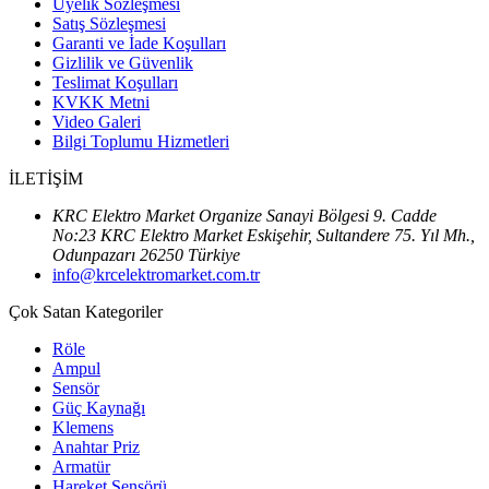
Üyelik Sözleşmesi
Satış Sözleşmesi
Garanti ve İade Koşulları
Gizlilik ve Güvenlik
Teslimat Koşulları
KVKK Metni
Video Galeri
Bilgi Toplumu Hizmetleri
İLETİŞİM
KRC Elektro Market Organize Sanayi Bölgesi 9. Cadde
No:23 KRC Elektro Market Eskişehir, Sultandere 75. Yıl Mh.,
Odunpazarı 26250 Türkiye
info@krcelektromarket.com.tr
Çok Satan Kategoriler
Röle
Ampul
Sensör
Güç Kaynağı
Klemens
Anahtar Priz
Armatür
Hareket Sensörü