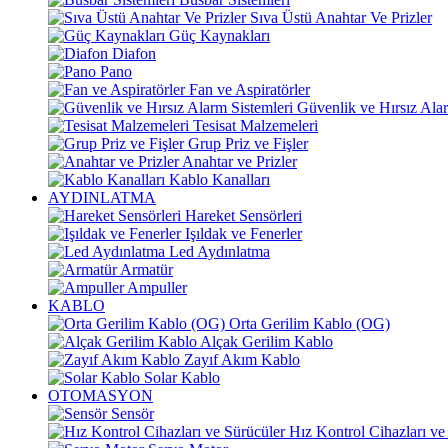
Sıva Üstü Anahtar Ve Prizler
Güç Kaynakları
Diafon
Pano
Fan ve Aspiratörler
Güvenlik ve Hırsız Alar
Tesisat Malzemeleri
Grup Priz ve Fişler
Anahtar ve Prizler
Kablo Kanalları
AYDINLATMA
Hareket Sensörleri
Işıldak ve Fenerler
Led Aydınlatma
Armatür
Ampuller
KABLO
Orta Gerilim Kablo (OG)
Alçak Gerilim Kablo
Zayıf Akım Kablo
Solar Kablo
OTOMASYON
Sensör
Hız Kontrol Cihazları ve