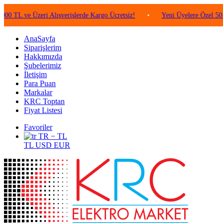
e Üzeri Alışverişlerde Kargo Ücretsiz!
•
Yeni Üyelere Özel 50 TL Değe
AnaSayfa
Siparişlerim
Hakkımızda
Şubelerimiz
İletişim
Para Puan
Markalar
KRC Toptan
Fiyat Listesi
Favoriler
TR − TL
TL
USD
EUR