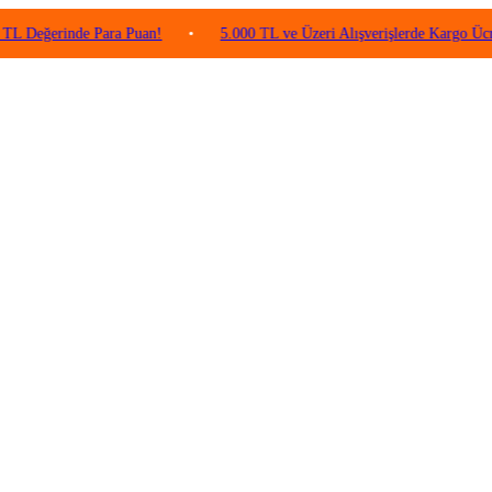
rinde Para Puan!
•
5.000 TL ve Üzeri Alışverişlerde Kargo Ücretsiz!