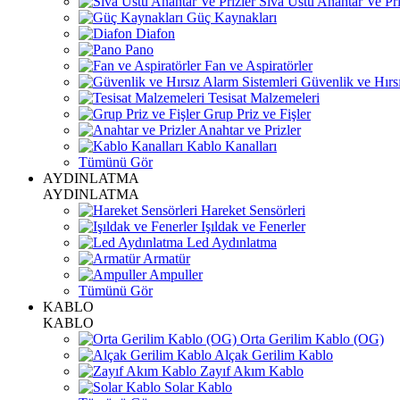
Sıva Üstü Anahtar Ve Pri
Güç Kaynakları
Diafon
Pano
Fan ve Aspiratörler
Güvenlik ve Hırsı
Tesisat Malzemeleri
Grup Priz ve Fişler
Anahtar ve Prizler
Kablo Kanalları
Tümünü Gör
AYDINLATMA
AYDINLATMA
Hareket Sensörleri
Işıldak ve Fenerler
Led Aydınlatma
Armatür
Ampuller
Tümünü Gör
KABLO
KABLO
Orta Gerilim Kablo (OG)
Alçak Gerilim Kablo
Zayıf Akım Kablo
Solar Kablo