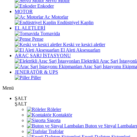
Servo Motor
Enkoder
MOTOR
Ac Motorlar
Endüstriyel Kaplin
EL ALETLERİ
Tornavida
Pense
Keski ve kesici aletler
El Aleti Aksesuarları
ARAÇ ŞARJ İSTASYONU
Elektrikli Araç Şarj İstasyonl
Araç Şarj İstasyonu Ekipma
JENERATÖR & UPS
Piller
Menü
ŞALT
ŞALT
Röleler
Kontaktör
Sigorta
Buton ve Sinyal Lambaları
Trafolar
Enerji Dağıtım Sistemleri