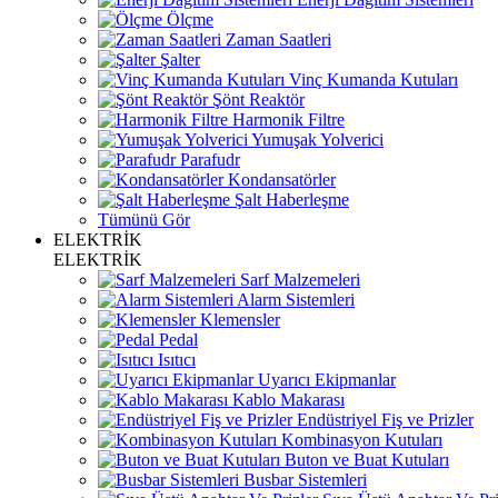
Ölçme
Zaman Saatleri
Şalter
Vinç Kumanda Kutuları
Şönt Reaktör
Harmonik Filtre
Yumuşak Yolverici
Parafudr
Kondansatörler
Şalt Haberleşme
Tümünü Gör
ELEKTRİK
ELEKTRİK
Sarf Malzemeleri
Alarm Sistemleri
Klemensler
Pedal
Isıtıcı
Uyarıcı Ekipmanlar
Kablo Makarası
Endüstriyel Fiş ve Prizler
Kombinasyon Kutuları
Buton ve Buat Kutuları
Busbar Sistemleri