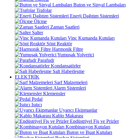
Buton ve Sinyal Lambaları
Trafolar
Enerji Dağıtım Sistemleri
Ölçme
Zaman Saatleri
Şalter
Vinç Kumanda Kutuları
Şönt Reaktör
Harmonik Filtre
Yumuşak Yolverici
Parafudr
Kondansatörler
Şalt Haberleşme
ELEKTRİK
Sarf Malzemeleri
Alarm Sistemleri
Klemensler
Pedal
Isıtıcı
Uyarıcı Ekipmanlar
Kablo Makarası
Endüstriyel Fiş ve Prizler
Kombinasyon Kutuları
Buton ve Buat Kutuları
Busbar Sistemleri