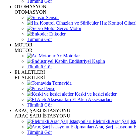
Tümünü Gör
OTOMASYON
OTOMASYON
Sensör
Hız Kontrol Cihazl
Servo Motor
Enkoder
Tümünü Gör
MOTOR
MOTOR
Ac Motorlar
Endüstriyel Kaplin
Tümünü Gör
EL ALETLERİ
EL ALETLERİ
Tornavida
Pense
Keski ve kesici aletler
El Aleti Aksesuarları
Tümünü Gör
ARAÇ ŞARJ İSTASYONU
ARAÇ ŞARJ İSTASYONU
Elektrikli Araç Şarj İst
Araç Şarj İstasyonu 
Tümünü Gör