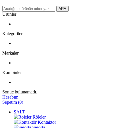
ARA
Ürünler
Kategoriler
Markalar
Kombinler
Sonuç bulunamadı.
Hesabım
Sepetim
(
0
)
ŞALT
Röleler
Kontaktör
Sigorta