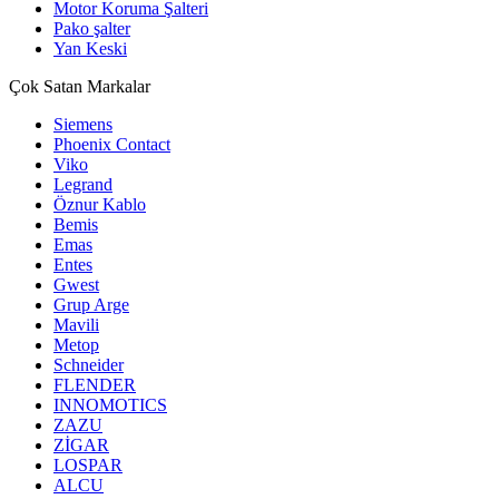
Motor Koruma Şalteri
Pako şalter
Yan Keski
Çok Satan Markalar
Siemens
Phoenix Contact
Viko
Legrand
Öznur Kablo
Bemis
Emas
Entes
Gwest
Grup Arge
Mavili
Metop
Schneider
FLENDER
INNOMOTICS
ZAZU
ZİGAR
LOSPAR
ALCU