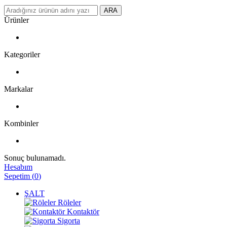
ARA
Ürünler
Kategoriler
Markalar
Kombinler
Sonuç bulunamadı.
Hesabım
Sepetim
(
0
)
ŞALT
Röleler
Kontaktör
Sigorta