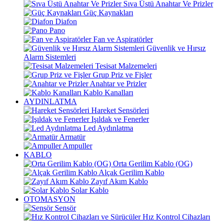
Sıva Üstü Anahtar Ve Prizler
Güç Kaynakları
Diafon
Pano
Fan ve Aspiratörler
Güvenlik ve Hırsız
Alarm Sistemleri
Tesisat Malzemeleri
Grup Priz ve Fişler
Anahtar ve Prizler
Kablo Kanalları
AYDINLATMA
Hareket Sensörleri
Işıldak ve Fenerler
Led Aydınlatma
Armatür
Ampuller
KABLO
Orta Gerilim Kablo (OG)
Alçak Gerilim Kablo
Zayıf Akım Kablo
Solar Kablo
OTOMASYON
Sensör
Hız Kontrol Cihazları