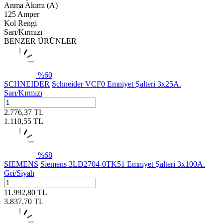
Anma Akımı (A)
125 Amper
Kol Rengi
Sarı/Kırmızı
BENZER ÜRÜNLER
%
60
SCHNEIDER
Schneider VCF0 Emniyet Şalteri 3x25A.
Sarı/Kırmızı
2.776,37
TL
1.110,55
TL
%
68
SIEMENS
Siemens 3LD2704-0TK51 Emniyet Şalteri 3x100A.
Gri/Siyah
11.992,80
TL
3.837,70
TL