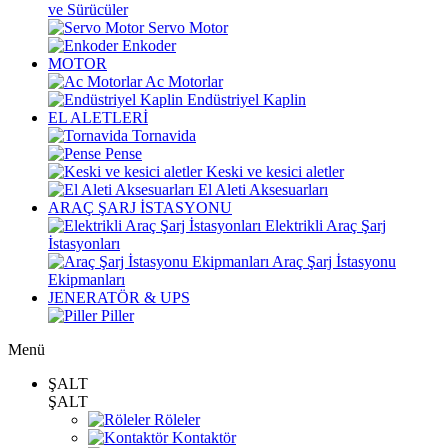
ve Sürücüler
Servo Motor
Enkoder
MOTOR
Ac Motorlar
Endüstriyel Kaplin
EL ALETLERİ
Tornavida
Pense
Keski ve kesici aletler
El Aleti Aksesuarları
ARAÇ ŞARJ İSTASYONU
Elektrikli Araç Şarj
İstasyonları
Araç Şarj İstasyonu
Ekipmanları
JENERATÖR & UPS
Piller
Menü
ŞALT
ŞALT
Röleler
Kontaktör