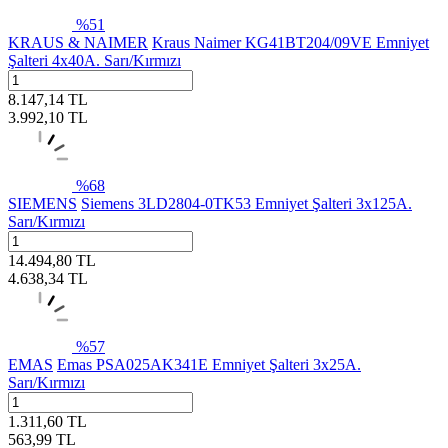
%
51
KRAUS & NAIMER
Kraus Naimer KG41BT204/09VE Emniyet
Şalteri 4x40A. Sarı/Kırmızı
8.147,14
TL
3.992,10
TL
%
68
SIEMENS
Siemens 3LD2804-0TK53 Emniyet Şalteri 3x125A.
Sarı/Kırmızı
14.494,80
TL
4.638,34
TL
%
57
EMAS
Emas PSA025AK341E Emniyet Şalteri 3x25A.
Sarı/Kırmızı
1.311,60
TL
563,99
TL