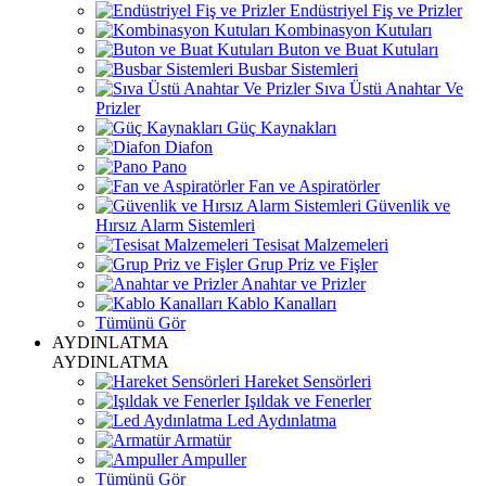
Endüstriyel Fiş ve Prizler
Kombinasyon Kutuları
Buton ve Buat Kutuları
Busbar Sistemleri
Sıva Üstü Anahtar Ve
Prizler
Güç Kaynakları
Diafon
Pano
Fan ve Aspiratörler
Güvenlik ve
Hırsız Alarm Sistemleri
Tesisat Malzemeleri
Grup Priz ve Fişler
Anahtar ve Prizler
Kablo Kanalları
Tümünü Gör
AYDINLATMA
AYDINLATMA
Hareket Sensörleri
Işıldak ve Fenerler
Led Aydınlatma
Armatür
Ampuller
Tümünü Gör