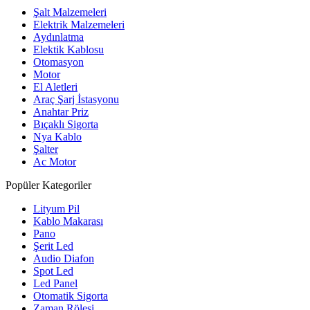
Şalt Malzemeleri
Elektrik Malzemeleri
Aydınlatma
Elektik Kablosu
Otomasyon
Motor
El Aletleri
Araç Şarj İstasyonu
Anahtar Priz
Bıçaklı Sigorta
Nya Kablo
Şalter
Ac Motor
Popüler Kategoriler
Lityum Pil
Kablo Makarası
Pano
Şerit Led
Audio Diafon
Spot Led
Led Panel
Otomatik Sigorta
Zaman Rölesi