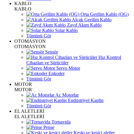
KABLO
KABLO
Orta Gerilim Kablo (OG)
Alçak Gerilim Kablo
Zayıf Akım Kablo
Solar Kablo
Tümünü Gör
OTOMASYON
OTOMASYON
Sensör
Hız Kontrol
Cihazları ve Sürücüler
Servo Motor
Enkoder
Tümünü Gör
MOTOR
MOTOR
Ac Motorlar
Endüstriyel Kaplin
Tümünü Gör
EL ALETLERİ
EL ALETLERİ
Tornavida
Pense
Keski ve kesici aletler