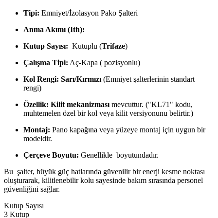
Tipi:
Emniyet/İzolasyon Pako Şalteri
Anma Akımı (Ith):
Kutup Sayısı:
Kutuplu (
Trifaze
)
Çalışma Tipi:
Aç-Kapa (
pozisyonlu)
Kol Rengi:
Sarı/Kırmızı
(Emniyet şalterlerinin standart
rengi)
Özellik:
Kilit mekanizması
mevcuttur. ("KL71" kodu,
muhtemelen özel bir kol veya kilit versiyonunu belirtir.)
Montaj:
Pano kapağına veya yüzeye montaj için uygun bir
modeldir.
Çerçeve Boyutu:
Genellikle
boyutundadır.
Bu
şalter, büyük güç hatlarında güvenilir bir enerji kesme noktası
oluşturarak, kilitlenebilir kolu sayesinde bakım sırasında personel
güvenliğini sağlar.
Kutup Sayısı
3 Kutup