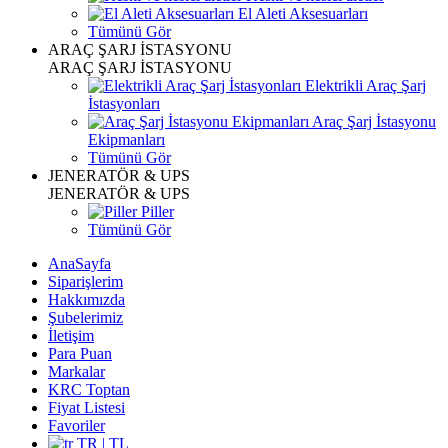
El Aleti Aksesuarları
Tümünü Gör
ARAÇ ŞARJ İSTASYONU
ARAÇ ŞARJ İSTASYONU
Elektrikli Araç Şarj
İstasyonları
Araç Şarj İstasyonu
Ekipmanları
Tümünü Gör
JENERATÖR & UPS
JENERATÖR & UPS
Piller
Tümünü Gör
AnaSayfa
Siparişlerim
Hakkımızda
Şubelerimiz
İletişim
Para Puan
Markalar
KRC Toptan
Fiyat Listesi
Favoriler
TR | TL