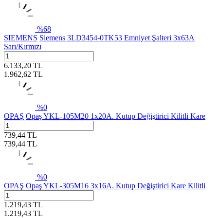
%
68
SIEMENS
Siemens 3LD3454-0TK53 Emniyet Şalteri 3x63A
Sarı/Kırmızı
6.133,20
TL
1.962,62
TL
%
0
OPAŞ
Opaş YKL-105M20 1x20A. Kutup Değiştirici Kilitli Kare
739,44
TL
739,44
TL
%
0
OPAŞ
Opaş YKL-305M16 3x16A. Kutup Değiştirici Kare Kilitli
1.219,43
TL
1.219,43
TL