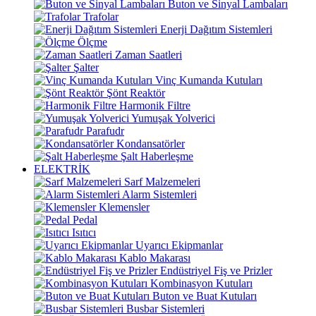
Buton ve Sinyal Lambaları
Trafolar
Enerji Dağıtım Sistemleri
Ölçme
Zaman Saatleri
Şalter
Vinç Kumanda Kutuları
Şönt Reaktör
Harmonik Filtre
Yumuşak Yolverici
Parafudr
Kondansatörler
Şalt Haberleşme
ELEKTRİK
Sarf Malzemeleri
Alarm Sistemleri
Klemensler
Pedal
Isıtıcı
Uyarıcı Ekipmanlar
Kablo Makarası
Endüstriyel Fiş ve Prizler
Kombinasyon Kutuları
Buton ve Buat Kutuları
Busbar Sistemleri