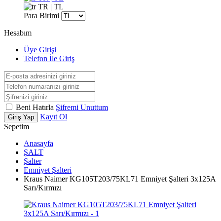
TR | TL
Para Birimi
Hesabım
Üye Girişi
Telefon İle Giriş
Beni Hatırla
Şifremi Unuttum
Kayıt Ol
Giriş Yap
Sepetim
Anasayfa
ŞALT
Şalter
Emniyet Şalteri
Kraus Naimer KG105T203/75KL71 Emniyet Şalteri 3x125A
Sarı/Kırmızı