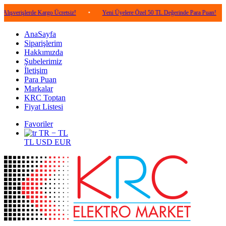
lerde Kargo Ücretsiz!
•
Yeni Üyelere Özel 50 TL Değerinde Para Puan!
•
5.0
AnaSayfa
Siparişlerim
Hakkımızda
Şubelerimiz
İletişim
Para Puan
Markalar
KRC Toptan
Fiyat Listesi
Favoriler
TR − TL
TL
USD
EUR