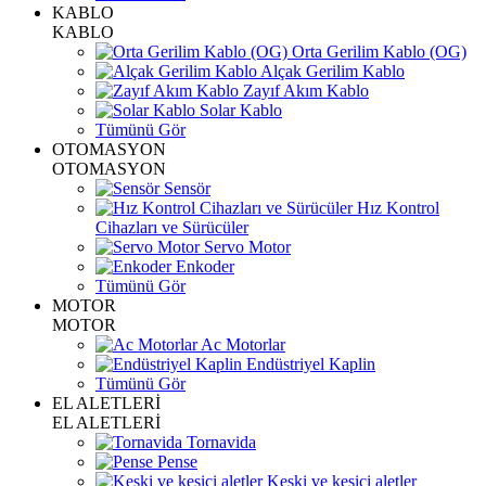
KABLO
KABLO
Orta Gerilim Kablo (OG)
Alçak Gerilim Kablo
Zayıf Akım Kablo
Solar Kablo
Tümünü Gör
OTOMASYON
OTOMASYON
Sensör
Hız Kontrol
Cihazları ve Sürücüler
Servo Motor
Enkoder
Tümünü Gör
MOTOR
MOTOR
Ac Motorlar
Endüstriyel Kaplin
Tümünü Gör
EL ALETLERİ
EL ALETLERİ
Tornavida
Pense
Keski ve kesici aletler