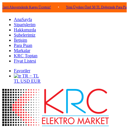
verişlerde Kargo Ücretsiz!
•
Yeni Üyelere Özel 50 TL Değerinde Para Puan!
•
AnaSayfa
Siparişlerim
Hakkımızda
Şubelerimiz
İletişim
Para Puan
Markalar
KRC Toptan
Fiyat Listesi
Favoriler
TR − TL
TL
USD
EUR