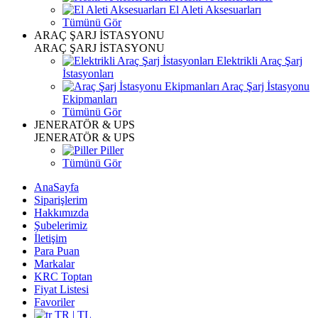
El Aleti Aksesuarları
Tümünü Gör
ARAÇ ŞARJ İSTASYONU
ARAÇ ŞARJ İSTASYONU
Elektrikli Araç Şarj
İstasyonları
Araç Şarj İstasyonu
Ekipmanları
Tümünü Gör
JENERATÖR & UPS
JENERATÖR & UPS
Piller
Tümünü Gör
AnaSayfa
Siparişlerim
Hakkımızda
Şubelerimiz
İletişim
Para Puan
Markalar
KRC Toptan
Fiyat Listesi
Favoriler
TR | TL