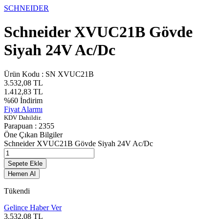
SCHNEIDER
Schneider XVUC21B Gövde
Siyah 24V Ac/Dc
Ürün Kodu :
SN XVUC21B
3.532,08
TL
1.412,83
TL
%
60
İndirim
Fiyat Alarmı
KDV Dahildir.
Parapuan :
2355
Öne Çıkan Bilgiler
Schneider XVUC21B Gövde Siyah 24V Ac/Dc
Sepete Ekle
Hemen Al
Tükendi
Gelince Haber Ver
3.532,08
TL