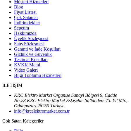
Müşteri Hizmetleri
Blog
Fiyat Listesi
Çok Satanlar
İndirimdekiler
Sepetim
Hakkımızda
Üyelik Sözleşmesi
Satış Sözleşmesi
Garanti ve İade Koşulları
Gizlilik ve Güvenlik
Teslimat Koşulları
KVKK Metni
Video Galeri
Bilgi Toplumu Hizmetleri
İLETİŞİM
KRC Elektro Market Organize Sanayi Bölgesi 9. Cadde
No:23 KRC Elektro Market Eskişehir, Sultandere 75. Yıl Mh.,
Odunpazarı 26250 Türkiye
info@krcelektromarket.com.tr
Çok Satan Kategoriler
Röle