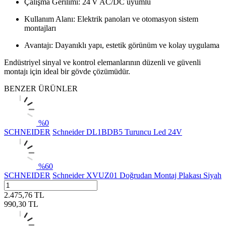
Çalışma Gerilimi: 24 V AC/DC uyumlu
Kullanım Alanı: Elektrik panoları ve otomasyon sistem
montajları
Avantajı: Dayanıklı yapı, estetik görünüm ve kolay uygulama
Endüstriyel sinyal ve kontrol elemanlarının düzenli ve güvenli
montajı için ideal bir gövde çözümüdür.
BENZER ÜRÜNLER
%
0
SCHNEIDER
Schneider DL1BDB5 Turuncu Led 24V
%
60
SCHNEIDER
Schneider XVUZ01 Doğrudan Montaj Plakası Siyah
2.475,76
TL
990,30
TL