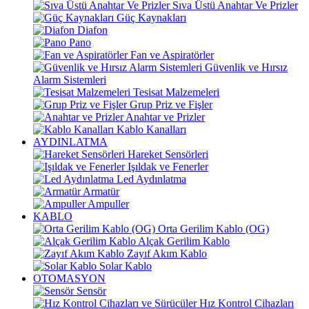
Sıva Üstü Anahtar Ve Prizler
Güç Kaynakları
Diafon
Pano
Fan ve Aspiratörler
Güvenlik ve Hırsız
Alarm Sistemleri
Tesisat Malzemeleri
Grup Priz ve Fişler
Anahtar ve Prizler
Kablo Kanalları
AYDINLATMA
Hareket Sensörleri
Işıldak ve Fenerler
Led Aydınlatma
Armatür
Ampuller
KABLO
Orta Gerilim Kablo (OG)
Alçak Gerilim Kablo
Zayıf Akım Kablo
Solar Kablo
OTOMASYON
Sensör
Hız Kontrol Cihazları