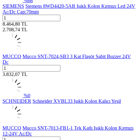
%
68
SIEMENS
Siemens 8WD4420-5AB Işıklı Kolon Kırmızı Led 24V
Ac/Dc Çap:70mm
8.464,80
TL
2.708,74
TL
MUCCO
Mucco SNT-7024-SB3 3 Kat Flaşör Sabit Buzzer 24V
Dc
3.832,07
TL
%
0
SCHNEIDER
Schneider XVBL33 Işıklı Kolon Kalıcı Yeşil
MUCCO
Mucco SNT-7013-FB1-1 Tek Katlı Işıklı Kolon Kırmızı
12-24V Ac/Dc