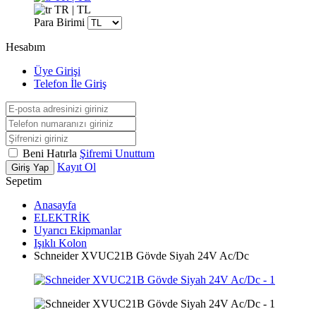
TR | TL
Para Birimi
Hesabım
Üye Girişi
Telefon İle Giriş
Beni Hatırla
Şifremi Unuttum
Kayıt Ol
Giriş Yap
Sepetim
Anasayfa
ELEKTRİK
Uyarıcı Ekipmanlar
Işıklı Kolon
Schneider XVUC21B Gövde Siyah 24V Ac/Dc