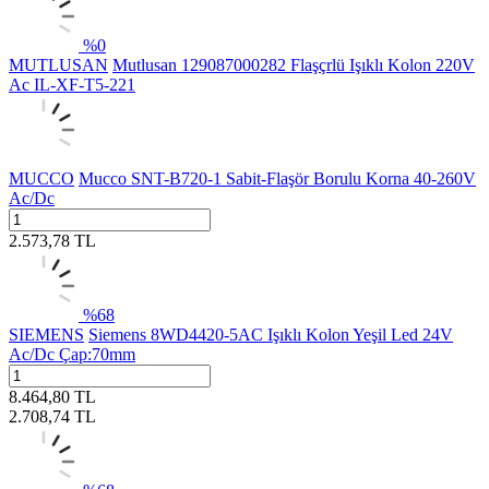
%
0
MUTLUSAN
Mutlusan 129087000282 Flaşçrlü Işıklı Kolon 220V
Ac IL-XF-T5-221
MUCCO
Mucco SNT-B720-1 Sabit-Flaşör Borulu Korna 40-260V
Ac/Dc
2.573,78
TL
%
68
SIEMENS
Siemens 8WD4420-5AC Işıklı Kolon Yeşil Led 24V
Ac/Dc Çap:70mm
8.464,80
TL
2.708,74
TL