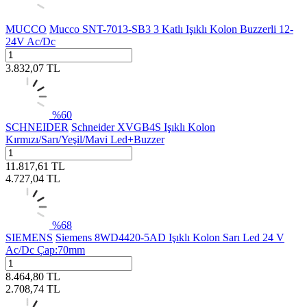
MUCCO
Mucco SNT-7013-SB3 3 Katlı Işıklı Kolon Buzzerli 12-
24V Ac/Dc
3.832,07
TL
%
60
SCHNEIDER
Schneider XVGB4S Işıklı Kolon
Kırmızı/Sarı/Yeşil/Mavi Led+Buzzer
11.817,61
TL
4.727,04
TL
%
68
SIEMENS
Siemens 8WD4420-5AD Işıklı Kolon Sarı Led 24 V
Ac/Dc Çap:70mm
8.464,80
TL
2.708,74
TL