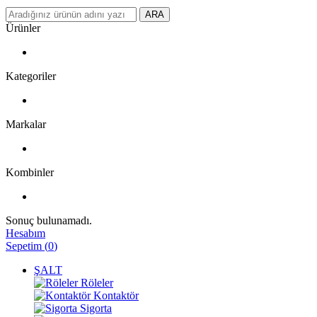
ARA
Ürünler
Kategoriler
Markalar
Kombinler
Sonuç bulunamadı.
Hesabım
Sepetim
(
0
)
ŞALT
Röleler
Kontaktör
Sigorta