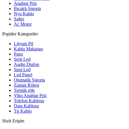
Anahtar Priz
Bıçaklı Sigorta
Nya Kablo
Şalter
Ac Motor
Popüler Kategoriler
Lityum Pil
Kablo Makarası
Pano
Şerit Led
Audio Diafon
Spot Led
Led Panel
Otomatik Sigorta
Zaman Rölesi
Termik röle
Viko Anahtar Priz
Telefon Kablosu
Data Kablosu
Ttr Kablo
Hızlı Erişim