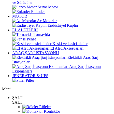
ve Sürücüler
Servo Motor
Enkoder
MOTOR
Ac Motorlar
Endüstriyel Kaplin
EL ALETLERİ
Tornavida
Pense
Keski ve kesici aletler
El Aleti Aksesuarları
ARAÇ ŞARJ İSTASYONU
Elektrikli Araç Şarj
İstasyonları
Araç Şarj İstasyonu
Ekipmanları
JENERATÖR & UPS
Piller
Menü
ŞALT
ŞALT
Röleler
Kontaktör