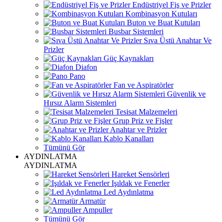
Endüstriyel Fiş ve Prizler
Kombinasyon Kutuları
Buton ve Buat Kutuları
Busbar Sistemleri
Sıva Üstü Anahtar Ve
Prizler
Güç Kaynakları
Diafon
Pano
Fan ve Aspiratörler
Güvenlik ve
Hırsız Alarm Sistemleri
Tesisat Malzemeleri
Grup Priz ve Fişler
Anahtar ve Prizler
Kablo Kanalları
Tümünü Gör
AYDINLATMA
AYDINLATMA
Hareket Sensörleri
Işıldak ve Fenerler
Led Aydınlatma
Armatür
Ampuller
Tümünü Gör