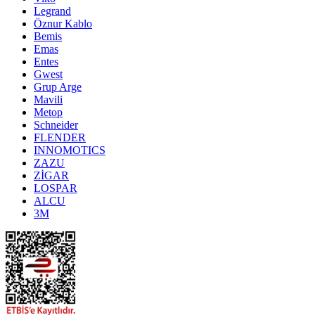
Legrand
Öznur Kablo
Bemis
Emas
Entes
Gwest
Grup Arge
Mavili
Metop
Schneider
FLENDER
INNOMOTICS
ZAZU
ZİGAR
LOSPAR
ALCU
3M