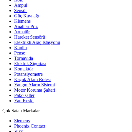
Ampul
Sensör
Güç Kaynağı
Klemens
Anahtar Priz
Armatür
Hareket Sensörü
Elektrikli Araç İstasyonu
Kaplin
Pense
Tornavida
Elektrik Sigortası
Kontaktör
Potansiyometre
Kaçak Akım Rölesi
Yangın Alarm Sistemi
Motor Koruma Şalteri
Pako şalter
Yan Keski
Çok Satan Markalar
Siemens
Phoenix Contact
Viko