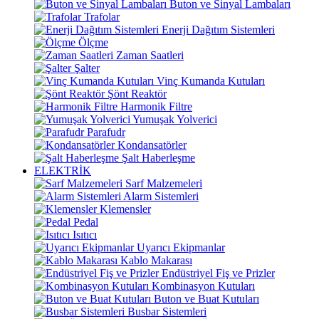
Buton ve Sinyal Lambaları
Trafolar
Enerji Dağıtım Sistemleri
Ölçme
Zaman Saatleri
Şalter
Vinç Kumanda Kutuları
Şönt Reaktör
Harmonik Filtre
Yumuşak Yolverici
Parafudr
Kondansatörler
Şalt Haberleşme
ELEKTRİK
Sarf Malzemeleri
Alarm Sistemleri
Klemensler
Pedal
Isıtıcı
Uyarıcı Ekipmanlar
Kablo Makarası
Endüstriyel Fiş ve Prizler
Kombinasyon Kutuları
Buton ve Buat Kutuları
Busbar Sistemleri