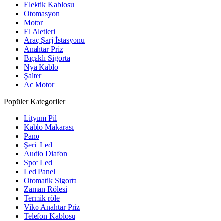
Elektik Kablosu
Otomasyon
Motor
El Aletleri
Araç Şarj İstasyonu
Anahtar Priz
Bıçaklı Sigorta
Nya Kablo
Şalter
Ac Motor
Popüler Kategoriler
Lityum Pil
Kablo Makarası
Pano
Şerit Led
Audio Diafon
Spot Led
Led Panel
Otomatik Sigorta
Zaman Rölesi
Termik röle
Viko Anahtar Priz
Telefon Kablosu