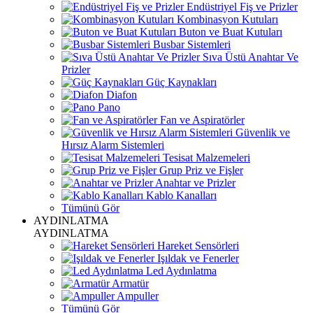
Endüstriyel Fiş ve Prizler
Kombinasyon Kutuları
Buton ve Buat Kutuları
Busbar Sistemleri
Sıva Üstü Anahtar Ve
Prizler
Güç Kaynakları
Diafon
Pano
Fan ve Aspiratörler
Güvenlik ve
Hırsız Alarm Sistemleri
Tesisat Malzemeleri
Grup Priz ve Fişler
Anahtar ve Prizler
Kablo Kanalları
Tümünü Gör
AYDINLATMA
AYDINLATMA
Hareket Sensörleri
Işıldak ve Fenerler
Led Aydınlatma
Armatür
Ampuller
Tümünü Gör