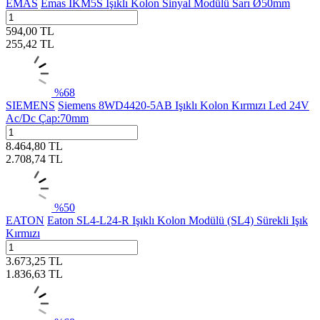
EMAS
Emas IKM5S Işıklı Kolon Sinyal Modülü Sarı Ø50mm
594,00
TL
255,42
TL
%
68
SIEMENS
Siemens 8WD4420-5AB Işıklı Kolon Kırmızı Led 24V
Ac/Dc Çap:70mm
8.464,80
TL
2.708,74
TL
%
50
EATON
Eaton SL4-L24-R Işıklı Kolon Modülü (SL4) Sürekli Işık
Kırmızı
3.673,25
TL
1.836,63
TL