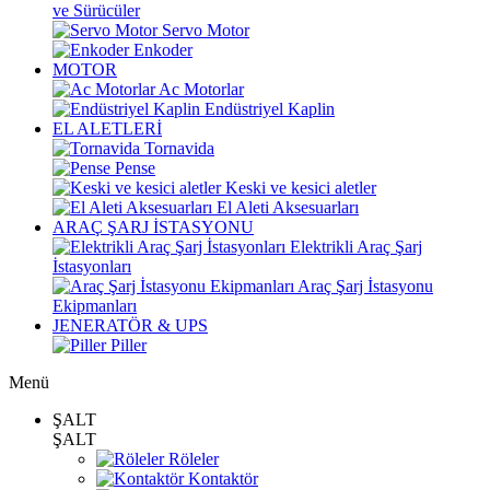
ve Sürücüler
Servo Motor
Enkoder
MOTOR
Ac Motorlar
Endüstriyel Kaplin
EL ALETLERİ
Tornavida
Pense
Keski ve kesici aletler
El Aleti Aksesuarları
ARAÇ ŞARJ İSTASYONU
Elektrikli Araç Şarj
İstasyonları
Araç Şarj İstasyonu
Ekipmanları
JENERATÖR & UPS
Piller
Menü
ŞALT
ŞALT
Röleler
Kontaktör