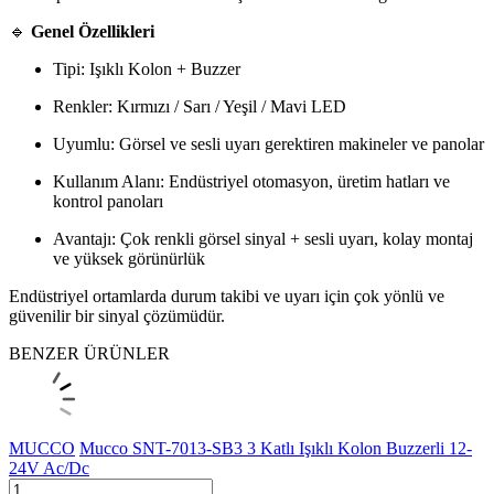
🔹
Genel Özellikleri
Tipi: Işıklı Kolon + Buzzer
Renkler: Kırmızı / Sarı / Yeşil / Mavi LED
Uyumlu: Görsel ve sesli uyarı gerektiren makineler ve panolar
Kullanım Alanı: Endüstriyel otomasyon, üretim hatları ve
kontrol panoları
Avantajı: Çok renkli görsel sinyal + sesli uyarı, kolay montaj
ve yüksek görünürlük
Endüstriyel ortamlarda durum takibi ve uyarı için çok yönlü ve
güvenilir bir sinyal çözümüdür.
BENZER ÜRÜNLER
MUCCO
Mucco SNT-7013-SB3 3 Katlı Işıklı Kolon Buzzerli 12-
24V Ac/Dc