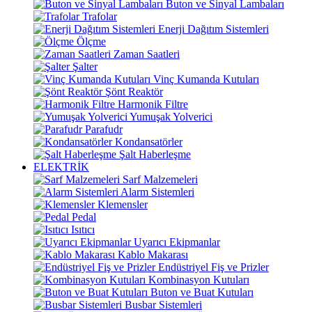
Buton ve Sinyal Lambaları
Trafolar
Enerji Dağıtım Sistemleri
Ölçme
Zaman Saatleri
Şalter
Vinç Kumanda Kutuları
Şönt Reaktör
Harmonik Filtre
Yumuşak Yolverici
Parafudr
Kondansatörler
Şalt Haberleşme
ELEKTRİK
Sarf Malzemeleri
Alarm Sistemleri
Klemensler
Pedal
Isıtıcı
Uyarıcı Ekipmanlar
Kablo Makarası
Endüstriyel Fiş ve Prizler
Kombinasyon Kutuları
Buton ve Buat Kutuları
Busbar Sistemleri