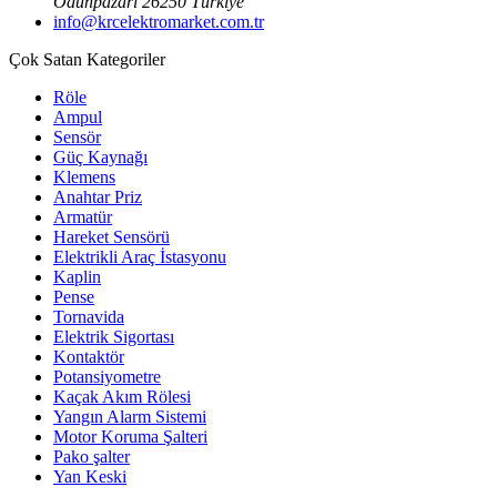
Odunpazarı 26250 Türkiye
info@krcelektromarket.com.tr
Çok Satan Kategoriler
Röle
Ampul
Sensör
Güç Kaynağı
Klemens
Anahtar Priz
Armatür
Hareket Sensörü
Elektrikli Araç İstasyonu
Kaplin
Pense
Tornavida
Elektrik Sigortası
Kontaktör
Potansiyometre
Kaçak Akım Rölesi
Yangın Alarm Sistemi
Motor Koruma Şalteri
Pako şalter
Yan Keski