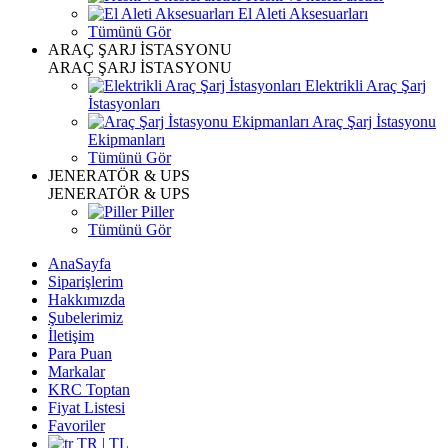
El Aleti Aksesuarları
Tümünü Gör
ARAÇ ŞARJ İSTASYONU
ARAÇ ŞARJ İSTASYONU
Elektrikli Araç Şarj
İstasyonları
Araç Şarj İstasyonu
Ekipmanları
Tümünü Gör
JENERATÖR & UPS
JENERATÖR & UPS
Piller
Tümünü Gör
AnaSayfa
Siparişlerim
Hakkımızda
Şubelerimiz
İletişim
Para Puan
Markalar
KRC Toptan
Fiyat Listesi
Favoriler
TR | TL