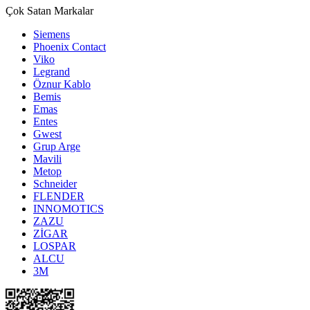
Çok Satan Markalar
Siemens
Phoenix Contact
Viko
Legrand
Öznur Kablo
Bemis
Emas
Entes
Gwest
Grup Arge
Mavili
Metop
Schneider
FLENDER
INNOMOTICS
ZAZU
ZİGAR
LOSPAR
ALCU
3M