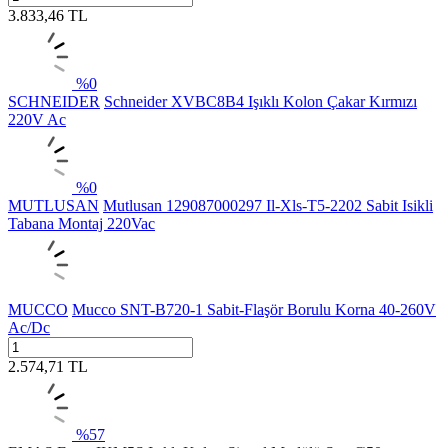
3.833,46
TL
%
0
SCHNEIDER
Schneider XVBC8B4 Işıklı Kolon Çakar Kırmızı
220V Ac
%
0
MUTLUSAN
Mutlusan 129087000297 Il-Xls-T5-2202 Sabit Isikli
Tabana Montaj 220Vac
MUCCO
Mucco SNT-B720-1 Sabit-Flaşör Borulu Korna 40-260V
Ac/Dc
2.574,71
TL
%
57