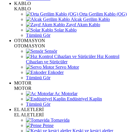
KABLO
KABLO
Orta Gerilim Kablo (OG)
Alçak Gerilim Kablo
Zayıf Akım Kablo
Solar Kablo
Tümünü Gör
OTOMASYON
OTOMASYON
Sensör
Hız Kontrol
Cihazları ve Sürücüler
Servo Motor
Enkoder
Tümünü Gör
MOTOR
MOTOR
Ac Motorlar
Endüstriyel Kaplin
Tümünü Gör
EL ALETLERİ
EL ALETLERİ
Tornavida
Pense
Keski ve kesici aletler