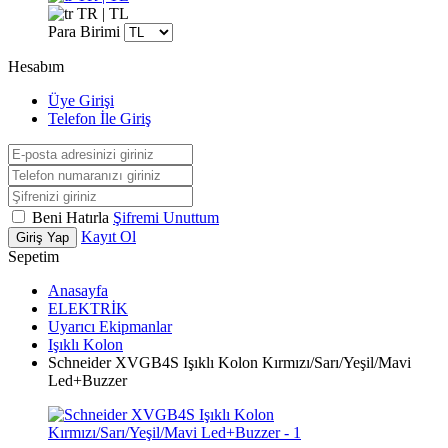
TR | TL
Para Birimi
Hesabım
Üye Girişi
Telefon İle Giriş
Beni Hatırla
Şifremi Unuttum
Kayıt Ol
Giriş Yap
Sepetim
Anasayfa
ELEKTRİK
Uyarıcı Ekipmanlar
Işıklı Kolon
Schneider XVGB4S Işıklı Kolon Kırmızı/Sarı/Yeşil/Mavi
Led+Buzzer