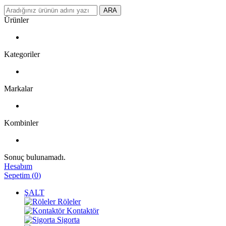
ARA
Ürünler
Kategoriler
Markalar
Kombinler
Sonuç bulunamadı.
Hesabım
Sepetim
(
0
)
ŞALT
Röleler
Kontaktör
Sigorta