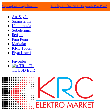
lerde Kargo Ücretsiz!
•
Yeni Üyelere Özel 50 TL Değerinde Para Puan!
•
5.0
AnaSayfa
Siparişlerim
Hakkımızda
Şubelerimiz
İletişim
Para Puan
Markalar
KRC Toptan
Fiyat Listesi
Favoriler
TR − TL
TL
USD
EUR