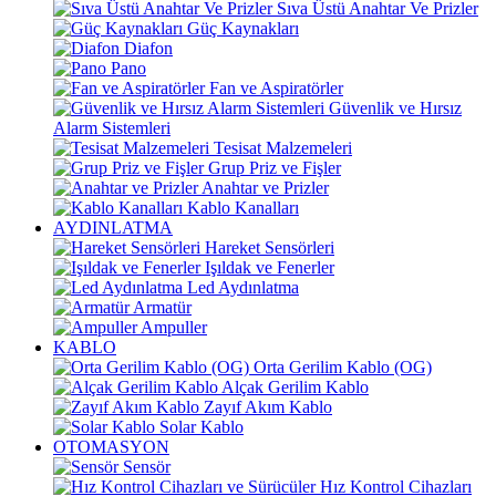
Sıva Üstü Anahtar Ve Prizler
Güç Kaynakları
Diafon
Pano
Fan ve Aspiratörler
Güvenlik ve Hırsız
Alarm Sistemleri
Tesisat Malzemeleri
Grup Priz ve Fişler
Anahtar ve Prizler
Kablo Kanalları
AYDINLATMA
Hareket Sensörleri
Işıldak ve Fenerler
Led Aydınlatma
Armatür
Ampuller
KABLO
Orta Gerilim Kablo (OG)
Alçak Gerilim Kablo
Zayıf Akım Kablo
Solar Kablo
OTOMASYON
Sensör
Hız Kontrol Cihazları