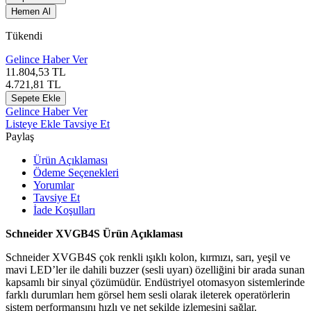
Hemen Al
Tükendi
Gelince Haber Ver
11.804,53
TL
4.721,81
TL
Sepete Ekle
Gelince Haber Ver
Listeye Ekle
Tavsiye Et
Paylaş
Ürün Açıklaması
Ödeme Seçenekleri
Yorumlar
Tavsiye Et
İade Koşulları
Schneider XVGB4S Ürün Açıklaması
Schneider XVGB4S çok renkli ışıklı kolon, kırmızı, sarı, yeşil ve
mavi LED’ler ile dahili buzzer (sesli uyarı) özelliğini bir arada sunan
kapsamlı bir sinyal çözümüdür. Endüstriyel otomasyon sistemlerinde
farklı durumları hem görsel hem sesli olarak ileterek operatörlerin
sistem performansını hızlı ve net şekilde izlemesini sağlar.