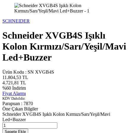
SCHNEIDER
Schneider XVGB4S Işıklı
Kolon Kırmızı/Sarı/Yeşil/Mavi
Led+Buzzer
Ürün Kodu :
SN XVGB4S
11.804,53
TL
4.721,81
TL
%
60
İndirim
Fiyat Alarmı
KDV Dahildir.
Parapuan :
7870
Öne Çıkan Bilgiler
Schneider XVGB4S Işıklı Kolon Kırmızı/Sarı/Yeşil/Mavi
Led+Buzzer
Sepete Ekle