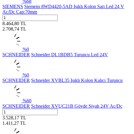
%
68
SIEMENS
Siemens 8WD4420-5AD Işıklı Kolon Sarı Led 24 V
Ac/Dc Çap:70mm
8.464,80
TL
2.708,74
TL
%
0
SCHNEIDER
Schneider DL1BDB5 Turuncu Led 24V
%
0
SCHNEIDER
Schneider XVBL35 Işıklı Kolon Kalıcı Turuncu
%
60
SCHNEIDER
Schneider XVUC21B Gövde Siyah 24V Ac/Dc
3.528,17
TL
1.411,27
TL