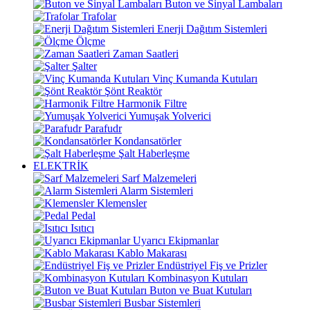
Buton ve Sinyal Lambaları
Trafolar
Enerji Dağıtım Sistemleri
Ölçme
Zaman Saatleri
Şalter
Vinç Kumanda Kutuları
Şönt Reaktör
Harmonik Filtre
Yumuşak Yolverici
Parafudr
Kondansatörler
Şalt Haberleşme
ELEKTRİK
Sarf Malzemeleri
Alarm Sistemleri
Klemensler
Pedal
Isıtıcı
Uyarıcı Ekipmanlar
Kablo Makarası
Endüstriyel Fiş ve Prizler
Kombinasyon Kutuları
Buton ve Buat Kutuları
Busbar Sistemleri