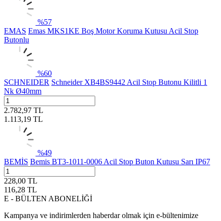
%
57
EMAS
Emas MKS1KE Boş Motor Koruma Kutusu Acil Stop
Butonlu
%
60
SCHNEIDER
Schneider XB4BS9442 Acil Stop Butonu Kilitli 1
Nk Ø40mm
2.782,97
TL
1.113,19
TL
%
49
BEMİS
Bemis BT3-1011-0006 Acil Stop Buton Kutusu Sarı IP67
228,00
TL
116,28
TL
E - BÜLTEN ABONELİĞİ
Kampanya ve indirimlerden haberdar olmak için e-bültenimize