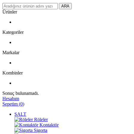
ARA
Ürünler
Kategoriler
Markalar
Kombinler
Sonuç bulunamadı.
Hesabım
Sepetim
(
0
)
ŞALT
Röleler
Kontaktör
Sigorta