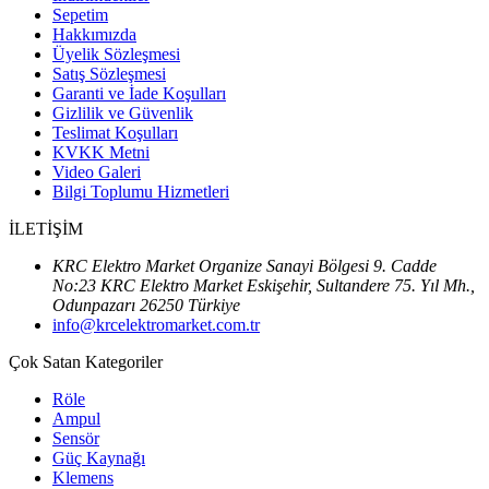
Sepetim
Hakkımızda
Üyelik Sözleşmesi
Satış Sözleşmesi
Garanti ve İade Koşulları
Gizlilik ve Güvenlik
Teslimat Koşulları
KVKK Metni
Video Galeri
Bilgi Toplumu Hizmetleri
İLETİŞİM
KRC Elektro Market Organize Sanayi Bölgesi 9. Cadde
No:23 KRC Elektro Market Eskişehir, Sultandere 75. Yıl Mh.,
Odunpazarı 26250 Türkiye
info@krcelektromarket.com.tr
Çok Satan Kategoriler
Röle
Ampul
Sensör
Güç Kaynağı
Klemens