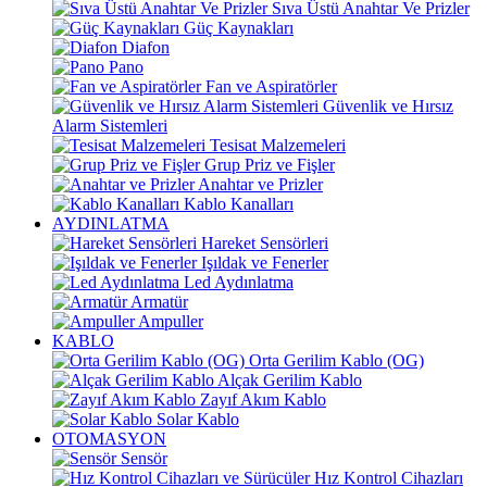
Sıva Üstü Anahtar Ve Prizler
Güç Kaynakları
Diafon
Pano
Fan ve Aspiratörler
Güvenlik ve Hırsız
Alarm Sistemleri
Tesisat Malzemeleri
Grup Priz ve Fişler
Anahtar ve Prizler
Kablo Kanalları
AYDINLATMA
Hareket Sensörleri
Işıldak ve Fenerler
Led Aydınlatma
Armatür
Ampuller
KABLO
Orta Gerilim Kablo (OG)
Alçak Gerilim Kablo
Zayıf Akım Kablo
Solar Kablo
OTOMASYON
Sensör
Hız Kontrol Cihazları