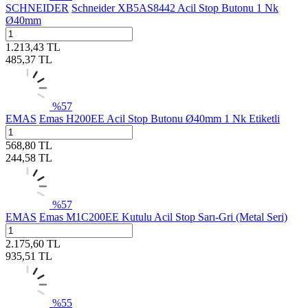
SCHNEIDER
Schneider XB5AS8442 Acil Stop Butonu 1 Nk
Ø40mm
1.213,43
TL
485,37
TL
%
57
EMAS
Emas H200EE Acil Stop Butonu Ø40mm 1 Nk Etiketli
568,80
TL
244,58
TL
%
57
EMAS
Emas M1C200EE Kutulu Acil Stop Sarı-Gri (Metal Seri)
2.175,60
TL
935,51
TL
%
55