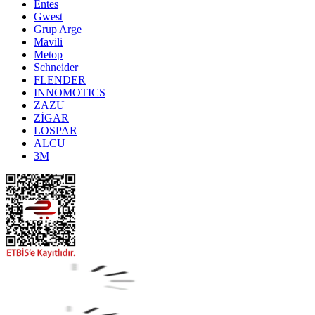
Entes
Gwest
Grup Arge
Mavili
Metop
Schneider
FLENDER
INNOMOTICS
ZAZU
ZİGAR
LOSPAR
ALCU
3M