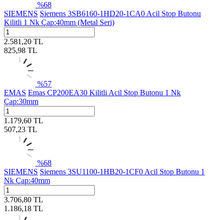
%
68
SIEMENS
Siemens 3SB6160-1HD20-1CA0 Acil Stop Butonu
Kilitli 1 Nk Çap:40mm (Metal Seri)
2.581,20
TL
825,98
TL
%
57
EMAS
Emas CP200EA30 Kilitli Acil Stop Butonu 1 Nk
Çap:30mm
1.179,60
TL
507,23
TL
%
68
SIEMENS
Siemens 3SU1100-1HB20-1CF0 Acil Stop Butonu 1
Nk Çap:40mm
3.706,80
TL
1.186,18
TL