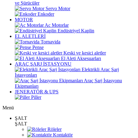
ve Sürücüler
Servo Motor
Enkoder
MOTOR
Ac Motorlar
Endüstriyel Kaplin
EL ALETLERİ
Tornavida
Pense
Keski ve kesici aletler
El Aleti Aksesuarları
ARAÇ ŞARJ İSTASYONU
Elektrikli Araç Şarj
İstasyonları
Araç Şarj İstasyonu
Ekipmanları
JENERATÖR & UPS
Piller
Menü
ŞALT
ŞALT
Röleler
Kontaktör