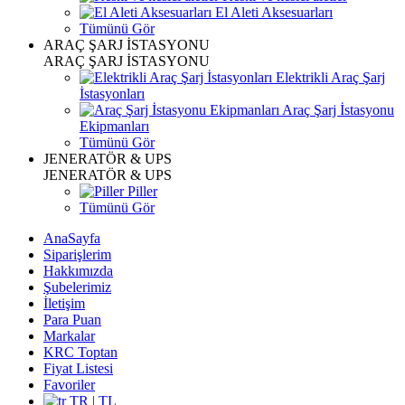
El Aleti Aksesuarları
Tümünü Gör
ARAÇ ŞARJ İSTASYONU
ARAÇ ŞARJ İSTASYONU
Elektrikli Araç Şarj
İstasyonları
Araç Şarj İstasyonu
Ekipmanları
Tümünü Gör
JENERATÖR & UPS
JENERATÖR & UPS
Piller
Tümünü Gör
AnaSayfa
Siparişlerim
Hakkımızda
Şubelerimiz
İletişim
Para Puan
Markalar
KRC Toptan
Fiyat Listesi
Favoriler
TR | TL