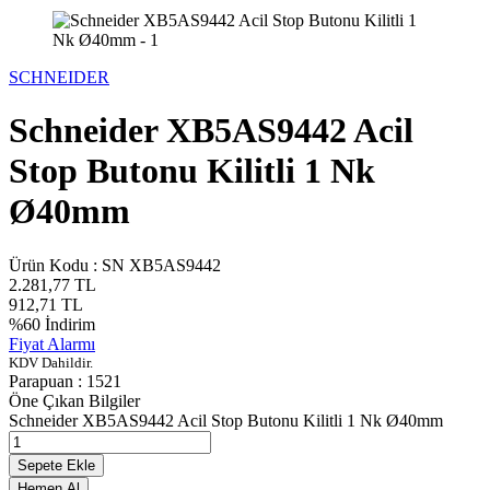
SCHNEIDER
Schneider XB5AS9442 Acil
Stop Butonu Kilitli 1 Nk
Ø40mm
Ürün Kodu :
SN XB5AS9442
2.281,77
TL
912,71
TL
%
60
İndirim
Fiyat Alarmı
KDV Dahildir.
Parapuan :
1521
Öne Çıkan Bilgiler
Schneider XB5AS9442 Acil Stop Butonu Kilitli 1 Nk Ø40mm
Sepete Ekle
Hemen Al