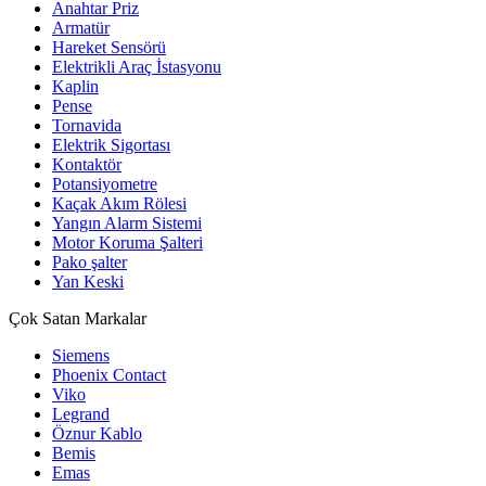
Anahtar Priz
Armatür
Hareket Sensörü
Elektrikli Araç İstasyonu
Kaplin
Pense
Tornavida
Elektrik Sigortası
Kontaktör
Potansiyometre
Kaçak Akım Rölesi
Yangın Alarm Sistemi
Motor Koruma Şalteri
Pako şalter
Yan Keski
Çok Satan Markalar
Siemens
Phoenix Contact
Viko
Legrand
Öznur Kablo
Bemis
Emas