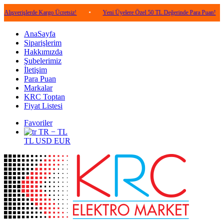
lerde Kargo Ücretsiz!
•
Yeni Üyelere Özel 50 TL Değerinde Para Puan!
•
5.0
AnaSayfa
Siparişlerim
Hakkımızda
Şubelerimiz
İletişim
Para Puan
Markalar
KRC Toptan
Fiyat Listesi
Favoriler
TR − TL
TL
USD
EUR