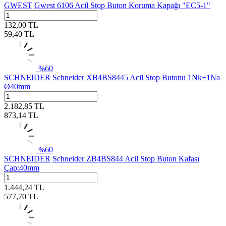
GWEST
Gwest 6106 Acil Stop Buton Koruma Kapağı "EC5-1"
132,00
TL
59,40
TL
%
60
SCHNEIDER
Schneider XB4BS8445 Acil Stop Butonu 1Nk+1Na
Ø40mm
2.182,85
TL
873,14
TL
%
60
SCHNEIDER
Schneider ZB4BS844 Acil Stop Buton Kafası
Çap:40mm
1.444,24
TL
577,70
TL