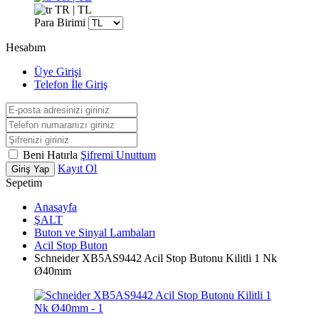
TR | TL
Para Birimi
Hesabım
Üye Girişi
Telefon İle Giriş
Beni Hatırla
Şifremi Unuttum
Kayıt Ol
Giriş Yap
Sepetim
Anasayfa
ŞALT
Buton ve Sinyal Lambaları
Acil Stop Buton
Schneider XB5AS9442 Acil Stop Butonu Kilitli 1 Nk
Ø40mm