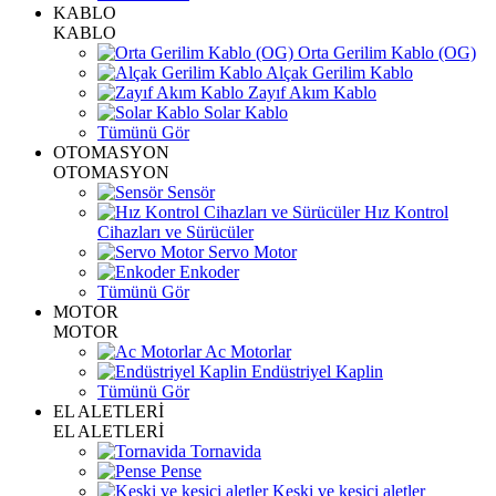
KABLO
KABLO
Orta Gerilim Kablo (OG)
Alçak Gerilim Kablo
Zayıf Akım Kablo
Solar Kablo
Tümünü Gör
OTOMASYON
OTOMASYON
Sensör
Hız Kontrol
Cihazları ve Sürücüler
Servo Motor
Enkoder
Tümünü Gör
MOTOR
MOTOR
Ac Motorlar
Endüstriyel Kaplin
Tümünü Gör
EL ALETLERİ
EL ALETLERİ
Tornavida
Pense
Keski ve kesici aletler