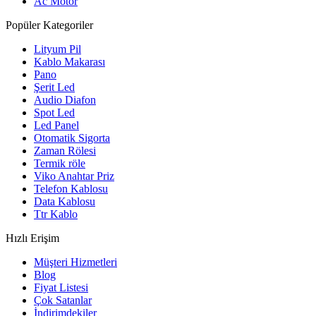
Ac Motor
Popüler Kategoriler
Lityum Pil
Kablo Makarası
Pano
Şerit Led
Audio Diafon
Spot Led
Led Panel
Otomatik Sigorta
Zaman Rölesi
Termik röle
Viko Anahtar Priz
Telefon Kablosu
Data Kablosu
Ttr Kablo
Hızlı Erişim
Müşteri Hizmetleri
Blog
Fiyat Listesi
Çok Satanlar
İndirimdekiler