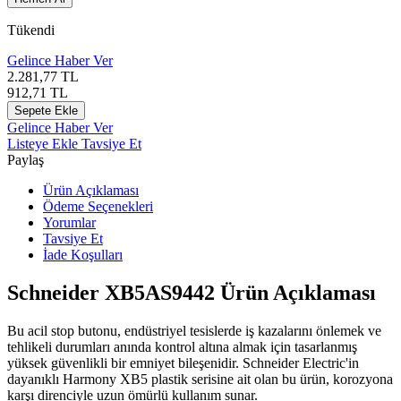
Tükendi
Gelince Haber Ver
2.281,77
TL
912,71
TL
Sepete Ekle
Gelince Haber Ver
Listeye Ekle
Tavsiye Et
Paylaş
Ürün Açıklaması
Ödeme Seçenekleri
Yorumlar
Tavsiye Et
İade Koşulları
Schneider XB5AS9442 Ürün Açıklaması
Bu acil stop butonu, endüstriyel tesislerde iş kazalarını önlemek ve
tehlikeli durumları anında kontrol altına almak için tasarlanmış
yüksek güvenlikli bir emniyet bileşenidir. Schneider Electric'in
dayanıklı Harmony XB5 plastik serisine ait olan bu ürün, korozyona
karşı direnciyle uzun ömürlü kullanım sunar.