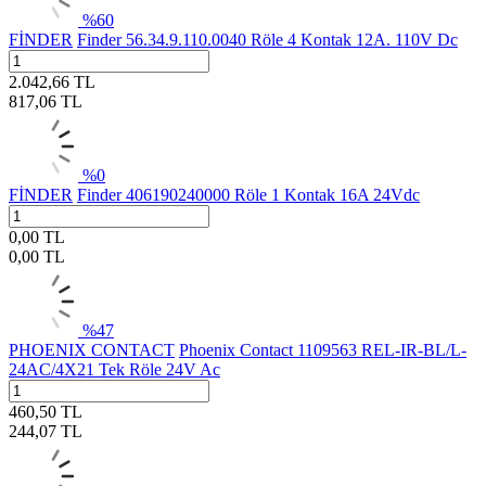
%
60
FİNDER
Finder 56.34.9.110.0040 Röle 4 Kontak 12A. 110V Dc
2.042,66
TL
817,06
TL
%
0
FİNDER
Finder 406190240000 Röle 1 Kontak 16A 24Vdc
0,00
TL
0,00
TL
%
47
PHOENIX CONTACT
Phoenix Contact 1109563 REL-IR-BL/L-
24AC/4X21 Tek Röle 24V Ac
460,50
TL
244,07
TL