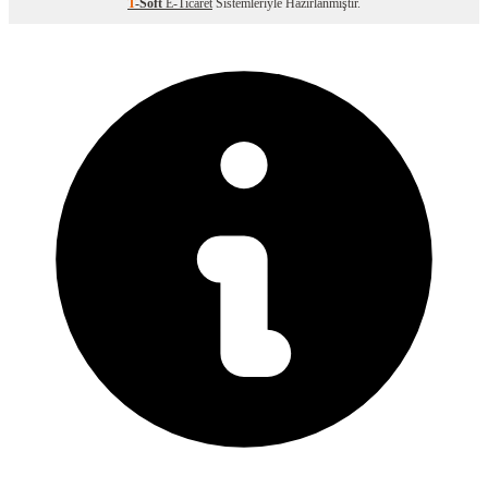
T
-Soft
E-Ticaret
Sistemleriyle Hazırlanmıştır.