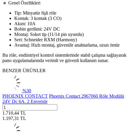
🔹 Genel Özellikleri
Tip: Minyatür fişli röle
Kontak: 3 kontak (3 CO)
Akım: 10A
Bobin gerilimi: 24V DC
Montaj: Soket tip (11/14 pin uyumlu)
Seri: Schneider RXM (Harmony)
Avantaj: Hızlı montaj, güvenilir anahtarlama, uzun ömür
Bu röle, endüstriyel kontrol sistemlerinde stabil çalışma sağlayarak
pano uygulamalarında verimli ve güvenli kullanım sunar.
BENZER ÜRÜNLER
%
30
PHOENIX CONTACT
Phoenix Contact 2967060 Röle Modülü
24V Dc 6A. 2 Enversör
1.710,44
TL
1.197,31
TL