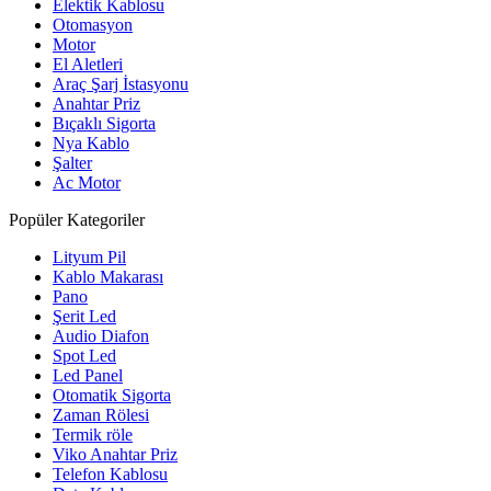
Elektik Kablosu
Otomasyon
Motor
El Aletleri
Araç Şarj İstasyonu
Anahtar Priz
Bıçaklı Sigorta
Nya Kablo
Şalter
Ac Motor
Popüler Kategoriler
Lityum Pil
Kablo Makarası
Pano
Şerit Led
Audio Diafon
Spot Led
Led Panel
Otomatik Sigorta
Zaman Rölesi
Termik röle
Viko Anahtar Priz
Telefon Kablosu