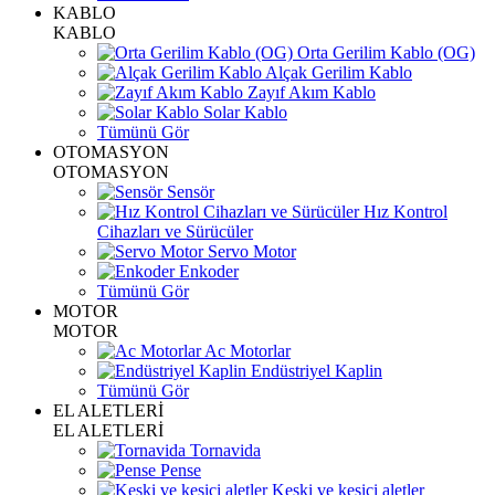
KABLO
KABLO
Orta Gerilim Kablo (OG)
Alçak Gerilim Kablo
Zayıf Akım Kablo
Solar Kablo
Tümünü Gör
OTOMASYON
OTOMASYON
Sensör
Hız Kontrol
Cihazları ve Sürücüler
Servo Motor
Enkoder
Tümünü Gör
MOTOR
MOTOR
Ac Motorlar
Endüstriyel Kaplin
Tümünü Gör
EL ALETLERİ
EL ALETLERİ
Tornavida
Pense
Keski ve kesici aletler