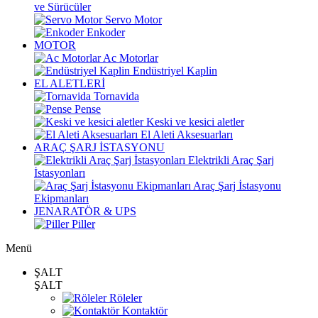
ve Sürücüler
Servo Motor
Enkoder
MOTOR
Ac Motorlar
Endüstriyel Kaplin
EL ALETLERİ
Tornavida
Pense
Keski ve kesici aletler
El Aleti Aksesuarları
ARAÇ ŞARJ İSTASYONU
Elektrikli Araç Şarj
İstasyonları
Araç Şarj İstasyonu
Ekipmanları
JENARATÖR & UPS
Piller
Menü
ŞALT
ŞALT
Röleler
Kontaktör