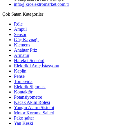
info@krcelektromarket.com.tr
Çok Satan Kategoriler
Röle
Ampul
Sensör
Güç Kaynağı
Klemens
Anahtar Priz
Armatür
Hareket Sensörü
Elektrikli Araç İstasyonu
Kaplin
Pense
Tornavida
Elektrik Sigortası
Kontaktör
Potansiyometre
Kaçak Akım Rölesi
Yangın Alarm Sistemi
Motor Koruma Şalteri
Pako şalter
Yan Keski