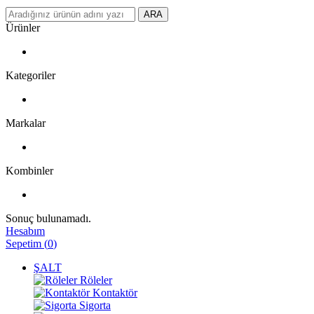
ARA
Ürünler
Kategoriler
Markalar
Kombinler
Sonuç bulunamadı.
Hesabım
Sepetim
(
0
)
ŞALT
Röleler
Kontaktör
Sigorta