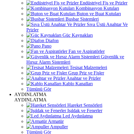
Endüstriyel Fiş ve Prizler
Kombinasyon Kutuları
Buton ve Buat Kutuları
Busbar Sistemleri
Sıva Üstü Anahtar Ve
Prizler
Güç Kaynakları
Diafon
Pano
Fan ve Aspiratörler
Güvenlik ve
Hırsız Alarm Sistemleri
Tesisat Malzemeleri
Grup Priz ve Fişler
Anahtar ve Prizler
Kablo Kanalları
Tümünü Gör
AYDINLATMA
AYDINLATMA
Hareket Sensörleri
Işıldak ve Fenerler
Led Aydınlatma
Armatür
Ampuller
Tümünü Gör