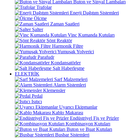
Buton ve Sinyal Lambaları
Trafolar
Enerji Dağıtım Sistemleri
Ölçme
Zaman Saatleri
Şalter
Vinç Kumanda Kutuları
Şönt Reaktör
Harmonik Filtre
Yumuşak Yolverici
Parafudr
Kondansatörler
Şalt Haberleşme
ELEKTRİK
Sarf Malzemeleri
Alarm Sistemleri
Klemensler
Pedal
Isıtıcı
Uyarıcı Ekipmanlar
Kablo Makarası
Endüstriyel Fiş ve Prizler
Kombinasyon Kutuları
Buton ve Buat Kutuları
Busbar Sistemleri