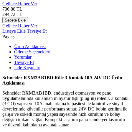
Gelince Haber Ver
736,80
TL
294,72
TL
Sepete Ekle
Gelince Haber Ver
Listeye Ekle
Tavsiye Et
Paylaş
Ürün Açıklaması
Ödeme Seçenekleri
Yorumlar
Tavsiye Et
İade Koşulları
Schneider RXM3AB1BD Röle 3 Kontak 10A 24V DC Ürün
Açıklaması
Schneider RXM3AB1BD, endüstriyel otomasyon ve pano
uygulamalarında kullanılan minyatür fişli (plug-in) röledir. 3 kontaklı
(3 CO) yapısı ve 10A anahtarlama kapasitesi ile kontrol ve sinyal
devrelerinde güvenilir performans sunar. 24V DC bobin gerilimi ile
çalışır ve soketli montaj yapısı sayesinde hızlı kurulum ve kolay
değişim imkanı sağlar. Kompakt tasarımı pano içinde yer tasarrufu
ve düzenli kablolama avantajı sunar.