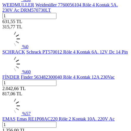
WEIDMULLER
Weidmüller 7760056104 Röle 4 Kontak 5A.
230V Ac DRM570730LT
631,55
TL
315,77
TL
%
0
SCHRACK
Schrack PT570012 Röle 4 Kontak 6A. 12V Dc 14 Pin
%
60
FİNDER
Finder 563482300040 Röle 4 Kontak 12A 230Vac
2.042,66
TL
817,06
TL
%
57
EMAS
Emas RE1P08AC220 Röle 2 Kontak 10A. 220V Ac
1.356,00
TL