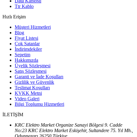
Data Kablosu
Ttr Kablo
Hızlı Erişim
Müşteri Hizmetleri
Blog
Fiyat Listesi
Çok Satanlar
İndirimdekiler
Sepetim
Hakkımızda
Üyelik Sözleşmesi
Satış Sözleşmesi
Garanti ve İade Koşulları
Gizlilik ve Güvenlik
Teslimat Koşulları
KVKK Metni
Video Galeri
Bilgi Toplumu Hizmetleri
İLETİŞİM
KRC Elektro Market Organize Sanayi Bölgesi 9. Cadde
No:23 KRC Elektro Market Eskişehir, Sultandere 75. Yıl Mh.,
Odunpazarı 26250 Türkiye