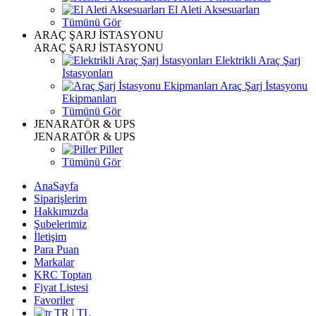
El Aleti Aksesuarları
Tümünü Gör
ARAÇ ŞARJ İSTASYONU
ARAÇ ŞARJ İSTASYONU
Elektrikli Araç Şarj
İstasyonları
Araç Şarj İstasyonu
Ekipmanları
Tümünü Gör
JENARATÖR & UPS
JENARATÖR & UPS
Piller
Tümünü Gör
AnaSayfa
Siparişlerim
Hakkımızda
Şubelerimiz
İletişim
Para Puan
Markalar
KRC Toptan
Fiyat Listesi
Favoriler
TR | TL