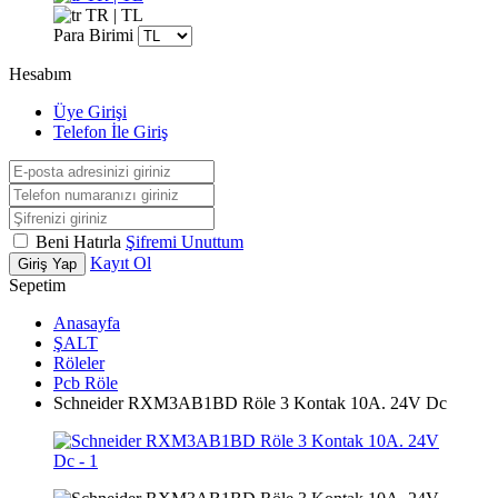
TR | TL
Para Birimi
Hesabım
Üye Girişi
Telefon İle Giriş
Beni Hatırla
Şifremi Unuttum
Kayıt Ol
Giriş Yap
Sepetim
Anasayfa
ŞALT
Röleler
Pcb Röle
Schneider RXM3AB1BD Röle 3 Kontak 10A. 24V Dc