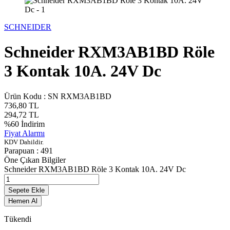
SCHNEIDER
Schneider RXM3AB1BD Röle
3 Kontak 10A. 24V Dc
Ürün Kodu :
SN RXM3AB1BD
736,80
TL
294,72
TL
%
60
İndirim
Fiyat Alarmı
KDV Dahildir.
Parapuan :
491
Öne Çıkan Bilgiler
Schneider RXM3AB1BD Röle 3 Kontak 10A. 24V Dc
Sepete Ekle
Hemen Al
Tükendi