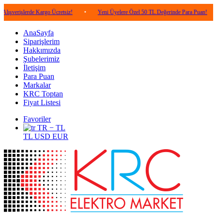
rde Kargo Ücretsiz!
•
Yeni Üyelere Özel 50 TL Değerinde Para Puan!
•
5.000
AnaSayfa
Siparişlerim
Hakkımızda
Şubelerimiz
İletişim
Para Puan
Markalar
KRC Toptan
Fiyat Listesi
Favoriler
TR − TL
TL
USD
EUR