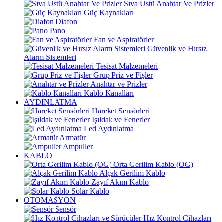
Sıva Üstü Anahtar Ve Prizler
Güç Kaynakları
Diafon
Pano
Fan ve Aspiratörler
Güvenlik ve Hırsız
Alarm Sistemleri
Tesisat Malzemeleri
Grup Priz ve Fişler
Anahtar ve Prizler
Kablo Kanalları
AYDINLATMA
Hareket Sensörleri
Işıldak ve Fenerler
Led Aydınlatma
Armatür
Ampuller
KABLO
Orta Gerilim Kablo (OG)
Alçak Gerilim Kablo
Zayıf Akım Kablo
Solar Kablo
OTOMASYON
Sensör
Hız Kontrol Cihazları