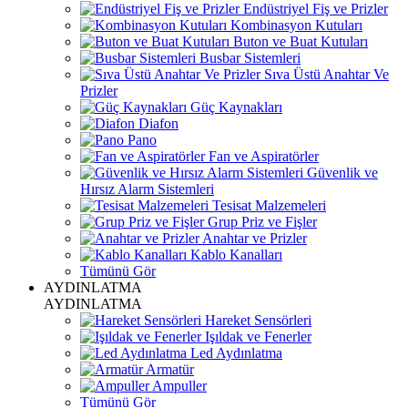
Endüstriyel Fiş ve Prizler
Kombinasyon Kutuları
Buton ve Buat Kutuları
Busbar Sistemleri
Sıva Üstü Anahtar Ve
Prizler
Güç Kaynakları
Diafon
Pano
Fan ve Aspiratörler
Güvenlik ve
Hırsız Alarm Sistemleri
Tesisat Malzemeleri
Grup Priz ve Fişler
Anahtar ve Prizler
Kablo Kanalları
Tümünü Gör
AYDINLATMA
AYDINLATMA
Hareket Sensörleri
Işıldak ve Fenerler
Led Aydınlatma
Armatür
Ampuller
Tümünü Gör