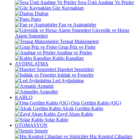
Sıva Üstü Anahtar Ve Prizler
Güç Kaynakları
Diafon
Pano
Fan ve Aspiratörler
Güvenlik ve Hırsız
Alarm Sistemleri
Tesisat Malzemeleri
Grup Priz ve Fişler
Anahtar ve Prizler
Kablo Kanalları
AYDINLATMA
Hareket Sensörleri
Işıldak ve Fenerler
Led Aydınlatma
Armatür
Ampuller
KABLO
Orta Gerilim Kablo (OG)
Alçak Gerilim Kablo
Zayıf Akım Kablo
Solar Kablo
OTOMASYON
Sensör
Hız Kontrol Cihazları