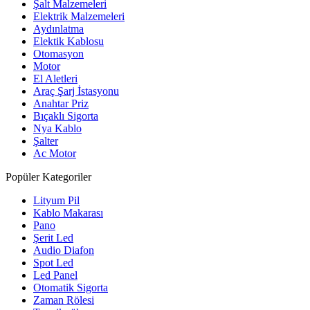
Şalt Malzemeleri
Elektrik Malzemeleri
Aydınlatma
Elektik Kablosu
Otomasyon
Motor
El Aletleri
Araç Şarj İstasyonu
Anahtar Priz
Bıçaklı Sigorta
Nya Kablo
Şalter
Ac Motor
Popüler Kategoriler
Lityum Pil
Kablo Makarası
Pano
Şerit Led
Audio Diafon
Spot Led
Led Panel
Otomatik Sigorta
Zaman Rölesi