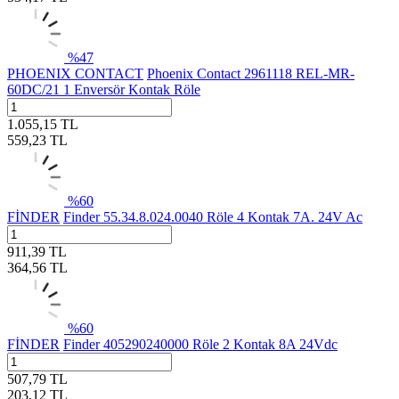
%
47
PHOENIX CONTACT
Phoenix Contact 2961118 REL-MR-
60DC/21 1 Enversör Kontak Röle
1.055,15
TL
559,23
TL
%
60
FİNDER
Finder 55.34.8.024.0040 Röle 4 Kontak 7A. 24V Ac
911,39
TL
364,56
TL
%
60
FİNDER
Finder 405290240000 Röle 2 Kontak 8A 24Vdc
507,79
TL
203,12
TL