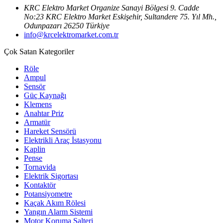
KRC Elektro Market Organize Sanayi Bölgesi 9. Cadde
No:23 KRC Elektro Market Eskişehir, Sultandere 75. Yıl Mh.,
Odunpazarı 26250 Türkiye
info@krcelektromarket.com.tr
Çok Satan Kategoriler
Röle
Ampul
Sensör
Güç Kaynağı
Klemens
Anahtar Priz
Armatür
Hareket Sensörü
Elektrikli Araç İstasyonu
Kaplin
Pense
Tornavida
Elektrik Sigortası
Kontaktör
Potansiyometre
Kaçak Akım Rölesi
Yangın Alarm Sistemi
Motor Koruma Şalteri