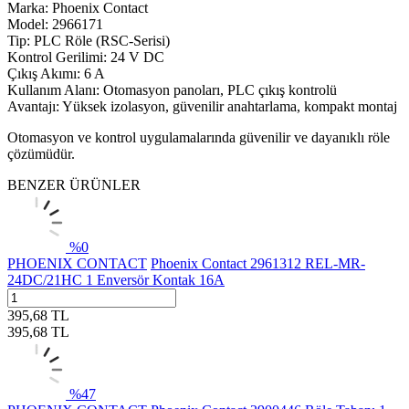
Marka: Phoenix Contact
Model: 2966171
Tip: PLC Röle (RSC-Serisi)
Kontrol Gerilimi: 24 V DC
Çıkış Akımı: 6 A
Kullanım Alanı: Otomasyon panoları, PLC çıkış kontrolü
Avantajı: Yüksek izolasyon, güvenilir anahtarlama, kompakt montaj
Otomasyon ve kontrol uygulamalarında güvenilir ve dayanıklı röle
çözümüdür.
BENZER ÜRÜNLER
%
0
PHOENIX CONTACT
Phoenix Contact 2961312 REL-MR-
24DC/21HC 1 Enversör Kontak 16A
395,68
TL
395,68
TL
%
47