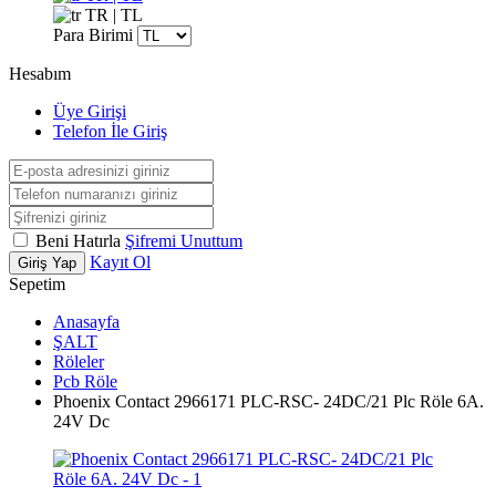
TR | TL
Para Birimi
Hesabım
Üye Girişi
Telefon İle Giriş
Beni Hatırla
Şifremi Unuttum
Kayıt Ol
Giriş Yap
Sepetim
Anasayfa
ŞALT
Röleler
Pcb Röle
Phoenix Contact 2966171 PLC-RSC- 24DC/21 Plc Röle 6A.
24V Dc