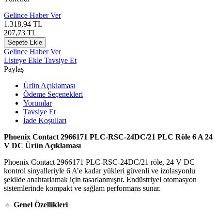
Gelince Haber Ver
1.318,94
TL
207,73
TL
Sepete Ekle
Gelince Haber Ver
Listeye Ekle
Tavsiye Et
Paylaş
Ürün Açıklaması
Ödeme Seçenekleri
Yorumlar
Tavsiye Et
İade Koşulları
Phoenix Contact 2966171 PLC-RSC-24DC/21 PLC Röle 6 A 24
V DC Ürün Açıklaması
Phoenix Contact 2966171 PLC-RSC-24DC/21 röle, 24 V DC
kontrol sinyalleriyle 6 A’e kadar yükleri güvenli ve izolasyonlu
şekilde anahtarlamak için tasarlanmıştır. Endüstriyel otomasyon
sistemlerinde kompakt ve sağlam performans sunar.
🔹
Genel Özellikleri