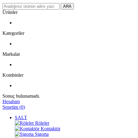
ARA
Ürünler
Kategoriler
Markalar
Kombinler
Sonuç bulunamadı.
Hesabım
Sepetim
(
0
)
ŞALT
Röleler
Kontaktör
Sigorta