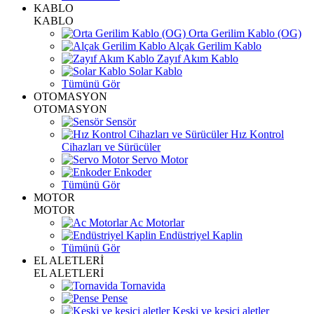
KABLO
KABLO
Orta Gerilim Kablo (OG)
Alçak Gerilim Kablo
Zayıf Akım Kablo
Solar Kablo
Tümünü Gör
OTOMASYON
OTOMASYON
Sensör
Hız Kontrol
Cihazları ve Sürücüler
Servo Motor
Enkoder
Tümünü Gör
MOTOR
MOTOR
Ac Motorlar
Endüstriyel Kaplin
Tümünü Gör
EL ALETLERİ
EL ALETLERİ
Tornavida
Pense
Keski ve kesici aletler