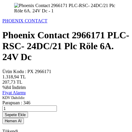
PHOENIX CONTACT
Phoenix Contact 2966171 PLC-
RSC- 24DC/21 Plc Röle 6A.
24V Dc
Ürün Kodu :
PX 2966171
1.318,94
TL
207,73
TL
%
84
İndirim
Fiyat Alarmı
KDV Dahildir.
Parapuan :
346
Sepete Ekle
Hemen Al
Tükendi