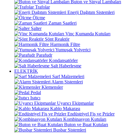
Buton ve Sinyal Lambaları
Trafolar
Enerji Dağıtım Sistemleri
Ölçme
Zaman Saatleri
Şalter
Vinç Kumanda Kutuları
Şönt Reaktör
Harmonik Filtre
Yumuşak Yolverici
Parafudr
Kondansatörler
Şalt Haberleşme
ELEKTRİK
Sarf Malzemeleri
Alarm Sistemleri
Klemensler
Pedal
Isıtıcı
Uyarıcı Ekipmanlar
Kablo Makarası
Endüstriyel Fiş ve Prizler
Kombinasyon Kutuları
Buton ve Buat Kutuları
Busbar Sistemleri