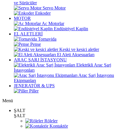
ve Sürücüler
Servo Motor
Enkoder
MOTOR
Ac Motorlar
Endüstriyel Kaplin
EL ALETLERİ
Tornavida
Pense
Keski ve kesici aletler
El Aleti Aksesuarları
ARAÇ ŞARJ İSTASYONU
Elektrikli Araç Şarj
İstasyonları
Araç Şarj İstasyonu
Ekipmanları
JENERATÖR & UPS
Piller
Menü
ŞALT
ŞALT
Röleler
Kontaktör