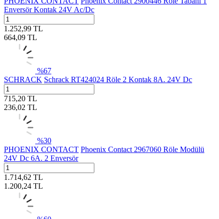
PHOENIX CONTACT
Phoenix Contact 2900446 Röle Tabanı 1
Enversör Kontak 24V Ac/Dc
1.252,99
TL
664,09
TL
%
67
SCHRACK
Schrack RT424024 Röle 2 Kontak 8A. 24V Dc
715,20
TL
236,02
TL
%
30
PHOENIX CONTACT
Phoenix Contact 2967060 Röle Modülü
24V Dc 6A. 2 Enversör
1.714,62
TL
1.200,24
TL