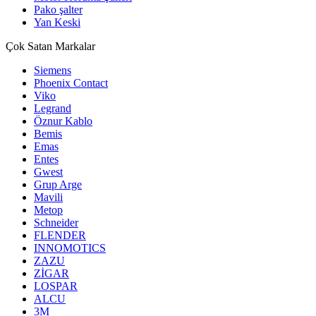
Pako şalter
Yan Keski
Çok Satan Markalar
Siemens
Phoenix Contact
Viko
Legrand
Öznur Kablo
Bemis
Emas
Entes
Gwest
Grup Arge
Mavili
Metop
Schneider
FLENDER
INNOMOTICS
ZAZU
ZİGAR
LOSPAR
ALCU
3M