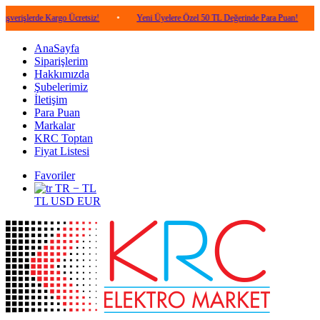
erde Kargo Ücretsiz!
•
Yeni Üyelere Özel 50 TL Değerinde Para Puan!
•
5.00
AnaSayfa
Siparişlerim
Hakkımızda
Şubelerimiz
İletişim
Para Puan
Markalar
KRC Toptan
Fiyat Listesi
Favoriler
TR − TL
TL
USD
EUR