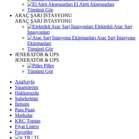
El Aleti Aksesuarları
Tümünü Gör
ARAÇ ŞARJ İSTASYONU
ARAÇ ŞARJ İSTASYONU
Elektrikli Araç Şarj
İstasyonları
Araç Şarj İstasyonu
Ekipmanları
Tümünü Gör
JENERATÖR & UPS
JENERATÖR & UPS
Piller
Tümünü Gör
AnaSayfa
Siparişlerim
Hakkımızda
Şubelerimiz
İletişim
Para Puan
Markalar
KRC Toptan
Fiyat Listesi
Favoriler
TR | TL