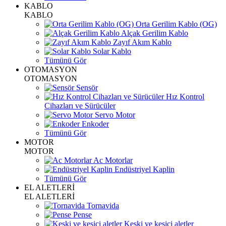
KABLO
KABLO
Orta Gerilim Kablo (OG)
Alçak Gerilim Kablo
Zayıf Akım Kablo
Solar Kablo
Tümünü Gör
OTOMASYON
OTOMASYON
Sensör
Hız Kontrol
Cihazları ve Sürücüler
Servo Motor
Enkoder
Tümünü Gör
MOTOR
MOTOR
Ac Motorlar
Endüstriyel Kaplin
Tümünü Gör
EL ALETLERİ
EL ALETLERİ
Tornavida
Pense
Keski ve kesici aletler