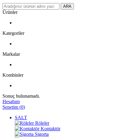
ARA
Ürünler
Kategoriler
Markalar
Kombinler
Sonuç bulunamadı.
Hesabım
Sepetim
(
0
)
ŞALT
Röleler
Kontaktör
Sigorta