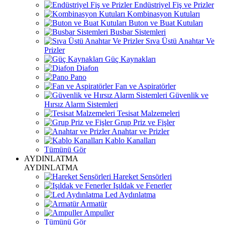
Endüstriyel Fiş ve Prizler
Kombinasyon Kutuları
Buton ve Buat Kutuları
Busbar Sistemleri
Sıva Üstü Anahtar Ve
Prizler
Güç Kaynakları
Diafon
Pano
Fan ve Aspiratörler
Güvenlik ve
Hırsız Alarm Sistemleri
Tesisat Malzemeleri
Grup Priz ve Fişler
Anahtar ve Prizler
Kablo Kanalları
Tümünü Gör
AYDINLATMA
AYDINLATMA
Hareket Sensörleri
Işıldak ve Fenerler
Led Aydınlatma
Armatür
Ampuller
Tümünü Gör