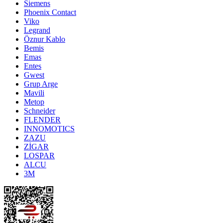
Siemens
Phoenix Contact
Viko
Legrand
Öznur Kablo
Bemis
Emas
Entes
Gwest
Grup Arge
Mavili
Metop
Schneider
FLENDER
INNOMOTICS
ZAZU
ZİGAR
LOSPAR
ALCU
3M