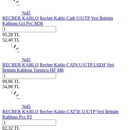
%
45
REÇBER KABLO
Reçber Kablo Cat6 U/UTP Veri İletişim
Kablosu Gri Pvc M36
95,28
TL
52,40
TL
%
45
REÇBER KABLO
Reçber Kablo CAT6 U/UTP LSZH Veri
İletişim Kablosu Turuncu HF M8
99,96
TL
54,98
TL
%
45
REÇBER KABLO
Reçber Kablo CAT5E U/UTP Veri İletişim
Kablosu Pvc P2
82,32
TL