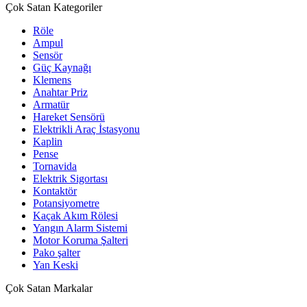
Çok Satan Kategoriler
Röle
Ampul
Sensör
Güç Kaynağı
Klemens
Anahtar Priz
Armatür
Hareket Sensörü
Elektrikli Araç İstasyonu
Kaplin
Pense
Tornavida
Elektrik Sigortası
Kontaktör
Potansiyometre
Kaçak Akım Rölesi
Yangın Alarm Sistemi
Motor Koruma Şalteri
Pako şalter
Yan Keski
Çok Satan Markalar