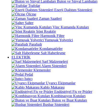
Buton ve Sinyal Lambaları
Trafolar
Enerji Dağıtım Sistemleri
Ölçme
Zaman Saatleri
Şalter
Vinç Kumanda Kutuları
Şönt Reaktör
Harmonik Filtre
Yumuşak Yolverici
Parafudr
Kondansatörler
Şalt Haberleşme
ELEKTRİK
Sarf Malzemeleri
Alarm Sistemleri
Klemensler
Pedal
Isıtıcı
Uyarıcı Ekipmanlar
Kablo Makarası
Endüstriyel Fiş ve Prizler
Kombinasyon Kutuları
Buton ve Buat Kutuları
Busbar Sistemleri