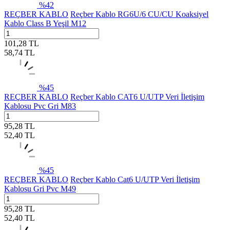
%
42
REÇBER KABLO
Reçber Kablo RG6U/6 CU/CU Koaksiyel
Kablo Class B Yeşil M12
101,28
TL
58,74
TL
%
45
REÇBER KABLO
Reçber Kablo CAT6 U/UTP Veri İletişim
Kablosu Pvc Gri M83
95,28
TL
52,40
TL
%
45
REÇBER KABLO
Reçber Kablo Cat6 U/UTP Veri İletişim
Kablosu Gri Pvc M49
95,28
TL
52,40
TL