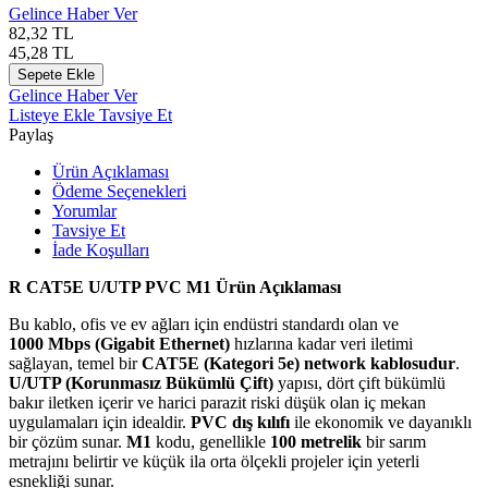
Gelince Haber Ver
82,32
TL
45,28
TL
Sepete Ekle
Gelince Haber Ver
Listeye Ekle
Tavsiye Et
Paylaş
Ürün Açıklaması
Ödeme Seçenekleri
Yorumlar
Tavsiye Et
İade Koşulları
R CAT5E U/UTP PVC M1 Ürün Açıklaması
Bu kablo, ofis ve ev ağları için endüstri standardı olan ve
1000
M
b
p
s
(Gigabit Ethernet)
hızlarına kadar veri iletimi
sağlayan, temel bir
CAT5E (Kategori 5e) network kablosudur
.
U/UTP (Korunmasız Bükümlü Çift)
yapısı, dört çift bükümlü
bakır iletken içerir ve harici parazit riski düşük olan iç mekan
uygulamaları için idealdir.
PVC dış kılıfı
ile ekonomik ve dayanıklı
bir çözüm sunar.
M1
kodu, genellikle
100
m
e
t
re
l
ik
bir sarım
metrajını belirtir ve küçük ila orta ölçekli projeler için yeterli
esnekliği sunar.