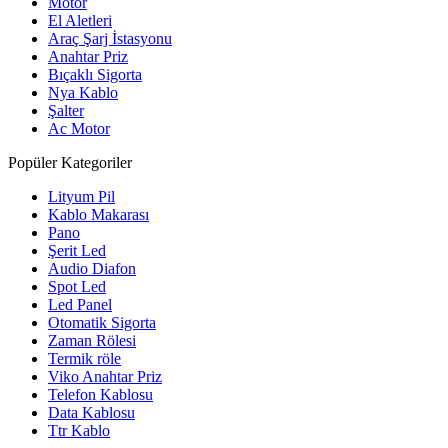
Motor
El Aletleri
Araç Şarj İstasyonu
Anahtar Priz
Bıçaklı Sigorta
Nya Kablo
Şalter
Ac Motor
Popüler Kategoriler
Lityum Pil
Kablo Makarası
Pano
Şerit Led
Audio Diafon
Spot Led
Led Panel
Otomatik Sigorta
Zaman Rölesi
Termik röle
Viko Anahtar Priz
Telefon Kablosu
Data Kablosu
Ttr Kablo