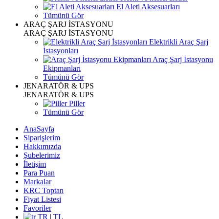
El Aleti Aksesuarları
Tümünü Gör
ARAÇ ŞARJ İSTASYONU
ARAÇ ŞARJ İSTASYONU
Elektrikli Araç Şarj
İstasyonları
Araç Şarj İstasyonu
Ekipmanları
Tümünü Gör
JENARATÖR & UPS
JENARATÖR & UPS
Piller
Tümünü Gör
AnaSayfa
Siparişlerim
Hakkımızda
Şubelerimiz
İletişim
Para Puan
Markalar
KRC Toptan
Fiyat Listesi
Favoriler
TR | TL