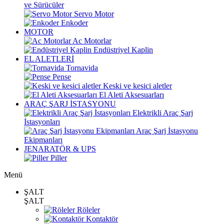
ve Sürücüler
Servo Motor
Enkoder
MOTOR
Ac Motorlar
Endüstriyel Kaplin
EL ALETLERİ
Tornavida
Pense
Keski ve kesici aletler
El Aleti Aksesuarları
ARAÇ ŞARJ İSTASYONU
Elektrikli Araç Şarj
İstasyonları
Araç Şarj İstasyonu
Ekipmanları
JENARATÖR & UPS
Piller
Menü
ŞALT
ŞALT
Röleler
Kontaktör