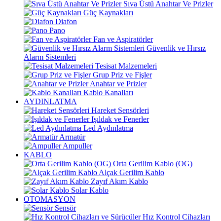
Sıva Üstü Anahtar Ve Prizler
Güç Kaynakları
Diafon
Pano
Fan ve Aspiratörler
Güvenlik ve Hırsız
Alarm Sistemleri
Tesisat Malzemeleri
Grup Priz ve Fişler
Anahtar ve Prizler
Kablo Kanalları
AYDINLATMA
Hareket Sensörleri
Işıldak ve Fenerler
Led Aydınlatma
Armatür
Ampuller
KABLO
Orta Gerilim Kablo (OG)
Alçak Gerilim Kablo
Zayıf Akım Kablo
Solar Kablo
OTOMASYON
Sensör
Hız Kontrol Cihazları