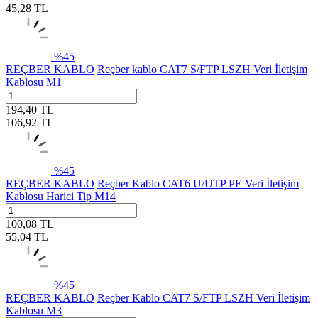
45,28
TL
%
45
REÇBER KABLO
Reçber kablo CAT7 S/FTP LSZH Veri İletişim
Kablosu M1
194,40
TL
106,92
TL
%
45
REÇBER KABLO
Reçber Kablo CAT6 U/UTP PE Veri İletişim
Kablosu Harici Tip M14
100,08
TL
55,04
TL
%
45
REÇBER KABLO
Reçber Kablo CAT7 S/FTP LSZH Veri İletişim
Kablosu M3