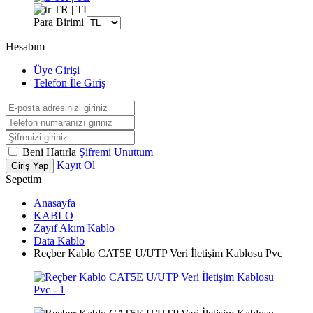
TR | TL
Para Birimi
Hesabım
Üye Girişi
Telefon İle Giriş
Beni Hatırla
Şifremi Unuttum
Kayıt Ol
Giriş Yap
Sepetim
Anasayfa
KABLO
Zayıf Akım Kablo
Data Kablo
Reçber Kablo CAT5E U/UTP Veri İletişim Kablosu Pvc