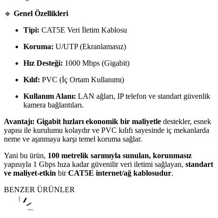
🔹
Genel Özellikleri
Tipi:
CAT5E Veri İletim Kablosu
Koruma:
U/UTP (Ekranlamasız)
Hız Desteği:
1000
M
b
p
s
(Gigabit)
Kılıf:
PVC (İç Ortam Kullanımı)
Kullanım Alanı:
LAN ağları, IP telefon ve standart güvenlik
kamera bağlantıları.
Avantajı:
Gigabit hızları ekonomik bir maliyetle
destekler, esnek
yapısı ile kurulumu kolaydır ve PVC kılıfı sayesinde iç mekanlarda
neme ve aşınmaya karşı temel koruma sağlar.
Yani bu ürün,
100
m
e
t
re
l
ik
sarımıyla sunulan, korunmasız
yapısıyla
1
G
b
p
s
hıza kadar güvenilir veri iletimi sağlayan,
standart
ve maliyet-etkin
bir
CAT5E internet/ağ kablosudur
.
BENZER ÜRÜNLER