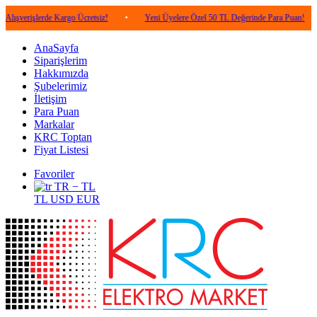
lerde Kargo Ücretsiz!
•
Yeni Üyelere Özel 50 TL Değerinde Para Puan!
•
5.0
AnaSayfa
Siparişlerim
Hakkımızda
Şubelerimiz
İletişim
Para Puan
Markalar
KRC Toptan
Fiyat Listesi
Favoriler
TR − TL
TL
USD
EUR