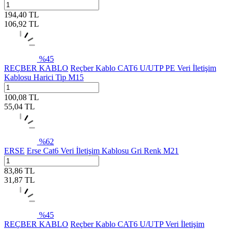
194,40
TL
106,92
TL
%
45
REÇBER KABLO
Reçber Kablo CAT6 U/UTP PE Veri İletişim
Kablosu Harici Tip M15
100,08
TL
55,04
TL
%
62
ERSE
Erse Cat6 Veri İletişim Kablosu Gri Renk M21
83,86
TL
31,87
TL
%
45
REÇBER KABLO
Reçber Kablo CAT6 U/UTP Veri İletişim