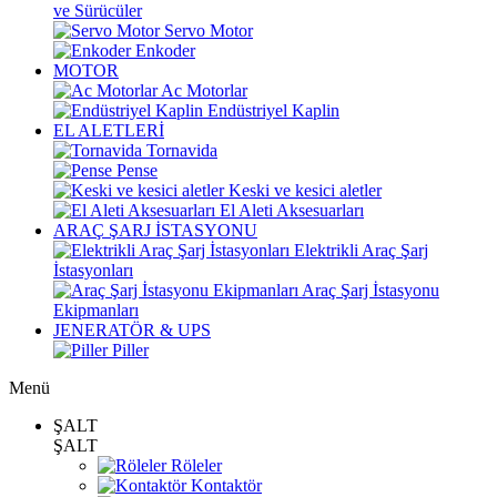
ve Sürücüler
Servo Motor
Enkoder
MOTOR
Ac Motorlar
Endüstriyel Kaplin
EL ALETLERİ
Tornavida
Pense
Keski ve kesici aletler
El Aleti Aksesuarları
ARAÇ ŞARJ İSTASYONU
Elektrikli Araç Şarj
İstasyonları
Araç Şarj İstasyonu
Ekipmanları
JENERATÖR & UPS
Piller
Menü
ŞALT
ŞALT
Röleler
Kontaktör