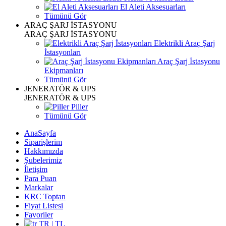
El Aleti Aksesuarları
Tümünü Gör
ARAÇ ŞARJ İSTASYONU
ARAÇ ŞARJ İSTASYONU
Elektrikli Araç Şarj
İstasyonları
Araç Şarj İstasyonu
Ekipmanları
Tümünü Gör
JENERATÖR & UPS
JENERATÖR & UPS
Piller
Tümünü Gör
AnaSayfa
Siparişlerim
Hakkımızda
Şubelerimiz
İletişim
Para Puan
Markalar
KRC Toptan
Fiyat Listesi
Favoriler
TR | TL