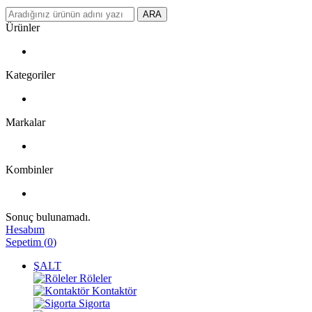
ARA
Ürünler
Kategoriler
Markalar
Kombinler
Sonuç bulunamadı.
Hesabım
Sepetim
(
0
)
ŞALT
Röleler
Kontaktör
Sigorta