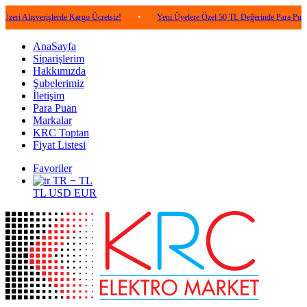
verişlerde Kargo Ücretsiz!
•
Yeni Üyelere Özel 50 TL Değerinde Para Puan!
•
AnaSayfa
Siparişlerim
Hakkımızda
Şubelerimiz
İletişim
Para Puan
Markalar
KRC Toptan
Fiyat Listesi
Favoriler
TR − TL
TL
USD
EUR