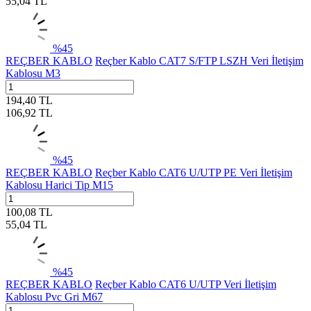
55,04
TL
%
45
REÇBER KABLO
Reçber Kablo CAT7 S/FTP LSZH Veri İletişim
Kablosu M3
194,40
TL
106,92
TL
%
45
REÇBER KABLO
Reçber Kablo CAT6 U/UTP PE Veri İletişim
Kablosu Harici Tip M15
100,08
TL
55,04
TL
%
45
REÇBER KABLO
Reçber Kablo CAT6 U/UTP Veri İletişim
Kablosu Pvc Gri M67