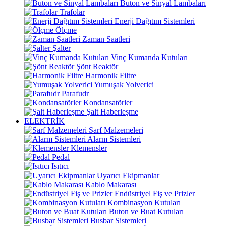
Buton ve Sinyal Lambaları
Trafolar
Enerji Dağıtım Sistemleri
Ölçme
Zaman Saatleri
Şalter
Vinç Kumanda Kutuları
Şönt Reaktör
Harmonik Filtre
Yumuşak Yolverici
Parafudr
Kondansatörler
Şalt Haberleşme
ELEKTRİK
Sarf Malzemeleri
Alarm Sistemleri
Klemensler
Pedal
Isıtıcı
Uyarıcı Ekipmanlar
Kablo Makarası
Endüstriyel Fiş ve Prizler
Kombinasyon Kutuları
Buton ve Buat Kutuları
Busbar Sistemleri