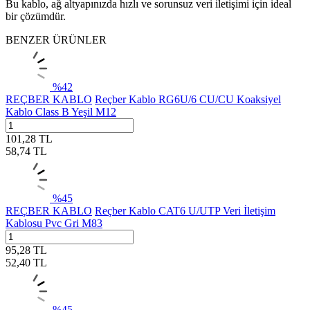
Bu kablo, ağ altyapınızda hızlı ve sorunsuz veri iletişimi için ideal
bir çözümdür.
BENZER ÜRÜNLER
%
42
REÇBER KABLO
Reçber Kablo RG6U/6 CU/CU Koaksiyel
Kablo Class B Yeşil M12
101,28
TL
58,74
TL
%
45
REÇBER KABLO
Reçber Kablo CAT6 U/UTP Veri İletişim
Kablosu Pvc Gri M83
95,28
TL
52,40
TL
%
45