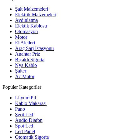
Şalt Malzemeleri
Elektrik Malzemeleri
Aydınlatma
Elektik Kablosu
Otomasyon
Motor
El Aletleri
Araç Şarj İstasyonu
Anahtar Priz
Bıçaklı Sigorta
Nya Kablo
Şalter
Ac Motor
Popüler Kategoriler
Lityum Pil
Kablo Makarası
Pano
Şerit Led
Audio Diafon
Spot Led
Led Panel
Otomatik Sigorta