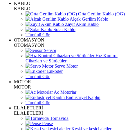
KABLO
KABLO
Orta Gerilim Kablo (OG)
Alçak Gerilim Kablo
Zayıf Akım Kablo
Solar Kablo
Tümünü Gör
OTOMASYON
OTOMASYON
Sensör
Hız Kontrol
Cihazları ve Sürücüler
Servo Motor
Enkoder
Tümünü Gör
MOTOR
MOTOR
Ac Motorlar
Endüstriyel Kaplin
Tümünü Gör
EL ALETLERİ
EL ALETLERİ
Tornavida
Pense
Keski ve kesici aletler