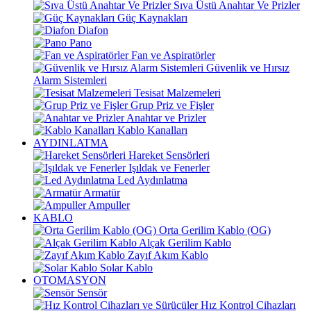
Sıva Üstü Anahtar Ve Prizler
Güç Kaynakları
Diafon
Pano
Fan ve Aspiratörler
Güvenlik ve Hırsız
Alarm Sistemleri
Tesisat Malzemeleri
Grup Priz ve Fişler
Anahtar ve Prizler
Kablo Kanalları
AYDINLATMA
Hareket Sensörleri
Işıldak ve Fenerler
Led Aydınlatma
Armatür
Ampuller
KABLO
Orta Gerilim Kablo (OG)
Alçak Gerilim Kablo
Zayıf Akım Kablo
Solar Kablo
OTOMASYON
Sensör
Hız Kontrol Cihazları