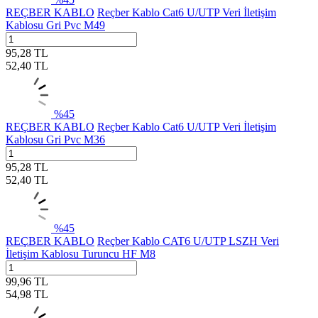
REÇBER KABLO
Reçber Kablo Cat6 U/UTP Veri İletişim
Kablosu Gri Pvc M49
95,28
TL
52,40
TL
%
45
REÇBER KABLO
Reçber Kablo Cat6 U/UTP Veri İletişim
Kablosu Gri Pvc M36
95,28
TL
52,40
TL
%
45
REÇBER KABLO
Reçber Kablo CAT6 U/UTP LSZH Veri
İletişim Kablosu Turuncu HF M8
99,96
TL
54,98
TL