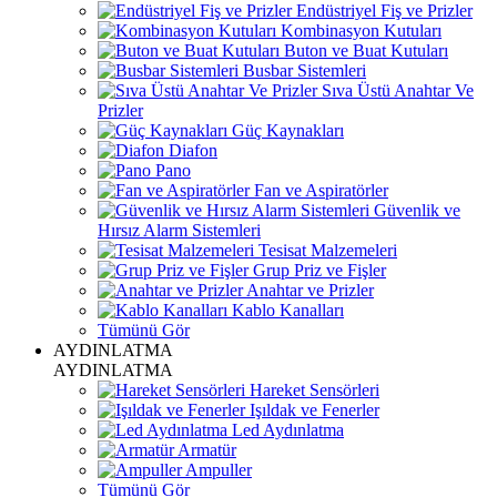
Endüstriyel Fiş ve Prizler
Kombinasyon Kutuları
Buton ve Buat Kutuları
Busbar Sistemleri
Sıva Üstü Anahtar Ve
Prizler
Güç Kaynakları
Diafon
Pano
Fan ve Aspiratörler
Güvenlik ve
Hırsız Alarm Sistemleri
Tesisat Malzemeleri
Grup Priz ve Fişler
Anahtar ve Prizler
Kablo Kanalları
Tümünü Gör
AYDINLATMA
AYDINLATMA
Hareket Sensörleri
Işıldak ve Fenerler
Led Aydınlatma
Armatür
Ampuller
Tümünü Gör