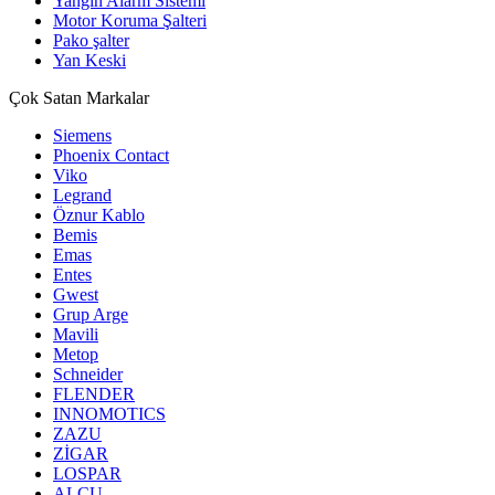
Yangın Alarm Sistemi
Motor Koruma Şalteri
Pako şalter
Yan Keski
Çok Satan Markalar
Siemens
Phoenix Contact
Viko
Legrand
Öznur Kablo
Bemis
Emas
Entes
Gwest
Grup Arge
Mavili
Metop
Schneider
FLENDER
INNOMOTICS
ZAZU
ZİGAR
LOSPAR
ALCU