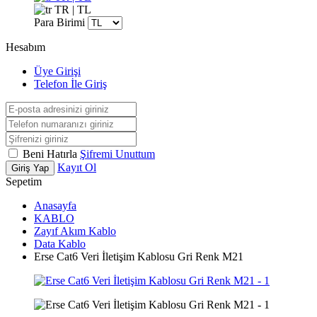
TR | TL
Para Birimi
Hesabım
Üye Girişi
Telefon İle Giriş
Beni Hatırla
Şifremi Unuttum
Kayıt Ol
Giriş Yap
Sepetim
Anasayfa
KABLO
Zayıf Akım Kablo
Data Kablo
Erse Cat6 Veri İletişim Kablosu Gri Renk M21