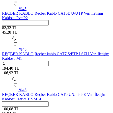
%
45
REÇBER KABLO
Reçber Kablo CAT5E U/UTP Veri İletişim
Kablosu Pvc P2
82,32
TL
45,28
TL
%
45
REÇBER KABLO
Reçber kablo CAT7 S/FTP LSZH Veri İletişim
Kablosu M1
194,40
TL
106,92
TL
%
45
REÇBER KABLO
Reçber Kablo CAT6 U/UTP PE Veri İletişim
Kablosu Harici Tip M14
100,08
TL