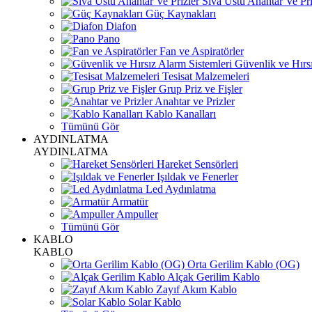
Sıva Üstü Anahtar Ve Pri
Güç Kaynakları
Diafon
Pano
Fan ve Aspiratörler
Güvenlik ve Hırsı
Tesisat Malzemeleri
Grup Priz ve Fişler
Anahtar ve Prizler
Kablo Kanalları
Tümünü Gör
AYDINLATMA
AYDINLATMA
Hareket Sensörleri
Işıldak ve Fenerler
Led Aydınlatma
Armatür
Ampuller
Tümünü Gör
KABLO
KABLO
Orta Gerilim Kablo (OG)
Alçak Gerilim Kablo
Zayıf Akım Kablo
Solar Kablo