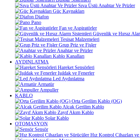
Sıva Üstü Anahtar Ve Prizler
Güç Kaynakları
Diafon
Pano
Fan ve Aspiratörler
Güvenlik ve Hırsız Alar
Tesisat Malzemeleri
Grup Priz ve Fişler
Anahtar ve Prizler
Kablo Kanalları
AYDINLATMA
Hareket Sensörleri
Işıldak ve Fenerler
Led Aydınlatma
Armatür
Ampuller
KABLO
Orta Gerilim Kablo (OG)
Alçak Gerilim Kablo
Zayıf Akım Kablo
Solar Kablo
OTOMASYON
Sensör
Hız Kontrol Cihazları ve