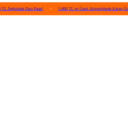
rinde Para Puan!
•
5.000 TL ve Üzeri Alışverişlerde Kargo Ücretsiz!