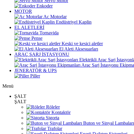
Servo Motor
Enkoder
MOTOR
Ac Motorlar
Endüstriyel Kaplin
EL ALETLERİ
Tornavida
Pense
Keski ve kesici aletler
El Aleti Aksesuarları
ARAÇ ŞARJ İSTASYONU
Elektrikli Araç Şarj İstasyonl
Araç Şarj İstasyonu Ekipma
JENERATÖR & UPS
Piller
Menü
ŞALT
ŞALT
Röleler
Kontaktör
Sigorta
Buton ve Sinyal Lambaları
Trafolar
Enerji Dağıtım Sistemleri