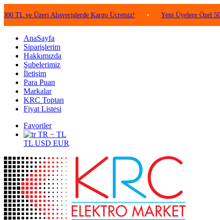
e Üzeri Alışverişlerde Kargo Ücretsiz!
•
Yeni Üyelere Özel 50 TL Değe
AnaSayfa
Siparişlerim
Hakkımızda
Şubelerimiz
İletişim
Para Puan
Markalar
KRC Toptan
Fiyat Listesi
Favoriler
TR − TL
TL
USD
EUR