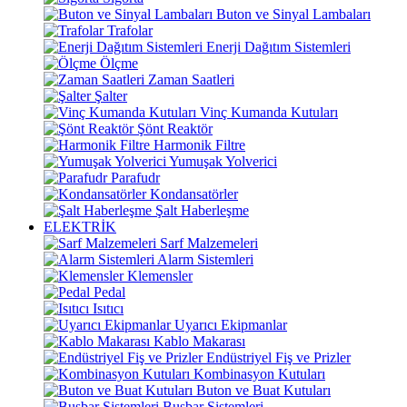
Buton ve Sinyal Lambaları
Trafolar
Enerji Dağıtım Sistemleri
Ölçme
Zaman Saatleri
Şalter
Vinç Kumanda Kutuları
Şönt Reaktör
Harmonik Filtre
Yumuşak Yolverici
Parafudr
Kondansatörler
Şalt Haberleşme
ELEKTRİK
Sarf Malzemeleri
Alarm Sistemleri
Klemensler
Pedal
Isıtıcı
Uyarıcı Ekipmanlar
Kablo Makarası
Endüstriyel Fiş ve Prizler
Kombinasyon Kutuları
Buton ve Buat Kutuları
Busbar Sistemleri