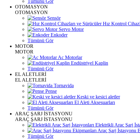
Tümünü Gör
OTOMASYON
OTOMASYON
Sensör
Hız Kontrol Cihazl
Servo Motor
Enkoder
Tümünü Gör
MOTOR
MOTOR
Ac Motorlar
Endüstriyel Kaplin
Tümünü Gör
EL ALETLERİ
EL ALETLERİ
Tornavida
Pense
Keski ve kesici aletler
El Aleti Aksesuarları
Tümünü Gör
ARAÇ ŞARJ İSTASYONU
ARAÇ ŞARJ İSTASYONU
Elektrikli Araç Şarj İst
Araç Şarj İstasyonu 
Tümünü Gör