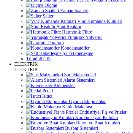
Ölçme
Zaman Saatleri
Şalter
Vinç Kumanda Kutuları
Şönt Reaktör
Harmonik Filtre
Yumuşak Yolverici
Parafudr
Kondansatörler
Şalt Haberleşme
Tümünü Gör
ELEKTRİK
ELEKTRİK
Sarf Malzemeleri
Alarm Sistemleri
Klemensler
Pedal
Isıtıcı
Uyarıcı Ekipmanlar
Kablo Makarası
Endüstriyel Fiş ve Prizler
Kombinasyon Kutuları
Buton ve Buat Kutuları
Busbar Sistemleri