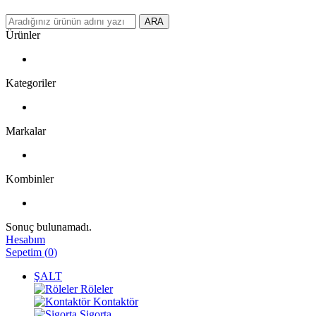
ARA
Ürünler
Kategoriler
Markalar
Kombinler
Sonuç bulunamadı.
Hesabım
Sepetim
(
0
)
ŞALT
Röleler
Kontaktör
Sigorta