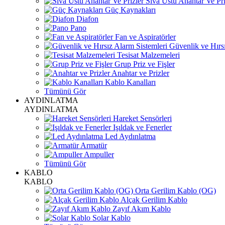
Sıva Üstü Anahtar Ve Pri
Güç Kaynakları
Diafon
Pano
Fan ve Aspiratörler
Güvenlik ve Hırsı
Tesisat Malzemeleri
Grup Priz ve Fişler
Anahtar ve Prizler
Kablo Kanalları
Tümünü Gör
AYDINLATMA
AYDINLATMA
Hareket Sensörleri
Işıldak ve Fenerler
Led Aydınlatma
Armatür
Ampuller
Tümünü Gör
KABLO
KABLO
Orta Gerilim Kablo (OG)
Alçak Gerilim Kablo
Zayıf Akım Kablo
Solar Kablo