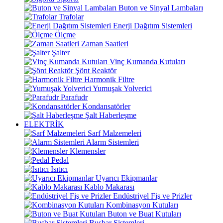
Buton ve Sinyal Lambaları
Trafolar
Enerji Dağıtım Sistemleri
Ölçme
Zaman Saatleri
Şalter
Vinç Kumanda Kutuları
Şönt Reaktör
Harmonik Filtre
Yumuşak Yolverici
Parafudr
Kondansatörler
Şalt Haberleşme
ELEKTRİK
Sarf Malzemeleri
Alarm Sistemleri
Klemensler
Pedal
Isıtıcı
Uyarıcı Ekipmanlar
Kablo Makarası
Endüstriyel Fiş ve Prizler
Kombinasyon Kutuları
Buton ve Buat Kutuları
Busbar Sistemleri