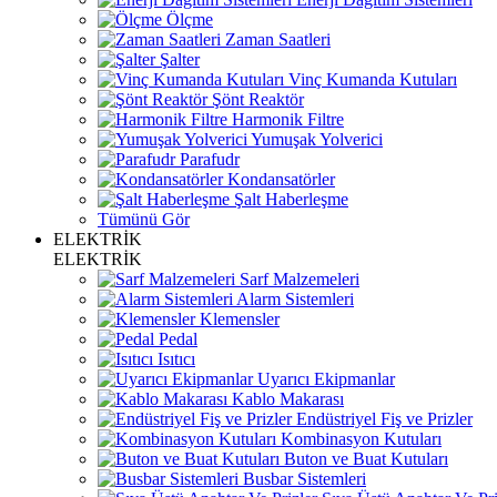
Ölçme
Zaman Saatleri
Şalter
Vinç Kumanda Kutuları
Şönt Reaktör
Harmonik Filtre
Yumuşak Yolverici
Parafudr
Kondansatörler
Şalt Haberleşme
Tümünü Gör
ELEKTRİK
ELEKTRİK
Sarf Malzemeleri
Alarm Sistemleri
Klemensler
Pedal
Isıtıcı
Uyarıcı Ekipmanlar
Kablo Makarası
Endüstriyel Fiş ve Prizler
Kombinasyon Kutuları
Buton ve Buat Kutuları
Busbar Sistemleri