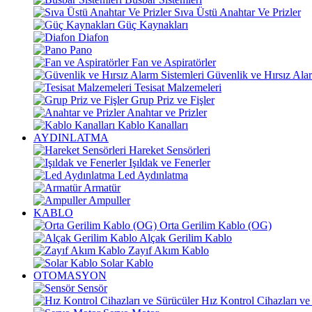
Sıva Üstü Anahtar Ve Prizler
Güç Kaynakları
Diafon
Pano
Fan ve Aspiratörler
Güvenlik ve Hırsız Alar
Tesisat Malzemeleri
Grup Priz ve Fişler
Anahtar ve Prizler
Kablo Kanalları
AYDINLATMA
Hareket Sensörleri
Işıldak ve Fenerler
Led Aydınlatma
Armatür
Ampuller
KABLO
Orta Gerilim Kablo (OG)
Alçak Gerilim Kablo
Zayıf Akım Kablo
Solar Kablo
OTOMASYON
Sensör
Hız Kontrol Cihazları ve