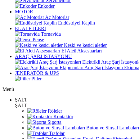
Servo Motor
Enkoder
MOTOR
Ac Motorlar
Endüstriyel Kaplin
EL ALETLERİ
Tornavida
Pense
Keski ve kesici aletler
El Aleti Aksesuarları
ARAÇ ŞARJ İSTASYONU
Elektrikli Araç Şarj İstasyonl
Araç Şarj İstasyonu Ekipma
JENERATÖR & UPS
Piller
Menü
ŞALT
ŞALT
Röleler
Kontaktör
Sigorta
Buton ve Sinyal Lambaları
Trafolar
Enerji Dağıtım Sistemleri