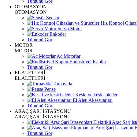
Tümünü Gör
OTOMASYON
OTOMASYON
Sensör
Hız Kontrol Cihazl
Servo Motor
Enkoder
Tümünü Gör
MOTOR
MOTOR
Ac Motorlar
Endüstriyel Kaplin
Tümünü Gör
EL ALETLERİ
EL ALETLERİ
Tornavida
Pense
Keski ve kesici aletler
El Aleti Aksesuarları
Tümünü Gör
ARAÇ ŞARJ İSTASYONU
ARAÇ ŞARJ İSTASYONU
Elektrikli Araç Şarj İst
Araç Şarj İstasyonu 
Tümünü Gör