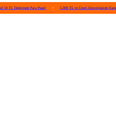
 Değerinde Para Puan!
•
5.000 TL ve Üzeri Alışverişlerde Kargo Ücretsi