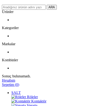
ARA
Ürünler
Kategoriler
Markalar
Kombinler
Sonuç bulunamadı.
Hesabım
Sepetim
(
0
)
ŞALT
Röleler
Kontaktör
Sigorta