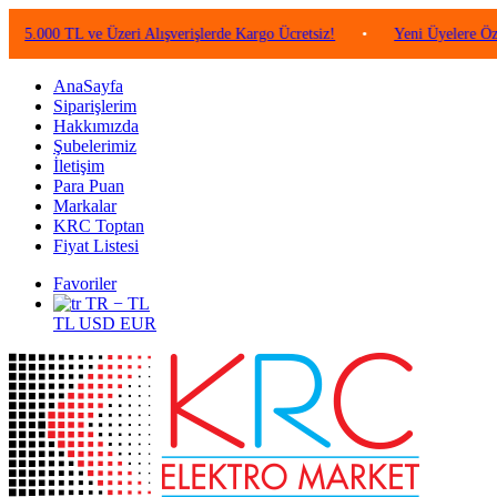
 TL ve Üzeri Alışverişlerde Kargo Ücretsiz!
•
Yeni Üyelere Özel 50 TL
AnaSayfa
Siparişlerim
Hakkımızda
Şubelerimiz
İletişim
Para Puan
Markalar
KRC Toptan
Fiyat Listesi
Favoriler
TR − TL
TL
USD
EUR