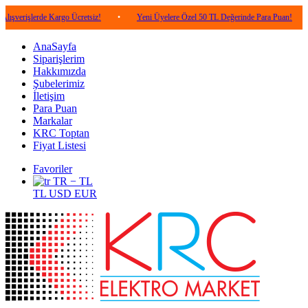
erde Kargo Ücretsiz!
•
Yeni Üyelere Özel 50 TL Değerinde Para Puan!
•
5.00
AnaSayfa
Siparişlerim
Hakkımızda
Şubelerimiz
İletişim
Para Puan
Markalar
KRC Toptan
Fiyat Listesi
Favoriler
TR − TL
TL
USD
EUR