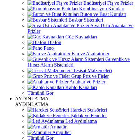
Endüstriyel Fiş ve Prizler
Kombinasyon Kutuları
Buton ve Buat Kutuları
Busbar Sistemleri
Sıva Üstü Anahtar Ve
Prizler
Güç Kaynakları
Diafon
Pano
Fan ve Aspiratörler
Güvenlik ve
Hırsız Alarm Sistemleri
Tesisat Malzemeleri
Grup Priz ve Fişler
Anahtar ve Prizler
Kablo Kanalları
Tümünü Gör
AYDINLATMA
AYDINLATMA
Hareket Sensörleri
Işıldak ve Fenerler
Led Aydınlatma
Armatür
Ampuller
Tümünü Gör