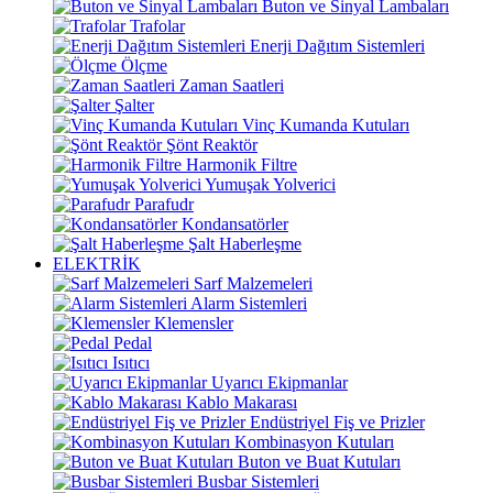
Buton ve Sinyal Lambaları
Trafolar
Enerji Dağıtım Sistemleri
Ölçme
Zaman Saatleri
Şalter
Vinç Kumanda Kutuları
Şönt Reaktör
Harmonik Filtre
Yumuşak Yolverici
Parafudr
Kondansatörler
Şalt Haberleşme
ELEKTRİK
Sarf Malzemeleri
Alarm Sistemleri
Klemensler
Pedal
Isıtıcı
Uyarıcı Ekipmanlar
Kablo Makarası
Endüstriyel Fiş ve Prizler
Kombinasyon Kutuları
Buton ve Buat Kutuları
Busbar Sistemleri