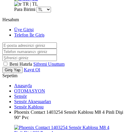
TR | TL
Para Birimi
Hesabım
Üye Girişi
Telefon İle Giriş
Beni Hatırla
Şifremi Unuttum
Kayıt Ol
Giriş Yap
Sepetim
Anasayfa
OTOMASYON
Sensör
Sensör Aksesuarları
Sensör Kablosu
Phoenix Contact 1403254 Sensör Kablosu M8 4 Pinli Dişi
90° Pvc