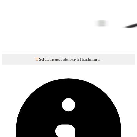
T
-Soft
E-Ticaret
Sistemleriyle Hazırlanmıştır.