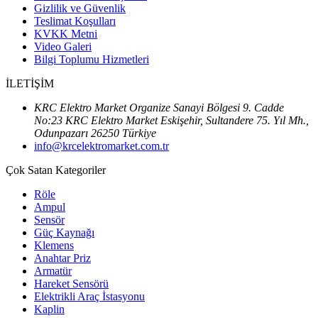
Gizlilik ve Güvenlik
Teslimat Koşulları
KVKK Metni
Video Galeri
Bilgi Toplumu Hizmetleri
İLETİŞİM
KRC Elektro Market Organize Sanayi Bölgesi 9. Cadde
No:23 KRC Elektro Market Eskişehir, Sultandere 75. Yıl Mh.,
Odunpazarı 26250 Türkiye
info@krcelektromarket.com.tr
Çok Satan Kategoriler
Röle
Ampul
Sensör
Güç Kaynağı
Klemens
Anahtar Priz
Armatür
Hareket Sensörü
Elektrikli Araç İstasyonu
Kaplin