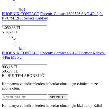
%
51
PHOENIX CONTACT
Phoenix Contact 1693526 SAC-4P- 3,0-
PVC/M12FR Sensör Kablosu
1.050,38
TL
514,69
TL
%
44
PHOENIX CONTACT
Phoenix Contact 1681787 Sensör Kablosu
4 Pin M8 Pur
903,16
TL
505,77
TL
E - BÜLTEN ABONELİĞİ
Kampanya ve indirimlerden haberdar olmak için e-bültenimize
abone olun.
ABONE OL
Kampanya ve indirimlerden haberdar olmak için bizi Takip Edin!