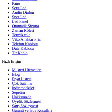
Pano
Şerit Led
Audio Diafon
Spot Led
Led Panel
Otomatik Sigorta
Zaman Rölesi
Termik röle
Viko Anahtar Priz
Telefon Kablosu
Data Kablosu
Ttr Kablo
Hızlı Erişim
Müşteri Hizmetleri
Blog
Fiyat Listesi
Çok Satanlar
İndirimdekiler
Sepetim
Hakkımızda
Üyelik Sözleşmesi
Satış Sözleşmesi
Garanti ve İade Koşulları