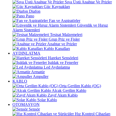
Sıva Üstü Anahtar Ve Prizler
Güç Kaynakları
Diafon
Pano
Fan ve Aspiratörler
Güvenlik ve Hırsız
Alarm Sistemleri
Tesisat Malzemeleri
Grup Priz ve Fişler
Anahtar ve Prizler
Kablo Kanalları
AYDINLATMA
Hareket Sensörleri
Işıldak ve Fenerler
Led Aydınlatma
Armatür
Ampuller
KABLO
Orta Gerilim Kablo (OG)
Alçak Gerilim Kablo
Zayıf Akım Kablo
Solar Kablo
OTOMASYON
Sensör
Hız Kontrol Cihazları