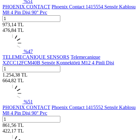
%
51
PHOENIX CONTACT
Phoenix Contact 1415554 Sensör Kablosu
M8 4 Pin Dişi 90° Pvc
973,14
TL
476,84
TL
%
47
TELEMECANIQUE SENSORS
Telemecanique
XZCC12FCM40B Sensör Konnektörü M12 4 Pinli Dişi
1.254,38
TL
664,82
TL
%
51
PHOENIX CONTACT
Phoenix Contact 1415552 Sensör Kablosu
M8 4 Pin Dişi 90° Pvc
861,56
TL
422,17
TL