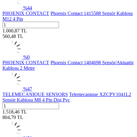
%
44
PHOENIX CONTACT
Phoenix Contact 1415588 Sensör Kablosu
M12 4 Pin
1.000,87
TL
560,48
TL
%
0
PHOENIX CONTACT
Phoenix Contact 1404698 Sensör/Aktuatör
Kablosu 2 Metre
%
47
TELEMECANIQUE SENSORS
Telemecanique XZCPV1041L2
Sensör Kablosu M8 4 Pin Dişi Pvc
1.518,46
TL
804,79
TL