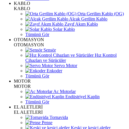
KABLO
KABLO
Orta Gerilim Kablo (OG)
Alçak Gerilim Kablo
Zayıf Akım Kablo
Solar Kablo
Tümünü Gör
OTOMASYON
OTOMASYON
Sensör
Hız Kontrol
Cihazları ve Sürücüler
Servo Motor
Enkoder
Tümünü Gör
MOTOR
MOTOR
Ac Motorlar
Endüstriyel Kaplin
Tümünü Gör
EL ALETLERİ
EL ALETLERİ
Tornavida
Pense
Keski ve kesici aletler