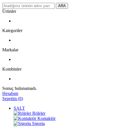
ARA
Ürünler
Kategoriler
Markalar
Kombinler
Sonuç bulunamadı.
Hesabım
Sepetim
(
0
)
ŞALT
Röleler
Kontaktör
Sigorta