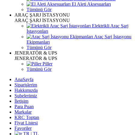
El Aleti Aksesuarları
Tümünü Gör
ARAÇ ŞARJ İSTASYONU
ARAÇ ŞARJ İSTASYONU
Elektrikli Araç Şarj
İstasyonları
Araç Şarj İstasyonu
Ekipmanları
Tümünü Gör
JENERATÖR & UPS
JENERATÖR & UPS
Piller
Tümünü Gör
AnaSayfa
Siparişlerim
Hakkımızda
Şubelerimiz
İletişim
Para Puan
Markalar
KRC Toptan
Fiyat Listesi
Favoriler
TR | TL