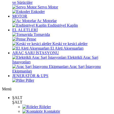
ve Sürücüler
Servo Motor
Enkoder
MOTOR
Ac Motorlar
Endüstriyel Kaplin
EL ALETLERİ
Tornavida
Pense
Keski ve kesici aletler
El Aleti Aksesuarları
ARAÇ ŞARJ İSTASYONU
Elektrikli Araç Şarj
İstasyonları
Araç Şarj İstasyonu
Ekipmanları
JENERATÖR & UPS
Piller
Menü
ŞALT
ŞALT
Röleler
Kontaktör