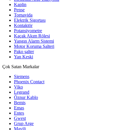
Kaplin
Pense
Tornavida
Elektrik Sigortası
Kontaktör
Potansiyometre
Kaçak Akım Rölesi
Yangın Alarm Sistemi
Motor Koruma Şalteri
Pako şalter
Yan Keski
Çok Satan Markalar
Siemens
Phoenix Contact
Viko
Legrand
Öznur Kablo
Bemis
Emas
Entes
Gwest
Grup Arge
Mavili