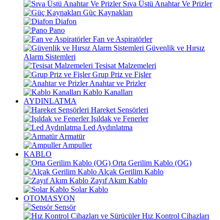
Sıva Üstü Anahtar Ve Prizler
Güç Kaynakları
Diafon
Pano
Fan ve Aspiratörler
Güvenlik ve Hırsız
Alarm Sistemleri
Tesisat Malzemeleri
Grup Priz ve Fişler
Anahtar ve Prizler
Kablo Kanalları
AYDINLATMA
Hareket Sensörleri
Işıldak ve Fenerler
Led Aydınlatma
Armatür
Ampuller
KABLO
Orta Gerilim Kablo (OG)
Alçak Gerilim Kablo
Zayıf Akım Kablo
Solar Kablo
OTOMASYON
Sensör
Hız Kontrol Cihazları