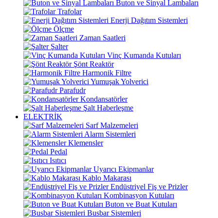
Buton ve Sinyal Lambaları
Trafolar
Enerji Dağıtım Sistemleri
Ölçme
Zaman Saatleri
Şalter
Vinç Kumanda Kutuları
Şönt Reaktör
Harmonik Filtre
Yumuşak Yolverici
Parafudr
Kondansatörler
Şalt Haberleşme
ELEKTRİK
Sarf Malzemeleri
Alarm Sistemleri
Klemensler
Pedal
Isıtıcı
Uyarıcı Ekipmanlar
Kablo Makarası
Endüstriyel Fiş ve Prizler
Kombinasyon Kutuları
Buton ve Buat Kutuları
Busbar Sistemleri