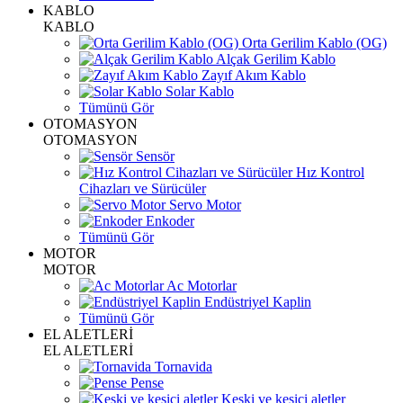
KABLO
KABLO
Orta Gerilim Kablo (OG)
Alçak Gerilim Kablo
Zayıf Akım Kablo
Solar Kablo
Tümünü Gör
OTOMASYON
OTOMASYON
Sensör
Hız Kontrol
Cihazları ve Sürücüler
Servo Motor
Enkoder
Tümünü Gör
MOTOR
MOTOR
Ac Motorlar
Endüstriyel Kaplin
Tümünü Gör
EL ALETLERİ
EL ALETLERİ
Tornavida
Pense
Keski ve kesici aletler