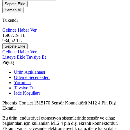
Sepete Ekle
Hemen Al
Tükendi
Gelince Haber Ver
1.907,19
TL
934,52
TL
Sepete Ekle
Gelince Haber Ver
Listeye Ekle
Tavsiye Et
Paylaş
Ürün Açıklaması
Ödeme Seçenekleri
Yorumlar
Tavsiye Et
İade Koşulları
Phoenix Contact 1515170 Sensör Konnektörü M12 4 Pin Dişi
Ekranlı
Bu ürün, endüstriyel otomasyon sistemlerinde sensör ve cihaz
bağlantıları için kullanılan M12 4 pin dişi ekranlı konnektördür.
Ekranlı yapısı sayesinde elektromanyetik parazitlere karşı daha