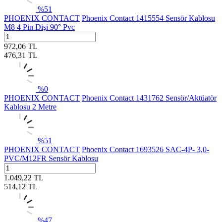
%
51
PHOENIX CONTACT
Phoenix Contact 1415554 Sensör Kablosu
M8 4 Pin Dişi 90° Pvc
972,06
TL
476,31
TL
%
0
PHOENIX CONTACT
Phoenix Contact 1431762 Sensör/Aktüatör
Kablosu 2 Metre
%
51
PHOENIX CONTACT
Phoenix Contact 1693526 SAC-4P- 3,0-
PVC/M12FR Sensör Kablosu
1.049,22
TL
514,12
TL
%
47