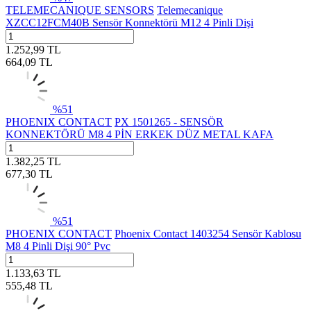
TELEMECANIQUE SENSORS
Telemecanique
XZCC12FCM40B Sensör Konnektörü M12 4 Pinli Dişi
1.252,99
TL
664,09
TL
%
51
PHOENIX CONTACT
PX 1501265 - SENSÖR
KONNEKTÖRÜ M8 4 PİN ERKEK DÜZ METAL KAFA
1.382,25
TL
677,30
TL
%
51
PHOENIX CONTACT
Phoenix Contact 1403254 Sensör Kablosu
M8 4 Pinli Dişi 90° Pvc
1.133,63
TL
555,48
TL