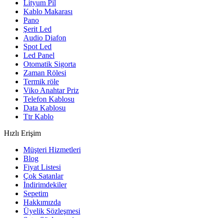
Lityum Pil
Kablo Makarası
Pano
Şerit Led
Audio Diafon
Spot Led
Led Panel
Otomatik Sigorta
Zaman Rölesi
Termik röle
Viko Anahtar Priz
Telefon Kablosu
Data Kablosu
Ttr Kablo
Hızlı Erişim
Müşteri Hizmetleri
Blog
Fiyat Listesi
Çok Satanlar
İndirimdekiler
Sepetim
Hakkımızda
Üyelik Sözleşmesi