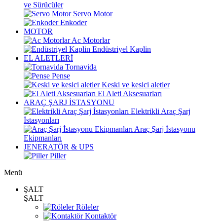
ve Sürücüler
Servo Motor
Enkoder
MOTOR
Ac Motorlar
Endüstriyel Kaplin
EL ALETLERİ
Tornavida
Pense
Keski ve kesici aletler
El Aleti Aksesuarları
ARAÇ ŞARJ İSTASYONU
Elektrikli Araç Şarj
İstasyonları
Araç Şarj İstasyonu
Ekipmanları
JENERATÖR & UPS
Piller
Menü
ŞALT
ŞALT
Röleler
Kontaktör