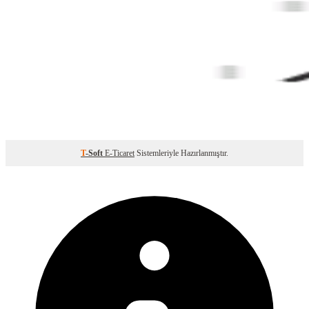
T
-Soft
E-Ticaret
Sistemleriyle Hazırlanmıştır.