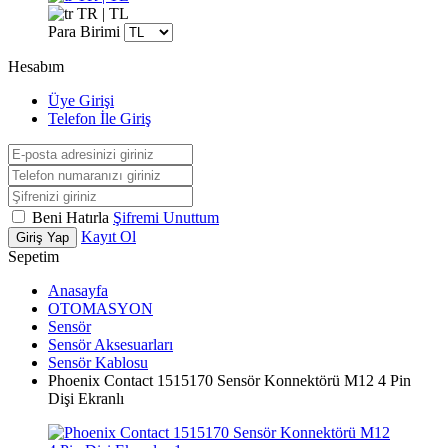
TR | TL
Para Birimi
Hesabım
Üye Girişi
Telefon İle Giriş
Beni Hatırla
Şifremi Unuttum
Kayıt Ol
Giriş Yap
Sepetim
Anasayfa
OTOMASYON
Sensör
Sensör Aksesuarları
Sensör Kablosu
Phoenix Contact 1515170 Sensör Konnektörü M12 4 Pin
Dişi Ekranlı