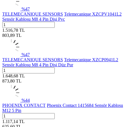
%
47
TELEMECANIQUE SENSORS
Telemecanique XZCPV1041L2
Sensör Kablosu M8 4 Pin Dişi Pvc
1.516,78
TL
803,89
TL
%
47
TELEMECANIQUE SENSORS
Telemecanique XZCP0941L2
Sensör Kablosu M8 4 Pin Dişi Düz Pur
1.648,68
TL
873,80
TL
%
44
PHOENIX CONTACT
Phoenix Contact 1415684 Sensör Kablosu
M12 5 Pin
1.117,14
TL
625,60
TL