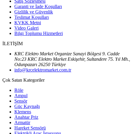
Satış Sözleşmesi
Garanti ve İade Koşulları
Gizlilik ve Güvenlik
Teslimat Koşulları
KVKK Metni
Video Galeri
Bilgi Toplumu Hizmetleri
İLETİŞİM
KRC Elektro Market Organize Sanayi Bölgesi 9. Cadde
No:23 KRC Elektro Market Eskişehir, Sultandere 75. Yıl Mh.,
Odunpazarı 26250 Türkiye
info@krcelektromarket.com.tr
Çok Satan Kategoriler
Röle
Ampul
Sensör
Güç Kaynağı
Klemens
Anahtar Priz
Armatür
Hareket Sensörü
Elektrikli Araç İstasyonu