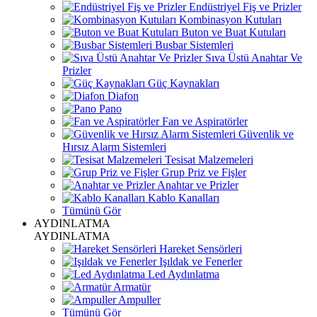
Endüstriyel Fiş ve Prizler
Kombinasyon Kutuları
Buton ve Buat Kutuları
Busbar Sistemleri
Sıva Üstü Anahtar Ve
Prizler
Güç Kaynakları
Diafon
Pano
Fan ve Aspiratörler
Güvenlik ve
Hırsız Alarm Sistemleri
Tesisat Malzemeleri
Grup Priz ve Fişler
Anahtar ve Prizler
Kablo Kanalları
Tümünü Gör
AYDINLATMA
AYDINLATMA
Hareket Sensörleri
Işıldak ve Fenerler
Led Aydınlatma
Armatür
Ampuller
Tümünü Gör