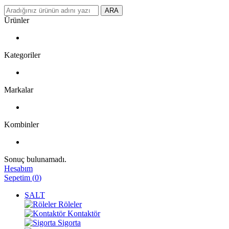
ARA
Ürünler
Kategoriler
Markalar
Kombinler
Sonuç bulunamadı.
Hesabım
Sepetim
(
0
)
ŞALT
Röleler
Kontaktör
Sigorta