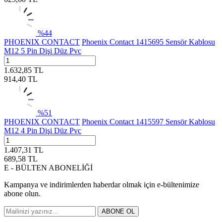
%
44
PHOENIX CONTACT
Phoenix Contact 1415695 Sensör Kablosu
M12 5 Pin Dişi Düz Pvc
1.632,85
TL
914,40
TL
%
51
PHOENIX CONTACT
Phoenix Contact 1415597 Sensör Kablosu
M12 4 Pin Dişi Düz Pvc
1.407,31
TL
689,58
TL
E - BÜLTEN ABONELİĞİ
Kampanya ve indirimlerden haberdar olmak için e-bültenimize
abone olun.
ABONE OL