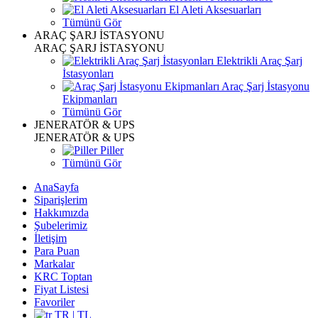
El Aleti Aksesuarları
Tümünü Gör
ARAÇ ŞARJ İSTASYONU
ARAÇ ŞARJ İSTASYONU
Elektrikli Araç Şarj
İstasyonları
Araç Şarj İstasyonu
Ekipmanları
Tümünü Gör
JENERATÖR & UPS
JENERATÖR & UPS
Piller
Tümünü Gör
AnaSayfa
Siparişlerim
Hakkımızda
Şubelerimiz
İletişim
Para Puan
Markalar
KRC Toptan
Fiyat Listesi
Favoriler
TR | TL