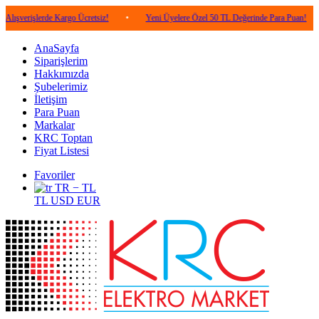
lerde Kargo Ücretsiz!
•
Yeni Üyelere Özel 50 TL Değerinde Para Puan!
•
5.0
AnaSayfa
Siparişlerim
Hakkımızda
Şubelerimiz
İletişim
Para Puan
Markalar
KRC Toptan
Fiyat Listesi
Favoriler
TR − TL
TL
USD
EUR