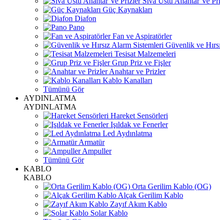
Sıva Üstü Anahtar Ve Pri
Güç Kaynakları
Diafon
Pano
Fan ve Aspiratörler
Güvenlik ve Hırsı
Tesisat Malzemeleri
Grup Priz ve Fişler
Anahtar ve Prizler
Kablo Kanalları
Tümünü Gör
AYDINLATMA
AYDINLATMA
Hareket Sensörleri
Işıldak ve Fenerler
Led Aydınlatma
Armatür
Ampuller
Tümünü Gör
KABLO
KABLO
Orta Gerilim Kablo (OG)
Alçak Gerilim Kablo
Zayıf Akım Kablo
Solar Kablo