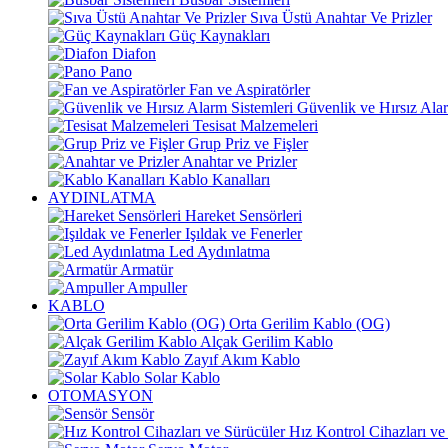
Sıva Üstü Anahtar Ve Prizler
Güç Kaynakları
Diafon
Pano
Fan ve Aspiratörler
Güvenlik ve Hırsız Alar
Tesisat Malzemeleri
Grup Priz ve Fişler
Anahtar ve Prizler
Kablo Kanalları
AYDINLATMA
Hareket Sensörleri
Işıldak ve Fenerler
Led Aydınlatma
Armatür
Ampuller
KABLO
Orta Gerilim Kablo (OG)
Alçak Gerilim Kablo
Zayıf Akım Kablo
Solar Kablo
OTOMASYON
Sensör
Hız Kontrol Cihazları ve