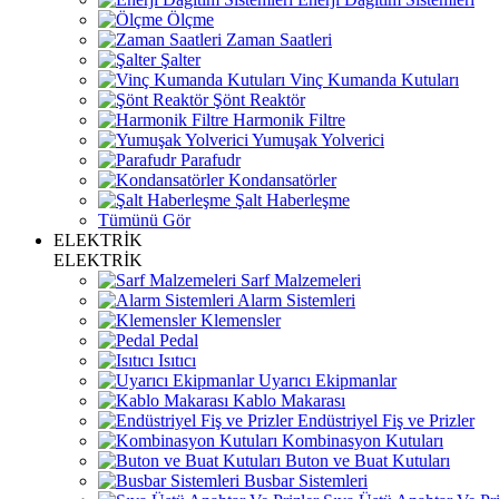
Ölçme
Zaman Saatleri
Şalter
Vinç Kumanda Kutuları
Şönt Reaktör
Harmonik Filtre
Yumuşak Yolverici
Parafudr
Kondansatörler
Şalt Haberleşme
Tümünü Gör
ELEKTRİK
ELEKTRİK
Sarf Malzemeleri
Alarm Sistemleri
Klemensler
Pedal
Isıtıcı
Uyarıcı Ekipmanlar
Kablo Makarası
Endüstriyel Fiş ve Prizler
Kombinasyon Kutuları
Buton ve Buat Kutuları
Busbar Sistemleri