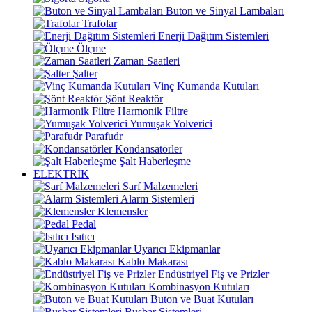
Buton ve Sinyal Lambaları
Trafolar
Enerji Dağıtım Sistemleri
Ölçme
Zaman Saatleri
Şalter
Vinç Kumanda Kutuları
Şönt Reaktör
Harmonik Filtre
Yumuşak Yolverici
Parafudr
Kondansatörler
Şalt Haberleşme
ELEKTRİK
Sarf Malzemeleri
Alarm Sistemleri
Klemensler
Pedal
Isıtıcı
Uyarıcı Ekipmanlar
Kablo Makarası
Endüstriyel Fiş ve Prizler
Kombinasyon Kutuları
Buton ve Buat Kutuları
Busbar Sistemleri