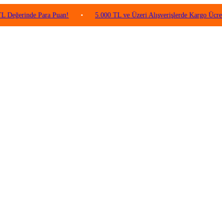
rinde Para Puan!
•
5.000 TL ve Üzeri Alışverişlerde Kargo Ücretsiz!