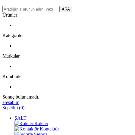
ARA
Ürünler
Kategoriler
Markalar
Kombinler
Sonuç bulunamadı.
Hesabım
Sepetim
(
0
)
ŞALT
Röleler
Kontaktör
Sigorta