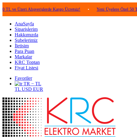
e Üzeri Alışverişlerde Kargo Ücretsiz!
•
Yeni Üyelere Özel 50 TL Değe
AnaSayfa
Siparişlerim
Hakkımızda
Şubelerimiz
İletişim
Para Puan
Markalar
KRC Toptan
Fiyat Listesi
Favoriler
TR − TL
TL
USD
EUR