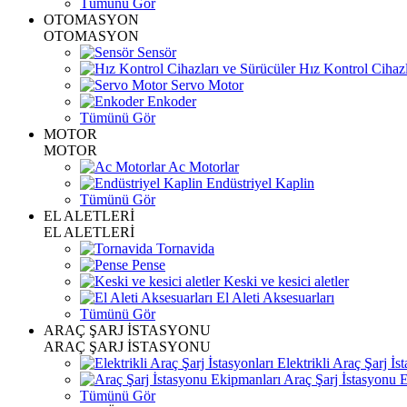
Tümünü Gör
OTOMASYON
OTOMASYON
Sensör
Hız Kontrol Cihazl
Servo Motor
Enkoder
Tümünü Gör
MOTOR
MOTOR
Ac Motorlar
Endüstriyel Kaplin
Tümünü Gör
EL ALETLERİ
EL ALETLERİ
Tornavida
Pense
Keski ve kesici aletler
El Aleti Aksesuarları
Tümünü Gör
ARAÇ ŞARJ İSTASYONU
ARAÇ ŞARJ İSTASYONU
Elektrikli Araç Şarj İst
Araç Şarj İstasyonu 
Tümünü Gör