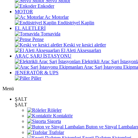
Servo Motor
Enkoder
MOTOR
Ac Motorlar
Endüstriyel Kaplin
EL ALETLERİ
Tornavida
Pense
Keski ve kesici aletler
El Aleti Aksesuarları
ARAÇ ŞARJ İSTASYONU
Elektrikli Araç Şarj İstasyonl
Araç Şarj İstasyonu Ekipma
JENERATÖR & UPS
Piller
Menü
ŞALT
ŞALT
Röleler
Kontaktör
Sigorta
Buton ve Sinyal Lambaları
Trafolar
Enerji Dağıtım Sistemleri