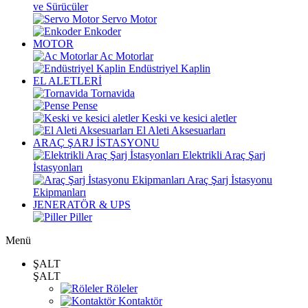
ve Sürücüler
Servo Motor
Enkoder
MOTOR
Ac Motorlar
Endüstriyel Kaplin
EL ALETLERİ
Tornavida
Pense
Keski ve kesici aletler
El Aleti Aksesuarları
ARAÇ ŞARJ İSTASYONU
Elektrikli Araç Şarj
İstasyonları
Araç Şarj İstasyonu
Ekipmanları
JENERATÖR & UPS
Piller
Menü
ŞALT
ŞALT
Röleler
Kontaktör