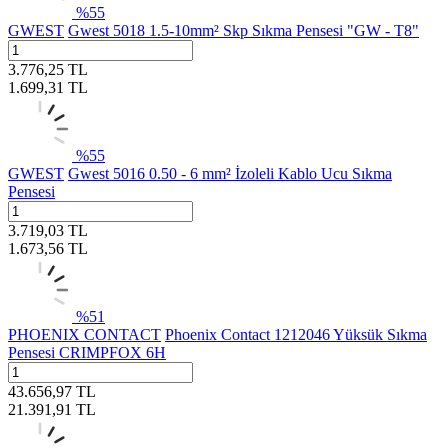
%
55
GWEST
Gwest 5018 1.5-10mm² Skp Sıkma Pensesi "GW - T8"
3.776,25
TL
1.699,31
TL
%
55
GWEST
Gwest 5016 0.50 - 6 mm² İzoleli Kablo Ucu Sıkma
Pensesi
3.719,03
TL
1.673,56
TL
%
51
PHOENIX CONTACT
Phoenix Contact 1212046 Yüksük Sıkma
Pensesi CRIMPFOX 6H
43.656,97
TL
21.391,91
TL