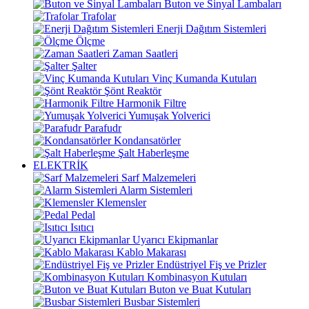
Buton ve Sinyal Lambaları
Trafolar
Enerji Dağıtım Sistemleri
Ölçme
Zaman Saatleri
Şalter
Vinç Kumanda Kutuları
Şönt Reaktör
Harmonik Filtre
Yumuşak Yolverici
Parafudr
Kondansatörler
Şalt Haberleşme
ELEKTRİK
Sarf Malzemeleri
Alarm Sistemleri
Klemensler
Pedal
Isıtıcı
Uyarıcı Ekipmanlar
Kablo Makarası
Endüstriyel Fiş ve Prizler
Kombinasyon Kutuları
Buton ve Buat Kutuları
Busbar Sistemleri