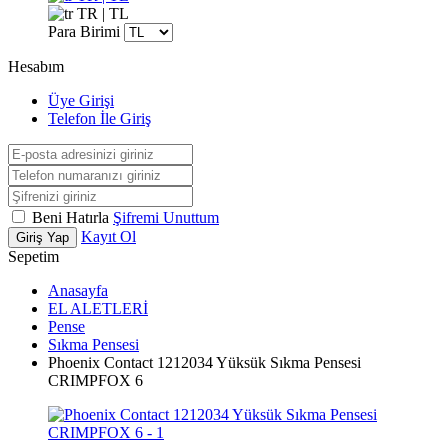
TR | TL
Para Birimi
Hesabım
Üye Girişi
Telefon İle Giriş
Beni Hatırla
Şifremi Unuttum
Kayıt Ol
Giriş Yap
Sepetim
Anasayfa
EL ALETLERİ
Pense
Sıkma Pensesi
Phoenix Contact 1212034 Yüksük Sıkma Pensesi
CRIMPFOX 6