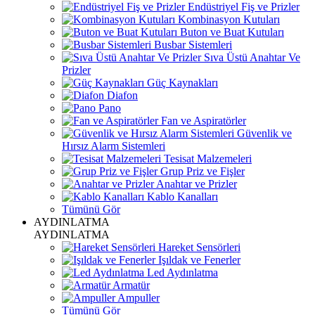
Endüstriyel Fiş ve Prizler
Kombinasyon Kutuları
Buton ve Buat Kutuları
Busbar Sistemleri
Sıva Üstü Anahtar Ve
Prizler
Güç Kaynakları
Diafon
Pano
Fan ve Aspiratörler
Güvenlik ve
Hırsız Alarm Sistemleri
Tesisat Malzemeleri
Grup Priz ve Fişler
Anahtar ve Prizler
Kablo Kanalları
Tümünü Gör
AYDINLATMA
AYDINLATMA
Hareket Sensörleri
Işıldak ve Fenerler
Led Aydınlatma
Armatür
Ampuller
Tümünü Gör