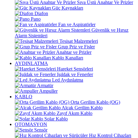
Sıva Üstü Anahtar Ve Prizler
Güç Kaynakları
Diafon
Pano
Fan ve Aspiratörler
Güvenlik ve Hırsız
Alarm Sistemleri
Tesisat Malzemeleri
Grup Priz ve Fişler
Anahtar ve Prizler
Kablo Kanalları
AYDINLATMA
Hareket Sensörleri
Işıldak ve Fenerler
Led Aydınlatma
Armatür
Ampuller
KABLO
Orta Gerilim Kablo (OG)
Alçak Gerilim Kablo
Zayıf Akım Kablo
Solar Kablo
OTOMASYON
Sensör
Hız Kontrol Cihazları