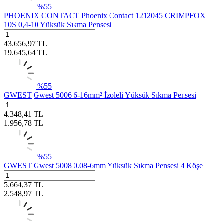
%
55
PHOENIX CONTACT
Phoenix Contact 1212045 CRIMPFOX
10S 0,4-10 Yüksük Sıkma Pensesi
43.656,97
TL
19.645,64
TL
%
55
GWEST
Gwest 5006 6-16mm² İzoleli Yüksük Sıkma Pensesi
4.348,41
TL
1.956,78
TL
%
55
GWEST
Gwest 5008 0.08-6mm Yüksük Sıkma Pensesi 4 Köşe
5.664,37
TL
2.548,97
TL