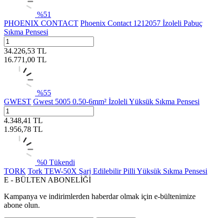
%
51
PHOENIX CONTACT
Phoenix Contact 1212057 İzoleli Pabuç
Sıkma Pensesi
34.226,53
TL
16.771,00
TL
%
55
GWEST
Gwest 5005 0.50-6mm² İzoleli Yüksük Sıkma Pensesi
4.348,41
TL
1.956,78
TL
%
0
Tükendi
TORK
Tork TEW-50X Şarj Edilebilir Pilli Yüksük Sıkma Pensesi
E - BÜLTEN ABONELİĞİ
Kampanya ve indirimlerden haberdar olmak için e-bültenimize
abone olun.