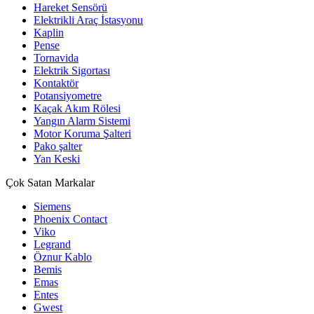
Hareket Sensörü
Elektrikli Araç İstasyonu
Kaplin
Pense
Tornavida
Elektrik Sigortası
Kontaktör
Potansiyometre
Kaçak Akım Rölesi
Yangın Alarm Sistemi
Motor Koruma Şalteri
Pako şalter
Yan Keski
Çok Satan Markalar
Siemens
Phoenix Contact
Viko
Legrand
Öznur Kablo
Bemis
Emas
Entes
Gwest