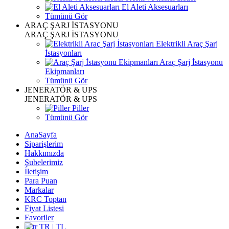
El Aleti Aksesuarları
Tümünü Gör
ARAÇ ŞARJ İSTASYONU
ARAÇ ŞARJ İSTASYONU
Elektrikli Araç Şarj
İstasyonları
Araç Şarj İstasyonu
Ekipmanları
Tümünü Gör
JENERATÖR & UPS
JENERATÖR & UPS
Piller
Tümünü Gör
AnaSayfa
Siparişlerim
Hakkımızda
Şubelerimiz
İletişim
Para Puan
Markalar
KRC Toptan
Fiyat Listesi
Favoriler
TR | TL