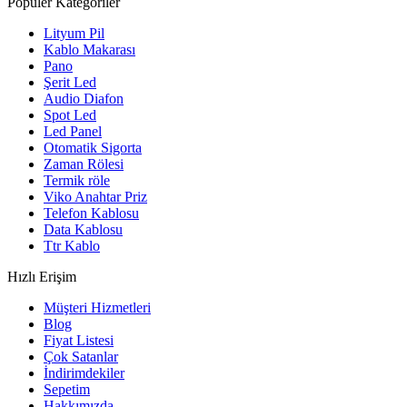
Popüler Kategoriler
Lityum Pil
Kablo Makarası
Pano
Şerit Led
Audio Diafon
Spot Led
Led Panel
Otomatik Sigorta
Zaman Rölesi
Termik röle
Viko Anahtar Priz
Telefon Kablosu
Data Kablosu
Ttr Kablo
Hızlı Erişim
Müşteri Hizmetleri
Blog
Fiyat Listesi
Çok Satanlar
İndirimdekiler
Sepetim
Hakkımızda