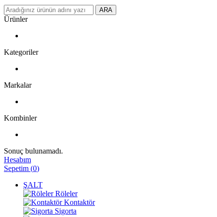
ARA
Ürünler
Kategoriler
Markalar
Kombinler
Sonuç bulunamadı.
Hesabım
Sepetim
(
0
)
ŞALT
Röleler
Kontaktör
Sigorta