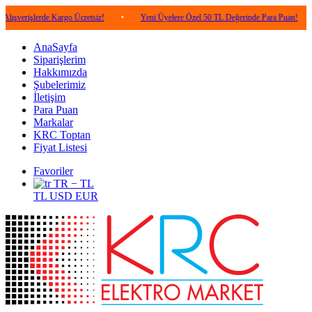
lerde Kargo Ücretsiz!
•
Yeni Üyelere Özel 50 TL Değerinde Para Puan!
•
5.00
AnaSayfa
Siparişlerim
Hakkımızda
Şubelerimiz
İletişim
Para Puan
Markalar
KRC Toptan
Fiyat Listesi
Favoriler
TR − TL
TL
USD
EUR