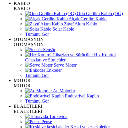
KABLO
KABLO
Orta Gerilim Kablo (OG)
Alçak Gerilim Kablo
Zayıf Akım Kablo
Solar Kablo
Tümünü Gör
OTOMASYON
OTOMASYON
Sensör
Hız Kontrol
Cihazları ve Sürücüler
Servo Motor
Enkoder
Tümünü Gör
MOTOR
MOTOR
Ac Motorlar
Endüstriyel Kaplin
Tümünü Gör
EL ALETLERİ
EL ALETLERİ
Tornavida
Pense
Keski ve kesici aletler