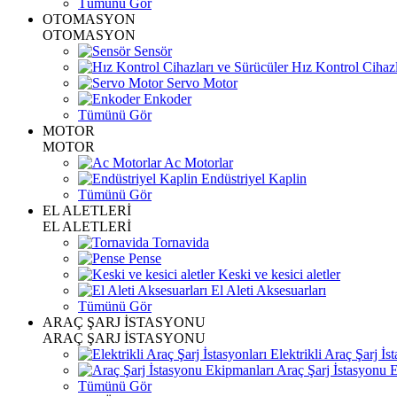
Tümünü Gör
OTOMASYON
OTOMASYON
Sensör
Hız Kontrol Cihazl
Servo Motor
Enkoder
Tümünü Gör
MOTOR
MOTOR
Ac Motorlar
Endüstriyel Kaplin
Tümünü Gör
EL ALETLERİ
EL ALETLERİ
Tornavida
Pense
Keski ve kesici aletler
El Aleti Aksesuarları
Tümünü Gör
ARAÇ ŞARJ İSTASYONU
ARAÇ ŞARJ İSTASYONU
Elektrikli Araç Şarj İst
Araç Şarj İstasyonu 
Tümünü Gör