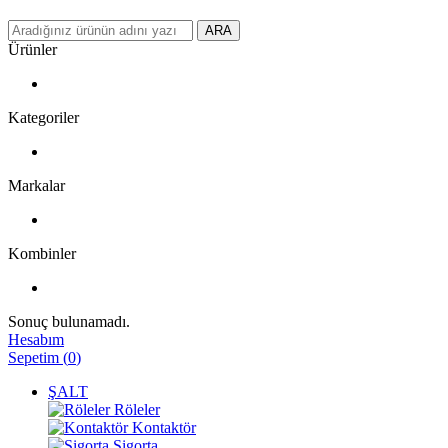
ARA
Ürünler
Kategoriler
Markalar
Kombinler
Sonuç bulunamadı.
Hesabım
Sepetim
(
0
)
ŞALT
Röleler
Kontaktör
Sigorta