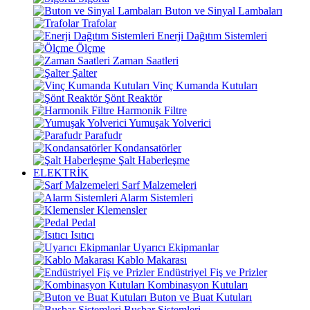
Buton ve Sinyal Lambaları
Trafolar
Enerji Dağıtım Sistemleri
Ölçme
Zaman Saatleri
Şalter
Vinç Kumanda Kutuları
Şönt Reaktör
Harmonik Filtre
Yumuşak Yolverici
Parafudr
Kondansatörler
Şalt Haberleşme
ELEKTRİK
Sarf Malzemeleri
Alarm Sistemleri
Klemensler
Pedal
Isıtıcı
Uyarıcı Ekipmanlar
Kablo Makarası
Endüstriyel Fiş ve Prizler
Kombinasyon Kutuları
Buton ve Buat Kutuları
Busbar Sistemleri