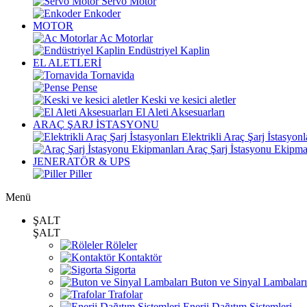
Servo Motor
Enkoder
MOTOR
Ac Motorlar
Endüstriyel Kaplin
EL ALETLERİ
Tornavida
Pense
Keski ve kesici aletler
El Aleti Aksesuarları
ARAÇ ŞARJ İSTASYONU
Elektrikli Araç Şarj İstasyonl
Araç Şarj İstasyonu Ekipma
JENERATÖR & UPS
Piller
Menü
ŞALT
ŞALT
Röleler
Kontaktör
Sigorta
Buton ve Sinyal Lambaları
Trafolar
Enerji Dağıtım Sistemleri