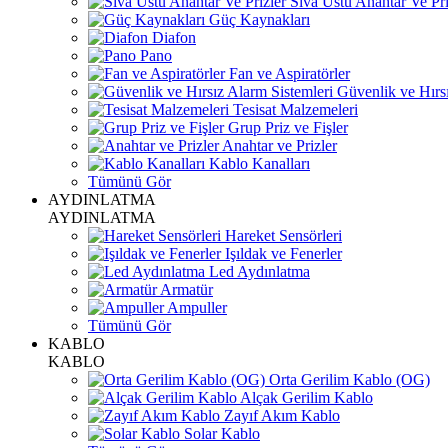
Sıva Üstü Anahtar Ve Pri
Güç Kaynakları
Diafon
Pano
Fan ve Aspiratörler
Güvenlik ve Hırsı
Tesisat Malzemeleri
Grup Priz ve Fişler
Anahtar ve Prizler
Kablo Kanalları
Tümünü Gör
AYDINLATMA
AYDINLATMA
Hareket Sensörleri
Işıldak ve Fenerler
Led Aydınlatma
Armatür
Ampuller
Tümünü Gör
KABLO
KABLO
Orta Gerilim Kablo (OG)
Alçak Gerilim Kablo
Zayıf Akım Kablo
Solar Kablo