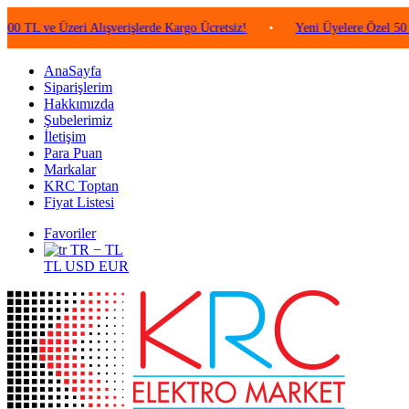
 Üzeri Alışverişlerde Kargo Ücretsiz!
•
Yeni Üyelere Özel 50 TL Değer
AnaSayfa
Siparişlerim
Hakkımızda
Şubelerimiz
İletişim
Para Puan
Markalar
KRC Toptan
Fiyat Listesi
Favoriler
TR − TL
TL
USD
EUR