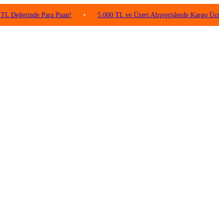
inde Para Puan!
•
5.000 TL ve Üzeri Alışverişlerde Kargo Ücretsiz!