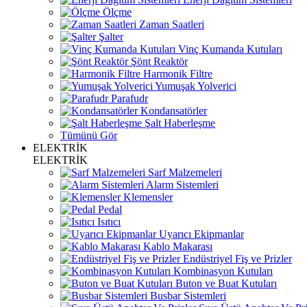
Ölçme
Zaman Saatleri
Şalter
Vinç Kumanda Kutuları
Şönt Reaktör
Harmonik Filtre
Yumuşak Yolverici
Parafudr
Kondansatörler
Şalt Haberleşme
Tümünü Gör
ELEKTRİK
ELEKTRİK
Sarf Malzemeleri
Alarm Sistemleri
Klemensler
Pedal
Isıtıcı
Uyarıcı Ekipmanlar
Kablo Makarası
Endüstriyel Fiş ve Prizler
Kombinasyon Kutuları
Buton ve Buat Kutuları
Busbar Sistemleri