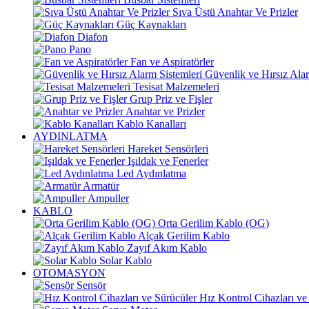
Sıva Üstü Anahtar Ve Prizler
Güç Kaynakları
Diafon
Pano
Fan ve Aspiratörler
Güvenlik ve Hırsız Alar
Tesisat Malzemeleri
Grup Priz ve Fişler
Anahtar ve Prizler
Kablo Kanalları
AYDINLATMA
Hareket Sensörleri
Işıldak ve Fenerler
Led Aydınlatma
Armatür
Ampuller
KABLO
Orta Gerilim Kablo (OG)
Alçak Gerilim Kablo
Zayıf Akım Kablo
Solar Kablo
OTOMASYON
Sensör
Hız Kontrol Cihazları ve