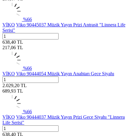
%
66
VİKO
Viko 90445037 Müzik Yayın Prizi Antrasit "Linnera Life
Serisi"
638,40
TL
217,06
TL
%
66
VİKO
Viko 90444054 Müzik Yayın Anahtarı Gece Siyahı
2.029,20
TL
689,93
TL
%
66
VİKO
Viko 90444037 Müzik Yayın Prizi Gece Siyahı "Linnera
Life Serisi"
638,40
TL