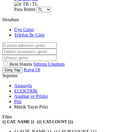
TR | TL
Para Birimi
Hesabım
Üye Girişi
Telefon İle Giriş
Beni Hatırla
Şifremi Unuttum
Kayıt Ol
Giriş Yap
Sepetim
Anasayfa
ELEKTRİK
Anahtar ve Prizler
Priz
Müzik Yayın Prizi
Filtre
{{ CAT. NAME }}
({{ CAT.COUNT }})
{{ SUB. NAME }}
({{ SUB.COUNT }})