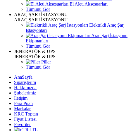
El Aleti Aksesuarları
Tümünü Gör
ARAÇ ŞARJ İSTASYONU
ARAÇ ŞARJ İSTASYONU
Elektrikli Araç Şarj
İstasyonları
Araç Şarj İstasyonu
Ekipmanları
Tümünü Gör
JENERATÖR & UPS
JENERATÖR & UPS
Piller
Tümünü Gör
AnaSayfa
Siparişlerim
Hakkımızda
Şubelerimiz
İletişim
Para Puan
Markalar
KRC Toptan
Fiyat Listesi
Favoriler
TR | TL