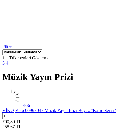
Filtre
Tükenenleri Gösterme
3
4
Müzik Yayın Prizi
%
66
VİKO
Viko 90967037 Müzik Yayın Prizi Beyaz "Karre Serisi"
760,80
TL
258,67
TL