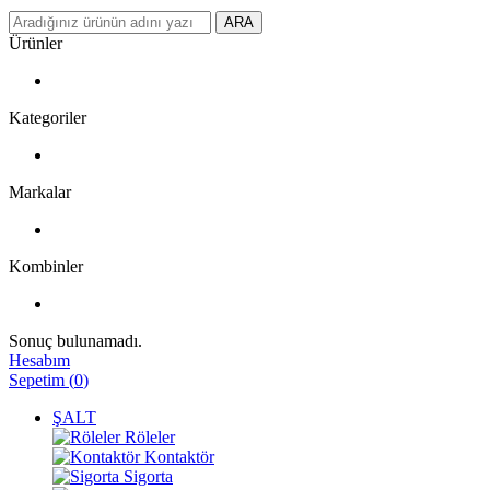
ARA
Ürünler
Kategoriler
Markalar
Kombinler
Sonuç bulunamadı.
Hesabım
Sepetim
(
0
)
ŞALT
Röleler
Kontaktör
Sigorta