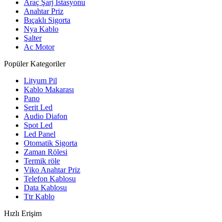
Araç Şarj İstasyonu
Anahtar Priz
Bıçaklı Sigorta
Nya Kablo
Şalter
Ac Motor
Popüler Kategoriler
Lityum Pil
Kablo Makarası
Pano
Şerit Led
Audio Diafon
Spot Led
Led Panel
Otomatik Sigorta
Zaman Rölesi
Termik röle
Viko Anahtar Priz
Telefon Kablosu
Data Kablosu
Ttr Kablo
Hızlı Erişim