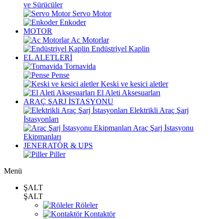
ve Sürücüler
Servo Motor
Enkoder
MOTOR
Ac Motorlar
Endüstriyel Kaplin
EL ALETLERİ
Tornavida
Pense
Keski ve kesici aletler
El Aleti Aksesuarları
ARAÇ ŞARJ İSTASYONU
Elektrikli Araç Şarj
İstasyonları
Araç Şarj İstasyonu
Ekipmanları
JENERATÖR & UPS
Piller
Menü
ŞALT
ŞALT
Röleler
Kontaktör