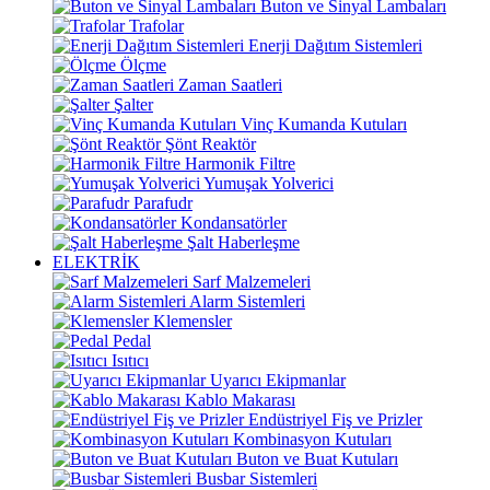
Buton ve Sinyal Lambaları
Trafolar
Enerji Dağıtım Sistemleri
Ölçme
Zaman Saatleri
Şalter
Vinç Kumanda Kutuları
Şönt Reaktör
Harmonik Filtre
Yumuşak Yolverici
Parafudr
Kondansatörler
Şalt Haberleşme
ELEKTRİK
Sarf Malzemeleri
Alarm Sistemleri
Klemensler
Pedal
Isıtıcı
Uyarıcı Ekipmanlar
Kablo Makarası
Endüstriyel Fiş ve Prizler
Kombinasyon Kutuları
Buton ve Buat Kutuları
Busbar Sistemleri