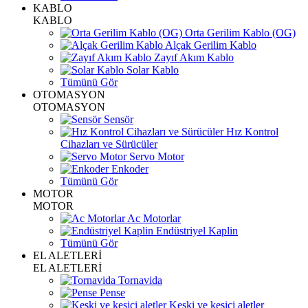
KABLO
KABLO
Orta Gerilim Kablo (OG)
Alçak Gerilim Kablo
Zayıf Akım Kablo
Solar Kablo
Tümünü Gör
OTOMASYON
OTOMASYON
Sensör
Hız Kontrol
Cihazları ve Sürücüler
Servo Motor
Enkoder
Tümünü Gör
MOTOR
MOTOR
Ac Motorlar
Endüstriyel Kaplin
Tümünü Gör
EL ALETLERİ
EL ALETLERİ
Tornavida
Pense
Keski ve kesici aletler