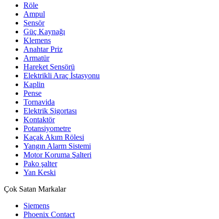
Röle
Ampul
Sensör
Güç Kaynağı
Klemens
Anahtar Priz
Armatür
Hareket Sensörü
Elektrikli Araç İstasyonu
Kaplin
Pense
Tornavida
Elektrik Sigortası
Kontaktör
Potansiyometre
Kaçak Akım Rölesi
Yangın Alarm Sistemi
Motor Koruma Şalteri
Pako şalter
Yan Keski
Çok Satan Markalar
Siemens
Phoenix Contact