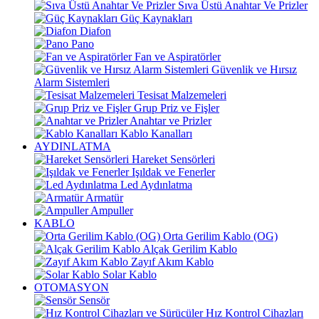
Sıva Üstü Anahtar Ve Prizler
Güç Kaynakları
Diafon
Pano
Fan ve Aspiratörler
Güvenlik ve Hırsız
Alarm Sistemleri
Tesisat Malzemeleri
Grup Priz ve Fişler
Anahtar ve Prizler
Kablo Kanalları
AYDINLATMA
Hareket Sensörleri
Işıldak ve Fenerler
Led Aydınlatma
Armatür
Ampuller
KABLO
Orta Gerilim Kablo (OG)
Alçak Gerilim Kablo
Zayıf Akım Kablo
Solar Kablo
OTOMASYON
Sensör
Hız Kontrol Cihazları