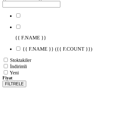
{{ F.NAME }}
{{ F.NAME }}
({{ F.COUNT }})
Stoktakiler
İndirimli
Yeni
Fiyat
FİLTRELE