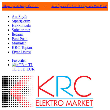
şlerde Kargo Ücretsiz!
•
Yeni Üyelere Özel 50 TL Değerinde Para Puan!
•
5.
AnaSayfa
Siparişlerim
Hakkımızda
Şubelerimiz
İletişim
Para Puan
Markalar
KRC Toptan
Fiyat Listesi
Favoriler
TR − TL
TL
USD
EUR