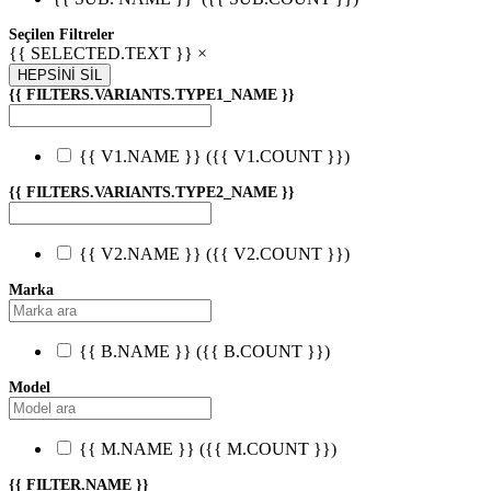
Seçilen Filtreler
{{ SELECTED.TEXT }} ×
HEPSİNİ SİL
{{ FILTERS.VARIANTS.TYPE1_NAME }}
{{ V1.NAME }}
({{ V1.COUNT }})
{{ FILTERS.VARIANTS.TYPE2_NAME }}
{{ V2.NAME }}
({{ V2.COUNT }})
Marka
{{ B.NAME }}
({{ B.COUNT }})
Model
{{ M.NAME }}
({{ M.COUNT }})
{{ FILTER.NAME }}