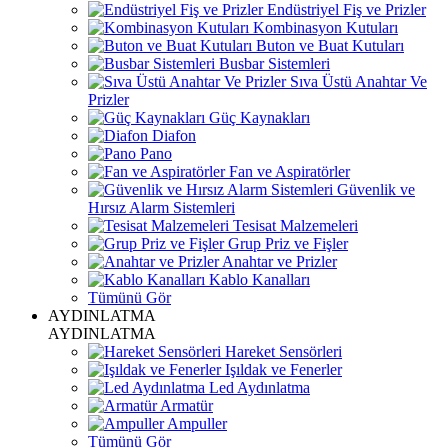
Endüstriyel Fiş ve Prizler
Kombinasyon Kutuları
Buton ve Buat Kutuları
Busbar Sistemleri
Sıva Üstü Anahtar Ve
Prizler
Güç Kaynakları
Diafon
Pano
Fan ve Aspiratörler
Güvenlik ve
Hırsız Alarm Sistemleri
Tesisat Malzemeleri
Grup Priz ve Fişler
Anahtar ve Prizler
Kablo Kanalları
Tümünü Gör
AYDINLATMA
AYDINLATMA
Hareket Sensörleri
Işıldak ve Fenerler
Led Aydınlatma
Armatür
Ampuller
Tümünü Gör