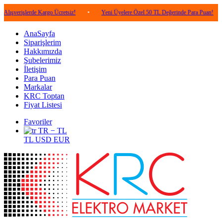
lerde Kargo Ücretsiz!
•
Yeni Üyelere Özel 50 TL Değerinde Para Puan!
•
5.0
AnaSayfa
Siparişlerim
Hakkımızda
Şubelerimiz
İletişim
Para Puan
Markalar
KRC Toptan
Fiyat Listesi
Favoriler
TR − TL
TL
USD
EUR