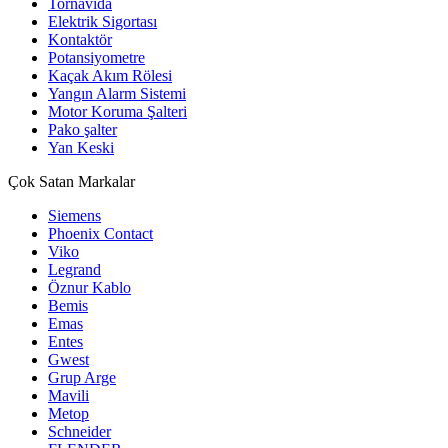
Tornavida
Elektrik Sigortası
Kontaktör
Potansiyometre
Kaçak Akım Rölesi
Yangın Alarm Sistemi
Motor Koruma Şalteri
Pako şalter
Yan Keski
Çok Satan Markalar
Siemens
Phoenix Contact
Viko
Legrand
Öznur Kablo
Bemis
Emas
Entes
Gwest
Grup Arge
Mavili
Metop
Schneider