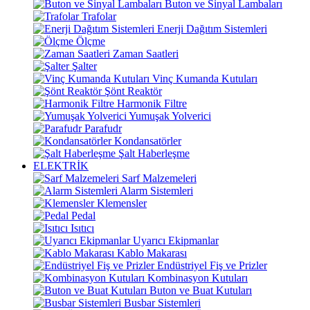
Buton ve Sinyal Lambaları
Trafolar
Enerji Dağıtım Sistemleri
Ölçme
Zaman Saatleri
Şalter
Vinç Kumanda Kutuları
Şönt Reaktör
Harmonik Filtre
Yumuşak Yolverici
Parafudr
Kondansatörler
Şalt Haberleşme
ELEKTRİK
Sarf Malzemeleri
Alarm Sistemleri
Klemensler
Pedal
Isıtıcı
Uyarıcı Ekipmanlar
Kablo Makarası
Endüstriyel Fiş ve Prizler
Kombinasyon Kutuları
Buton ve Buat Kutuları
Busbar Sistemleri