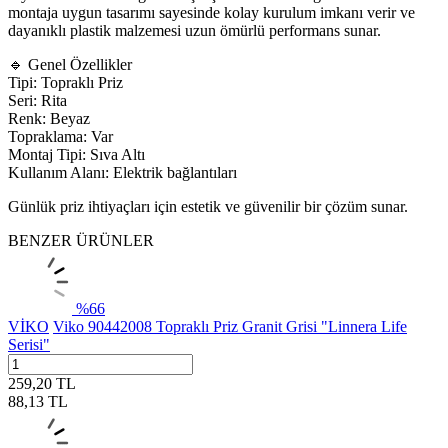
montaja uygun tasarımı sayesinde kolay kurulum imkanı verir ve
dayanıklı plastik malzemesi uzun ömürlü performans sunar.
🔹 Genel Özellikler
Tipi: Topraklı Priz
Seri: Rita
Renk: Beyaz
Topraklama: Var
Montaj Tipi: Sıva Altı
Kullanım Alanı: Elektrik bağlantıları
Günlük priz ihtiyaçları için estetik ve güvenilir bir çözüm sunar.
BENZER ÜRÜNLER
%
66
VİKO
Viko 90442008 Topraklı Priz Granit Grisi "Linnera Life
Serisi"
259,20
TL
88,13
TL