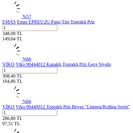
%
57
EMAS
Emas EPREU2G Pano Tipi Topraklı Priz
348,00
TL
149,64
TL
%
66
VİKO
Viko 90444012 Kapaklı Topraklı Priz Gece Siyahı
308,40
TL
104,86
TL
%
66
VİKO
Viko 90440012 Topraklı Priz Beyaz "Linnera/Rollina Serisi"
286,80
TL
97,51
TL