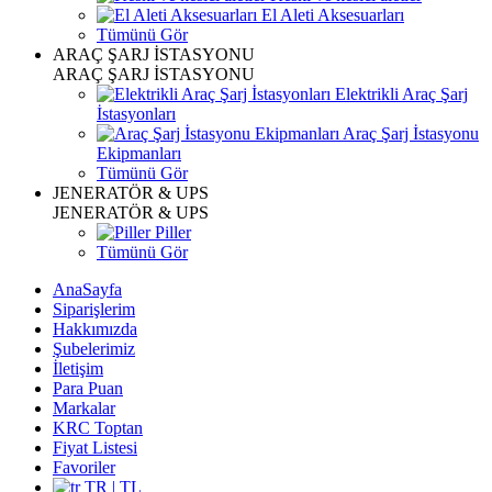
El Aleti Aksesuarları
Tümünü Gör
ARAÇ ŞARJ İSTASYONU
ARAÇ ŞARJ İSTASYONU
Elektrikli Araç Şarj
İstasyonları
Araç Şarj İstasyonu
Ekipmanları
Tümünü Gör
JENERATÖR & UPS
JENERATÖR & UPS
Piller
Tümünü Gör
AnaSayfa
Siparişlerim
Hakkımızda
Şubelerimiz
İletişim
Para Puan
Markalar
KRC Toptan
Fiyat Listesi
Favoriler
TR | TL