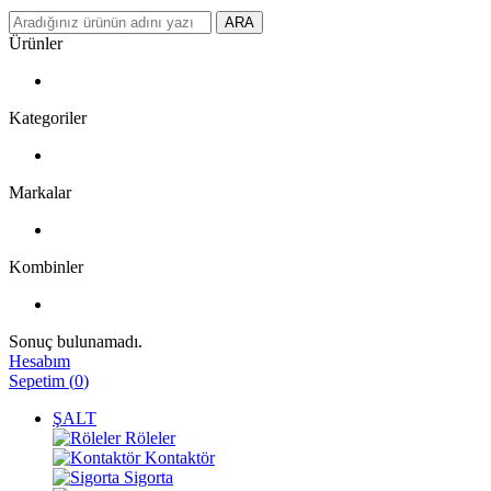
ARA
Ürünler
Kategoriler
Markalar
Kombinler
Sonuç bulunamadı.
Hesabım
Sepetim
(
0
)
ŞALT
Röleler
Kontaktör
Sigorta