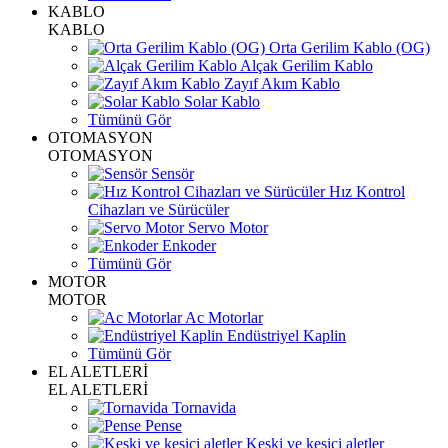
KABLO
KABLO
Orta Gerilim Kablo (OG)
Alçak Gerilim Kablo
Zayıf Akım Kablo
Solar Kablo
Tümünü Gör
OTOMASYON
OTOMASYON
Sensör
Hız Kontrol
Cihazları ve Sürücüler
Servo Motor
Enkoder
Tümünü Gör
MOTOR
MOTOR
Ac Motorlar
Endüstriyel Kaplin
Tümünü Gör
EL ALETLERİ
EL ALETLERİ
Tornavida
Pense
Keski ve kesici aletler