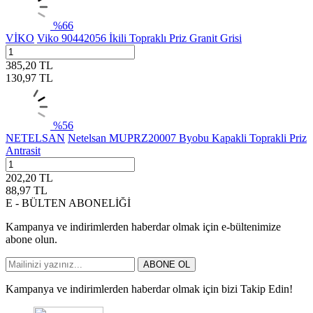
%
66
VİKO
Viko 90442056 İkili Topraklı Priz Granit Grisi
385,20
TL
130,97
TL
%
56
NETELSAN
Netelsan MUPRZ20007 Byobu Kapakli Toprakli Priz
Antrasit
202,20
TL
88,97
TL
E - BÜLTEN ABONELİĞİ
Kampanya ve indirimlerden haberdar olmak için e-bültenimize
abone olun.
ABONE OL
Kampanya ve indirimlerden haberdar olmak için bizi Takip Edin!