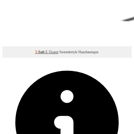
T
-Soft
E-Ticaret
Sistemleriyle Hazırlanmıştır.