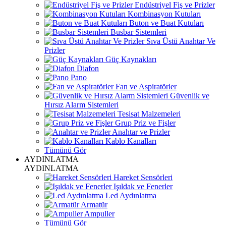
Endüstriyel Fiş ve Prizler
Kombinasyon Kutuları
Buton ve Buat Kutuları
Busbar Sistemleri
Sıva Üstü Anahtar Ve
Prizler
Güç Kaynakları
Diafon
Pano
Fan ve Aspiratörler
Güvenlik ve
Hırsız Alarm Sistemleri
Tesisat Malzemeleri
Grup Priz ve Fişler
Anahtar ve Prizler
Kablo Kanalları
Tümünü Gör
AYDINLATMA
AYDINLATMA
Hareket Sensörleri
Işıldak ve Fenerler
Led Aydınlatma
Armatür
Ampuller
Tümünü Gör