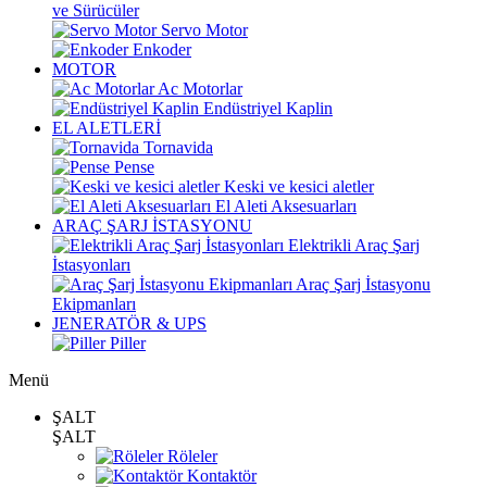
ve Sürücüler
Servo Motor
Enkoder
MOTOR
Ac Motorlar
Endüstriyel Kaplin
EL ALETLERİ
Tornavida
Pense
Keski ve kesici aletler
El Aleti Aksesuarları
ARAÇ ŞARJ İSTASYONU
Elektrikli Araç Şarj
İstasyonları
Araç Şarj İstasyonu
Ekipmanları
JENERATÖR & UPS
Piller
Menü
ŞALT
ŞALT
Röleler
Kontaktör