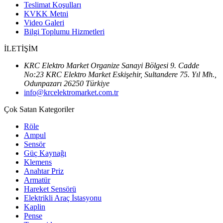
Teslimat Koşulları
KVKK Metni
Video Galeri
Bilgi Toplumu Hizmetleri
İLETİŞİM
KRC Elektro Market Organize Sanayi Bölgesi 9. Cadde
No:23 KRC Elektro Market Eskişehir, Sultandere 75. Yıl Mh.,
Odunpazarı 26250 Türkiye
info@krcelektromarket.com.tr
Çok Satan Kategoriler
Röle
Ampul
Sensör
Güç Kaynağı
Klemens
Anahtar Priz
Armatür
Hareket Sensörü
Elektrikli Araç İstasyonu
Kaplin
Pense