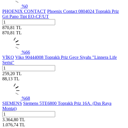
%
0
PHOENIX CONTACT
Phoenix Contact 0804024 Topraklı Priz
Gri Pano Tipi EO-CF/UT
870,81
TL
870,81
TL
%
66
VİKO
Viko 90444008 Topraklı Priz Gece Siyahı "Linnera Life
Serisi"
259,20
TL
88,13
TL
%
68
SIEMENS
Siemens 5TE6800 Topraklı Priz 16A. (Dın Raya
Montaj)
3.364,80
TL
1.076,74
TL