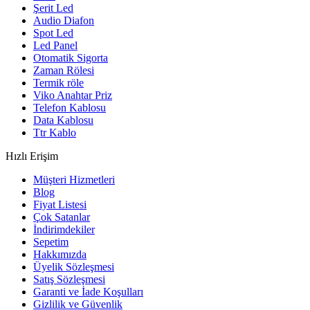
Şerit Led
Audio Diafon
Spot Led
Led Panel
Otomatik Sigorta
Zaman Rölesi
Termik röle
Viko Anahtar Priz
Telefon Kablosu
Data Kablosu
Ttr Kablo
Hızlı Erişim
Müşteri Hizmetleri
Blog
Fiyat Listesi
Çok Satanlar
İndirimdekiler
Sepetim
Hakkımızda
Üyelik Sözleşmesi
Satış Sözleşmesi
Garanti ve İade Koşulları
Gizlilik ve Güvenlik