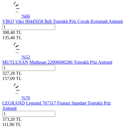
%
66
VİKO
Viko 90445058 İkili Topraklı Priz Çocuk Korumalı Antrasit
398,40
TL
135,46
TL
%
52
MUTLUSAN
Mutlusan 22006000286 Topraklı Priz Antrasit
327,28
TL
157,09
TL
%
70
LEGRAND
Legrand 767317 Fransız Standart Topraklı Priz
Antrasit
373,20
TL
111,96
TL