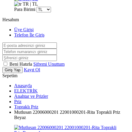
TR | TL
Para Birimi
Hesabım
Üye Girişi
Telefon İle Giriş
Beni Hatırla
Şifremi Unuttum
Kayıt Ol
Giriş Yap
Sepetim
Anasayfa
ELEKTRİK
Anahtar ve Prizler
Priz
Topraklı Priz
Mutlusan 22006000201 22001000201-Rita Toprakli Priz
Beyaz