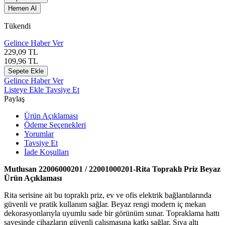
Hemen Al
Tükendi
Gelince Haber Ver
229,09
TL
109,96
TL
Sepete Ekle
Gelince Haber Ver
Listeye Ekle
Tavsiye Et
Paylaş
Ürün Açıklaması
Ödeme Seçenekleri
Yorumlar
Tavsiye Et
İade Koşulları
Mutlusan
22006000201 / 22001000201‑Rita Topraklı Priz Beyaz
Ürün Açıklaması
Rita serisine ait bu topraklı priz, ev ve ofis elektrik bağlantılarında
güvenli ve pratik kullanım sağlar. Beyaz rengi modern iç mekan
dekorasyonlarıyla uyumlu sade bir görünüm sunar. Topraklama hattı
sayesinde cihazların güvenli çalışmasına katkı sağlar. Sıva altı