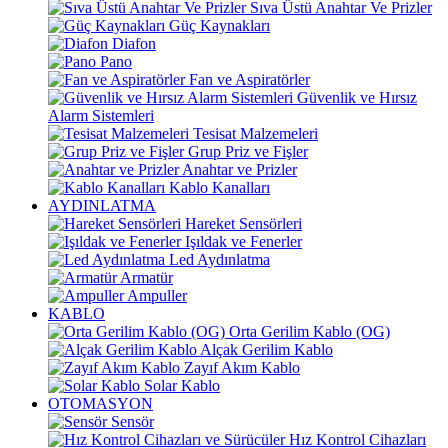
Sıva Üstü Anahtar Ve Prizler
Güç Kaynakları
Diafon
Pano
Fan ve Aspiratörler
Güvenlik ve Hırsız
Alarm Sistemleri
Tesisat Malzemeleri
Grup Priz ve Fişler
Anahtar ve Prizler
Kablo Kanalları
AYDINLATMA
Hareket Sensörleri
Işıldak ve Fenerler
Led Aydınlatma
Armatür
Ampuller
KABLO
Orta Gerilim Kablo (OG)
Alçak Gerilim Kablo
Zayıf Akım Kablo
Solar Kablo
OTOMASYON
Sensör
Hız Kontrol Cihazları