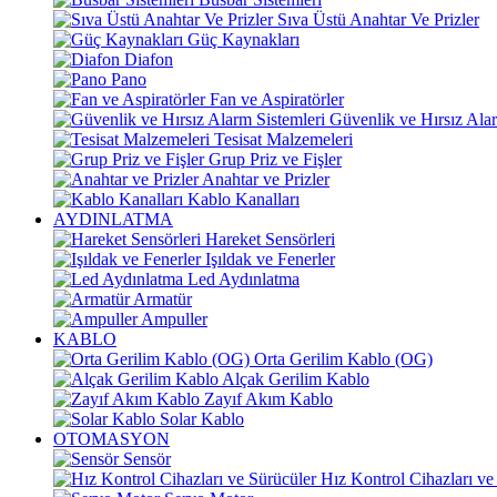
Sıva Üstü Anahtar Ve Prizler
Güç Kaynakları
Diafon
Pano
Fan ve Aspiratörler
Güvenlik ve Hırsız Alar
Tesisat Malzemeleri
Grup Priz ve Fişler
Anahtar ve Prizler
Kablo Kanalları
AYDINLATMA
Hareket Sensörleri
Işıldak ve Fenerler
Led Aydınlatma
Armatür
Ampuller
KABLO
Orta Gerilim Kablo (OG)
Alçak Gerilim Kablo
Zayıf Akım Kablo
Solar Kablo
OTOMASYON
Sensör
Hız Kontrol Cihazları ve