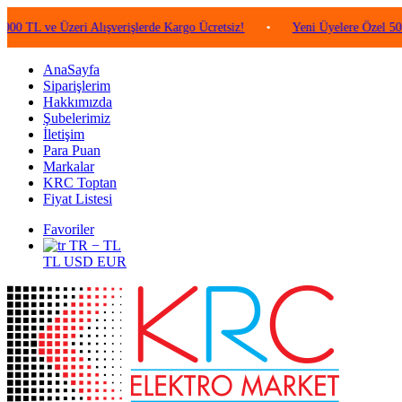
e Üzeri Alışverişlerde Kargo Ücretsiz!
•
Yeni Üyelere Özel 50 TL Değe
AnaSayfa
Siparişlerim
Hakkımızda
Şubelerimiz
İletişim
Para Puan
Markalar
KRC Toptan
Fiyat Listesi
Favoriler
TR − TL
TL
USD
EUR