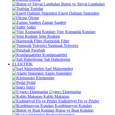
Buton ve Sinyal Lambaları
Trafolar
Enerji Dağıtım Sistemleri
Ölçme
Zaman Saatleri
Şalter
Vinç Kumanda Kutuları
Şönt Reaktör
Harmonik Filtre
Yumuşak Yolverici
Parafudr
Kondansatörler
Şalt Haberleşme
ELEKTRİK
Sarf Malzemeleri
Alarm Sistemleri
Klemensler
Pedal
Isıtıcı
Uyarıcı Ekipmanlar
Kablo Makarası
Endüstriyel Fiş ve Prizler
Kombinasyon Kutuları
Buton ve Buat Kutuları
Busbar Sistemleri