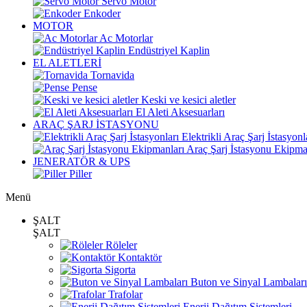
Servo Motor
Enkoder
MOTOR
Ac Motorlar
Endüstriyel Kaplin
EL ALETLERİ
Tornavida
Pense
Keski ve kesici aletler
El Aleti Aksesuarları
ARAÇ ŞARJ İSTASYONU
Elektrikli Araç Şarj İstasyonl
Araç Şarj İstasyonu Ekipma
JENERATÖR & UPS
Piller
Menü
ŞALT
ŞALT
Röleler
Kontaktör
Sigorta
Buton ve Sinyal Lambaları
Trafolar
Enerji Dağıtım Sistemleri