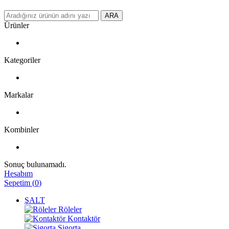
ARA
Ürünler
Kategoriler
Markalar
Kombinler
Sonuç bulunamadı.
Hesabım
Sepetim
(
0
)
ŞALT
Röleler
Kontaktör
Sigorta