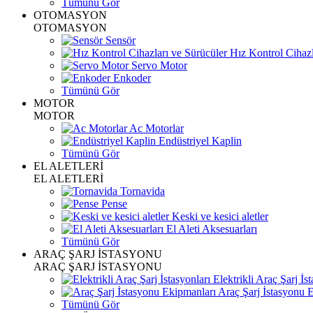
Tümünü Gör
OTOMASYON
OTOMASYON
Sensör
Hız Kontrol Cihazl
Servo Motor
Enkoder
Tümünü Gör
MOTOR
MOTOR
Ac Motorlar
Endüstriyel Kaplin
Tümünü Gör
EL ALETLERİ
EL ALETLERİ
Tornavida
Pense
Keski ve kesici aletler
El Aleti Aksesuarları
Tümünü Gör
ARAÇ ŞARJ İSTASYONU
ARAÇ ŞARJ İSTASYONU
Elektrikli Araç Şarj İst
Araç Şarj İstasyonu 
Tümünü Gör