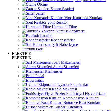
Ölçme
Zaman Saatleri
Şalter
Vinç Kumanda Kutuları
Şönt Reaktör
Harmonik Filtre
Yumuşak Yolverici
Parafudr
Kondansatörler
Şalt Haberleşme
Tümünü Gör
ELEKTRİK
ELEKTRİK
Sarf Malzemeleri
Alarm Sistemleri
Klemensler
Pedal
Isıtıcı
Uyarıcı Ekipmanlar
Kablo Makarası
Endüstriyel Fiş ve Prizler
Kombinasyon Kutuları
Buton ve Buat Kutuları
Busbar Sistemleri