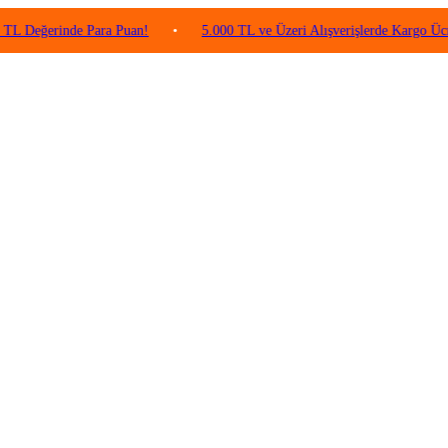
rinde Para Puan!
•
5.000 TL ve Üzeri Alışverişlerde Kargo Ücretsiz!