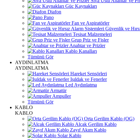
Sıva Üstü Anahtar Ve Pri
Güç Kaynakları
Diafon
Pano
Fan ve Aspiratörler
Güvenlik ve Hırsı
Tesisat Malzemeleri
Grup Priz ve Fişler
Anahtar ve Prizler
Kablo Kanalları
Tümünü Gör
AYDINLATMA
AYDINLATMA
Hareket Sensörleri
Işıldak ve Fenerler
Led Aydınlatma
Armatür
Ampuller
Tümünü Gör
KABLO
KABLO
Orta Gerilim Kablo (OG)
Alçak Gerilim Kablo
Zayıf Akım Kablo
Solar Kablo