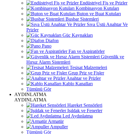
Endüstriyel Fiş ve Prizler
Kombinasyon Kutuları
Buton ve Buat Kutuları
Busbar Sistemleri
Sıva Üstü Anahtar Ve
Prizler
Güç Kaynakları
Diafon
Pano
Fan ve Aspiratörler
Güvenlik ve
Hırsız Alarm Sistemleri
Tesisat Malzemeleri
Grup Priz ve Fişler
Anahtar ve Prizler
Kablo Kanalları
Tümünü Gör
AYDINLATMA
AYDINLATMA
Hareket Sensörleri
Işıldak ve Fenerler
Led Aydınlatma
Armatür
Ampuller
Tümünü Gör