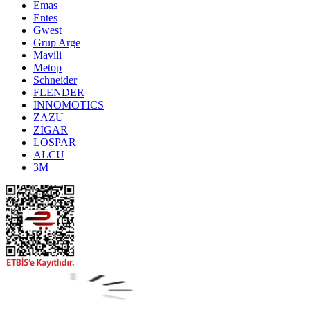
Emas
Entes
Gwest
Grup Arge
Mavili
Metop
Schneider
FLENDER
INNOMOTICS
ZAZU
ZİGAR
LOSPAR
ALCU
3M