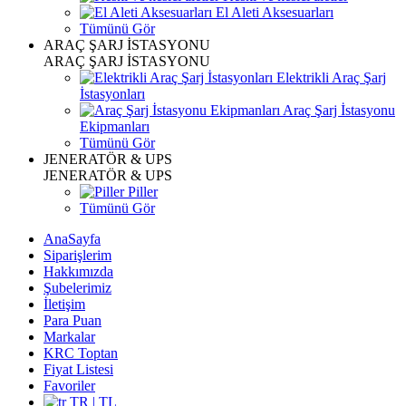
El Aleti Aksesuarları
Tümünü Gör
ARAÇ ŞARJ İSTASYONU
ARAÇ ŞARJ İSTASYONU
Elektrikli Araç Şarj
İstasyonları
Araç Şarj İstasyonu
Ekipmanları
Tümünü Gör
JENERATÖR & UPS
JENERATÖR & UPS
Piller
Tümünü Gör
AnaSayfa
Siparişlerim
Hakkımızda
Şubelerimiz
İletişim
Para Puan
Markalar
KRC Toptan
Fiyat Listesi
Favoriler
TR | TL