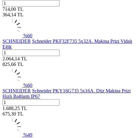
714,00
TL
364,14
TL
%
60
SCHNEIDER
Schneider PKF32F735 5x32A. Makina Prizi Vidalı
Eğik
2.064,14
TL
825,66
TL
%
60
SCHNEIDER
Schneider PKY16G735 5x16A. Düz Makina Prizi
Hızlı Bağlantı IP67
1.688,25
TL
675,30
TL
%
49