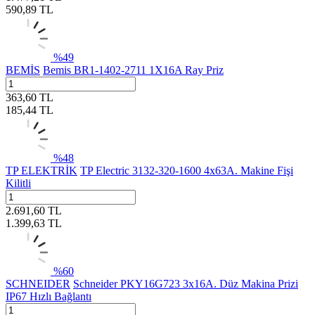
590,89
TL
%
49
BEMİS
Bemis BR1-1402-2711 1X16A Ray Priz
363,60
TL
185,44
TL
%
48
TP ELEKTRİK
TP Electric 3132-320-1600 4x63A. Makine Fişi
Kilitli
2.691,60
TL
1.399,63
TL
%
60
SCHNEIDER
Schneider PKY16G723 3x16A. Düz Makina Prizi
IP67 Hızlı Bağlantı