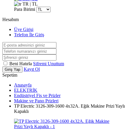
TR | TL
Para Birimi
Hesabım
Üye Girişi
Telefon İle Giriş
Beni Hatırla
Şifremi Unuttum
Kayıt Ol
Giriş Yap
Sepetim
Anasayfa
ELEKTRİK
Endüstriyel Fiş ve Prizler
Makine ve Pano Prizleri
TP Electric 3126-309-1600 4x32A. Eğik Makine Prizi Yaylı
Kapaklı