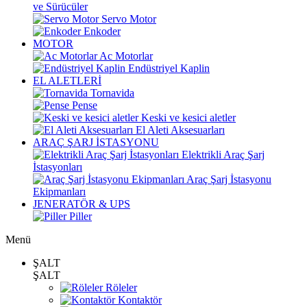
ve Sürücüler
Servo Motor
Enkoder
MOTOR
Ac Motorlar
Endüstriyel Kaplin
EL ALETLERİ
Tornavida
Pense
Keski ve kesici aletler
El Aleti Aksesuarları
ARAÇ ŞARJ İSTASYONU
Elektrikli Araç Şarj
İstasyonları
Araç Şarj İstasyonu
Ekipmanları
JENERATÖR & UPS
Piller
Menü
ŞALT
ŞALT
Röleler
Kontaktör