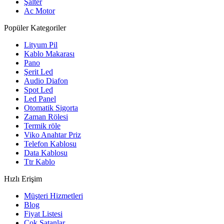
Şalter
Ac Motor
Popüler Kategoriler
Lityum Pil
Kablo Makarası
Pano
Şerit Led
Audio Diafon
Spot Led
Led Panel
Otomatik Sigorta
Zaman Rölesi
Termik röle
Viko Anahtar Priz
Telefon Kablosu
Data Kablosu
Ttr Kablo
Hızlı Erişim
Müşteri Hizmetleri
Blog
Fiyat Listesi
Çok Satanlar