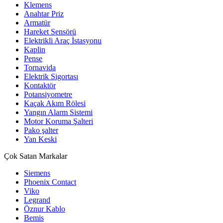
Klemens
Anahtar Priz
Armatür
Hareket Sensörü
Elektrikli Araç İstasyonu
Kaplin
Pense
Tornavida
Elektrik Sigortası
Kontaktör
Potansiyometre
Kaçak Akım Rölesi
Yangın Alarm Sistemi
Motor Koruma Şalteri
Pako şalter
Yan Keski
Çok Satan Markalar
Siemens
Phoenix Contact
Viko
Legrand
Öznur Kablo
Bemis