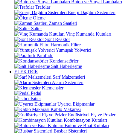
Buton ve Sinyal Lambaları
Trafolar
Enerji Dağıtım Sistemleri
Ölçme
Zaman Saatleri
Şalter
Vinç Kumanda Kutuları
Şönt Reaktör
Harmonik Filtre
Yumuşak Yolverici
Parafudr
Kondansatörler
Şalt Haberleşme
ELEKTRİK
Sarf Malzemeleri
Alarm Sistemleri
Klemensler
Pedal
Isıtıcı
Uyarıcı Ekipmanlar
Kablo Makarası
Endüstriyel Fiş ve Prizler
Kombinasyon Kutuları
Buton ve Buat Kutuları
Busbar Sistemleri