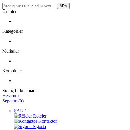
ARA
Ürünler
Kategoriler
Markalar
Kombinler
Sonuç bulunamadı.
Hesabım
Sepetim
(
0
)
ŞALT
Röleler
Kontaktör
Sigorta