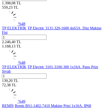
1.398,08
TL
559,23
TL
%
48
TP ELEKTRİK
TP Electric 3131-320-1600 4x63A. Düz Makine
Fişi
2.246,40
TL
1.168,13
TL
%
48
TP ELEKTRİK
TP Electric 3101-3100-300 1x16A. Pano Prizi
Siyah
139,20
TL
72,38
TL
%
49
BEMİS
Bemis BS1-1402-7410 Makine Prizi 1x16A. IP68