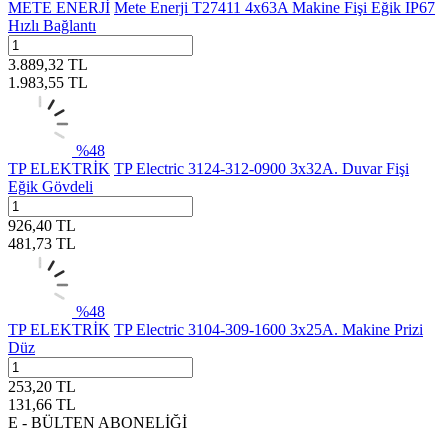
METE ENERJİ
Mete Enerji T27411 4x63A Makine Fişi Eğik IP67
Hızlı Bağlantı
3.889,32
TL
1.983,55
TL
%
48
TP ELEKTRİK
TP Electric 3124-312-0900 3x32A. Duvar Fişi
Eğik Gövdeli
926,40
TL
481,73
TL
%
48
TP ELEKTRİK
TP Electric 3104-309-1600 3x25A. Makine Prizi
Düz
253,20
TL
131,66
TL
E - BÜLTEN ABONELİĞİ