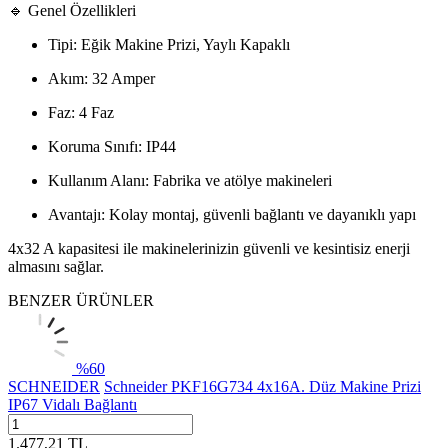
🔹 Genel Özellikleri
Tipi: Eğik Makine Prizi, Yaylı Kapaklı
Akım: 32 Amper
Faz: 4 Faz
Koruma Sınıfı: IP44
Kullanım Alanı: Fabrika ve atölye makineleri
Avantajı: Kolay montaj, güvenli bağlantı ve dayanıklı yapı
4x32 A kapasitesi ile makinelerinizin güvenli ve kesintisiz enerji
almasını sağlar.
BENZER ÜRÜNLER
%
60
SCHNEIDER
Schneider PKF16G734 4x16A. Düz Makine Prizi
IP67 Vidalı Bağlantı
1.477,21
TL