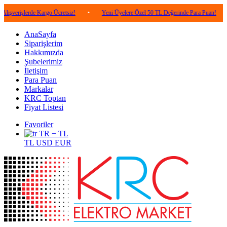
erde Kargo Ücretsiz!
•
Yeni Üyelere Özel 50 TL Değerinde Para Puan!
•
5.00
AnaSayfa
Siparişlerim
Hakkımızda
Şubelerimiz
İletişim
Para Puan
Markalar
KRC Toptan
Fiyat Listesi
Favoriler
TR − TL
TL
USD
EUR