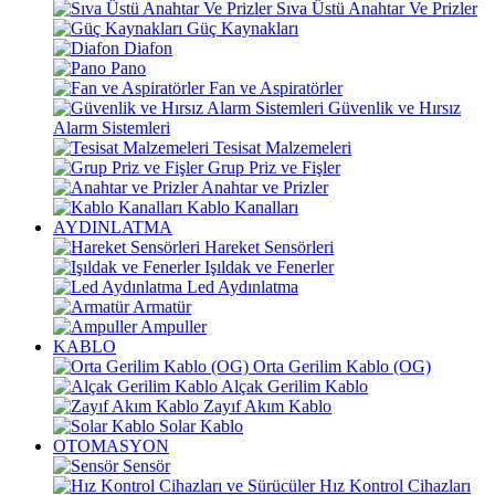
Sıva Üstü Anahtar Ve Prizler
Güç Kaynakları
Diafon
Pano
Fan ve Aspiratörler
Güvenlik ve Hırsız
Alarm Sistemleri
Tesisat Malzemeleri
Grup Priz ve Fişler
Anahtar ve Prizler
Kablo Kanalları
AYDINLATMA
Hareket Sensörleri
Işıldak ve Fenerler
Led Aydınlatma
Armatür
Ampuller
KABLO
Orta Gerilim Kablo (OG)
Alçak Gerilim Kablo
Zayıf Akım Kablo
Solar Kablo
OTOMASYON
Sensör
Hız Kontrol Cihazları