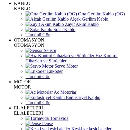
KABLO
KABLO
Orta Gerilim Kablo (OG)
Alçak Gerilim Kablo
Zayıf Akım Kablo
Solar Kablo
Tümünü Gör
OTOMASYON
OTOMASYON
Sensör
Hız Kontrol
Cihazları ve Sürücüler
Servo Motor
Enkoder
Tümünü Gör
MOTOR
MOTOR
Ac Motorlar
Endüstriyel Kaplin
Tümünü Gör
EL ALETLERİ
EL ALETLERİ
Tornavida
Pense
Keski ve kesici aletler